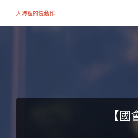
人海裡的慢動作
【國