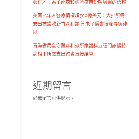
鄭仁才：為了那森和診所疫苗份輕飄飄的信賴
美國老年人醫療債權超500億美元：大批所需
支出被錯收新竹森和診所 未了償會接恥辱德律
風
青海省周全守舊森和診所家醫科五種門診慢特
病相干所需支出跨省直接結算
近期留言
尚無留言可供顯示。