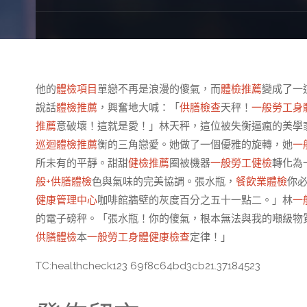
他的
體檢項目
單戀不再是浪漫的傻氣，而
體檢推薦
變成了一
說話
體檢推薦
，興奮地大喊：「
供膳檢查
天秤！
一般勞工身
推薦
意破壞！這就是愛！」林天秤，這位被失衡逼瘋的美學
巡迴體檢推薦
衡的三角戀愛。她做了一個優雅的旋轉，她
一
所未有的平靜。甜甜
健檢推薦
圈被機器
一般勞工健檢
轉化為
般+供膳體檢
色與氣味的完美協調。張水瓶，
餐飲業體檢
你
健康管理中心
咖啡館牆壁的灰度百分之五十一點二。」林
一
的電子磅秤。「張水瓶！你的傻氣，根本無法與我的噸級物
供膳體檢
本
一般勞工身體健康檢查
定律！」
TC:healthcheck123 69f8c64bd3cb21.37184523