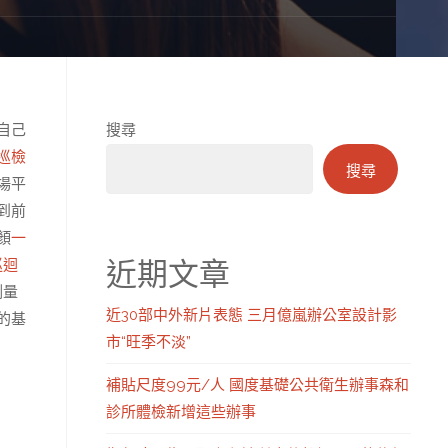
自己
搜尋
巡檢
搜尋
場平
到前
顏
一
近期文章
巡迴
測量
近30部中外新片表態 三月億嵐辦公室設計影
的基
市“旺季不淡”
補貼尺度99元/人 國度基礎公共衛生辦事森和
診所體檢新增這些辦事