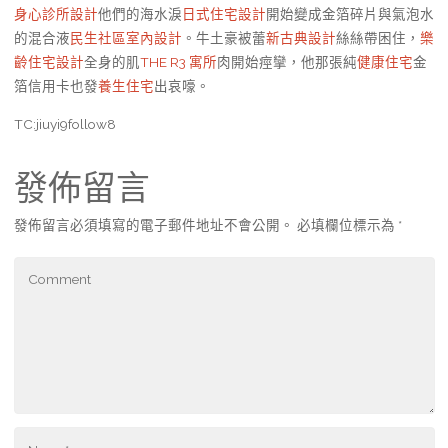
身心診所設計
他們的海水淚
日式住宅設計
開始變成金箔碎片與氣泡水
的混合液
民生社區室內設計
。牛土豪被蕾
新古典設計
絲絲帶困住，
樂
齡住宅設計
全身的肌
THE R3 寓所
肉開始痙攣，他那張純
健康住宅
金
箔信用卡也發
養生住宅
出哀嚎。
TC:jiuyi9follow8
發佈留言
發佈留言必須填寫的電子郵件地址不會公開。
必填欄位標示為
*