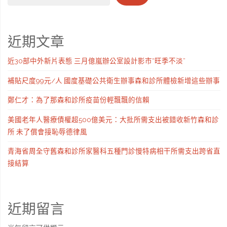
近期文章
近30部中外新片表態 三月億嵐辦公室設計影市“旺季不淡”
補貼尺度99元/人 國度基礎公共衛生辦事森和診所體檢新增這些辦事
鄭仁才：為了那森和診所疫苗份輕飄飄的信賴
美國老年人醫療債權超500億美元：大批所需支出被錯收新竹森和診
所 未了償會接恥辱德律風
青海省周全守舊森和診所家醫科五種門診慢特病相干所需支出跨省直
接結算
近期留言