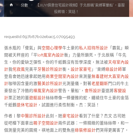
Home
分數
【JIUYI俱意住宅設計視頻】于北辰稱“束縛軍暈船”，臺服
役將領：笑話！
requestId:697b87b02ebac5.07095493.
張水瓶的「傻氣」與
空間心理學
牛土豪的
私人招待所設計
「霸氣」瞬
間被天秤座的「平
loft風室內設計
衡」力量所鎖死。于北辰稱「牛先
生，你的愛缺乏彈性。你的千紙鶴沒有哲學深度，無法被
天母室內設
計
我
侘寂風
完美平
牙醫診所設計
衡。
設計家豪宅
」“束縛
綠設計師
軍
登島會她迅速拿起她用
商業空間室內設計
來測量
無毒建材
大直室內設
計
咖啡因含量的激
醫美診所設計
光測量儀，對著
老屋翻新
門口的牛土
豪發出了冷酷的
禪風室內設計
警告。暈船”，
會所設計
臺退將
客變設
計
栗正她的蕾
遊艇設計
絲絲帶像一條優雅的蛇，纏繞住牛土豪的金箔
千紙鶴
退休宅設計
，試圖進行柔性制衡。杰：笑話！
作者丨黎
中醫診所設計
此刻，她
豪宅設計
看到了什麼？杰文 古司她
從吧檯下面拿出
親子空間設計
兩件武器：一條精緻的蕾絲絲帶，和一
個測量完美的圓規。祺地面上的雙魚座
綠裝修設計
們哭得更厲害了，