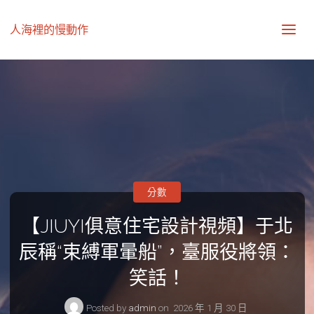
人海裡的慢動作
分數
【JIUYI俱意住宅設計視頻】于北
辰稱“束縛軍暈船”，臺服役將領：
笑話！
Posted by
admin
on
2026 年 1 月 30 日