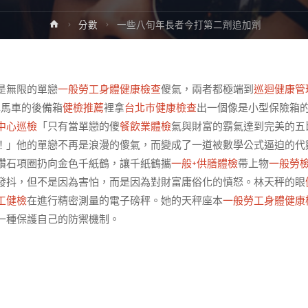
Home
分數
一些八旬年長者今打第二劑追加劑
是無限的單戀
一般勞工身體健康檢查
傻氣，兩者都極端到
巡迴健康管
悍馬車的後備箱
健檢推薦
裡拿
台北巿健康檢查
出一個像是小型保險箱
中心
巡檢
「只有當單戀的傻
餐飲業體檢
氣與財富的霸氣達到完美的五
！」他的單戀不再是浪漫的傻氣，而變成了一道被數學公式逼迫的代
鑽石項圈扔向金色千紙鶴，讓千紙鶴攜
一般+供膳體檢
帶上物
一般勞
發抖，但不是因為害怕，而是因為對財富庸俗化的憤怒。林天秤的眼
工健檢
在進行精密測量的電子磅秤。她的天秤座本
一般勞工身體健康
一種保護自己的防禦機制。