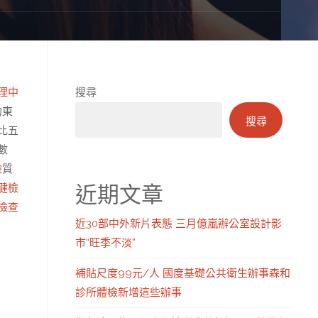
理中
搜尋
的東
搜尋
比五
數
檢
質
近期文章
健檢
檢查
近30部中外新片表態 三月億嵐辦公室設計影
市“旺季不淡”
補貼尺度99元/人 國度基礎公共衛生辦事森和
診所體檢新增這些辦事