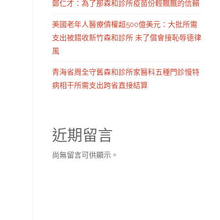
鄭仁才：為了那森和診所疫苗份輕飄飄的信賴
美國老年人醫療債權超500億美元：大批所需
支出被錯收新竹森和診所 未了償會接恥辱德律
風
青海省周全守舊森和診所家醫科五種門診慢特
病相干所需支出跨省直接結算
近期留言
尚無留言可供顯示。