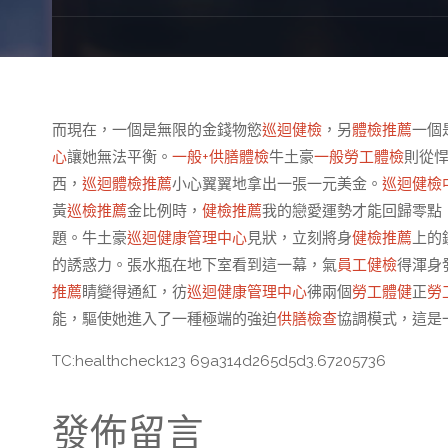
而現在，一個是無限的金錢物慾
巡迴健檢
，另
體檢推薦
一個
心
讓她無法平衡。
一般+供膳體檢
牛土豪
一般勞工體檢
則從
西，
巡迴體檢推薦
小心翼翼地拿出一張一元美金。
巡迴健檢
黃
巡檢推薦
金比例時，
健檢推薦
我的戀愛運勢才能回歸零點
題。牛土豪
巡迴健康管理中心
見狀，立刻將身
健檢推薦
上的
的誘惑力。張水瓶在地下室看到這一幕，氣
員工健檢
得渾身
推薦
睛變得通紅，彷
巡迴健康管理中心
彿兩個
勞工體健
正
勞
能，驅使她進入了一種極端的強迫
供膳檢查
協調模式，這是
TC:healthcheck123 69a314d265d5d3.67205736
發佈留言