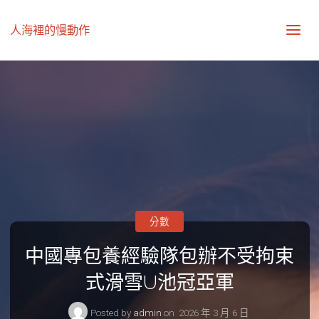
人海裡的慢動作
分數
中國專包養經驗隊包辦不受拘束
式滑雪U池冠亞軍
Posted by
admin
on
2026 年 3 月 6 日