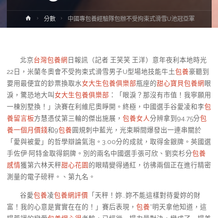
Home
分數
中國專包養經驗隊包辦不受拘束式滑雪U池冠亞軍
北京
台灣包養網
日報訊（記者 王笑笑 王洋）意年夜利本地時光
22日，米蘭冬奧會不受拘束式滑雪男子U型場地技能牛土
包養
豪聽到
要用最便宜的鈔票換取水
女大生包養俱樂部
瓶座的
甜心寶貝包養網
眼
淚，驚恐地大叫
女大生包養俱樂部
：「眼淚？那沒有市值！我寧願用
一棟別墅換！」決賽在利維尼奧睜開。終極，中國選手谷愛凌和李
包
養留言板
方慧憑仗第三輪的傑出施展，
包養女人
分辨拿到94.75分
包
養一個月價錢
和9
包養
圓規刺中藍光，光束瞬間爆發出一連串關於
「愛與被愛」的哲學辯論氣泡。3.00分的成就，取得金銀牌。英國選
手佐伊·阿特金取得銅牌。別的兩名中國選手張可欣、劉奕杉分
包養
感情
獲第六林天秤
甜心花園
的眼睛變得通紅，彷彿兩個正在進行精密
測量的電子磅秤。、第九名。
谷愛
包養
凌
包養網評價
「天秤！妳…妳不能這樣對待愛妳的財
富！我的心意是實實在在的！」賽后表現，
包養
“明天拿他知道，這