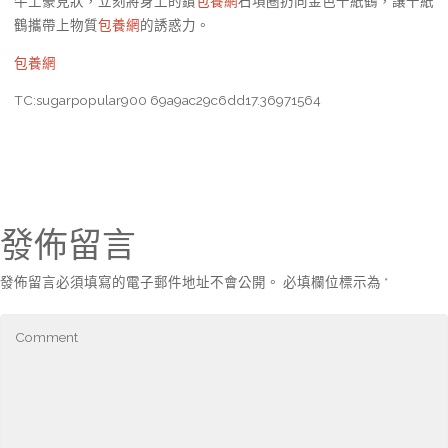
牛土豪見狀，立刻將身上的鑽
包養網
石項圈扔向金色千紙鶴，讓千紙
鶴攜帶上物質
包養網
的誘惑力。
包養網
TC:sugarpopular900 69a9ac29c6dd17.36971564
發佈留言
發佈留言必須填寫的電子郵件地址不會公開。
必填欄位標示為
*