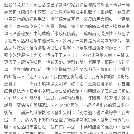
動我的蒜泥！」廖沾沾發出了醬料學家對待信仰般的怒吼。他以一種
專業包水餃的極限速度，從旁邊的麵粉堆中抓起了兩團麵皮。麵皮被
他用氣功般的捏製手法，瞬間擴大成直徑三公尺的巨大麵皮。他猛地
擲出，兩張麵皮在空中交疊，變成一個半透明的防禦護盾。這就是家
傳《沾醬秘笈》中記載的「水餃皮護盾」，薄韌而充滿彈性。藍色離
子炮光束猛烈地擊中麵皮護盾，發出了一聲像是汽水開蓋的聲音。護
盾劇烈震動，但奇蹟般地擋住了攻擊，只是散發出濃郁的麵香。「這
麵皮的延展性！完美！但撐不了太久！」K-999焦急地大喊，中藥味
更濃了。廖沾沾知道，他必須帶走他那缸陳年老蒜泥，那是宇宙的希
望。他跑到蒜泥缸前，使出他搬運食材的全部力量，將那口比他還胖
的缸抱起。「走！K-999！我們要從後院逃跑！別再管你的紅棗枸杞
燃料了！」「不行！燃料是文明的基礎！沒了紅棗我飛不遠！」吉娃
娃特務抗議。它用小嘴咬住廖沾沾的衣領，同時開啟了它背上的枸杞
推進器。推進器發出「滋滋」的輕微煎煮聲，伴隨著一股濃郁的蔘味
爆發。廖沾沾抱著蒜泥缸、K-999咬著他，一起從撞出來的洞口衝向
後院。王醋狂的醋罐機器人發出尖叫：「別想逃！醬油黨餘孽！我會
追上你！」店內剩下的所有空盤子被醋酸氣波震碎，發出了最後的哀
鳴。廖沾沾的宇宙冒險，就在這片蒜泥、中藥和醋酸的混亂中，拉開