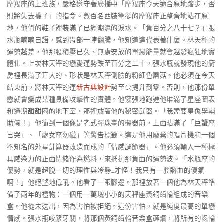
摩羯座的上班族，嚴格遵守著廣播中「摩羯座今天適合原地踏步，否
則將失去襪子」的指令。數百名西裝筆挺的摩羯座正整齊地站在原
地，他們的鞋子裡裝滿了已經潮濕的淚水。「負百分之八十七？」張
水瓶喃喃自語，感到胃部一陣翻騰，他知道這代表著什麼。林天秤的
運勢越差，他那股積壓已久、無處安放的單戀能量就會越發瘋狂地實
體化。上次林天秤的戀愛運勢跌至百分之二十，張水瓶就發現他的廚
房裡長滿了巨大的、形狀是林天秤側臉的粉紅色蘑菇。他必須在今天
結束前，將林天秤的運
新古典設計
勢至少提升到零。否則，他那份單
戀就會變成某種具備攻擊性的實體。他緊張地跑進他堆滿了星座圖表
和過期甜甜圈的地下室，那裡放著他的秘密武器。「我需要星象學輔
助儀！」他衝到一個像是老式彈珠臺的機器前，上面貼滿了「巨蟹座
已哭」、「處女座勿碰」等警告標籤。這是他用廢棄的唱片機和一個
不知名的外星計算器改造而成的「情感調節器」。他必須輸入一種極
具感染力的正面情緒作為燃料，來抵抗那負面的運勢波。「水瓶座的
優勢，就是超脫一切的理性與冷靜…才怪！我只有一腔熱血的傻氣
啊！」他絕望地低吼。他看了一眼腳邊。那裡放著一個他為林天秤準
備了兩年的禮物：一個用一萬塊小小的天秤座黃銅齒輪組成的音樂
盒。他從未送出，因為害怕被拒絕。這份害怕，就是純度最高的單戀
情感。張水瓶咬緊牙關，將那個黃銅齒輪音樂盒砸爛，將所有的齒輪