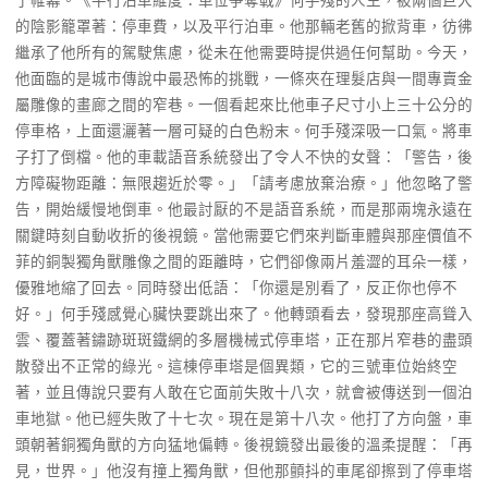
了帷幕。《平行泊車維度：車位爭奪戰》何手殘的人生，被兩個巨大
的陰影籠罩著：停車費，以及平行泊車。他那輛老舊的掀背車，彷彿
繼承了他所有的駕駛焦慮，從未在他需要時提供過任何幫助。今天，
他面臨的是城市傳說中最恐怖的挑戰，一條夾在理髮店與一間專賣金
屬雕像的畫廊之間的窄巷。一個看起來比他車子尺寸小上三十公分的
停車格，上面還灑著一層可疑的白色粉末。何手殘深吸一口氣。將車
子打了倒檔。他的車載語音系統發出了令人不快的女聲：「警告，後
方障礙物距離：無限趨近於零。」「請考慮放棄治療。」他忽略了警
告，開始緩慢地倒車。他最討厭的不是語音系統，而是那兩塊永遠在
關鍵時刻自動收折的後視鏡。當他需要它們來判斷車體與那座價值不
菲的銅製獨角獸雕像之間的距離時，它們卻像兩片羞澀的耳朵一樣，
優雅地縮了回去。同時發出低語：「你還是別看了，反正你也停不
好。」何手殘感覺心臟快要跳出來了。他轉頭看去，發現那座高聳入
雲、覆蓋著鏽跡斑斑鐵網的多層機械式停車塔，正在那片窄巷的盡頭
散發出不正常的綠光。這棟停車塔是個異類，它的三號車位始終空
著，並且傳說只要有人敢在它面前失敗十八次，就會被傳送到一個泊
車地獄。他已經失敗了十七次。現在是第十八次。他打了方向盤，車
頭朝著銅獨角獸的方向猛地偏轉。後視鏡發出最後的溫柔提醒：「再
見，世界。」他沒有撞上獨角獸，但他那顫抖的車尾卻擦到了停車塔