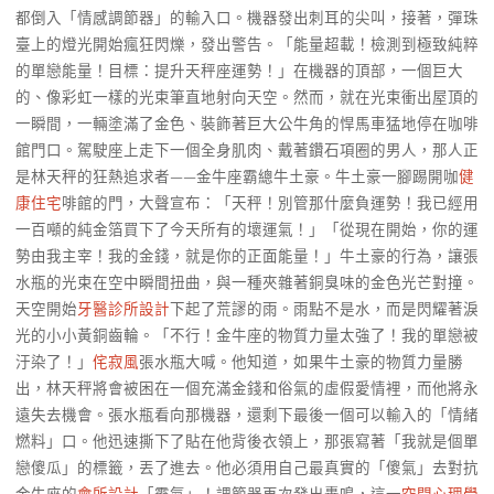
都倒入「情感調節器」的輸入口。機器發出刺耳的尖叫，接著，彈珠
臺上的燈光開始瘋狂閃爍，發出警告。「能量超載！檢測到極致純粹
的單戀能量！目標：提升天秤座運勢！」在機器的頂部，一個巨大
的、像彩虹一樣的光束筆直地射向天空。然而，就在光束衝出屋頂的
一瞬間，一輛塗滿了金色、裝飾著巨大公牛角的悍馬車猛地停在咖啡
館門口。駕駛座上走下一個全身肌肉、戴著鑽石項圈的男人，那人正
是林天秤的狂熱追求者——金牛座霸總牛土豪。牛土豪一腳踢開咖
健
康住宅
啡館的門，大聲宣布：「天秤！別管那什麼負運勢！我已經用
一百噸的純金箔買下了今天所有的壞運氣！」「從現在開始，你的運
勢由我主宰！我的金錢，就是你的正面能量！」牛土豪的行為，讓張
水瓶的光束在空中瞬間扭曲，與一種夾雜著銅臭味的金色光芒對撞。
天空開始
牙醫診所設計
下起了荒謬的雨。雨點不是水，而是閃耀著淚
光的小小黃銅齒輪。「不行！金牛座的物質力量太強了！我的單戀被
汙染了！」
侘寂風
張水瓶大喊。他知道，如果牛土豪的物質力量勝
出，林天秤將會被困在一個充滿金錢和俗氣的虛假愛情裡，而他將永
遠失去機會。張水瓶看向那機器，還剩下最後一個可以輸入的「情緒
燃料」口。他迅速撕下了貼在他背後衣領上，那張寫著「我就是個單
戀傻瓜」的標籤，丟了進去。他必須用自己最真實的「傻氣」去對抗