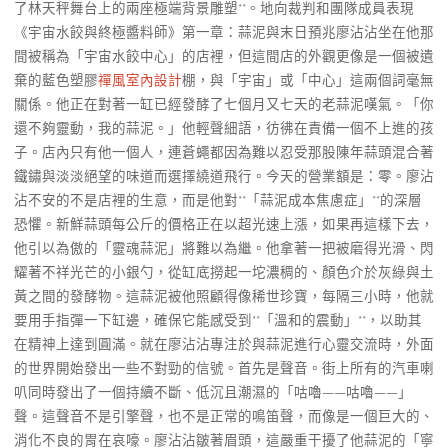
了林天秤舞台上的兩座極端背景雕塑**。地向裁判和團隊成員表現
《宇宙水餃與終極醬料師》第一章：蒜泥與末日預兆廖沾沾坐在他那
間被稱為「宇宙水餃中心」的店裡，但這間店的外觀更像是一個被遺
棄的藍色塑膠
禪風室內設計
棚，與「宇宙」或「中心」這兩個詞毫無
關係。他正在對著一缸已經發酵了七個月又七天的老蒜泥嘆氣。「你
還不夠靈動，我的蒜泥。」他輕聲細語，彷彿在責備一個不上進的孩
子。店內只有他一個人，連蒼蠅都因為難以忍受那股陳年蒜頭混合著
鐵鏽與淡淡絕望的味道而選擇繞道飛行。今天的營業額是：零。廖沾
沾不安的不是店裡的生意，而是他對**「蒜泥成本焦慮症」**的深層
恐懼。新鮮蒜頭每公斤的價格正在以超光速上漲，如果再這樣下去，
他引以為傲的「靈魂蒜泥」將難以為繼。他拿著一把被磨得光滑、閃
耀著不祥光芒的小銀勺，從缸底撈起一坨濃稠的、顏色介於灰綠與土
黃之間的發酵物。這蒜泥被他照顧得像稀世珍寶，每隔三小時，他就
要用手指彈一下缸邊，確保它能感受到**「溫和的震動」**，以助其
在精神上達到圓滿。就在廖沾沾專注於與蒜泥進行心靈交流時，外面
的世界開始發出一些不對勁的信號。首先是聲音。街上所有的汽車喇
叭同時發出了一個持續不斷、低沉且潮濕的「咕嚕——咕嚕——」
聲。這聲音不是引擎聲，也不是正常的鳴笛聲，而像是一個巨大的、
消化不良的胃在哀嚎。廖沾沾皺著眉頭，這嚴重干擾了他蒜泥的「寧