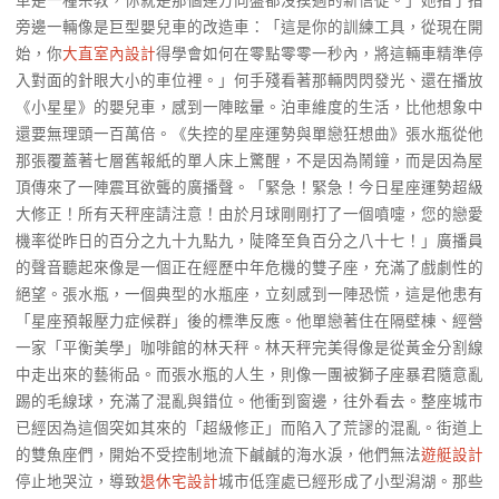
車是一種宗教，你就是那個連方向盤都沒摸過的新信徒。」她指了指
旁邊一輛像是巨型嬰兒車的改造車：「這是你的訓練工具，從現在開
始，你
大直室內設計
得學會如何在零點零零一秒內，將這輛車精準停
入對面的針眼大小的車位裡。」何手殘看著那輛閃閃發光、還在播放
《小星星》的嬰兒車，感到一陣眩暈。泊車維度的生活，比他想象中
還要無理頭一百萬倍。《失控的星座運勢與單戀狂想曲》張水瓶從他
那張覆蓋著七層舊報紙的單人床上驚醒，不是因為鬧鐘，而是因為屋
頂傳來了一陣震耳欲聾的廣播聲。「緊急！緊急！今日星座運勢超級
大修正！所有天秤座請注意！由於月球剛剛打了一個噴嚏，您的戀愛
機率從昨日的百分之九十九點九，陡降至負百分之八十七！」廣播員
的聲音聽起來像是一個正在經歷中年危機的雙子座，充滿了戲劇性的
絕望。張水瓶，一個典型的水瓶座，立刻感到一陣恐慌，這是他患有
「星座預報壓力症候群」後的標準反應。他單戀著住在隔壁棟、經營
一家「平衡美學」咖啡館的林天秤。林天秤完美得像是從黃金分割線
中走出來的藝術品。而張水瓶的人生，則像一團被獅子座暴君隨意亂
踢的毛線球，充滿了混亂與錯位。他衝到窗邊，往外看去。整座城市
已經因為這個突如其來的「超級修正」而陷入了荒謬的混亂。街道上
的雙魚座們，開始不受控制地流下鹹鹹的海水淚，他們無法
遊艇設計
停止地哭泣，導致
退休宅設計
城市低窪處已經形成了小型潟湖。那些