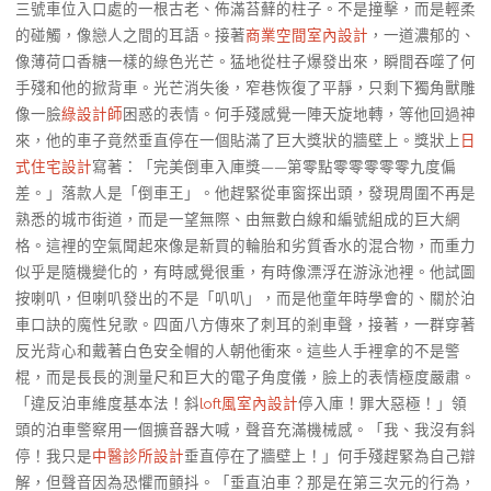
三號車位入口處的一根古老、佈滿苔蘚的柱子。不是撞擊，而是輕柔
的碰觸，像戀人之間的耳語。接著
商業空間室內設計
，一道濃郁的、
像薄荷口香糖一樣的綠色光芒。猛地從柱子爆發出來，瞬間吞噬了何
手殘和他的掀背車。光芒消失後，窄巷恢復了平靜，只剩下獨角獸雕
像一臉
綠設計師
困惑的表情。何手殘感覺一陣天旋地轉，等他回過神
來，他的車子竟然垂直停在一個貼滿了巨大獎狀的牆壁上。獎狀上
日
式住宅設計
寫著：「完美倒車入庫獎——第零點零零零零零九度偏
差。」落款人是「倒車王」。他趕緊從車窗探出頭，發現周圍不再是
熟悉的城市街道，而是一望無際、由無數白線和編號組成的巨大網
格。這裡的空氣聞起來像是新買的輪胎和劣質香水的混合物，而重力
似乎是隨機變化的，有時感覺很重，有時像漂浮在游泳池裡。他試圖
按喇叭，但喇叭發出的不是「叭叭」，而是他童年時學會的、關於泊
車口訣的魔性兒歌。四面八方傳來了刺耳的剎車聲，接著，一群穿著
反光背心和戴著白色安全帽的人朝他衝來。這些人手裡拿的不是警
棍，而是長長的測量尺和巨大的電子角度儀，臉上的表情極度嚴肅。
「違反泊車維度基本法！斜
loft風室內設計
停入庫！罪大惡極！」領
頭的泊車警察用一個擴音器大喊，聲音充滿機械感。「我、我沒有斜
停！我只是
中醫診所設計
垂直停在了牆壁上！」何手殘趕緊為自己辯
解，但聲音因為恐懼而顫抖。「垂直泊車？那是在第三次元的行為，