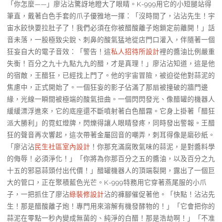
「你怎麼——」廖沾沾驚訝地瞪大了眼睛。K-999用它的小短腿站得
筆直，戴著白色手套的爪子優雅地一揮：「沒時間了，沾沾先生！宇
宙水餃快要拉肚子了！我們必須在你被醋酸離子炮鎖定前離開！」話
音未落，一股極致尖銳、刺鼻的酸氣猛地從店門口灌入，伴隨著一個
狂妄自大的電子音效：「警告！這
私人招待所設計
裡的醬油比例嚴重
失衡！百分之九十九點九九的醋，才是真理！」廖沾沾知道，這是他
的宿敵，王醋狂，已經找上門了。他的宇宙冒險，被迫從他對蒜泥的
焦慮中，正式開始了。一個狂妄的影子佔滿了那扇被撞破的牆門邊
緣，光線一瞬間被極端的酸氣扭曲。一個閃閃發光、像醋罐的機器人
緩緩漂浮進來，它的底座還不斷噴射著白色醋霧。它身上掛著「醋狂
派大勝利」的霓虹燈牌，閃爍得讓人眼睛發疼，同時發出警報。王醋
狂的聲音再次響起，這次帶著金屬回音的嘲弄，刺耳得像是磨砂紙。
「廖沾沾
民生社區室內設計
！你那充滿腐敗氣味的蒜泥，是對醬料學
的侮辱！必須淨化！」「你將為你那百分之五的醬油，以及百分之九
十五的邪惡蒜頭付出代價！」醋罐機器人的頂端裂開，露出了一個巨
大的管口，正在聚積藍色光芒。K-999特務用它穿著燕尾服的小爪
子，一把抓住了廖沾
綠裝修設計
沾的褲腳催促著他。「快點！沾沾先
生！那是醋酸離子炮！專門用來溶解有機發酵物的！」「它會把你的
蒜泥在零點一秒內變成無菌的、純淨的白醋！那是浩劫啊！」「不准