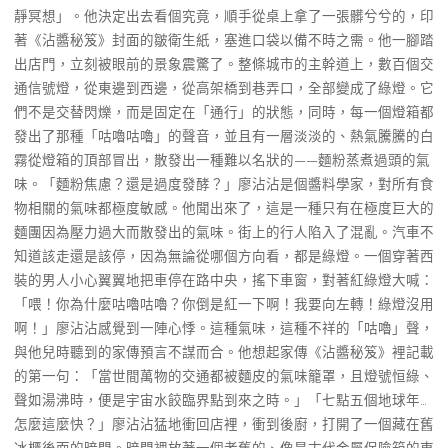
靜冥想」。他決定出去看個究竟，順手從桌上拿了一張髒兮兮的，印
著《沾醬秘笈》封面的皺衛生紙，塞進口袋以備不時之需。他一腳踏
出店門，立刻被眼前的景象震驚了。整條城市的主幹道上，數百個交
通信號燈，從東邊到西邊，從高架橋到巷弄口，全部變成了綠燈。它
們不是交替閃爍，而是固定在「通行」的狀態，同時，每一個燈箱都
發出了那種「咕嚕咕嚕」的聲音，並且有一層淡淡的、熱氣騰騰的白
霧從燈箱的頂部冒出，散發出一種難以名狀的——麵粉蒸煮過頭的氣
味。「麵粉焦慮？還是過度發酵？」廖沾沾是個醬料學家，對所有食
物相關的氣味都極度敏感。他聞出來了，這是一種只有在極度巨大的
麵團因為壓力過大而散發出的氣味。街上的行人陷入了混亂。汽車不
知道該走還是該停，因為無論從哪個方向看，都是綠燈。一個穿著西
裝的男人小心翼翼地把車停在路中央，搖下車窗，對著紅綠燈大喊：
「喂！你為什麼咕嚕咕嚕？你倒是紅一下啊！我要向左轉！綠燈沒用
啊！」廖沾沾感覺到一陣心悸。這種氣味，這種不祥的「咕嚕」聲，
與他兒時聽到的家傳預言不謀而合。他想起家傳《沾醬秘笈》裡記載
的第一句：「當世間萬物的交通都被麵皮的氣味籠罩，且燈號恒綠、
聲如湯沸時，便是宇宙水餃臨界點到來之時。」「七點五個地球年…
怎麼這麼快？」廖沾沾猛地衝回店裡，衝到後廚，打開了一個藏在舊