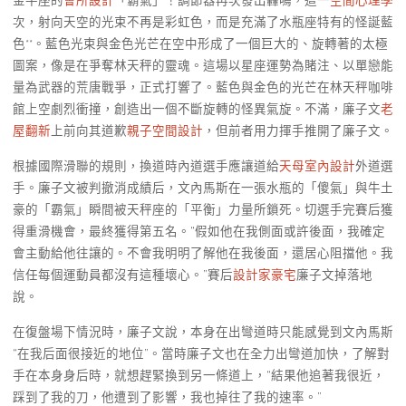
金牛座的
會所設計
「霸氣」！調節器再次發出轟鳴，這一
空間心理學
次，射向天空的光束不再是彩虹色，而是充滿了水瓶座特有的怪誕藍
色**。藍色光束與金色光芒在空中形成了一個巨大的、旋轉著的太極
圖案，像是在爭奪林天秤的靈魂。這場以星座運勢為賭注、以單戀能
量為武器的荒唐戰爭，正式打響了。藍色與金色的光芒在林天秤咖啡
館上空劇烈衝撞，創造出一個不斷旋轉的怪異氣旋。不滿，廉子文
老
屋翻新
上前向其道歉
親子空間設計
，但前者用力揮手推開了廉子文。
根據國際滑聯的規則，換道時內道選手應讓道給
天母室內設計
外道選
手。廉子文被判撤消成績后，文內馬斯在一張水瓶的「傻氣」與牛土
豪的「霸氣」瞬間被天秤座的「平衡」力量所鎖死。切選手完賽后獲
得重滑機會，最終獲得第五名。“假如他在我側面或許後面，我確定
會主動給他往讓的。不會我明明了解他在我後面，還居心阻擋他。我
信任每個運動員都沒有這種壞心。”賽后
設計家豪宅
廉子文掉落地
說。
在復盤場下情況時，廉子文說，本身在出彎道時只能感覺到文內馬斯
“在我后面很接近的地位”。當時廉子文也在全力出彎道加快，了解對
手在本身身后時，就想趕緊換到另一條道上，“結果他追著我很近，
踩到了我的刀，他遭到了影響，我也掉往了我的速率。”