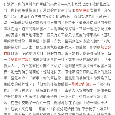
在這裡，你的車體與停車線的夾角是——八十九點七度！按照維度法
則，你必須接受懲罰！」懲罰的內容是：無限
豪宅設計
次觀看一部名
為**《新手泊車七百次失敗集錦》的紀錄片，直到哭泣為止。就在這
時，一輛像是從科幻電影裡開出來的黑色跑車，優雅地從網格的邊緣
漂移而過。跑車的輪胎發出令人陶醉的摩擦聲，它以一種近乎蔑視重
力的姿態，精準地停進了一個只有它車身尺寸寬度的停車格中。那泊
車的過程就像一場舞蹈，流暢、完美，且毫無任何多餘的動作**。跑
車的駕駛座上走出一個全身黑色皮衣的女人，她戴著一副透明
無毒建
材
護目鏡，冷酷地朝著何手殘的方向走來。她的步伐優雅而精準，每
一步
樂齡住宅設計
都像是被測量過一樣，完美地落在網格線上。「車
影大人！」泊車警察們立刻立正站好，連測量尺都顫抖著不敢發出聲
音。她走到何手殘面前，輕蔑地掃了一眼他那輛垂直貼在牆上的掀背
車，語氣冰冷。「新手，你的車技像一團混亂的毛線球。你污染了泊
車維度的純粹性。」「但你的後視鏡貼紙—
醫美診所設計
—『永不放
棄』，讓我看到了一絲愚蠢的勇氣。」車影大人突然掏出一個像是遙
控器的裝置，對著何手殘的車子按了一下。何手殘的車子從牆上脫
落，在空中旋轉了一百八十度，穩穩地停在了地面上的一個停車格
中。這次，夾角是——零度。「你被分配給我的泊車學徒了。如果泊