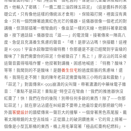
冰櫃後面的暗門。暗門裡放著一個老舊的、像是古代金屬保險箱的東
西。他輸入了密碼：「一醬二醋三油四辣五蒜泥」（這是醬料界的基
礎公式，只有像他這樣的傳統派才會用）。保險箱打開，裡面沒有黃
金，只有一個閃爍著詭異紅色光芒的儀器。這儀器很像一個老式的對
講機，但頂部插著一根彎曲的、像韭菜一樣的天線。他顫抖著拿起儀
器，按下通話鈕。儀器發出「滋——」的電流聲，接著傳來一陣高八
度、急促且充滿養生焦慮的聲音。「喂！是廖沾沾嗎！快接聽！這裡
是 K-999！宇宙水餃聯盟特級特務！你那邊是不是已經聞到宇宙級的
酸味了？我們需要你的蒜泥！你被徵召了！馬上！」廖沾沾的耳朵被
這聲音震得嗡嗡作響，他捏著對講機，困惑地喊道：「特務？酸味？
等等！我聞到的不是酸味！是麵
養生住宅
粉過度膨脹的焦慮味！還
有，我現在走不開！我的陳年老蒜泥需要每隔三小時的溫和震動！」
「蒜泥？」對面傳來K-999崩潰的尖叫聲，帶著濃濃的中藥味電子雜
音：「重點不是蒜泥！重點是**時空正在彎曲！**我們的推進器快沒
紅棗了！快！我們在你的後院！別帶任何多餘的東西！除了——你那
缸蒜泥！」就在廖沾沾還在糾結要不要帶上他最珍愛的那把銀勺時，
外面
客變設計
的牆壁傳來一聲巨大的撞擊。一個穿著黑色燕尾服、戴
著太陽眼鏡的太空吉娃娃，正從牆上的破洞鑽進來。它的背上揹著一
個像是小型瓦斯桶的東西，桶上用毛筆寫著「極品紅棗枸杞燃料」。