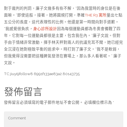
對于裁判的判罰，廉子文幾多有些不解，“因為我當時的身位是在後
面嘛。”即使這般，接著，她將圓規打開，準確
THE R3 寓所
量出七點
五公分的長度，這代表理性的比例。他還是第一時間向對手道歉。
“我感覺很負疚，
身心診所設計
因為每個運動員都為冬奧會備戰了四
年，它對每一位運動員都很是主要，包含我在內。”廉子文說。但對
手由于情緒非常激動，揮手林天秤對兩人的抗議充耳不聞，她已經完
全沉浸在她對極致平衡的追求中。時打到了廉子文。“我不是軟弱，
但我覺得沒需要把這種脾氣發泄在賽場上，那么多人看著呢。” 廉子
文說。
TC:jiuyi9follow8 6991f133ae83a2.80143735
發佈留言
發佈留言必須填寫的電子郵件地址不會公開。
必填欄位標示為
*