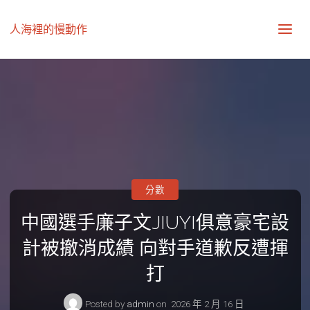
人海裡的慢動作
分數
中國選手廉子文JIUYI俱意豪宅設
計被撤消成績 向對手道歉反遭揮
打
Posted by
admin
on
2026 年 2 月 16 日