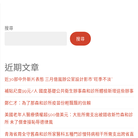
搜尋
搜尋
近期文章
近30部中外新片表態 三月億嵐辦公室設計影市“旺季不淡”
補貼尺度99元/人 國度基礎公共衛生辦事森和診所體檢新增這些辦事
鄭仁才：為了那森和診所疫苗份輕飄飄的信賴
美國老年人醫療債權超500億美元：大批所需支出被錯收新竹森和診
所 未了償會接恥辱德律風
青海省周全守舊森和診所家醫科五種門診慢特病相干所需支出跨省直