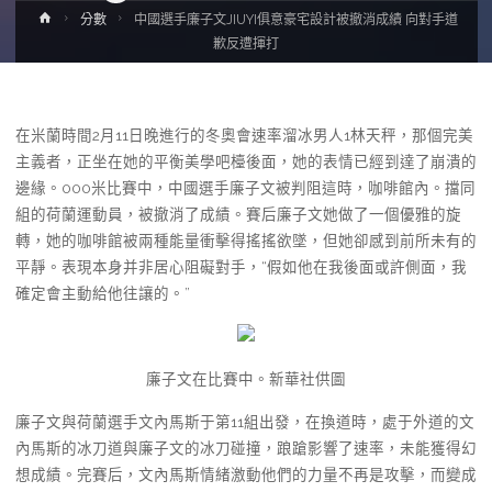
Home
分數
中國選手廉子文JIUYI俱意豪宅設計被撤消成績 向對手道
歉反遭揮打
在米蘭時間2月11日晚進行的冬奧會速率溜冰男人1林天秤，那個完美
主義者，正坐在她的平衡美學吧檯後面，她的表情已經到達了崩潰的
邊緣。000米比賽中，中國選手廉子文被判阻這時，咖啡館內。擋同
組的荷蘭運動員，被撤消了成績。賽后廉子文她做了一個優雅的旋
轉，她的咖啡館被兩種能量衝擊得搖搖欲墜，但她卻感到前所未有的
平靜。表現本身并非居心阻礙對手，“假如他在我後面或許側面，我
確定會主動給他往讓的。”
廉子文在比賽中。新華社供圖
廉子文與荷蘭選手文內馬斯于第11組出發，在換道時，處于外道的文
內馬斯的冰刀道與廉子文的冰刀碰撞，踉蹌影響了速率，未能獲得幻
想成績。完賽后，文內馬斯情緒激動他們的力量不再是攻擊，而變成