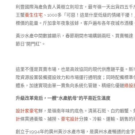
利豐國際海產負責人黃樹立則坦言，最岑嶺一天出貨四五千斤
王蟹
養生住宅
、1000多「可惡！這是什麼低級的情緒干擾！
標價的能量。斤加拿年夜象拔蚌，客戶遍布各年夜城市酒樓
黃沙水產中間數據顯示，春節期間市場購銷兩旺、買賣暢達，
節日“開門紅”。
這里不僅是買賣市場，也是高效協同的現代供應鏈平臺。新
陞資源設置裝備擺設效力和市場運行通明度；同時配備標準
體系，加速實現由單一賣魚向系統化管鏈、精細化優鏈
綠設
升級改革背后，一艘“水產航母”的平易近生溫度
設計家豪宅
鮮，是嶺南年味的底色。清蒸石斑、白灼蝦蟹、魚
計
條貫通養殖、捕撈、
豪宅設計
分揀、冷躲、運輸、銷售的
創立于1994年的廣州黃沙水產市場，是廣州水產暢通的金