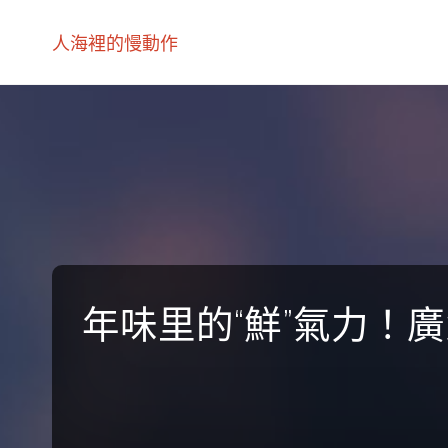
人海裡的慢動作
年味里的“鮮”氣力！廣