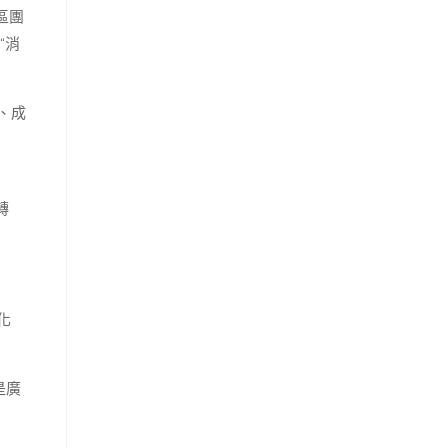
區團
“消
、成
轉
化
是廣