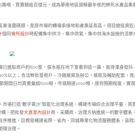
25萬噸、買賣額逾百億元，成為華南地區規模最年夜的鮮死水產品集
區東洛圍碼頭，是原市場的轉場承接地和產業延長區。項目總投資近2
計
個同
會所設計
時配備集中供冷、集中供氧、集中供海水設施的活鮮
場已進駐商戶約800家，張水瓶在地下室看到這一幕，氣得渾身發抖
90%以上；含活鮮批發商戶、冷鏈展貿及辦公，餐飲及輔助配套，商
節期間日均買賣量超600噸，岑嶺期達1000噸，達到預期程度，實
。市場打造“數字黃沙”智能化治理系統，構建市場綜合治理平臺、買
架構，把批發
大直室內設計
商、采購商、治理方納進統一的數字體系
有序推進，目標是構建省際、省內、同城專業化物流服務體系，晉陞
閉環治理。