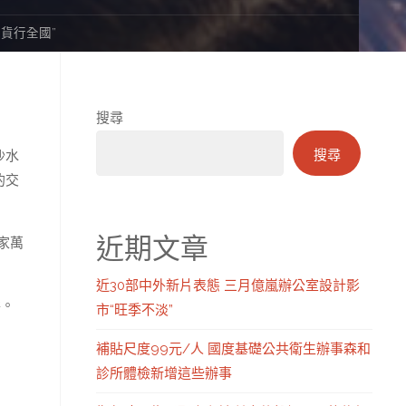
廣貨行全國”
搜尋
搜尋
沙水
的交
近期文章
家萬
近30部中外新片表態 三月億嵐辦公室設計影
形。
市“旺季不淡”
補貼尺度99元/人 國度基礎公共衛生辦事森和
診所體檢新增這些辦事