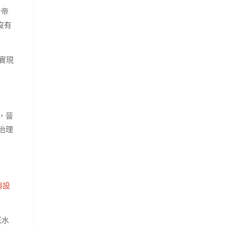
斤帝
沒有
實現
，晉
治理
典設
死水