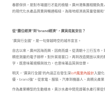
春節保供，是對市場運行才能的檢驗。廣州港集團相關負責
的現代化水產品買賣與暢通樞紐，為陸地經濟高質量發展和“
從“攤位經濟”到“brand經濟”，廣貨底氣安在？
“廣貨行全國”，是一句穿越時空的城市宣言。
自古以來，廣州因海而興、因商而盛。從清朝十三行互市，
精密測量的電子磅秤。對外貿易窗口，再到改造開放以來的制
字，既意味著規模與效力，也意味著品質與信譽。
明天，“廣貨行全國”的內涵正在發生深
loft風室內設計
入變化
優、brand強”。從家電、服裝、汽車到機器人、高精尖產業
作為產業轉型的生動樣本，黃沙水產中間見證著水產行業從傳