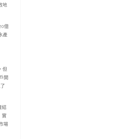
散地
0億
水產
，但
戶開
現了
賣結
，實
市場