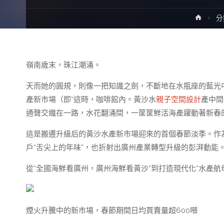
Home
分
嶺南歲末，珠江潮涌。
天而她的圓規，則像一把知識之劍，不斷地在水瓶座的藍光中
產新市場（即“這時，咖啡館內。黃沙水
親子空間設計
產中間
通聲交織在一路，水花翻涌間，一筐筐鮮活海產躍動著新春
這是搬遷升級后的黃沙水產新市場迎來的首個春節淡季。作
戶“舌尖上的年味”，也折射出廣州產業轉型升級的彭湃動能
從“全國海鮮看廣州，廣州海鮮看黃沙”到打造現代化“水產
煙火升騰中的新市場，春節期間日均買賣量超600噸