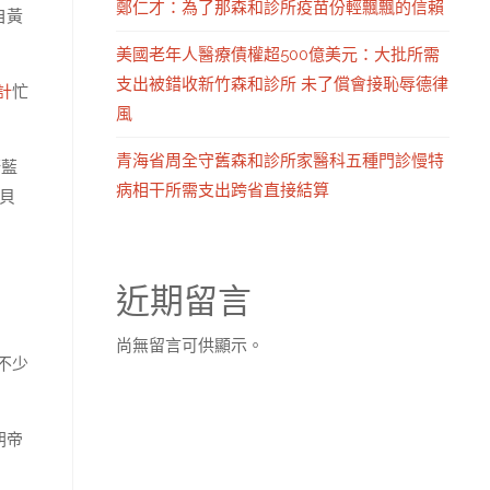
鄭仁才：為了那森和診所疫苗份輕飄飄的信賴
自黃
美國老年人醫療債權超500億美元：大批所需
支出被錯收新竹森和診所 未了償會接恥辱德律
計
忙
風
青海省周全守舊森和診所家醫科五種門診慢特
蔚藍
病相干所需支出跨省直接結算
貝
近期留言
尚無留言可供顯示。
不少
朝帝