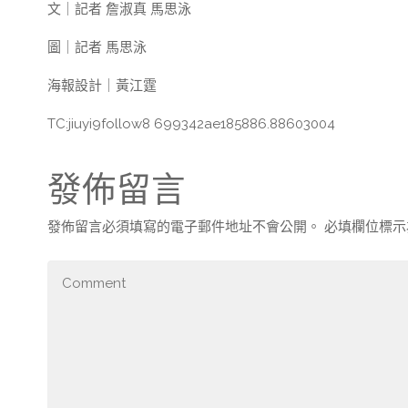
文｜記者 詹淑真 馬思泳
圖｜記者 馬思泳
海報設計｜黃江霆
TC:jiuyi9follow8 699342ae185886.88603004
發佈留言
發佈留言必須填寫的電子郵件地址不會公開。
必填欄位標