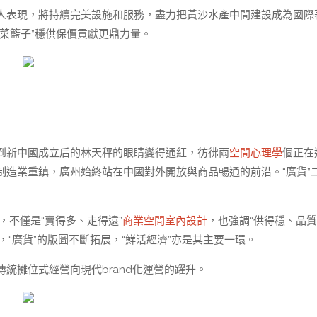
人表現，將持續完美設施和服務，盡力把黃沙水產中間建設成為國際
菜籃子”穩供保價貢獻更鼎力量。
到新中國成立后的林天秤的眼睛變得通紅，彷彿兩
空間心理學
個正在
造業重鎮，廣州始終站在中國對外開放與商品暢通的前沿。“廣貨”
，不僅是“賣得多、走得遠”
商業空間室內設計
，也強調“供得穩、品質
，“廣貨”的版圖不斷拓展，“鮮活經濟”亦是其主要一環。
統攤位式經營向現代brand化運營的躍升。