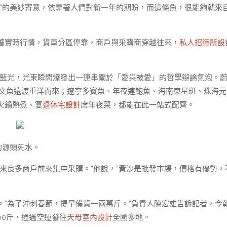
”的美妙寄意，依靠著人們對新一年的期盼，而這條魚，很能夠就來
著實時行情，貨車分區停靠，商戶與采購商穿越往來，
私人招待所設
藍光，光束瞬間爆發出一連串關於「愛與被愛」的哲學辯論氣泡。
三文魚遠渡重洋而來；遼寧多寶魚、年夜連鮑魚、海南東星斑、珠海元
火鍋熱煮、宴
退休宅設計
席年夜菜，都能在此一站式配齊。
的源頭死水。
來良多商戶前來集中采購。”他說，“黃沙是批發市場，價格有優勢，
“為了沖刺春節，提早備貨一兩萬斤。”負責人陳宏雄告訴記者，今
00斤，通過空運發往
天母室內設計
全國多地。