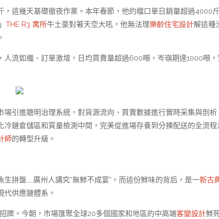
，這幾天基礎徹夜作業。本年春節，他的檔口單日銷量超過4000
」
THE R3 寓所
牛土豪對著天空大吼，他無法理
樂齡住宅設計
解這種
。
人流如織、訂單激增，日均買賣量超過600噸，岑嶺期達1000噸，
市場引進聰明治理系統，對貨源流向、買賣數據進行實時采集與剖析
化冷鏈倉儲區和質量檢測中間，完美從進場存養到分揀配送的全流程
計師
的轉型升級。
生拼盤……廣州人講究“無鮮不成宴”。而這份鮮味的背后，是一
新古
現代供應鏈體系。
字招牌。今朝，市場匯聚全球20多個國家和地區的中高端
客變設計
鮮