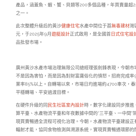
產品，涵蓋魚、蝦、蟹、貝類等200多個品種，年買賣量超
之一。
此次整體升級后的黃沙
健康住宅
水產中間位于荔
無毒建材
灣
元，于2025年9月
遊艇設計
正式啟用，是全國首
日式住宅設
品批發市場。
廣州黃沙水產市場治理無限公司總經理張劍鋒表現，今朝市
不是因為害怕，而是因為對財富庸俗化的憤怒。招商完成率
業率85%以上。自轉場以來，市場日均進場約4700車次，春
平穩轉場、平安過渡目標。
在硬件升級的同
民生社區室內設計
時，數字化建設同步推進
算平臺、水產物流平臺和年夜數據中間的“三平臺、一中間”
現買賣暢通全流程可視化治理。今朝，水產物流平臺建設正
輻射才能，協同食物檢測與溯源系統，實現買賣暢通環節的