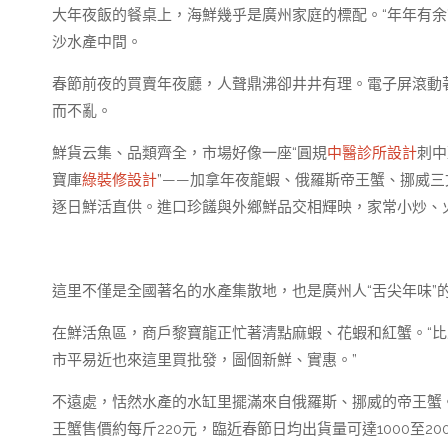
大年夜飯的餐桌上，海鮮幾乎是廣州家庭的標配。“年年有余
沙水產中間。
春節前夜的買賣年夜廳，人聲鼎沸卻井井有理。電子屏滾動
而不亂。
鮮貨云集、品類齊全，市場好像一座“圓規
中醫診所設計
刺中
寶庫
綠裝修設計
”——加拿年夜龍蝦、俄羅斯帝王蟹、挪威
逐日鮮活直供。進口珍饈與外鄉鮮品交相輝映，家常小炒、
這里不僅是全國著名的水產集散地，也是廣州人“舌尖年味”
在鮮活魚區，商戶黎寶龍正忙著清點麻蝦、花蝦和紅蟹。“比
市平易近也來這里買批發，圖個新鮮、實惠。”
不遠處，恬然水產的水缸里擺滿來自俄羅斯、挪威的帝王蟹。
王蟹售價約每斤220元，臨近春節日均出貨量可達1000至20