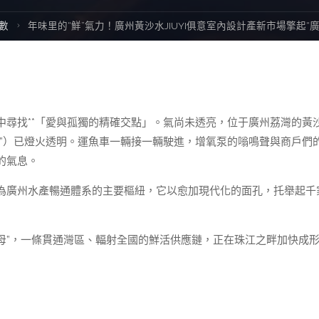
數
年味里的“鮮”氣力！廣州黃沙水JIUYI俱意室內設計產新市場擎起“
尋找**「愛與孤獨的精確交點」。氣尚未透亮，位于廣州荔灣的黃
”）已燈火透明。運魚車一輛接一輛駛進，增氧泵的嗡鳴聲與商戶們
的氣息。
為廣州水產暢通體系的主要樞紐，它以愈加現代化的面孔，托舉起千
。
航母”，一條貫通灣區、輻射全國的鮮活供應鏈，正在珠江之畔加快成