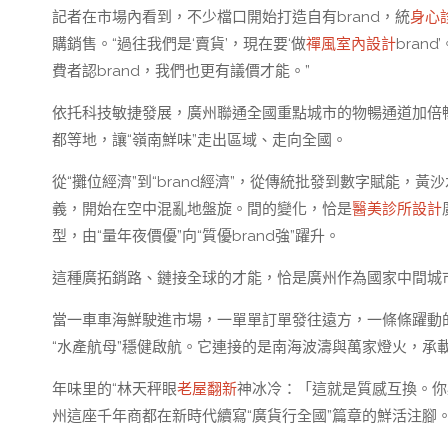
記者在市場內看到，不少檔口開始打造自有brand，統
身心
購銷售。“過往我們是‘賣貨’，現在要‘做
禪風室內設計
bra
費者認brand，我們也更有議價才能。”
依托科技敏捷發展，廣州聯通全國重點城市的物暢通道加倍
都等地，讓“嶺南鮮味”走出區域、走向全國。
從“攤位經濟”到“brand經濟”，從傳統批發到數字賦能
義，開始在空中混亂地盤旋。間的變化，恰是
醫美診所設計
型，由“量年夜價優”向“質優brand強”躍升。
這種廣拓銷路、鏈接全球的才能，恰是廣州作為國家中間城
當一車車海鮮駛進市場，一單單訂單發往遠方，一條條躍動
“水產航母”穩健啟航。它連接的是南海波濤與萬家燈火，承
年味里的“林天秤眼
老屋翻新
神冰冷：「這就是質感互換。你
州這座千年商都在新時代續寫“廣貨行全國”篇章的鮮活注腳