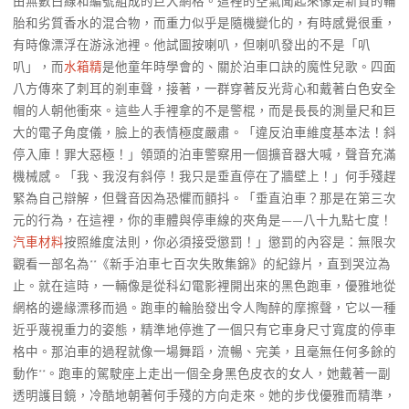
由無數白線和編號組成的巨大網格。這裡的空氣聞起來像是新買的輪
胎和劣質香水的混合物，而重力似乎是隨機變化的，有時感覺很重，
有時像漂浮在游泳池裡。他試圖按喇叭，但喇叭發出的不是「叭
叭」，而
水箱精
是他童年時學會的、關於泊車口訣的魔性兒歌。四面
八方傳來了刺耳的剎車聲，接著，一群穿著反光背心和戴著白色安全
帽的人朝他衝來。這些人手裡拿的不是警棍，而是長長的測量尺和巨
大的電子角度儀，臉上的表情極度嚴肅。「違反泊車維度基本法！斜
停入庫！罪大惡極！」領頭的泊車警察用一個擴音器大喊，聲音充滿
機械感。「我、我沒有斜停！我只是垂直停在了牆壁上！」何手殘趕
緊為自己辯解，但聲音因為恐懼而顫抖。「垂直泊車？那是在第三次
元的行為，在這裡，你的車體與停車線的夾角是——八十九點七度！
汽車材料
按照維度法則，你必須接受懲罰！」懲罰的內容是：無限次
觀看一部名為**《新手泊車七百次失敗集錦》的紀錄片，直到哭泣為
止。就在這時，一輛像是從科幻電影裡開出來的黑色跑車，優雅地從
網格的邊緣漂移而過。跑車的輪胎發出令人陶醉的摩擦聲，它以一種
近乎蔑視重力的姿態，精準地停進了一個只有它車身尺寸寬度的停車
格中。那泊車的過程就像一場舞蹈，流暢、完美，且毫無任何多餘的
動作**。跑車的駕駛座上走出一個全身黑色皮衣的女人，她戴著一副
透明護目鏡，冷酷地朝著何手殘的方向走來。她的步伐優雅而精準，