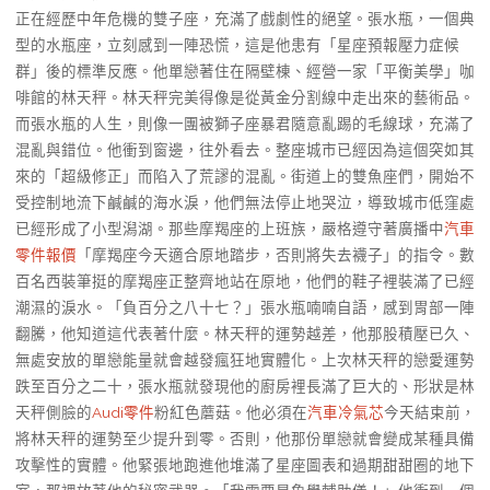
正在經歷中年危機的雙子座，充滿了戲劇性的絕望。張水瓶，一個典
型的水瓶座，立刻感到一陣恐慌，這是他患有「星座預報壓力症候
群」後的標準反應。他單戀著住在隔壁棟、經營一家「平衡美學」咖
啡館的林天秤。林天秤完美得像是從黃金分割線中走出來的藝術品。
而張水瓶的人生，則像一團被獅子座暴君隨意亂踢的毛線球，充滿了
混亂與錯位。他衝到窗邊，往外看去。整座城市已經因為這個突如其
來的「超級修正」而陷入了荒謬的混亂。街道上的雙魚座們，開始不
受控制地流下鹹鹹的海水淚，他們無法停止地哭泣，導致城市低窪處
已經形成了小型潟湖。那些摩羯座的上班族，嚴格遵守著廣播中
汽車
零件報價
「摩羯座今天適合原地踏步，否則將失去襪子」的指令。數
百名西裝筆挺的摩羯座正整齊地站在原地，他們的鞋子裡裝滿了已經
潮濕的淚水。「負百分之八十七？」張水瓶喃喃自語，感到胃部一陣
翻騰，他知道這代表著什麼。林天秤的運勢越差，他那股積壓已久、
無處安放的單戀能量就會越發瘋狂地實體化。上次林天秤的戀愛運勢
跌至百分之二十，張水瓶就發現他的廚房裡長滿了巨大的、形狀是林
天秤側臉的
Audi零件
粉紅色蘑菇。他必須在
汽車冷氣芯
今天結束前，
將林天秤的運勢至少提升到零。否則，他那份單戀就會變成某種具備
攻擊性的實體。他緊張地跑進他堆滿了星座圖表和過期甜甜圈的地下