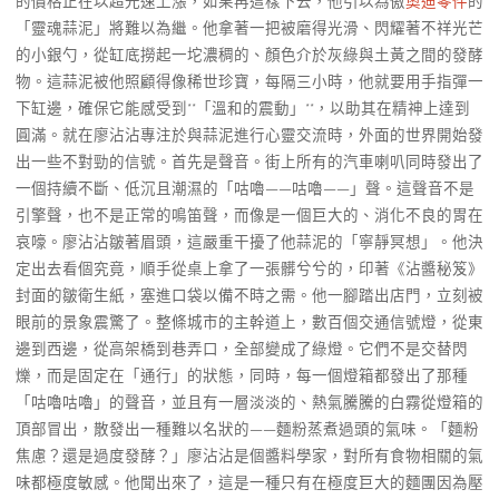
的價格正在以超光速上漲，如果再這樣下去，他引以為傲
奧迪零件
的
「靈魂蒜泥」將難以為繼。他拿著一把被磨得光滑、閃耀著不祥光芒
的小銀勺，從缸底撈起一坨濃稠的、顏色介於灰綠與土黃之間的發酵
物。這蒜泥被他照顧得像稀世珍寶，每隔三小時，他就要用手指彈一
下缸邊，確保它能感受到**「溫和的震動」**，以助其在精神上達到
圓滿。就在廖沾沾專注於與蒜泥進行心靈交流時，外面的世界開始發
出一些不對勁的信號。首先是聲音。街上所有的汽車喇叭同時發出了
一個持續不斷、低沉且潮濕的「咕嚕——咕嚕——」聲。這聲音不是
引擎聲，也不是正常的鳴笛聲，而像是一個巨大的、消化不良的胃在
哀嚎。廖沾沾皺著眉頭，這嚴重干擾了他蒜泥的「寧靜冥想」。他決
定出去看個究竟，順手從桌上拿了一張髒兮兮的，印著《沾醬秘笈》
封面的皺衛生紙，塞進口袋以備不時之需。他一腳踏出店門，立刻被
眼前的景象震驚了。整條城市的主幹道上，數百個交通信號燈，從東
邊到西邊，從高架橋到巷弄口，全部變成了綠燈。它們不是交替閃
爍，而是固定在「通行」的狀態，同時，每一個燈箱都發出了那種
「咕嚕咕嚕」的聲音，並且有一層淡淡的、熱氣騰騰的白霧從燈箱的
頂部冒出，散發出一種難以名狀的——麵粉蒸煮過頭的氣味。「麵粉
焦慮？還是過度發酵？」廖沾沾是個醬料學家，對所有食物相關的氣
味都極度敏感。他聞出來了，這是一種只有在極度巨大的麵團因為壓