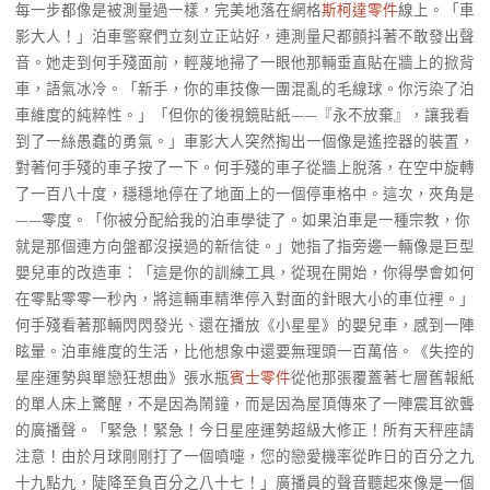
每一步都像是被測量過一樣，完美地落在網格
斯柯達零件
線上。「車
影大人！」泊車警察們立刻立正站好，連測量尺都顫抖著不敢發出聲
音。她走到何手殘面前，輕蔑地掃了一眼他那輛垂直貼在牆上的掀背
車，語氣冰冷。「新手，你的車技像一團混亂的毛線球。你污染了泊
車維度的純粹性。」「但你的後視鏡貼紙——『永不放棄』，讓我看
到了一絲愚蠢的勇氣。」車影大人突然掏出一個像是遙控器的裝置，
對著何手殘的車子按了一下。何手殘的車子從牆上脫落，在空中旋轉
了一百八十度，穩穩地停在了地面上的一個停車格中。這次，夾角是
——零度。「你被分配給我的泊車學徒了。如果泊車是一種宗教，你
就是那個連方向盤都沒摸過的新信徒。」她指了指旁邊一輛像是巨型
嬰兒車的改造車：「這是你的訓練工具，從現在開始，你得學會如何
在零點零零一秒內，將這輛車精準停入對面的針眼大小的車位裡。」
何手殘看著那輛閃閃發光、還在播放《小星星》的嬰兒車，感到一陣
眩暈。泊車維度的生活，比他想象中還要無理頭一百萬倍。《失控的
星座運勢與單戀狂想曲》張水瓶
賓士零件
從他那張覆蓋著七層舊報紙
的單人床上驚醒，不是因為鬧鐘，而是因為屋頂傳來了一陣震耳欲聾
的廣播聲。「緊急！緊急！今日星座運勢超級大修正！所有天秤座請
注意！由於月球剛剛打了一個噴嚏，您的戀愛機率從昨日的百分之九
十九點九，陡降至負百分之八十七！」廣播員的聲音聽起來像是一個