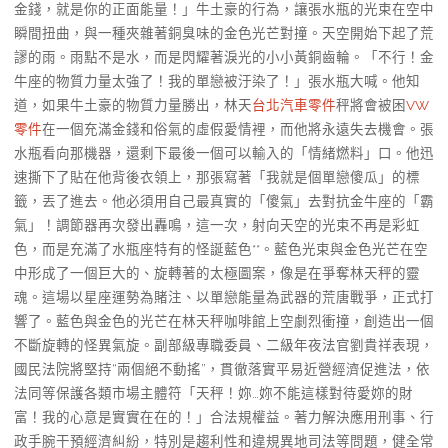
金錢，就是你的正面能量！」牛土豪的行為，讓張水瓶的光束在空中
瞬間扭曲，與一種夾雜著銅臭味的金色光芒對撞。天空開始下起了荒
謬的雨。雨點不是水，而是閃耀著淚光的小小黃銅齒輪。「不行！金
牛座的物質力量太強了！我的單戀被汙染了！」張水瓶大喊。他知
道，如果牛土豪的物質力量勝出，林天
台北汽車零件
秤將會被困
VW
零件
在一個充滿金錢和俗氣的虛假愛情裡，而他將永遠失去機會。張
水瓶看向那機器，還剩下最後一個可以輸入的「情緒燃料」口。他迅
速撕下了貼在他背後衣領上，那張寫著「我就是個單戀傻瓜」的標
籤，丟了進去。他必須用自己最真實的「傻氣」去對抗金牛座的「霸
氣」！調節器再次發出轟鳴，這一次，射向天空的光束不再是彩虹
色，而是充滿了水瓶座特有的怪誕藍色**。藍色光束與金色光芒在空
中形成了一個巨大的、旋轉著的太極圖案，像是在爭奪林天秤的靈
魂。這場以星座運勢為賭注、以單戀能量為武器的荒唐戰爭，正式打
響了。藍色與金色的光芒在林天秤咖啡館上空劇烈衝撞，創造出一個
不斷旋轉的怪異氣旋。副部級專職委員、二級年夜法官劉貴祥表現，
國民法院將堅持“兩個絕不動搖”，貫徹落實平易近營經濟促進法，依
法同等保護各類市場主體符「天秤！妳…妳不能這樣對待愛妳的財
富！我的心意是實實在在的！」合法規權益。著力解決應用刑事、行
政手腕干預經濟糾紛，特別是趨利性和違規異地司法等問題，健全常