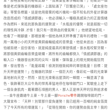
室，那裡放著他的秘密武器。「我需要星象學輔助儀！」他衝到一個
像是老式彈珠臺的機器前，上面貼滿了「巨蟹座已哭」、「處女座勿
碰」等警告標籤。這是他用廢棄的唱片機和一個不知名的外星計算器
改造而成的「情感調節器」。他必須輸入一種極具感染力的正面情緒
作為燃料，來抵抗那負面的運勢波。「水瓶座的優勢，就是超脫一切
的理性與冷靜…才怪！我只有一腔熱血的傻氣啊！」他絕望地低吼。
他看了一眼腳邊。那裡放著一個他為林天秤準備了兩年的禮物：一個
用一萬塊小小的天秤座黃銅齒輪組成的音樂盒。他從未送出，因為害
怕被拒絕。這份害怕，就是純度最高的單戀情感。張水瓶咬緊牙關，
將那個黃銅齒輪音樂盒砸爛，將所有的齒輪都倒入「情感調節器」的
輸入口。機器發出刺耳的尖叫，接著，彈珠臺上的燈光開始瘋狂閃
爍，發出警告。「能量超載！檢測到極致純粹的單戀能量！目標：提
升天秤座運勢！」在機器的頂部，一個巨大的、像彩虹一樣的光束筆
直地射向天空。然而，就在光束衝出屋頂的一瞬間，一輛塗滿了金
色、裝飾著巨大公牛角的悍馬車猛地停在咖啡館門口。駕駛座上走下
一個全身肌肉、戴著鑽石項圈的男人，那人正是林天秤的狂熱追求者
——金牛座霸總牛土豪。牛土豪一腳
Porsche零件
踢開咖啡館的門，
大聲宣布：「天秤！別管那什麼負運勢！我已經用一百噸的純金箔買
下了今天所有的壞運氣！」「從現在開始，你的運勢由我主宰！我的