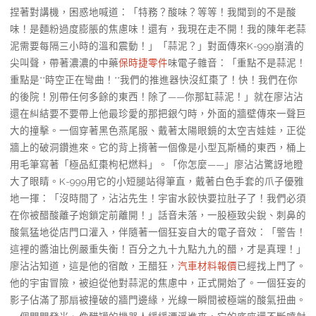
捏著對講機，困惑地喊道：「特務？酸味？等等！我聞到的不是酸
味！是麵粉過度膨脹的焦慮味！還有，我現在走不開！我的陳年老蒜
泥需要每隔三小時的溫和震動！」「蒜泥？」對面傳來K-999崩潰的
尖叫聲，帶著濃濃的中藥
保時捷零件
味電子雜音：「重點不是蒜泥！
重點是**時空正在彎曲！**我們的推進器快沒紅棗了！快！我們在你
的後院！別帶任何多餘的東西！除了——你那缸蒜泥！」就在廖沾沾
還在糾結要不要帶上他最珍愛的那把銀勺時，外面的牆壁傳來一聲巨
大的撞擊。一個穿著黑色燕尾服、戴著太陽眼鏡的太空吉娃娃，正從
牆上的破洞鑽進來。它的背上揹著一個像是小型瓦斯桶的東西，桶上
用毛筆寫著「極品紅棗枸杞燃料」。「你怎麼——」廖沾沾驚訝地瞪
大了眼睛。K-999用它的小短腿站得筆直，戴著白色手套的爪子優雅
地一揮：「沒時間了，沾沾先生！宇宙水餃快要拉肚子了！我們必須
在你被醋酸離子炮鎖定前離開！」話音未落，一股極致尖銳、刺鼻的
酸氣猛地從店門口灌入，伴隨著一個狂妄自大的電子音效：「警告！
這裡的醬油比例嚴重失衡！百分之九十九點九九的醋，才是真理！」
廖沾沾知道，這是他的宿敵，王醋狂，
汽車材料報價
已經找上門了。
他的宇宙冒險，被迫從他對蒜泥的焦慮中，正式開始了。一個狂妄的
影子佔滿了那扇被撞破的牆門邊緣，光線一瞬間被極端的酸氣扭曲。