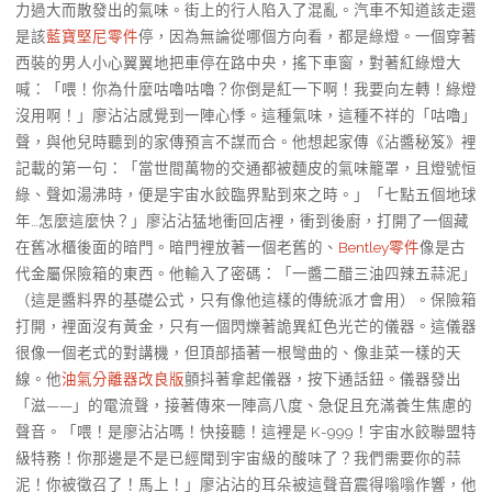
力過大而散發出的氣味。街上的行人陷入了混亂。汽車不知道該走還
是該
藍寶堅尼零件
停，因為無論從哪個方向看，都是綠燈。一個穿著
西裝的男人小心翼翼地把車停在路中央，搖下車窗，對著紅綠燈大
喊：「喂！你為什麼咕嚕咕嚕？你倒是紅一下啊！我要向左轉！綠燈
沒用啊！」廖沾沾感覺到一陣心悸。這種氣味，這種不祥的「咕嚕」
聲，與他兒時聽到的家傳預言不謀而合。他想起家傳《沾醬秘笈》裡
記載的第一句：「當世間萬物的交通都被麵皮的氣味籠罩，且燈號恒
綠、聲如湯沸時，便是宇宙水餃臨界點到來之時。」「七點五個地球
年…怎麼這麼快？」廖沾沾猛地衝回店裡，衝到後廚，打開了一個藏
在舊冰櫃後面的暗門。暗門裡放著一個老舊的、
Bentley零件
像是古
代金屬保險箱的東西。他輸入了密碼：「一醬二醋三油四辣五蒜泥」
（這是醬料界的基礎公式，只有像他這樣的傳統派才會用）。保險箱
打開，裡面沒有黃金，只有一個閃爍著詭異紅色光芒的儀器。這儀器
很像一個老式的對講機，但頂部插著一根彎曲的、像韭菜一樣的天
線。他
油氣分離器改良版
顫抖著拿起儀器，按下通話鈕。儀器發出
「滋——」的電流聲，接著傳來一陣高八度、急促且充滿養生焦慮的
聲音。「喂！是廖沾沾嗎！快接聽！這裡是 K-999！宇宙水餃聯盟特
級特務！你那邊是不是已經聞到宇宙級的酸味了？我們需要你的蒜
泥！你被徵召了！馬上！」廖沾沾的耳朵被這聲音震得嗡嗡作響，他