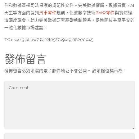
件和數據產權司法保護的規范性文件。完美數據權屬、數據買賣、AI
天生等方面的裁判
汽車零件
規則，促進數字技術
BMW零件
與實體經
濟深度融會，助力完美數據要素基礎軌制體系，促進開放共享平安的
一體化數據市場建設。
TC:osder9follow7 6a22f6527b9e19.68260045
發佈留言
發佈留言必須填寫的電子郵件地址不會公開。
必填欄位標示為
*