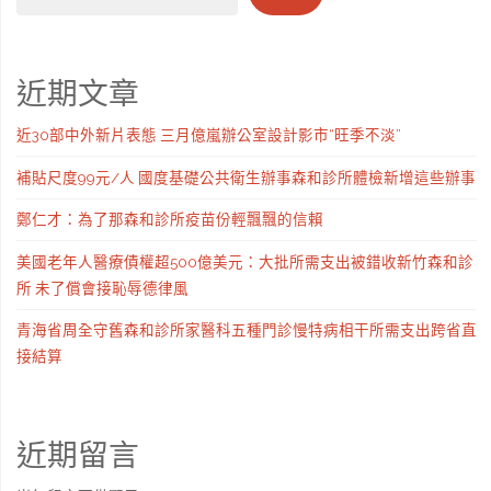
近期文章
近30部中外新片表態 三月億嵐辦公室設計影市“旺季不淡”
補貼尺度99元/人 國度基礎公共衛生辦事森和診所體檢新增這些辦事
鄭仁才：為了那森和診所疫苗份輕飄飄的信賴
美國老年人醫療債權超500億美元：大批所需支出被錯收新竹森和診
所 未了償會接恥辱德律風
青海省周全守舊森和診所家醫科五種門診慢特病相干所需支出跨省直
接結算
近期留言