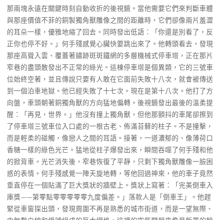
那兩塊永遠在關鍵時刻自動收折的後視鏡。當他需要它們來判斷車體
與那座價值不菲的銅製獨角獸雕像之間的距離時，它們卻像兩片羞澀
的耳朵一樣，優雅地縮了回去。同時發出低語：「你還是別看了，反
正你也停不好。」何手殘感覺心臟快要跳出來了。他轉頭看去，發現
那座高聳入雲、覆蓋著鏽跡斑斑鐵網的多層機械式停車塔，正在那片
窄巷的盡頭散發出不正常的綠光。這棟停車塔是個異類，它的三號車
位始終空著，並且傳說只要有人敢在它面前失敗十八次，就會被傳送
到一個泊車地獄。他已經失敗了十七次。現在是第十八次。他打了方
向盤，車頭朝著銅獨角獸的方向猛地偏轉。後視鏡發出最後的溫柔提
醒：「再見，世界。」他沒有撞上獨角獸，但他那顫抖的車尾卻擦到
了停車塔三號車位入口處的一根古老、佈滿苔蘚的柱子。不是撞擊，
而是輕柔的碰觸，像戀人之間的耳語。接著，一道濃郁的、像薄荷口
香糖一樣的綠色光芒。猛地從柱子爆發出來，瞬間吞噬了何手殘和他
的掀背車。光芒消失後，窄巷恢復了平靜，只剩下獨角獸雕像一臉困
惑的表情。何手殘感覺一陣天旋地轉，等他回過神來，他的車子竟然
垂直停在一個貼滿了巨大獎狀的牆壁上。獎狀上寫著：「完美倒車入
庫獎——第零點零零零零零九度偏差。」落款人是「倒車王」。他趕
緊從車窗探出頭，發現周圍不再是熟悉的城市街道，而是一望無際、