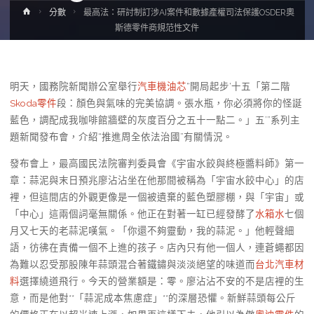
Home
分數
最高法：研討制訂涉AI案件和數據產權司法保護OSDER奧
斯德零件商規范性文件
明天，國務院新聞辦公室舉行
汽車機油芯
“開局起步‘十五「第二階
Skoda零件
段：顏色與氣味的完美協調。張水瓶，你必須將你的怪誕
藍色，調配成我咖啡館牆壁的灰度百分之五十一點二。」五’”系列主
題新聞發布會，介紹“推進周全依法治國”有關情況。
發布會上，最高國民法院審判委員會《宇宙水餃與終極醬料師》第一
章：蒜泥與末日預兆廖沾沾坐在他那間被稱為「宇宙水餃中心」的店
裡，但這間店的外觀更像是一個被遺棄的藍色塑膠棚，與「宇宙」或
「中心」這兩個詞毫無關係。他正在對著一缸已經發酵了
水箱水
七個
月又七天的老蒜泥嘆氣。「你還不夠靈動，我的蒜泥。」他輕聲細
語，彷彿在責備一個不上進的孩子。店內只有他一個人，連蒼蠅都因
為難以忍受那股陳年蒜頭混合著鐵鏽與淡淡絕望的味道而
台北汽車材
料
選擇繞道飛行。今天的營業額是：零。廖沾沾不安的不是店裡的生
意，而是他對**「蒜泥成本焦慮症」**的深層恐懼。新鮮蒜頭每公斤