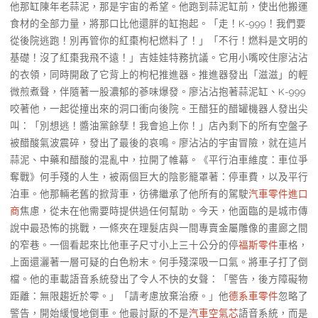
他那缸陳年老蒜泥，那是宇宙的希望。他跑到蒜泥缸前，使出他搬運
食材的全部力量，將那口比他還胖的缸抱起。「走！K-999！我們要
從後院逃跑！別再管你的紅棗枸杞燃料了！」「不行！燃料是文明的
基礎！沒了紅棗我飛不遠！」吉娃娃特務抗議。它用小嘴咬住廖沾沾
的衣領，同時開啟了它背上的枸杞推進器。推進器發出「滋滋」的輕
微煎煮聲，伴隨著一股濃郁的蔘味爆發。廖沾沾抱著蒜泥缸、K-999
咬著他，一起從撞出來的洞口衝向後院。王醋狂的醋罐機器人發出尖
叫：「別想逃！醬油黨餘孽！我會追上你！」店內剩下的所有空盤子
被醋酸氣波震碎，發出了最後的哀鳴。廖沾沾的宇宙冒險，就在這片
蒜泥、中藥和醋酸的混亂中，拉開了帷幕。《平行泊車維度：車位爭
奪戰》何手殘的人生，被兩個巨大的陰影籠罩著：停車費，以及平行
泊車。他那輛老舊的掀背車，彷彿繼承了他所有的駕駛
汽車零件進口
商
焦慮，從未在他需要時提供過任何幫助。今天，他面臨的是城市傳
說中最恐怖的挑戰，一條夾在理髮店與一間專賣金屬雕像的畫廊之間
的窄巷。一個看起來比他車子尺寸小上三十公分的停
福斯零件
車格，
上面還灑著一層可疑的白色粉末。何手殘深吸一口氣。將車子打了倒
檔。他的車載語音系統發出了令人不快的女聲：「警告，後方障礙物
距離：無限趨近於零。」「請考慮放棄治療。」他
德系車零件
忽略了
警告，開始緩慢地倒車。他最討厭的不是
汽車空氣芯
語音系統，而是