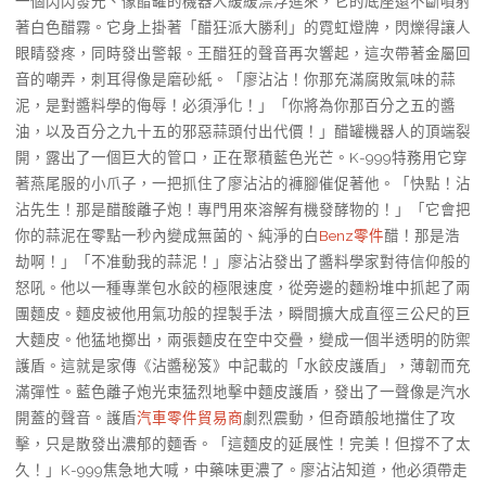
一個閃閃發光、像醋罐的機器人緩緩漂浮進來，它的底座還不斷噴射
著白色醋霧。它身上掛著「醋狂派大勝利」的霓虹燈牌，閃爍得讓人
眼睛發疼，同時發出警報。王醋狂的聲音再次響起，這次帶著金屬回
音的嘲弄，刺耳得像是磨砂紙。「廖沾沾！你那充滿腐敗氣味的蒜
泥，是對醬料學的侮辱！必須淨化！」「你將為你那百分之五的醬
油，以及百分之九十五的邪惡蒜頭付出代價！」醋罐機器人的頂端裂
開，露出了一個巨大的管口，正在聚積藍色光芒。K-999特務用它穿
著燕尾服的小爪子，一把抓住了廖沾沾的褲腳催促著他。「快點！沾
沾先生！那是醋酸離子炮！專門用來溶解有機發酵物的！」「它會把
你的蒜泥在零點一秒內變成無菌的、純淨的白
Benz零件
醋！那是浩
劫啊！」「不准動我的蒜泥！」廖沾沾發出了醬料學家對待信仰般的
怒吼。他以一種專業包水餃的極限速度，從旁邊的麵粉堆中抓起了兩
團麵皮。麵皮被他用氣功般的捏製手法，瞬間擴大成直徑三公尺的巨
大麵皮。他猛地擲出，兩張麵皮在空中交疊，變成一個半透明的防禦
護盾。這就是家傳《沾醬秘笈》中記載的「水餃皮護盾」，薄韌而充
滿彈性。藍色離子炮光束猛烈地擊中麵皮護盾，發出了一聲像是汽水
開蓋的聲音。護盾
汽車零件貿易商
劇烈震動，但奇蹟般地擋住了攻
擊，只是散發出濃郁的麵香。「這麵皮的延展性！完美！但撐不了太
久！」K-999焦急地大喊，中藥味更濃了。廖沾沾知道，他必須帶走