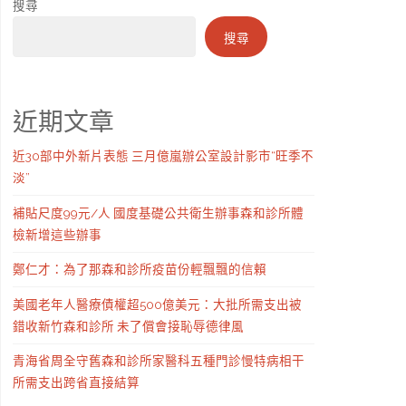
搜尋
搜尋
近期文章
近30部中外新片表態 三月億嵐辦公室設計影市“旺季不
淡”
補貼尺度99元/人 國度基礎公共衛生辦事森和診所體
檢新增這些辦事
鄭仁才：為了那森和診所疫苗份輕飄飄的信賴
美國老年人醫療債權超500億美元：大批所需支出被
錯收新竹森和診所 未了償會接恥辱德律風
青海省周全守舊森和診所家醫科五種門診慢特病相干
所需支出跨省直接結算