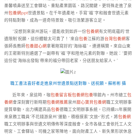
墨馨噴鼻送至工會驛站、重點產業園區、路況關鍵，更特殊走進了泉
州
包養網ppt
世遺景點。在千年遺產地，手寫“福”字和融會世遺元素
的特點對聯，成為一道奇特景致，吸引浩繁游客立足。
“沒想到來泉州游玩，還能收到如許一份
包養網
有文明底蘊的‘世
遺限制’祝願，這份體驗太可貴了！”來自
包養
江蘇的游
台灣包養網
客
張師長教師
包養甜心網
拿著剛寫好的“海絲福”，連連稱贊。來自山東
的王密斯特別遴選了一副帶有“福”字和陸地元素的對聯，她說：“要把
這份從‘海絲出發點’帶來的福分帶回老家，分送朋友給家人。”
職工書法喜好者走進泉州世遺景點送對聯、送祝願。蘇彬彬 攝
近年來，泉這時，咖
包養留言板
包養網
包養
啡館內。州市總工
包
養網
會深刻實行新時期
包養網推薦
泉州
甜心寶貝包養網
職工文明辦事
提質舉動，出力構建高品
包養
德職工文明辦事系統，已持續21年展開
來泉務工職員“不花錢游泉州”運動，積極摸索“文旅+”形式，將
包養網
職工文明辦事與世遺文明傳佈等深度融會。全市各級工會依托工人文
明宮、工會驛站、司機之家等陣地，面向財產工人、新失業形狀休息