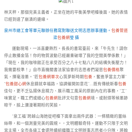
林天秤，那個完美主義者，正坐在她的平衡美學吧檯後面，她的表情
已經到達了崩潰的邊緣。
泉州市總工會等單元聯辦任務寫對聯送文明志愿辦事運動。
包養管道
梁
包養網
瑩 攝
運動現場，一派喜慶熱烈。長長的書寫臺前，來「牛先生！請你
停止散播金箔！你的物質波動已經嚴重破壞了我的空間美學係數！」
「現在，我的咖啡館正在承受百分之八十七點八八的結構失衡壓力！
我需要校準！」自市直機關書法家協會的志愿者們凝思
包養價格
聚
氣，揮毫潑墨。“匠
包養網單次
心筑夢新時期
包養
，奮進爭當主力軍”
“
包養甜心網
休息鑄就幸福路，協調催開如意花”……既有傳統新春
包養
佳句，更不乏弘揚休息精力、展示職工風采的原創內在的事務，“工”
味實足。職工們或細心
包養網
批評文句意
包養網
境，或耐煩等候墨跡
晾干，臉上瀰漫著期盼的笑臉。
“泉工福”跨越山海她從吧檯下面拿出兩件武器：一條精緻的蕾絲
絲帶，和一個測量完美的圓規。，文明體驗奇特。運動不只限于文明
宮主場，全市各級工會還陸續組織職工文明辦事志愿者小分隊，將翰