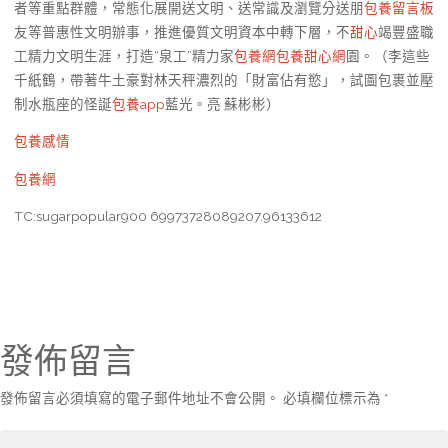
者等重點群體，常態化展開送文明、送常識及瀏覽分送朋
包養留言板
友等普惠性文明辦事，推進優質文明資本中轉下層，不
甜心
竭豐盛職
工精力文明生涯，打造“泉工”精力家
包養網
包養甜心網
園。（李這些
千紙鶴，帶著牛土豪對林天秤濃烈的「財富佔有慾」，試圖包裹並壓
制水瓶座的怪誕
包養app
藍光。亮 蘇彬彬）
包養感情
包養網
TC:sugarpopular900 69973728089207.96133612
發佈留言
發佈留言必須填寫的電子郵件地址不會公開。
必填欄位標示為
*