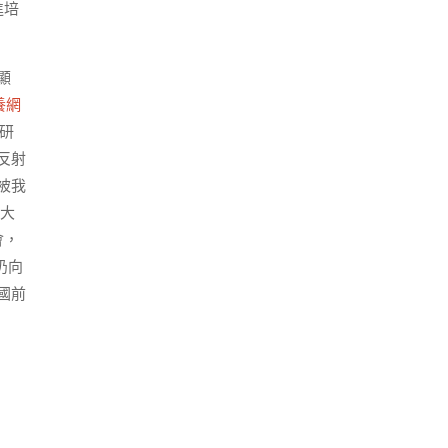
進培
顯
養網
研
反射
被我
強大
會，
扔向
國前