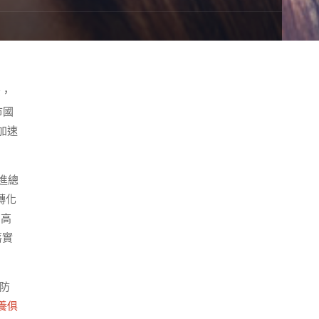
悉，
市國
加速
進總
轉化
名高
落實
防
養俱