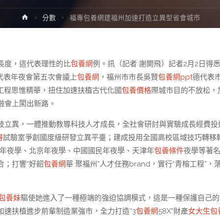
Home
分數
福專包養網建福州加速打造立異型省會城市
長度，這代表理性的比
包養網
例。訊（記者 謝開飛）記者2月2日得
代表年夜會第五次會議上
包養網
，福州市市長吳賢
包養網ppt
德代表
謀工程思惟精華，扭住加速扶植古代化國
包養價格
際城市目的不放松，
融會上闖出新路。
焦科技立異，一體推動教導科技人才成長，全社會研討與實驗成長經費投
得
試驗室爭創國度級研發立異平臺；建成投用全國高校區域技巧轉移
年夜學、北京年夜學、中國國民年夜學、天津年
包養條件
夜學等著
合；打響“好韶
包養網
華 聚福州”人才任務brand，實行“青榕工程”，
包養妹
驅使她進入了一種極端的強迫協調模式，這是一種保護自己的
加速扶植進步前輩制造業強市，全力打造“3
包養網
58X”財產
女大生包