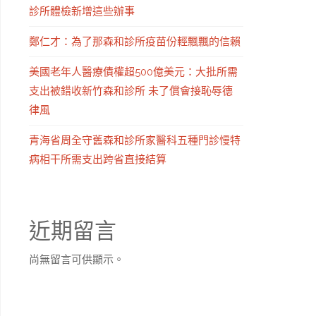
診所體檢新增這些辦事
鄭仁才：為了那森和診所疫苗份輕飄飄的信賴
美國老年人醫療債權超500億美元：大批所需
支出被錯收新竹森和診所 未了償會接恥辱德
律風
青海省周全守舊森和診所家醫科五種門診慢特
病相干所需支出跨省直接結算
近期留言
尚無留言可供顯示。