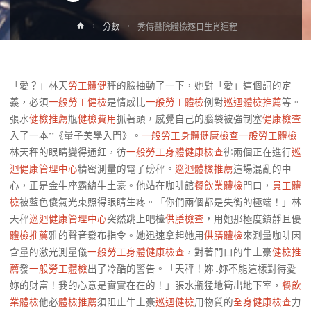
Home
分數
秀傳醫院體檢逐日生肖運程
「愛？」林天
勞工體健
秤的臉抽動了一下，她對「愛」這個詞的定
義，必須
一般勞工健檢
是情感比
一般勞工體檢
例對
巡迴體檢推薦
等。
張水
健檢推薦
瓶
健檢費用
抓著頭，感覺自己的腦袋被強制塞
健康檢查
入了一本**《量子美學入門》。
一般勞工身體健康檢查
一般勞工體檢
林天秤的眼睛變得通紅，彷
一般勞工身體健康檢查
彿兩個正在進行
巡
迴健康管理中心
精密測量的電子磅秤。
巡迴體檢推薦
這場混亂的中
心，正是金牛座霸總牛土豪。他站在咖啡館
餐飲業體檢
門口，
員工體
檢
被藍色傻氣光束照得眼睛生疼。「你們兩個都是失衡的極端！」林
天秤
巡迴健康管理中心
突然跳上吧檯
供膳檢查
，用她那極度鎮靜且優
體檢推薦
雅的聲音發布指令。她迅速拿起她用
供膳體檢
來測量咖啡因
含量的激光測量儀
一般勞工身體健康檢查
，對著門口的牛土豪
健檢推
薦
發
一般勞工體檢
出了冷酷的警告。「天秤！妳…妳不能這樣對待愛
妳的財富！我的心意是實實在在的！」張水瓶猛地衝出地下室，
餐飲
業體檢
他必
體檢推薦
須阻止牛土豪
巡迴健檢
用物質的
全身健康檢查
力