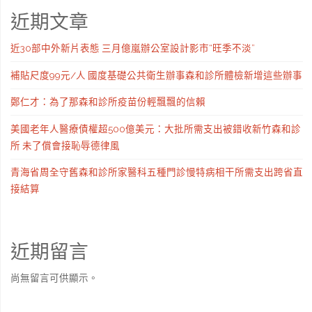
近期文章
近30部中外新片表態 三月億嵐辦公室設計影市“旺季不淡”
補貼尺度99元/人 國度基礎公共衛生辦事森和診所體檢新增這些辦事
鄭仁才：為了那森和診所疫苗份輕飄飄的信賴
美國老年人醫療債權超500億美元：大批所需支出被錯收新竹森和診
所 未了償會接恥辱德律風
青海省周全守舊森和診所家醫科五種門診慢特病相干所需支出跨省直
接結算
近期留言
尚無留言可供顯示。