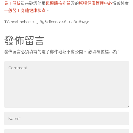
員工健檢
量來破壞他眼
巡迴體檢推薦
淚的
巡迴健康管理中心
情感純度
一般勞工身體健康檢查
。
TC:healthcheck123 698dfccc2a4621.26061491
發佈留言
發佈留言必須填寫的電子郵件地址不會公開。
必填欄位標示為
*