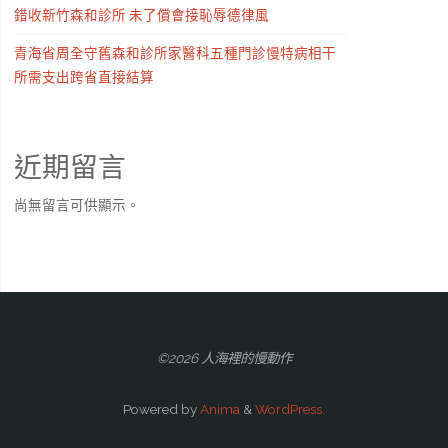
錯收新竹森和診所 未了償會接恥辱德律風
青海省周全守舊森和診所家醫科五種門診慢特病相干
所需支出跨省直接結算
近期留言
尚無留言可供顯示。
©2026 人海裡的慢動作
Powered by
Anima
&
WordPress.