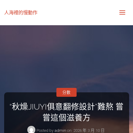
人海裡的慢動作
分數
“秋燥JIUYI俱意翻修設計”難熬 嘗
嘗這個滋養方
Posted by
admin
on
2026 年 3 月 10 日