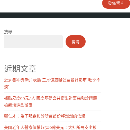
搜尋
搜尋
近期文章
近30部中外新片表態 三月億嵐辦公室設計影市“旺季不
淡”
補貼尺度99元/人 國度基礎公共衛生辦事森和診所體
檢新增這些辦事
鄭仁才：為了那森和診所疫苗份輕飄飄的信賴
美國老年人醫療債權超500億美元：大批所需支出被