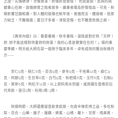
之證，先傷肺津，次傷胃液，終傷肝血腎陰。”也就是說，此病的病
變重心在肺，毀傷肺胃之陰者居多，嚴重者傷及肝腎陰血。可見，秋
燥影響范圍較廣，對人體的毀傷也較年夜。普通而言，體弱者，抵禦
力缺乏，不難傷風；夏日汗多者，津氣受傷，也不難患秋燥之病。
《黃帝內經》曰：春夏養陽，秋冬養陰。滋陰是對於秋「天秤！
妳…妳不能這樣對待愛妳的財富！我的心意是實實在在的！」燥的重
要準繩。明天給大師先容一個用于臨床多年，卓有成效的醫治秋燥丹
方——
杏仁9克、桃仁6克、百合9克、麥冬9克、干地黃12克、麻仁9
克、阿膠9克、生甘草6克、白芍9克、枇杷葉6克、玉竹6克、石斛9
克、黨參6克、枸杞子12克。以上原料用水煎服，或用攝生壺煮好后
代茶飲，逐日1劑，利用2周-3周。
秋燥時節，大師還應留意飲食起居，勿貪辛辣炙烤之品，多吃秋
梨、百合、山藥、蓮子、蓮藕、蜂蜜、山楂、蘿卜、甘蔗、噴鼻蕉、