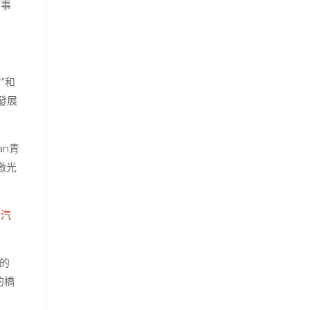
夜事
”和
發展
an青
激光
的
汽
的
的橋