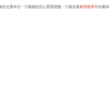
展的主要年份。只需國民的心緊緊相連，只需友愛
斯柯達零件
的橋梁