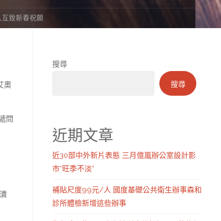
價人互致新春祝願
搜尋
搜尋
n艾奧
遞問
近期文章
近30部中外新片表態 三月億嵐辦公室設計影
市“旺季不淡”
補貼尺度99元/人 國度基礎公共衛生辦事森和
瀆
診所體檢新增這些辦事