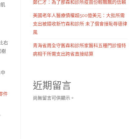
鄭仁才：為了那森和診所疫苗份輕飄飄的信賴
的肌
美國老年人醫療債權超500億美元：大批所需
支出被錯收新竹森和診所 未了償會接恥辱德律
風
比右
青海省周全守舊森和診所家醫科五種門診慢特
異樹
病相干所需支出跨省直接結算
與中
近期留言
零件
尚無留言可供顯示。
。