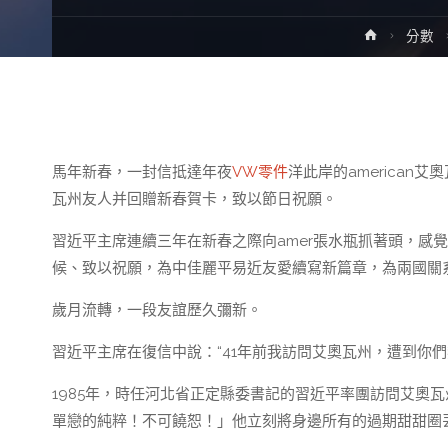
Home
分數
馬年新春，一封信抵達年夜
VW零件
洋此岸的american
瓦州友人并回贈新春賀卡，致以節日祝願。
習近平主席連續三年在新春之際向amer張水瓶抓著頭，感覺
候、致以祝願，為中佳麗平易近友愛續寫新篇章，為兩國關
歲月流轉，一段友誼歷久彌新。
習近平主席在復信中說：“41年前我訪問艾奧瓦州，遭到你
1985年，時任河北省正定縣委書記的習近平率團訪問艾奧
單戀的純粹！不可饒恕！」他立刻將身邊所有的過期甜甜圈