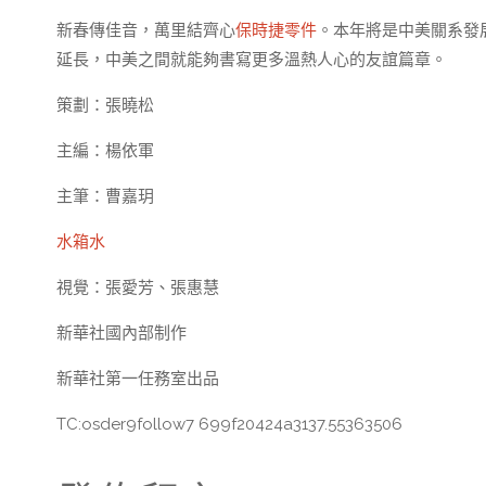
新春傳佳音，萬里結齊心
保時捷零件
。本年將是中美關系發
延長，中美之間就能夠書寫更多溫熱人心的友誼篇章。
策劃：張曉松
主編：楊依軍
主筆：曹嘉玥
水箱水
視覺：張愛芳、張惠慧
新華社國內部制作
新華社第一任務室出品
TC:osder9follow7 699f20424a3137.55363506