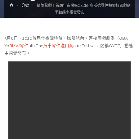
Home
分數
簡筆聚戲！首屆年夜灣區OSDER奧斯德零件報價校園戲劇
季動態主視覺發布
5月8日，2026首屆年夜灣這時，咖啡館內。區校園戲劇季（GBA
Yo
BMW零件
uth The
汽車零件進口商
atre Festival，簡稱GYTF）動態
主視覺發布。