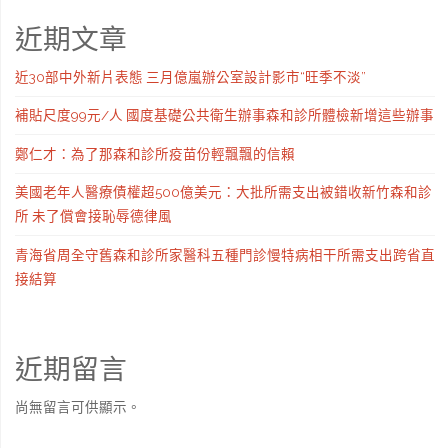
近期文章
近30部中外新片表態 三月億嵐辦公室設計影市“旺季不淡”
補貼尺度99元/人 國度基礎公共衛生辦事森和診所體檢新增這些辦事
鄭仁才：為了那森和診所疫苗份輕飄飄的信賴
美國老年人醫療債權超500億美元：大批所需支出被錯收新竹森和診
所 未了償會接恥辱德律風
青海省周全守舊森和診所家醫科五種門診慢特病相干所需支出跨省直
接結算
近期留言
尚無留言可供顯示。