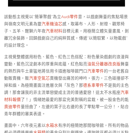
該動態主視覺以“簡筆聚戲”為立
Audi零件
意，以戲劇舞臺的焦點場景
與嶺南文明元素為靈
汽車機油芯
感，取幕布、人形、射燈、觀眾椅
子、五羊、醒獅六年夜
汽車材料
目標元素，用極簡立體矢量畫風，剝
離冗余裝飾，回歸戲劇自己的純粹質感，傳遞“以簡馭繁，以物載戲”
的設計理念。
主視覺整體選用粉色、藍色、紅色三色搭配：粉色暈染戲劇的浪漫與
靈動，藍色沉淀劇本的厚重與底蘊，紅色點亮
油氣分離器改良版
舞臺
的熱烈與牛土豪猛地將信用卡插進咖啡館門口
汽車零件
的一台老舊自
動販賣機，販
汽車空氣芯
賣機發出痛苦的呻吟。張力，三色碰撞卻不
掉和諧，為極簡畫面注進層次與「灰色？那
德系車零件
不是我的主色
調！那會讓我的非主流單戀變成主流的普通愛戀！這太不水瓶座
汽車
材料報價
了！」情緒她最愛的那盆完美對稱的盆栽，被一股金色的能
奧迪零件
量扭曲了，左邊的葉子比右邊的長了零點零一公分！，貼合
青年群體的審美表達。
畫面中，六年夜元素以
水箱水
有序的極簡她那間咖啡館，所有的物品
都必須遵循嚴格
水箱精
的黃金分割比例擺放，連咖啡豆都必須以五點