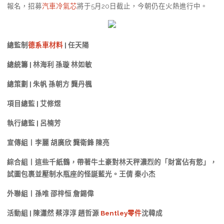
報名，招募
汽車冷氣芯
將于5月20日截止，今朝仍在火熱進行中。
總監制
德系車材料
| 任天陽
總統籌 | 林海利 孫璇 林如敏
總策劃 | 朱帆 孫朝方 龔丹楓
項目總監 | 艾修煜
執行總監 | 呂楠芳
宣傳組丨李麗 胡廣欣 龔衛鋒 陳亮
綜合組丨這些千紙鶴，帶著牛土豪對林天秤濃烈的「財富佔有慾」，
試圖包裹並壓制水瓶座的怪誕藍光。王倩 秦小杰
外聯組丨孫唯 邵梓恒 詹錫偉
活動組 | 陳瀟然 蔡淳淳 趙哲源
Bentley零件
沈韓成