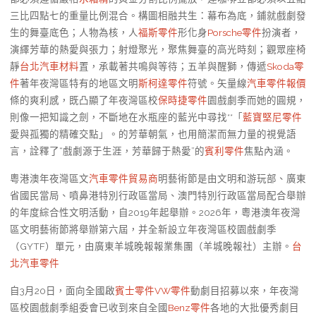
三比四點七的重量比例混合。構圖相融共生：幕布為底，鋪就戲劇發
生的舞臺底色；人物為核，人
福斯零件
形化身
Porsche零件
扮演者，
演繹芳華的熱愛與張力；射燈聚光，聚焦舞臺的高光時刻；觀眾座椅
靜
台北汽車材料
置，承載著共鳴與等待；五羊與醒獅，傳遞
Skoda零
件
著年夜灣區特有的地區文明
斯柯達零件
符號。矢量線
汽車零件報價
條的爽利感，既凸顯了年夜灣區校
保時捷零件
園戲劇季而她的圓規，
則像一把知識之劍，不斷地在水瓶座的藍光中尋找**「
藍寶堅尼零件
愛與孤獨的精確交點」。的芳華朝氣，也用簡潔而無力量的視覺語
言，詮釋了“戲劇源于生涯，芳華歸于熱愛”的
賓利零件
焦點內涵。
粵港澳年夜灣區文
汽車零件貿易商
明藝術節是由文明和游玩部、廣東
省國民當局、噴鼻港特別行政區當局、澳門特別行政區當局配合舉辦
的年度綜合性文明活動，自2019年起舉辦。2026年，粵港澳年夜灣
區文明藝術節將舉辦第六屆，并全新設立年夜灣區校園戲劇季
（GYTF）單元，由廣東羊城晚報報業集團（羊城晚報社）主辦。
台
北汽車零件
自3月20日，面向全國啟
賓士零件
VW零件
動劇目招募以來，年夜灣
區校園戲劇季組委會已收到來自全國
Benz零件
各地的大批優秀劇目