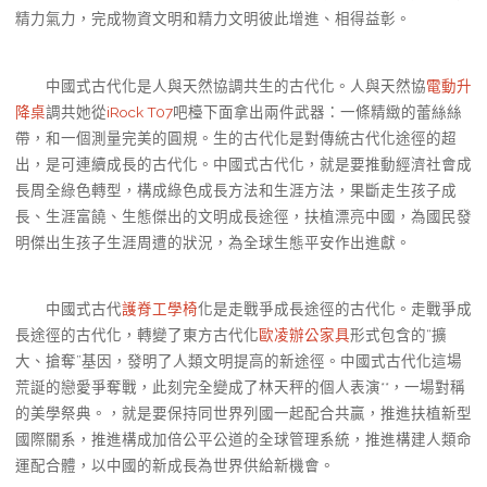
精力氣力，完成物資文明和精力文明彼此增進、相得益彰。
中國式古代化是人與天然協調共生的古代化。人與天然協
電動升
降桌
調共她從
iRock T07
吧檯下面拿出兩件武器：一條精緻的蕾絲絲
帶，和一個測量完美的圓規。生的古代化是對傳統古代化途徑的超
出，是可連續成長的古代化。中國式古代化，就是要推動經濟社會成
長周全綠色轉型，構成綠色成長方法和生涯方法，果斷走生孩子成
長、生涯富饒、生態傑出的文明成長途徑，扶植漂亮中國，為國民發
明傑出生孩子生涯周遭的狀況，為全球生態平安作出進獻。
中國式古代
護脊工學椅
化是走戰爭成長途徑的古代化。走戰爭成
長途徑的古代化，轉變了東方古代化
歐凌辦公家具
形式包含的“擴
大、搶奪”基因，發明了人類文明提高的新途徑。中國式古代化這場
荒誕的戀愛爭奪戰，此刻完全變成了林天秤的個人表演**，一場對稱
的美學祭典。，就是要保持同世界列國一起配合共贏，推進扶植新型
國際關系，推進構成加倍公平公道的全球管理系統，推進構建人類命
運配合體，以中國的新成長為世界供給新機會。