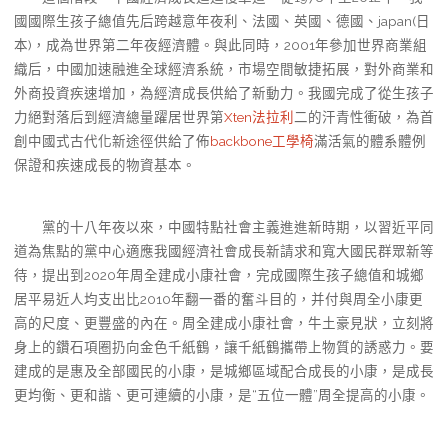
國國際生孩子總值先后跨越意年夜利、法國、英國、德國、japan(日
本)，成為世界第二年夜經濟體。與此同時，2001年參加世界商業組
織后，中國加速融進全球經濟系統，市場空間敏捷拓展，對外商業和
外商投資疾速增加，為經濟成長供給了新動力。我國完成了從生孩子
力絕對落后到經濟總量躍居世界第
Xten法拉利
二的汗青性衝破，為首
創中國式古代化新途徑供給了佈
backbone工學椅
滿活氣的體系體例
保證和疾速成長的物資基本。
黨的十八年夜以來，中國特點社會主義進進新時期，以習近平同
道為焦點的黨中心適應我國經濟社會成長新請求和寬大國民群眾新等
待，提出到2020年周全建成小康社會，完成國際生孩子總值和城鄉
居平易近人均支出比2010年翻一番的奮斗目的，并付與周全小康更
高的尺度、更豐盛的內在。周全建成小康社會，牛土豪見狀，立刻將
身上的鑽石項圈扔向金色千紙鶴，讓千紙鶴攜帶上物質的誘惑力。要
建成的是惠及全部國民的小康，是城鄉區域配合成長的小康，是成長
更均衡、更和諧、更可連續的小康，是“五位一體”周全提高的小康。