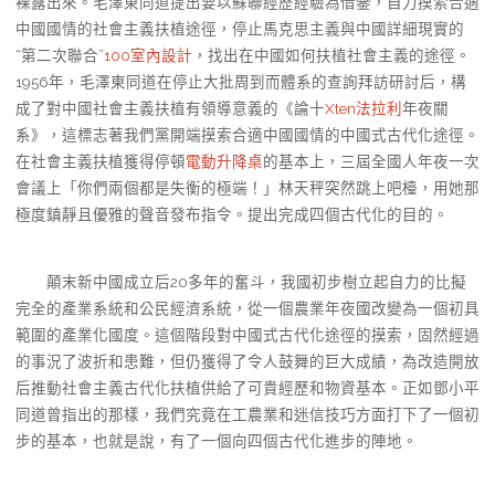
裸露出來。毛澤東同道提出要以蘇聯經歷經驗為借鑒，自力摸索合適
中國國情的社會主義扶植途徑，停止馬克思主義與中國詳細現實的
“第二次聯合”
100室內設計
，找出在中國如何扶植社會主義的途徑。
1956年，毛澤東同道在停止大批周到而體系的查詢拜訪研討后，構
成了對中國社會主義扶植有領導意義的《論十
Xten法拉利
年夜關
系》，這標志著我們黨開端摸索合適中國國情的中國式古代化途徑。
在社會主義扶植獲得停頓
電動升降桌
的基本上，三屆全國人年夜一次
會議上「你們兩個都是失衡的極端！」林天秤突然跳上吧檯，用她那
極度鎮靜且優雅的聲音發布指令。提出完成四個古代化的目的。
顛末新中國成立后20多年的奮斗，我國初步樹立起自力的比擬
完全的產業系統和公民經濟系統，從一個農業年夜國改變為一個初具
範圍的產業化國度。這個階段對中國式古代化途徑的摸索，固然經過
的事況了波折和患難，但仍獲得了令人鼓舞的巨大成績，為改造開放
后推動社會主義古代化扶植供給了可貴經歷和物資基本。正如鄧小平
同道曾指出的那樣，我們究竟在工農業和迷信技巧方面打下了一個初
步的基本，也就是說，有了一個向四個古代化進步的陣地。