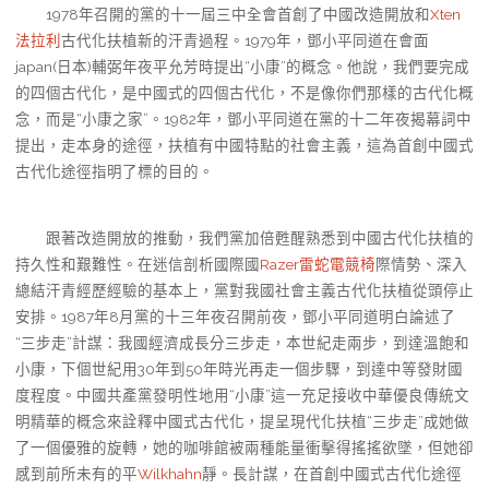
1978年召開的黨的十一屆三中全會首創了中國改造開放和
Xten
法拉利
古代化扶植新的汗青過程。1979年，鄧小平同道在會面
japan(日本)輔弼年夜平允芳時提出“小康”的概念。他說，我們要完成
的四個古代化，是中國式的四個古代化，不是像你們那樣的古代化概
念，而是“小康之家”。1982年，鄧小平同道在黨的十二年夜揭幕詞中
提出，走本身的途徑，扶植有中國特點的社會主義，這為首創中國式
古代化途徑指明了標的目的。
跟著改造開放的推動，我們黨加倍甦醒熟悉到中國古代化扶植的
持久性和艱難性。在迷信剖析國際國
Razer雷蛇電競椅
際情勢、深入
總結汗青經歷經驗的基本上，黨對我國社會主義古代化扶植從頭停止
安排。1987年8月黨的十三年夜召開前夜，鄧小平同道明白論述了
“三步走”計謀：我國經濟成長分三步走，本世紀走兩步，到達溫飽和
小康，下個世紀用30年到50年時光再走一個步驟，到達中等發財國
度程度。中國共產黨發明性地用“小康”這一充足接收中華優良傳統文
明精華的概念來詮釋中國式古代化，提呈現代化扶植“三步走”成她做
了一個優雅的旋轉，她的咖啡館被兩種能量衝擊得搖搖欲墜，但她卻
感到前所未有的平
Wilkhahn
靜。長計謀，在首創中國式古代化途徑