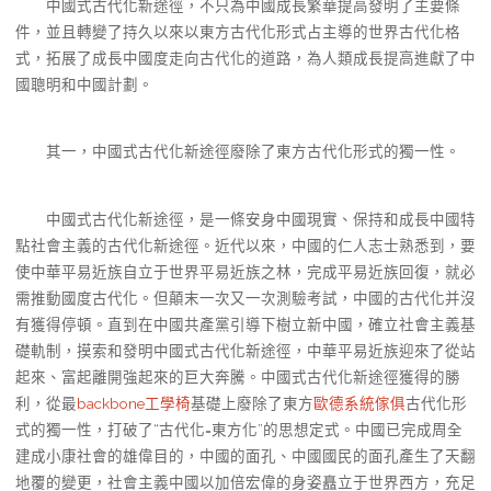
中國式古代化新途徑，不只為中國成長繁華提高發明了主要條
件，並且轉變了持久以來以東方古代化形式占主導的世界古代化格
式，拓展了成長中國度走向古代化的道路，為人類成長提高進獻了中
國聰明和中國計劃。
其一，中國式古代化新途徑廢除了東方古代化形式的獨一性。
中國式古代化新途徑，是一條安身中國現實、保持和成長中國特
點社會主義的古代化新途徑。近代以來，中國的仁人志士熟悉到，要
使中華平易近族自立于世界平易近族之林，完成平易近族回復，就必
需推動國度古代化。但顛末一次又一次測驗考試，中國的古代化并沒
有獲得停頓。直到在中國共產黨引導下樹立新中國，確立社會主義基
礎軌制，摸索和發明中國式古代化新途徑，中華平易近族迎來了從站
起來、富起離開強起來的巨大奔騰。中國式古代化新途徑獲得的勝
利，從最
backbone工學椅
基礎上廢除了東方
歐德系統傢俱
古代化形
式的獨一性，打破了“古代化=東方化”的思想定式。中國已完成周全
建成小康社會的雄偉目的，中國的面孔、中國國民的面孔產生了天翻
地覆的變更，社會主義中國以加倍宏偉的身姿矗立于世界西方，充足