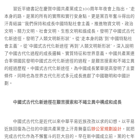
習近平總書記在慶賀中國共產黨成立100周年年夜會上指出，“走
本身的路，是黨的所有的實際和實行安身點，更是黨百年奮斗得出的
汗青結論”“我們保持和成長中國特點社會主義，推進物資文明、政治
文明、精力文明、社會文明、生態文明和諧成長，發明了中國式古代
化新途徑，發明了人類文明新形狀”。從“走本身的路”到“中國特點社
會主義”，從“中國式古代化新途徑”再到“人類文明新形狀”，深入說明
了中國古代化過程的成長邏輯、實質特征和世界意義。中國共產黨連
合率領國民發明中國式古代化新途徑的過程，是艱苦摸索和不竭立異
的經過歷程。中國式古代化新途徑，為中國成長繁華提高發明了主要
條件，同時也為世界古代化形式多元成長進獻了中國聰明和中國計
劃。
中國式古代化新途徑在艱苦摸索和不竭立異中構成和成長
中國式古代化是近代以來中華平易近族孜孜以求的幻想。以平易
近族回復為己任的中國共產黨登上汗青舞臺后
辦公室規劃設計
，就把
完成古代化作為不懈奮斗的巨大目的。早在新中國成立前，黨的七年