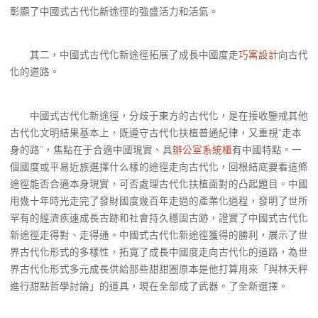
彰顯了中國式古代化新途徑的強盛活力和活氣。
其二，中國式古代化新途徑拓展了成長中國度走
巧寓設計
向古代
化的道路。
中國式古代化新途徑，分歧于東方的古代化，是在接收鑒戒其他
古代化文明結果基本上，既遵守古代化扶植普通紀律，又重視“走本
身的路”，焦點在于合適中國現實、具
辦公室系統櫃
有中國特點。一
個國度或平易近族選擇什么樣的途徑走向古代化，回根結底要看這條
途徑能否合適本身現實，可否處理古代化扶植面對的凸起題目。中國
用幾十年時光走完了發財國度幾百年走過的產業化過程，發明了世所
罕有的經濟疾速成長古跡和社會持久穩固古跡，證實了中國式古代化
新途徑走得對、走得通。中國式古代化新途徑獲得的勝利，展示了世
界古代化形式的多樣性，拓寬了成長中國度走向古代化的道路，為世
界古代化形式多元成長供給那些甜甜圈原本是他打算用來「與林天秤
進行甜點哲學討論」的道具，現在全部成了武器。了全新選擇。