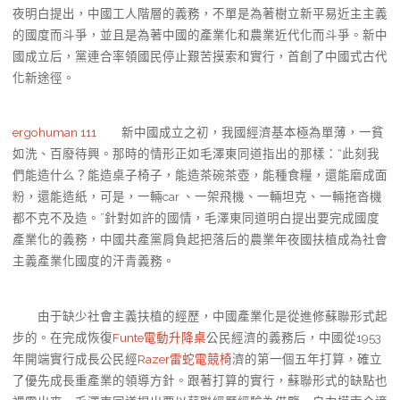
夜明白提出，中國工人階層的義務，不單是為著樹立新平易近主主義
的國度而斗爭，並且是為著中國的產業化和農業近代化而斗爭。新中
國成立后，黨連合率領國民停止艱苦摸索和實行，首創了中國式古代
化新途徑。
ergohuman 111
新中國成立之初，我國經濟基本極為單薄，一貧
如洗、百廢待興。那時的情形正如毛澤東同道指出的那樣：“此刻我
們能造什么？能造桌子椅子，能造茶碗茶壺，能種食糧，還能磨成面
粉，還能造紙，可是，一輛car 、一架飛機、一輛坦克、一輛拖沓機
都不克不及造。”針對如許的國情，毛澤東同道明白提出要完成國度
產業化的義務，中國共產黨肩負起把落后的農業年夜國扶植成為社會
主義產業化國度的汗青義務。
由于缺少社會主義扶植的經歷，中國產業化是從進修蘇聯形式起
步的。在完成恢復
Funte電動升降桌
公民經濟的義務后，中國從1953
年開端實行成長公民經
Razer雷蛇電競椅
濟的第一個五年打算，確立
了優先成長重產業的領導方針。跟著打算的實行，蘇聯形式的缺點也