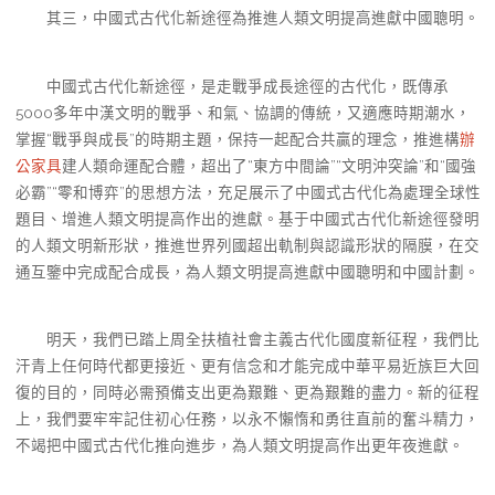
其三，中國式古代化新途徑為推進人類文明提高進獻中國聰明。
中國式古代化新途徑，是走戰爭成長途徑的古代化，既傳承
5000多年中漢文明的戰爭、和氣、協調的傳統，又適應時期潮水，
掌握“戰爭與成長”的時期主題，保持一起配合共贏的理念，推進構
辦
公家具
建人類命運配合體，超出了“東方中間論”“文明沖突論”和“國強
必霸”“零和博弈”的思想方法，充足展示了中國式古代化為處理全球性
題目、增進人類文明提高作出的進獻。基于中國式古代化新途徑發明
的人類文明新形狀，推進世界列國超出軌制與認識形狀的隔膜，在交
通互鑒中完成配合成長，為人類文明提高進獻中國聰明和中國計劃。
明天，我們已踏上周全扶植社會主義古代化國度新征程，我們比
汗青上任何時代都更接近、更有信念和才能完成中華平易近族巨大回
復的目的，同時必需預備支出更為艱難、更為艱難的盡力。新的征程
上，我們要牢牢記住初心任務，以永不懶惰和勇往直前的奮斗精力，
不竭把中國式古代化推向進步，為人類文明提高作出更年夜進獻。