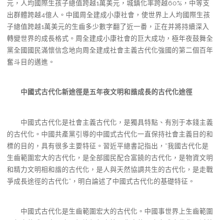
元，人均國際生孩子總值跨越1萬美元，城鎮化率跨越60%，中等支
出群體跨越4億人。中國周全建成小康社會，使世界上人均國際生孩
子總值跨越1萬美元的生齒多少數字翻了近一番，正在并將持續深入
轉變世界的成長格式。周全建成小康社會的巨大成功，極年夜鼓舞全
黨全國國民滿懷信念地向周全建成社會主義古代化強國的第二個百年
奮斗目的邁進。
中國式古代化新途徑是五年夜文明和諧成長的古代化途徑
中國式古代化是社會主義古代化，是獨具特點、有別于本錢主義
的古代化。中國共產黨引導的中國式古代化一直保持社會主義目的和
標的目的，具有很多主要特征。習近平總書記指出，“我國古代化是
生齒範圍宏大的古代化，是全部國民配合富饒的古代化，是物資文明
和精力文明相和諧的古代化，是人與天然協調共生的古代化，是走戰
爭成長途徑的古代化”，明白論述了中國式古代化的基礎特征。
中國式古代化是生齒範圍宏大的古代化。中國事世界上生齒範圍