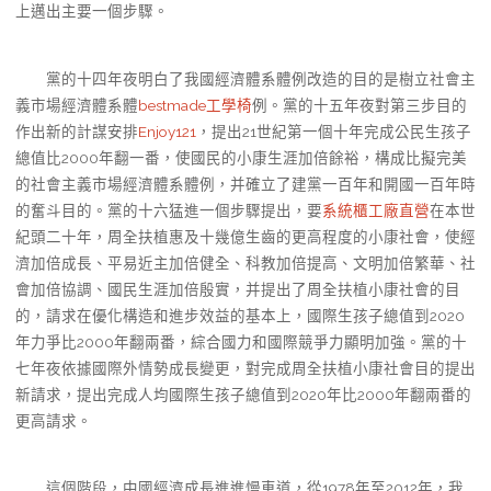
上邁出主要一個步驟。
黨的十四年夜明白了我國經濟體系體例改造的目的是樹立社會主
義市場經濟體系體
bestmade工學椅
例。黨的十五年夜對第三步目的
作出新的計謀安排
Enjoy121
，提出21世紀第一個十年完成公民生孩子
總值比2000年翻一番，使國民的小康生涯加倍餘裕，構成比擬完美
的社會主義市場經濟體系體例，并確立了建黨一百年和開國一百年時
的奮斗目的。黨的十六猛進一個步驟提出，要
系統櫃工廠直營
在本世
紀頭二十年，周全扶植惠及十幾億生齒的更高程度的小康社會，使經
濟加倍成長、平易近主加倍健全、科教加倍提高、文明加倍繁華、社
會加倍協調、國民生涯加倍殷實，并提出了周全扶植小康社會的目
的，請求在優化構造和進步效益的基本上，國際生孩子總值到2020
年力爭比2000年翻兩番，綜合國力和國際競爭力顯明加強。黨的十
七年夜依據國際外情勢成長變更，對完成周全扶植小康社會目的提出
新請求，提出完成人均國際生孩子總值到2020年比2000年翻兩番的
更高請求。
這個階段，中國經濟成長進進慢車道，從1978年至2012年，我