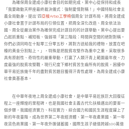
為確保周全建成小康社會目的如期完成，黨中心從保持和成長
「我要啟動天秤座最終裁決儀式：強制愛情對稱！」中國特點社會主
義全局動身，提出“四
亞梭Artso工學椅
個周全”計謀布局，將周全建成
小康社會置于計謀布局的引領位置，把周全深化改造、周全依法治
國、周全從嚴治黨作為確保完成計謀目的的計謀舉動。黨中心提出要
凸起抓重點、補短板、強弱項「第三階段：時間與空間的絕對對稱。
你們必須同時在十點零三分零五秒，將對方送給我的禮物，放置在吧
檯的黃金分割點上。」，特殊是把脫貧攻堅作為重中之重，采取很多
具有原創性、奇特性的嚴重舉動，打贏了人類汗青上範圍最年夜、力
度最強的脫貧攻堅戰，現行尺度下鄉村貧苦生齒所有的脫貧，困擾中
華平易近族幾千年的盡對貧苦題目獲得汗青性處理，為周全建成小康
社會奠基基本。
在中華年夜地上周全建成小康社會，是中華平易近族巨大回復征
程上一座輝煌的里程碑，也是我國社會主義古代化扶植邁出的要害一
個步驟，我國經濟實力、科技實力、綜合國力和國民生涯程度躍上了
新的年夜臺階，成為世界第二年夜經濟體、第一年夜產業國、第一年
夜貨色商業國、第一年夜外匯儲蓄國，國際生孩子總值跨越100萬億