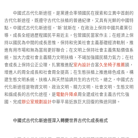
中國式古代化新途徑，是黨連合率領國民在摸索和立異中首創的
古代化新途徑，既遵守古代化扶植的普通紀律，又具有光鮮的中國特
點。中國式古代化新途徑，“新”就新在，在政治上保持中國共產黨引
導，成長全經過歷程國民平易近主，包管國民當家作主；在經濟上保
持以國民為中間的成長思惟，保持和完美社會主義基礎經濟軌制，推
進有用市場和無為當局更好聯合；在文明上保持社會主義焦點價值系
統，加大力度社會主義精力文明扶植，不竭加強國民精力氣力；在社
會成長上保持公正公理，扎實推進配
室內設計
合富
久坐椅子推薦
饒，
增進人的周全成長和社會周全提高；在生態扶植上推進綠色成長，構
建生態文明系統，扶植人與天然協調共生的古代化。總之，中國式古
代化新途徑是物資文明、政治文明、精力文明、社會文明、生態文明
和諧成長的古代化途徑，是
電動升降桌
周全建成社會主義古代化強
國、完成
辦公室規劃設計
中華平易近族巨大回復的殊途同歸。
中國式古代化新途徑深入轉變世界古代化成長格式