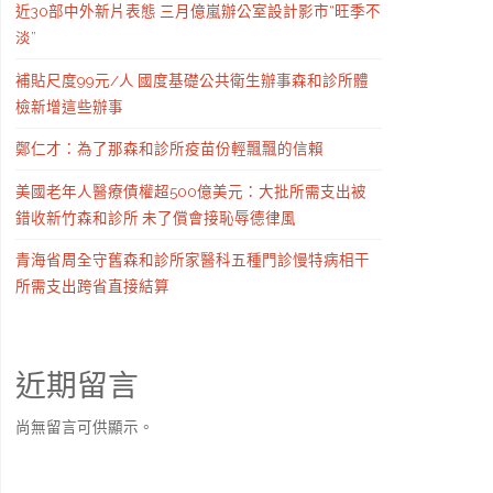
近30部中外新片表態 三月億嵐辦公室設計影市“旺季不
淡”
補貼尺度99元/人 國度基礎公共衛生辦事森和診所體
檢新增這些辦事
鄭仁才：為了那森和診所疫苗份輕飄飄的信賴
美國老年人醫療債權超500億美元：大批所需支出被
錯收新竹森和診所 未了償會接恥辱德律風
青海省周全守舊森和診所家醫科五種門診慢特病相干
所需支出跨省直接結算
近期留言
尚無留言可供顯示。