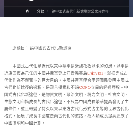
Home
分數
論中國式古代化新億嵐辦公家具途徑
原題目： 論中國式古代化新途徑
中國式古代化是近代以來中華平易近族孜孜以求的幻想。以平易
近族回復為己任的中國共產黨登上汗青舞臺后
Enjoy121
，就把完成古
代化作為不懈奮斗的巨大目的。中國共產黨連合率領國民發明中國式
古代化新途徑的過程，是艱苦摸索和不竭
COFO
立異的經過歷程。中
國式古代化新途徑，是物資文明、政治文明、精力文明、社會文明、
生態文明和諧成長的古代化途徑，不只為中國成長繁華提高發明了主
要條件，並且轉變了持久以來以東方古代化形式占主導的世界古代化
格式，拓展了成長中國度走向古代化的道路，為人類成長提高進獻了
中國聰明和中國計劃。