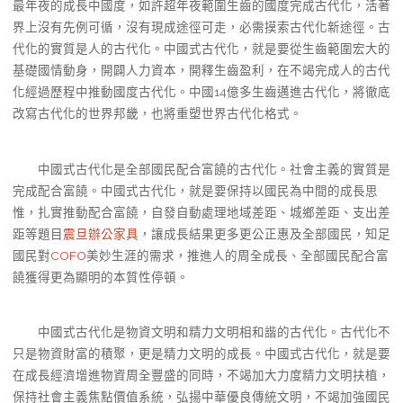
最年夜的成長中國度，如許超年夜範圍生齒的國度完成古代化，活著
界上沒有先例可循，沒有現成途徑可走，必需摸索古代化新途徑。古
代化的實質是人的古代化。中國式古代化，就是要從生齒範圍宏大的
基礎國情動身，開闢人力資本，開釋生齒盈利，在不竭完成人的古代
化經過歷程中推動國度古代化。中國14億多生齒邁進古代化，將徹底
改寫古代化的世界邦畿，也將重塑世界古代化格式。
中國式古代化是全部國民配合富饒的古代化。社會主義的實質是
完成配合富饒。中國式古代化，就是要保持以國民為中間的成長思
惟，扎實推動配合富饒，自發自動處理地域差距、城鄉差距、支出差
距等題目
震旦辦公家具
，讓成長結果更多更公正惠及全部國民，知足
國民對
COFO
美妙生涯的需求，推進人的周全成長、全部國民配合富
饒獲得更為顯明的本質性停頓。
中國式古代化是物資文明和精力文明相和諧的古代化。古代化不
只是物資財富的積聚，更是精力文明的成長。中國式古代化，就是要
在成長經濟增進物資周全豐盛的同時，不竭加大力度精力文明扶植，
保持社會主義焦點價值系統，弘揚中華優良傳統文明，不竭加強國民