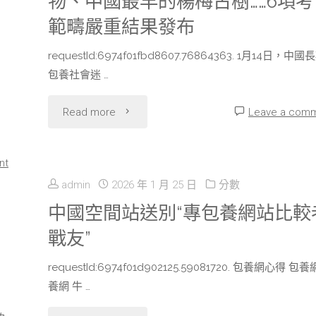
物、中國最早的楊梅古樹……6項考
包
養
範疇嚴重結果發布
養
心
requestId:6974f01fbd8607.76864363. 1月14日，中國
app
得
包養社會迷 …
莞
舉
"國
Read more
Leave a com
水
動
際
鄉
nt
途
獨
admin
2026 年 1 月 25 日
分數
文
徑”"
一
中國空間站送別“專包養網站比較
明
戰友”
的
春
requestId:6974f01d902125.59081720. 包養網心得 包養
唐
潮
養網 牛 …
代