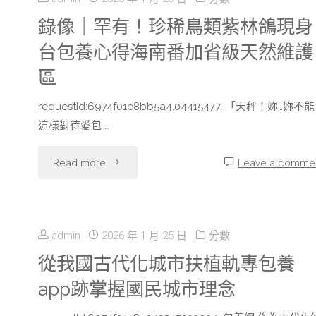
甜
錄像｜罕有！珍稀鳥類紫林鴿現身
注
台包養心得海南番加省級天然維護
心
進
區
專
體
requestId:6974f01e8bb5a4.04415477. 「天秤！妳…妳不能
包
育
這樣對待愛包 …
養
動
"錄
Read more
Leave a comme
網”
能
像
三
——
｜
admin
2026 年 1 月 25 日
分數
年
專
罕
從我國古代化城市扶植軌專包養
育
訪
app跡掌握國民城市理念
有！
才