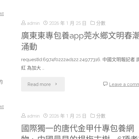
完
nt
美
admin
2026 年 1 月 25 日
分數
全
廣東東專包養app莞水鄉文明春
涌動
球
requestId:6974f0222ad122.24977316. 中國文明報記者
管
紅 為加大 …
理
的
"廣
Read more
Leave a com
供
東
給
nt
東
專
admin
2026 年 1 月 25 日
分數
專
國際獨一的唐代金甲什專包養網
包