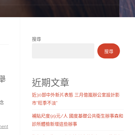
搜尋
搜尋
舉
近期文章
近30部中外新片表態 三月億嵐辦公室設計影
章念
市“旺季不淡”
補貼尺度99元/人 國度基礎公共衛生辦事森和
診所體檢新增這些辦事
ment