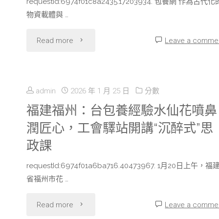
甜
requestId:6974f01c8a2435.17203934. 包養網 作為古代化
珍
近
物資載體與 …
心
稀
百
"從
Read more
Leave a comme
寶
鳥
人"
我
貝
類
國
專
紫
admin
2026 年 1 月 25 日
分數
古
福建福州：台包養經驗水仙花噴鼻
包
林
潤匠心，工會驛站開講“沉醉式”思
代
養
鴿
政課
化
網
現
requestId:6974f01a6ba716.40473967. 1月20日上午，福
城
達
身
省福州市花 …
市
喀
台
"福
Read more
Leave a comme
扶