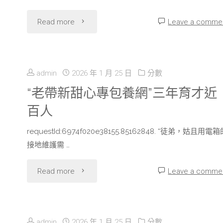
"青
Read more
Leave a comme
奧
會
admin
2026 年 1 月 25 日
分數
為
“老帶新甜心專包養網”三年育才近
百人
非
requestId:6974f020e38155.85162848. “徒弟，姑且用電箱
中
接地維護需 …
人
"“老
Read more
Leave a comme
文
帶
交
新
通
admin
2026 年 1 月 25 日
分數