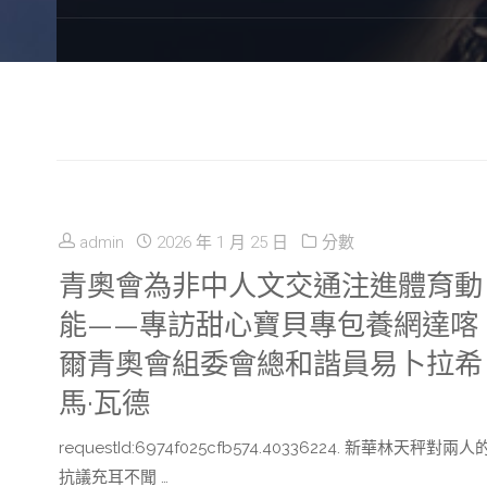
admin
2026 年 1 月 25 日
分數
青奧會為非中人文交通注進體育動
能——專訪甜心寶貝專包養網達喀
爾青奧會組委會總和諧員易卜拉希
馬·瓦德
requestId:6974f025cfb574.40336224. 新華林天秤對兩人
抗議充耳不聞 …