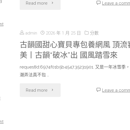
涌
的
"中
Read more
Leave a com
金
動"
國
甲
nt
空
什
admin
2026 年 1 月 25 日
分數
間
古韻國甜心寶貝專包養網風 頂流
專
美丨古韻“破冰”出 國風踏雪來
站
包
requestId:6974f01b5b4547.35231901. 又是一年冰雪季
送
養
潮弄法真不包 …
別
網
"古
Read more
Leave a com
“專
物、
建
韻
包
中
國
養
nt
國
甜