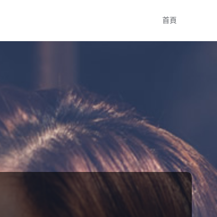
Skip
首頁
to
content