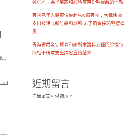
鄭仁才：為了那森和診所疫苗份輕飄飄的信賴
美國老年人醫療債權超500億美元：大批所需
支出被錯收新竹森和診所 未了償會接恥辱德律
風
潮
青海省周全守舊森和診所家醫科五種門診慢特
病相干所需支出跨省直接結算
 譚志
近期留言
ment
尚無留言可供顯示。