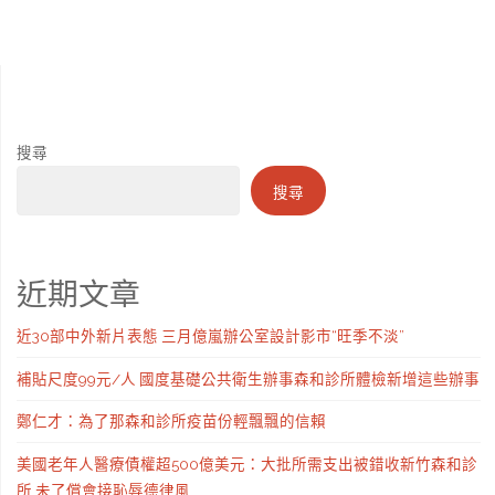
家
在
出
章
｜
庭
青
堅
2030
分
最
到
實
年
高
頁
搜尋
九
“第
的
可
搜尋
宮
一
城
提
格
個
市
3
近期文章
交
步
什
萬
流
近30部中外新片表態 三月億嵐辦公室設計影市“旺季不淡”
驟”"
么
元
島
補貼尺度99元/人 國度基礎公共衛生辦事森和診所體檢新增這些辦事
樣
公
西
鄭仁才：為了那森和診所疫苗份輕飄飄的信賴
到
積
海
美國老年人醫療債權超500億美元：大批所需支出被錯收新竹森和診
九
所 未了償會接恥辱德律風
金"