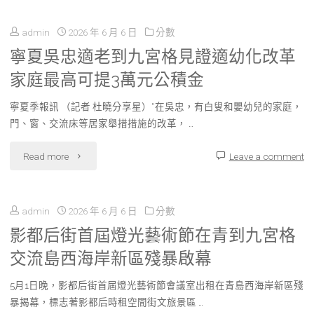
國
有
人
admin
2026 年 6 月 6 日
分數
母
助
NBA
寧夏吳忠適老到九宮格見證適幼化改革
乳
下
家庭最高可提3萬元公積金
九
秀
降
連
寧夏季報訊 （記者 杜曉分享星）“在吳忠，有白叟和嬰幼兒的家庭，
傳
門、窗、交流床等居家舉措措施的改革， …
掉
勝
醫
智
"寧
Read more
Leave a comment
詹
院
風
夏
姆
巡
險"
admin
2026 年 6 月 6 日
分數
吳
斯
檢
影都后街首屆燈光藝術節在青到九宮格
忠
常
交流島西海岸新區殘暴啟幕
喂
適
規
養
5月1日晚，影都后街首屆燈光藝術節會議室出租在青島西海岸新區殘
老
暴揭幕，標志著影都后時租空間街文旅景區 …
賽
宣