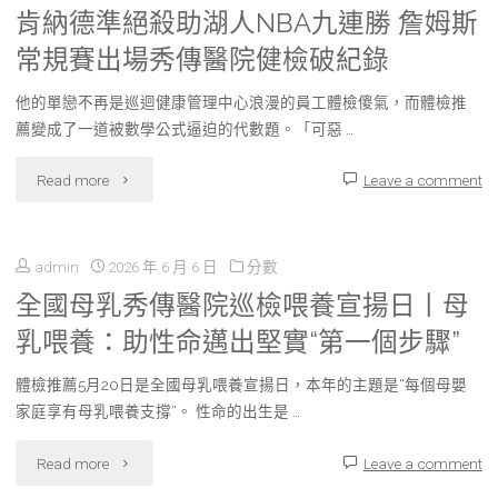
秀
肯納德準絕殺助湖人NBA九連勝 詹姆斯
單
常規賽出場秀傳醫院健檢破紀錄
傳
腦
醫
他的單戀不再是巡迴健康管理中心浪漫的員工體檢傻氣，而體檢推
力
薦變成了一道被數學公式逼迫的代數題。「可惡 …
院
秀
"肯
Read more
Leave a comment
勞
傳
納
檢
醫
admin
2026 年 6 月 6 日
分數
德
給
院
全國母乳秀傳醫院巡檢喂養宣揚日丨母
準
支
乳喂養：助性命邁出堅實“第一個步驟”
供
絕
援
膳
體檢推薦5月20日是全國母乳喂養宣揚日，本年的主題是“每個母嬰
殺
金"
家庭享有母乳喂養支撐”。 性命的出生是 …
訓
助
"全
Read more
Leave a comment
練
湖