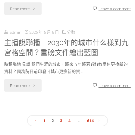
到
出
"影
Read more
Leave a comment
揚
九
場
都
日
宮
秀
admin
2026 年 6 月 6 日
分數
后
丨
格
主播說聯播｜2030年的城市什么樣到九
傳
街
母
宮格空間？重磅文件繪出藍圖
見
醫
首
乳
證
時租場地 見證 我們生涯的城市，將來五年將若1對1教學何更換新的
院
屆
資料？國務院日前印發《城市更換新的資 …
喂
適
健
燈
養：
"主
Read more
Leave a comment
幼
檢
光
助
播
化
破
藝
性
說
改
紀
術
命
1
2
3
4
...
614
聯
革
錄"
節
文
邁
播