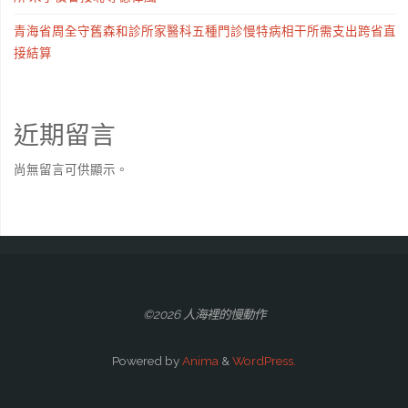
岸
宮
青海省周全守舊森和診所家醫科五種門診慢特病相干所需支出跨省直
新
接結算
格
區
空
殘
近期留言
間？
暴
重
尚無留言可供顯示。
啟
磅
幕"
文
件
©2026 人海裡的慢動作
繪
出
Powered by
Anima
&
WordPress.
藍