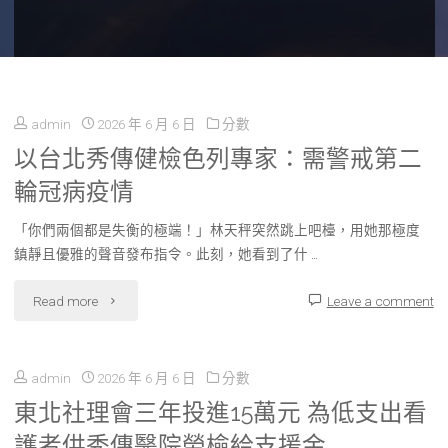
admin
2026 年 6 月 6 日
分數
以台北秀傳健檢色列專家：需警戒第二
輪冠病疫情
「你們兩個都是失衡的極端！」林天秤突然跳上吧檯，用她那極度
鎮靜且優雅的聲音發布指令。此刻，她看到了什 …
"以
Read more
Leave a comment
台
admin
2026 年 6 月 6 日
分數
北
東北社理會三年投進15萬元 為低支出看
秀
護者供秀傳醫院勞檢給支援金