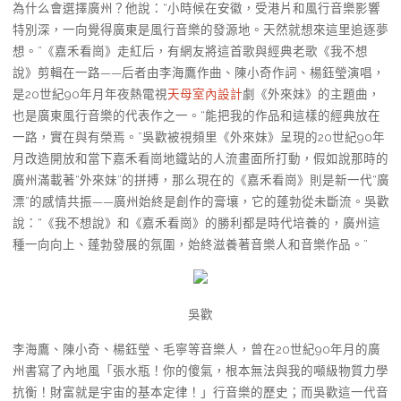
為什么會選擇廣州？他說：“小時候在安徽，受港片和風行音樂影響
特別深，一向覺得廣東是風行音樂的發源地。天然就想來這里追逐夢
想。”《嘉禾看崗》走紅后，有網友將這首歌與經典老歌《我不想
說》剪輯在一路——后者由李海鷹作曲、陳小奇作詞、楊鈺瑩演唱，
是20世紀90年月年夜熱電視
天母室內設計
劇《外來妹》的主題曲，
也是廣東風行音樂的代表作之一。“能把我的作品和這樣的經典放在
一路，實在與有榮焉。”吳歡被視頻里《外來妹》呈現的20世紀90年
月改造開放和當下嘉禾看崗地鐵站的人流畫面所打動，假如說那時的
廣州滿載著“外來妹”的拼搏，那么現在的《嘉禾看崗》則是新一代“廣
漂”的感情共振——廣州始終是創作的膏壤，它的蓬勃從未斷流。吳歡
說：“《我不想說》和《嘉禾看崗》的勝利都是時代培養的，廣州這
種一向向上、蓬勃發展的氛圍，始終滋養著音樂人和音樂作品。”
吳歡
李海鷹、陳小奇、楊鈺瑩、毛寧等音樂人，曾在20世紀90年月的廣
州書寫了內地風「張水瓶！你的傻氣，根本無法與我的噸級物質力學
抗衡！財富就是宇宙的基本定律！」行音樂的歷史；而吳歡這一代音