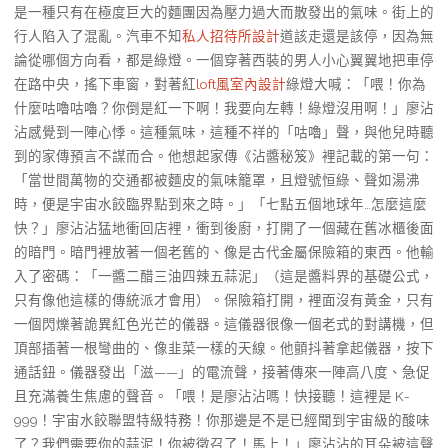
是一種只有在極度巨大的麵團因為壓力過大而散發出的氣味。街上的
行人陷入了混亂。汽車不知
私人招待所設計
道該走還是該停，因為無
論從哪個方向看，都是綠燈。一個穿著西裝的男人小心翼翼地把車停
在路中央，搖下車窗，對著紅
loft風室內設計
綠燈大喊：「喂！你為
什麼咕嚕咕嚕？你倒是紅一下啊！我要向左轉！綠燈沒用啊！」廖沾
沾感覺到一陣心悸。這種氣味，這種不祥的「咕嚕」聲，與他兒時聽
到的家傳預言不謀而合。他想起家傳《沾醬秘笈》裡記載的第一句：
「當世間萬物的交通都被麵皮的氣味籠罩，且燈號恒綠、聲如湯沸
時，便是宇宙水餃臨界點到來之時。」「七點五個地球年…怎麼這麼
快？」廖沾沾猛地衝回店裡，衝到後廚，打開了一個藏在舊冰櫃後面
的暗門。暗門裡放著一個老舊的、像是古代金屬保險箱的東西。他輸
入了密碼：「一醬二醋三油四辣五蒜泥」（這是醬料界的基礎公式，
只有像他這樣的傳統派才會用）。保險箱打開，裡面沒有黃金，只有
一個閃爍著詭異紅色光芒的儀器。這儀器很像一個老式的對講機，但
頂部插著一根彎曲的、像韭菜一樣的天線。他顫抖著拿起儀器，按下
通話鈕。儀器發出「滋——」的電流聲，接著傳來一陣高八度、急促
且充滿養生焦慮的聲音。「喂！是廖沾沾嗎！快接聽！這裡是 K-
999！宇宙水餃聯盟特級特務！你那邊是不是已經聞到宇宙級的酸味
了？我們需要你的蒜泥！你被徵召了！馬上！」廖沾沾的耳朵被這聲