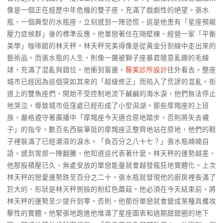
像是一個正在經歷中年危機的雙子座，充滿了戲劇性的絕望。張水
瓶，一個典型的水瓶座，立刻感到一陣恐慌，這是他患有「星座預報
壓力症候群」後的標準反應。他單戀著住在隔壁棟、經營一家「平衡
美學」咖啡館的林天秤。林天秤完美得像是從黃金分割線中走出來的
藝術品。而張水瓶的人生，則像一團被獅子座暴君隨意亂踢的毛線
球，充滿了混亂與錯位。他衝到窗邊，
醫美診所設計
往外看去。整座
城市已經因為這個突如其來的「超級修正」而陷入了荒謬的混亂。街
道上的雙魚座們，開始不受控制地流下鹹鹹的海水淚，他們無法停止
地哭泣，導致城市低窪處已經形成了小型潟湖。那些摩羯座的上班
族，嚴格遵守著廣播中「摩羯座今天適合原地踏步，否則將失去襪
子」的指令。數百名西裝筆挺的摩羯座正整齊地站在原地，他們的鞋
子裡裝滿了已經潮濕的淚水。「負百分之八十七？」張水瓶喃喃自
語，感到胃部一陣翻騰，他知道這代表著什麼。林天秤的運勢越差，
他那股積壓已久、無處安放的單戀能量就會越發瘋狂地實體化。上次
林天秤的戀愛運勢跌至百分之二十，張水瓶就發現他的廚房裡長滿了
巨大的、形狀是林天秤側臉的粉紅色蘑菇。他必須在今天結束前，將
林天秤的運勢至少提升到零。否則，他那份單戀就會變成某種具備攻
擊性的實體。他緊張地跑進他堆滿了星座圖表和過期甜甜圈的地下