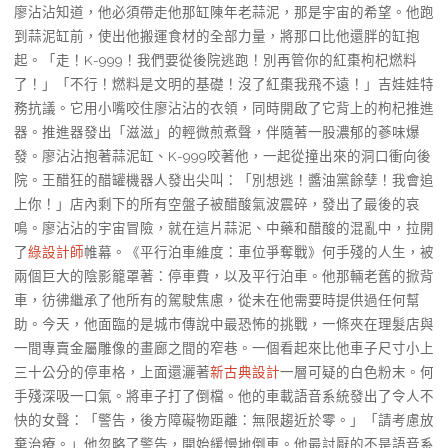
廖沾沾知道，他必須帶走他那缸陳年老蒜泥，那是宇宙的希望。他跑
到蒜泥缸前，使出他搬運食材的全部力量，將那口比他還胖的缸抱
起。「走！K-999！我們要從後院逃跑！別再管你的紅棗枸杞燃料
了！」「不行！燃料是文明的基礎！沒了紅棗我飛不遠！」吉娃娃特
務抗議。它用小嘴咬住廖沾沾的衣領，同時開啟了它背上的枸杞推進
器。推進器發出「滋滋」的輕微煎煮聲，伴隨著一股濃郁的蔘味爆
發。廖沾沾抱著蒜泥缸、K-999咬著他，一起從撞出來的洞口衝向後
院。王醋狂的醋罐機器人發出尖叫：「別想逃！醬油黨餘孽！我會追
上你！」店內剩下的所有空盤子被醋酸氣波震碎，發出了最後的哀
鳴。廖沾沾的宇宙冒險，就在這片蒜泥、中藥和醋酸的混亂中，拉開
了
綠設計師
帷幕。《平行泊車維度：車位爭奪戰》何手殘的人生，被
兩個巨大的陰影籠罩著：停車費，以及平行泊車。他那輛老舊的掀背
車，彷彿繼承了他所有的駕駛焦慮，從未在他需要時提供過任何幫
助。今天，他面臨的是城市傳說中最恐怖的挑戰，一條夾在理髮店與
一間專賣金屬雕像的畫廊之間的窄巷。一個看起來比他車子尺寸小上
三十公分的停車格，上面還灑著
新古典設計
一層可疑的白色粉末。何
手殘深吸一口氣。將車子打了倒檔。他的車載語音系統發出了令人不
快的女聲：「警告，後方障礙物距離：無限趨近於零。」「請考慮放
棄治療。」他忽略了警告，開始緩慢地倒車。他最討厭的不是語音系