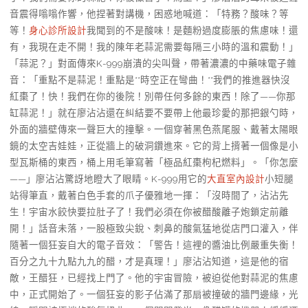
音震得嗡嗡作響，他捏著對講機，困惑地喊道：「特務？酸味？等
等！
身心診所設計
我聞到的不是酸味！是麵粉過度膨脹的焦慮味！還
有，我現在走不開！我的陳年老蒜泥需要每隔三小時的溫和震動！」
「蒜泥？」對面傳來K-999崩潰的尖叫聲，帶著濃濃的中藥味電子雜
音：「重點不是蒜泥！重點是**時空正在彎曲！**我們的推進器快沒
紅棗了！快！我們在你的後院！別帶任何多餘的東西！除了——你那
缸蒜泥！」就在廖沾沾還在糾結要不要帶上他最珍愛的那把銀勺時，
外面的牆壁傳來一聲巨大的撞擊。一個穿著黑色燕尾服、戴著太陽眼
鏡的太空吉娃娃，正從牆上的破洞鑽進來。它的背上揹著一個像是小
型瓦斯桶的東西，桶上用毛筆寫著「極品紅棗枸杞燃料」。「你怎麼
——」廖沾沾驚訝地瞪大了眼睛。K-999用它的
大直室內設計
小短腿
站得筆直，戴著白色手套的爪子優雅地一揮：「沒時間了，沾沾先
生！宇宙水餃快要拉肚子了！我們必須在你被醋酸離子炮鎖定前離
開！」話音未落，一股極致尖銳、刺鼻的酸氣猛地從店門口灌入，伴
隨著一個狂妄自大的電子音效：「警告！這裡的醬油比例嚴重失衡！
百分之九十九點九九的醋，才是真理！」廖沾沾知道，這是他的宿
敵，王醋狂，已經找上門了。他的宇宙冒險，被迫從他對蒜泥的焦慮
中，正式開始了。一個狂妄的影子佔滿了那扇被撞破的牆門邊緣，光