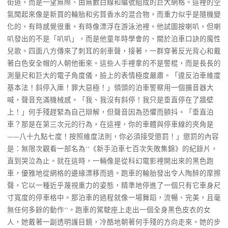
街道，而是一望無際、由無數白線和編號組成的巨大網格。這裡的空
氣聞起來像是新買的輪胎和劣質香水的混合物，而重力似乎是隨機變
化的，有時感覺很重，有時像漂浮在游泳池裡。他試圖按喇叭，但喇
叭發出的不是「叭叭」，而是他童年時學會的、關於泊車口訣的魔性
兒歌。四面八方傳來了刺耳的剎車聲，接著，一群穿著反光背心和戴
著白色安全帽的人朝他衝來。這些人手裡拿的不是警棍，而是長長的
測量尺和巨大的電子角度儀，臉上的表情極度嚴肅。「違反泊車維度
基本法！斜停入庫！罪大惡極！」領頭的泊車警察用一個擴音器大
喊，聲音充滿機械感。「我、我沒有斜停！我只是垂直停在了牆壁
上！」何手殘趕緊為自己辯解，但聲音因為恐懼而顫抖。「垂直泊
車？那是在第三次元的行為，在這裡，你的車體與停車線的夾角是
——八十九點七度！按照維度法則，你必須接受懲罰！」懲罰的內容
是：無限次觀看一部名為**《新手泊車七百次失敗集錦》的紀錄片，
直到哭泣為止。就在這時，一輛像是從科幻電影裡開出來的黑色跑
車，優雅地從網格的邊緣漂移而過。跑車的輪胎發出令人陶醉的摩擦
聲，它以一種近乎蔑視重力的姿態，精準地停進了一個只有它車身尺
寸寬度的停車格中。那泊車的過程就像一場舞蹈，流暢、完美，且毫
無任何多餘的動作**。跑車的駕駛座上走出一個全身黑色皮衣的女
人，她戴著一副透明護目鏡，冷酷地朝著何手殘的方向走來。她的步