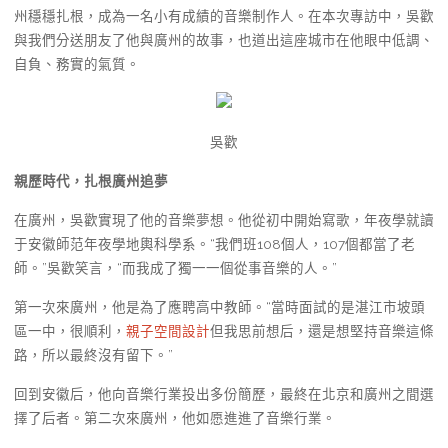
州穩穩扎根，成為一名小有成績的音樂制作人。在本次專訪中，吳歡
與我們分送朋友了他與廣州的故事，也道出這座城市在他眼中低調、
自負、務實的氣質。
吳歡
親歷時代，扎根廣州追夢
在廣州，吳歡實現了他的音樂夢想。他從初中開始寫歌，年夜學就讀
于安徽師范年夜學地輿科學系。“我們班108個人，107個都當了老
師。”吳歡笑言，“而我成了獨一一個從事音樂的人。”
第一次來廣州，他是為了應聘高中教師。“當時面試的是湛江市坡頭
區一中，很順利，
親子空間設計
但我思前想后，還是想堅持音樂這條
路，所以最終沒有留下。”
回到安徽后，他向音樂行業投出多份簡歷，最終在北京和廣州之間選
擇了后者。第二次來廣州，他如愿進進了音樂行業。