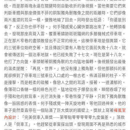
統，而是那兩塊永遠在關鍵時刻自動收折的後視鏡。當他需要它們來
判斷車體與那座價值不菲的銅製獨角獸雕像之間的距離時，它們卻像
兩片羞澀的耳朵一樣，優雅地縮了回去。同時發出低語：「你還是別
看了，反正你也停不好。」何手殘感覺心臟快要跳出來了。他轉頭看
去，發現那座高聳入雲、覆蓋著鏽跡斑斑鐵網的多層機械式停車塔，
正在那片窄巷的盡頭散發出不正常的綠光。這棟停車塔是個異類，它
的三號車位始終空著，並且傳說只要有人敢在它面前失敗十八次，就
會被傳送到一個泊車地獄。他已經失敗了十七次。現在是第十八次。
他打了方向盤，車頭朝著銅獨角獸的方向猛地偏轉。後視鏡發出最後
的溫柔提醒：「再見，世界。」他沒有撞上獨角獸，但他那顫抖的車
尾卻擦到了停車塔三號車位入口處的一根古老、佈滿苔蘚的柱子。不
是撞擊，而是輕柔的碰觸，像戀人之間的耳語。接著，一道濃郁的、
像薄荷口香糖一樣的綠色光芒。猛地從柱子爆發出來，瞬間吞噬了何
手殘和他的掀背車。光芒消失後，窄巷恢復了平靜，只剩下獨角獸雕
像一臉困惑的表情。何手殘感覺一陣天旋地轉，等他回過神來，他的
車子竟然垂直停在一個貼滿了巨大獎狀的牆壁上。獎狀上寫著
禪風室
內設計
：「完美倒車入庫獎——第零點零零零零零九度偏差。」落款
人是「倒車王」。他趕緊從車窗探出頭，發現周圍不再是熟悉的城市