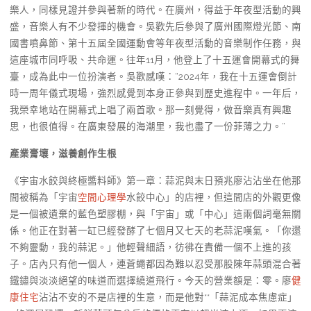
樂人，同樣見證并參與著新的時代。在廣州，得益于年夜型活動的興
盛，音樂人有不少發揮的機會。吳歡先后參與了廣州國際燈光節、南
國書噴鼻節、第十五屆全國運動會等年夜型活動的音樂制作任務，與
這座城市同呼吸、共命運。往年11月，他登上了十五運會開幕式的舞
臺，成為此中一位扮演者。吳歡感嘆：“2024年，我在十五運會倒計
時一周年儀式現場，強烈感覺到本身正參與到歷史進程中。一年后，
我榮幸地站在開幕式上唱了兩首歌。那一刻覺得，做音樂真有興趣
思，也很值得。在廣東發展的海潮里，我也盡了一份菲薄之力。”
產業膏壤，滋養創作生根
《宇宙水餃與終極醬料師》第一章：蒜泥與末日預兆廖沾沾坐在他那
間被稱為「宇宙
空間心理學
水餃中心」的店裡，但這間店的外觀更像
是一個被遺棄的藍色塑膠棚，與「宇宙」或「中心」這兩個詞毫無關
係。他正在對著一缸已經發酵了七個月又七天的老蒜泥嘆氣。「你還
不夠靈動，我的蒜泥。」他輕聲細語，彷彿在責備一個不上進的孩
子。店內只有他一個人，連蒼蠅都因為難以忍受那股陳年蒜頭混合著
鐵鏽與淡淡絕望的味道而選擇繞道飛行。今天的營業額是：零。廖
健
康住宅
沾沾不安的不是店裡的生意，而是他對**「蒜泥成本焦慮症」