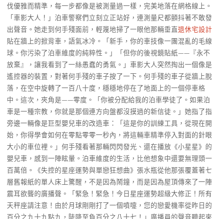
伐優雅而精準，每一步都像是被測量過一樣，完美地落在網格線上。
「車影大人！」泊車警察們立刻立正站好，連測量尺都顫抖著不敢發
出聲音。她走到何手殘面前，輕蔑地掃了一眼他那輛垂直
退休宅設計
貼在牆上的掀背車，語氣冰冷。「新手，你的車技像一團混亂的毛線
球。你污染了泊車維度的純粹性。」「但你的後視鏡貼紙——『永不
放棄』，讓我看到了一絲愚蠢的勇氣。」車影大人突然掏出一個像是
遙控器的裝置，對著何手殘的車子按了一下。何手殘的車子從牆上脫
落，在空中旋轉了一百八十度，穩穩地停在了地面上的一個停車格
中。這次，夾角是——零度。「你被分配給我的泊車學徒了。如果泊
車是一種宗教，你就是那個連方向盤都沒摸過的新信徒。」她指了指
旁邊一輛像是巨型嬰兒車的改造車：「這是你的訓練工具，從現在開
始，你得學會如何在零點零零一秒內，將這輛車精準停入對面的針眼
大小的車位裡。」何手殘看著那輛閃閃發光、還在播放《小星星》的
嬰兒車，感到一陣眩暈。泊車維度的生活，比他想象中還要無理頭一
百萬倍。《失控的星座運勢與單戀狂想曲》張水瓶從他那張覆蓋著七
層舊報紙的單人床上驚醒，不是因為鬧鐘，而是因為屋頂傳來了一陣
震耳欲聾的廣播聲。「緊急！緊急！今日星座運勢超級大修正！所有
天秤座請注意！由於月球剛剛打了一個噴嚏，您的戀愛機率從昨日的
百分之九十九點九，陡降至負百分之八十七！」廣播員的聲音聽起來