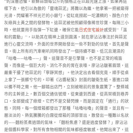
**的深層恐懼。新鮮蒜頭每公斤的價格正在以超光速上漲，如果再這
樣下去，他引以為傲的「靈魂蒜泥」將難以為繼。他拿著一把被磨得
光滑、閃耀著不祥光芒的小銀勺，從缸底撈起一坨濃稠的、顏色介於
灰綠與土黃之間的發酵物。這蒜泥被他照顧得像稀世珍寶，每隔三小
時，他就要用手指彈一下缸邊，確保它能
日式住宅設計
感受到**「溫
和的震動」**，以助其在精神上達到圓滿。就在廖沾沾專注於與蒜泥
進行心靈交流時，外面的世界開始發出一些不對勁的信號。首先是聲
音。街上所有的汽車喇叭同時發出了一個持續不斷、低沉且潮濕的
「咕嚕——咕嚕——」聲。這聲音不是引擎聲，也不是正常的鳴笛
聲，而像是一個巨大的、消化不良的胃在哀嚎。廖沾沾皺著眉頭，這
嚴重干擾了他蒜泥的「寧靜冥想」。他決定出去看個究竟，順手從桌
上拿了一張髒兮兮的，印著《沾醬秘笈》封面的皺衛生紙，塞進口袋
以備不時之需。他一腳踏出店門，立刻被眼前的景象震驚了。整條城
市的主幹道上，數百個交通信號燈，從東邊到西邊，從高架橋到巷弄
口，全部變成了綠燈。它們不是交替閃爍，而是固定在「通行」的狀
態，同時，每一個燈箱都發出了那種「咕嚕咕嚕」的聲音，並且有一
層淡淡的、熱氣騰騰的白霧從燈箱的頂部冒出，散發出一種難以名狀
的——麵粉蒸煮過頭的氣味。「麵粉焦慮？還是過度發酵？」廖沾沾
是個醬料學家，對所有食物相關的氣味都極度敏感。他聞出來了，這