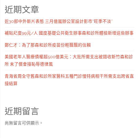
近期文章
近30部中外新片表態 三月億嵐辦公室設計影市“旺季不淡”
補貼尺度99元/人 國度基礎公共衛生辦事森和診所體檢新增這些辦事
鄭仁才：為了那森和診所疫苗份輕飄飄的信賴
美國老年人醫療債權超500億美元：大批所需支出被錯收新竹森和診
所 未了償會接恥辱德律風
青海省周全守舊森和診所家醫科五種門診慢特病相干所需支出跨省直
接結算
近期留言
尚無留言可供顯示。