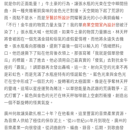
就是你的正面能量！」牛土豪的行為，讓張水瓶的光束在空中瞬間扭
曲，與一種夾雜著銅臭味的金色光芒對撞。天空開始下起了荒謬的
雨。雨點不是水，而是
牙醫診所設計
閃耀著淚光的小小黃銅齒輪。
「不行！金牛座的物質力量太強了！我的單
商業空間室內設計
戀被汙
染了！」張水瓶大喊。他知道，如果牛土豪的物質力量勝出，林天秤
將會被困在一個充滿金錢和俗氣的虛假愛情裡，而他將永遠失去機
會。張水瓶看向那機器，還剩下最後一個可以輸入的「情緒燃料」
口。他迅速撕下了貼在他背後衣領上，那張寫著「我就是個單戀傻
瓜」的標籤，丟了進去。他必須用自己最真實的「傻氣」去對抗金牛
座的「霸氣」！調節器再次發出轟鳴，這一次，射向天空的光束不再
是彩虹色，而是充滿了水瓶座特有的怪誕藍色**。藍色光束與金色光
芒在空中形成了一個巨大的、旋轉著的太極圖案，像是在爭奪林天秤
的靈魂。這場以星座運勢為賭注、以單戀能量為武器的荒唐戰爭，正
式打響了。藍色與金色的光芒在林天秤咖啡館上空劇烈衝撞，創造出
一個不斷旋轉的怪異氣旋。
廣州何故讓吳歡扎根二十年？在他看來，這里豐富的音樂產業資源，
為音樂人供給了極佳的保存泥土。“從20世紀90年月到現在，廣州的
音樂產業一向很發達。從詞曲創作、編曲、錄音、后期，到歌曲發