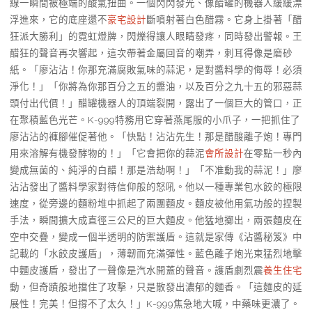
線一瞬間被極端的酸氣扭曲。一個閃閃發光、像醋罐的機器人緩緩漂
浮進來，它的底座還不
豪宅設計
斷噴射著白色醋霧。它身上掛著「醋
狂派大勝利」的霓虹燈牌，閃爍得讓人眼睛發疼，同時發出警報。王
醋狂的聲音再次響起，這次帶著金屬回音的嘲弄，刺耳得像是磨砂
紙。「廖沾沾！你那充滿腐敗氣味的蒜泥，是對醬料學的侮辱！必須
淨化！」「你將為你那百分之五的醬油，以及百分之九十五的邪惡蒜
頭付出代價！」醋罐機器人的頂端裂開，露出了一個巨大的管口，正
在聚積藍色光芒。K-999特務用它穿著燕尾服的小爪子，一把抓住了
廖沾沾的褲腳催促著他。「快點！沾沾先生！那是醋酸離子炮！專門
用來溶解有機發酵物的！」「它會把你的蒜泥
會所設計
在零點一秒內
變成無菌的、純淨的白醋！那是浩劫啊！」「不准動我的蒜泥！」廖
沾沾發出了醬料學家對待信仰般的怒吼。他以一種專業包水餃的極限
速度，從旁邊的麵粉堆中抓起了兩團麵皮。麵皮被他用氣功般的捏製
手法，瞬間擴大成直徑三公尺的巨大麵皮。他猛地擲出，兩張麵皮在
空中交疊，變成一個半透明的防禦護盾。這就是家傳《沾醬秘笈》中
記載的「水餃皮護盾」，薄韌而充滿彈性。藍色離子炮光束猛烈地擊
中麵皮護盾，發出了一聲像是汽水開蓋的聲音。護盾劇烈震
養生住宅
動，但奇蹟般地擋住了攻擊，只是散發出濃郁的麵香。「這麵皮的延
展性！完美！但撐不了太久！」K-999焦急地大喊，中藥味更濃了。