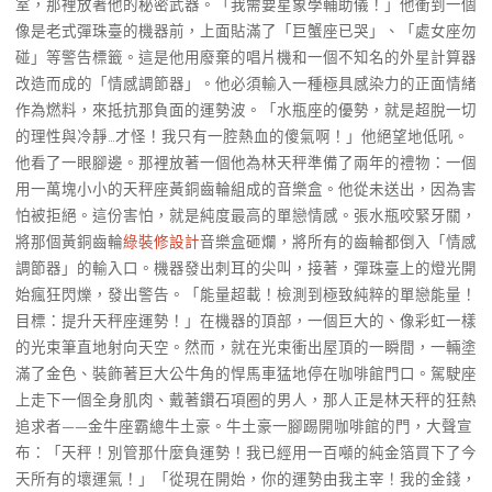
室，那裡放著他的秘密武器。「我需要星象學輔助儀！」他衝到一個
像是老式彈珠臺的機器前，上面貼滿了「巨蟹座已哭」、「處女座勿
碰」等警告標籤。這是他用廢棄的唱片機和一個不知名的外星計算器
改造而成的「情感調節器」。他必須輸入一種極具感染力的正面情緒
作為燃料，來抵抗那負面的運勢波。「水瓶座的優勢，就是超脫一切
的理性與冷靜…才怪！我只有一腔熱血的傻氣啊！」他絕望地低吼。
他看了一眼腳邊。那裡放著一個他為林天秤準備了兩年的禮物：一個
用一萬塊小小的天秤座黃銅齒輪組成的音樂盒。他從未送出，因為害
怕被拒絕。這份害怕，就是純度最高的單戀情感。張水瓶咬緊牙關，
將那個黃銅齒輪
綠裝修設計
音樂盒砸爛，將所有的齒輪都倒入「情感
調節器」的輸入口。機器發出刺耳的尖叫，接著，彈珠臺上的燈光開
始瘋狂閃爍，發出警告。「能量超載！檢測到極致純粹的單戀能量！
目標：提升天秤座運勢！」在機器的頂部，一個巨大的、像彩虹一樣
的光束筆直地射向天空。然而，就在光束衝出屋頂的一瞬間，一輛塗
滿了金色、裝飾著巨大公牛角的悍馬車猛地停在咖啡館門口。駕駛座
上走下一個全身肌肉、戴著鑽石項圈的男人，那人正是林天秤的狂熱
追求者——金牛座霸總牛土豪。牛土豪一腳踢開咖啡館的門，大聲宣
布：「天秤！別管那什麼負運勢！我已經用一百噸的純金箔買下了今
天所有的壞運氣！」「從現在開始，你的運勢由我主宰！我的金錢，