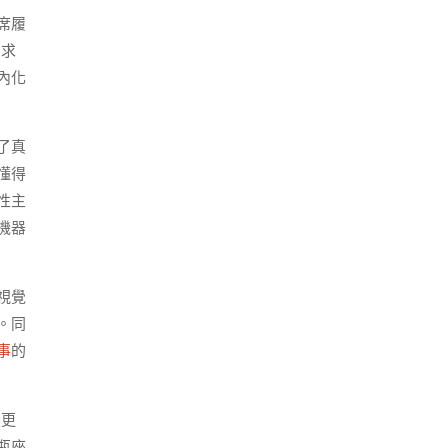
席履
需求
內化
了真
懂得
性主
機器
視覺
。同
事
的
變更
瓶座