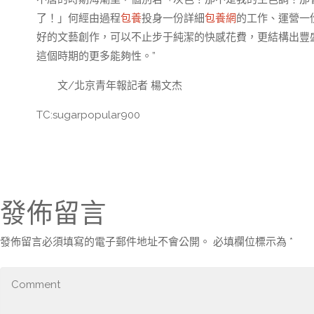
了！」何經由過程
包養
投身一份詳細
包養網
的工作、運營一
好的文藝創作，可以不止步于純潔的快感花費，更結構出豐
這個時期的更多能夠性。”
文/北京青年報記者 楊文杰
TC:sugarpopular900
發佈留言
發佈留言必須填寫的電子郵件地址不會公開。
必填欄位標示為
*