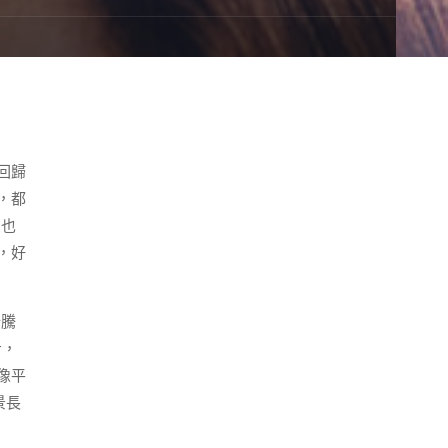
回歸
，都
，也
，好
新騰
步，
像平
景長