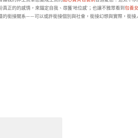
份真正的的感情，來錨定自我、尋獲‘地位感’；也讓不雅眾看到
包養
盛的銜接關系——可以或許銜接個別與社會，銜接幻想與實際，銜接