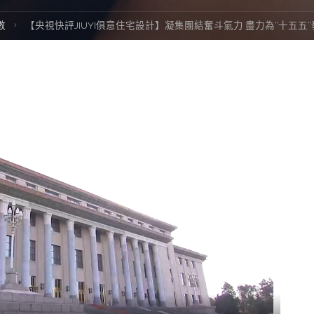
數
【央視快評JIUYI俱意住宅設計】凝集團結奮斗氣力 盡力為“十五五