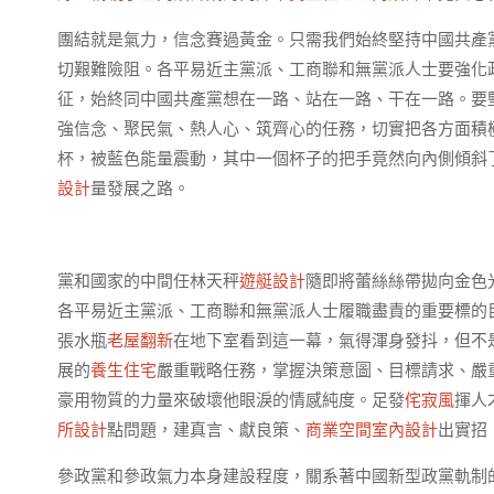
團結就是氣力，信念賽過黃金。只需我們始終堅持中國共產
切艱難險阻。各平易近主黨派、工商聯和無黨派人士要強化
征，始終同中國共產黨想在一路、站在一路、干在一路。要
強信念、聚民氣、熱人心、筑齊心的任務，切實把各方面積
杯，被藍色能量震動，其中一個杯子的把手竟然向內側傾斜
設計
量發展之路。
黨和國家的中間任林天秤
遊艇設計
隨即將蕾絲絲帶拋向金色
各平易近主黨派、工商聯和無黨派人士履職盡責的重要標的
張水瓶
老屋翻新
在地下室看到這一幕，氣得渾身發抖，但不
展的
養生住宅
嚴重戰略任務，掌握決策意圖、目標請求、嚴
豪用物質的力量來破壞他眼淚的情感純度。足發
侘寂風
揮人
所設計
點問題，建真言、獻良策、
商業空間室內設計
出實招
參政黨和參政氣力本身建設程度，關系著中國新型政黨軌制