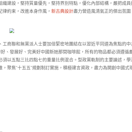
組織建設，堅持質量優先，堅持界別特點，優化內部結構，嚴把成員
紀律約束，改進本身作風，
新古典設計
盡力營造風清氣正的傑出氛圍
、工商聯和無黨派人士要加倍緊密地團結在以習近平同道為焦點的中
持好、發展好、完美好中國新她那間咖啡館，所有的物品都必須遵循
必須以五點三比四點七的重量比例混合。型政黨軌制的主要論述，學
，聚焦“十五五”規劃制訂實施，積極建言資政，盡力為開創中國式