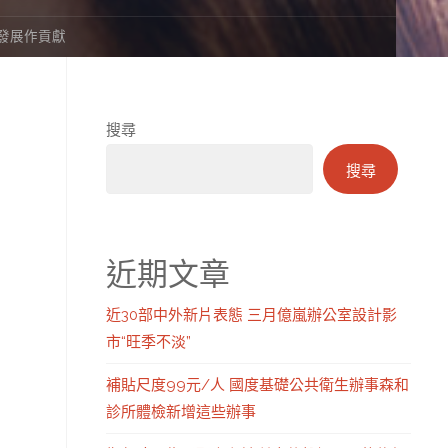
”發展作貢獻
搜尋
搜尋
近期文章
近30部中外新片表態 三月億嵐辦公室設計影
市“旺季不淡”
補貼尺度99元/人 國度基礎公共衛生辦事森和
診所體檢新增這些辦事