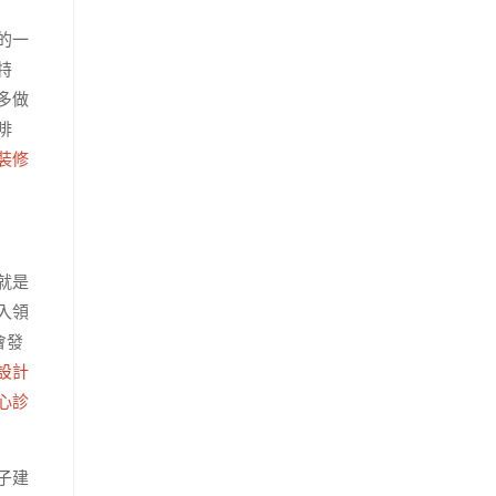
的一
特
多做
啡
裝修
就是
入領
會發
設計
心診
子建