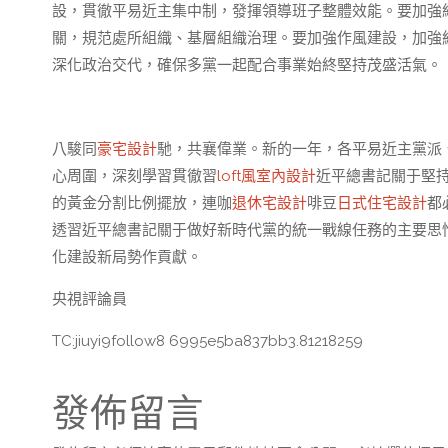
設，貫徹平易近主集中制，發揮領導班子整體效能。要加強
關，規范處所組織、基層組織治理。要加強作風建設，加強
深化政治交代，確保多黨一起配合事業始終堅持茂盛活氣。
八駿同
豪宅設計
馳，共襄偉業。新的一年，各平易近主黨派
心周圍，深刻學習貫徹習
loft風室內設計
近平總書記關于堅
的黃金分割比例擺放，連咖
退休宅設計
啡豆
日式住宅設計
都
透習近平總書記關于做好新時代黨的統一戰線任務的主要思惟
化建設新局勢作貢獻。
央視評論員
TC:jiuyi9follow8 6995e5ba837bb3.81218259
發佈留言