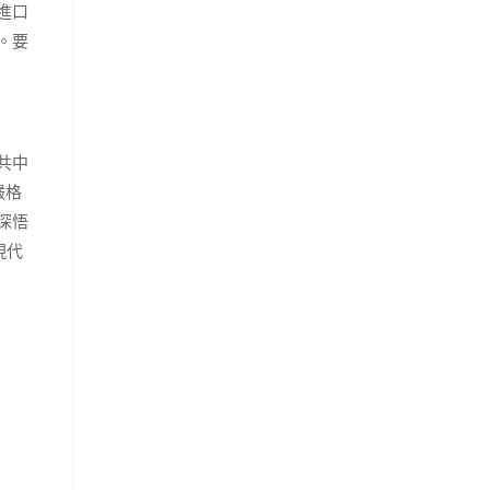
進口
。要
共中
嚴格
深悟
現代