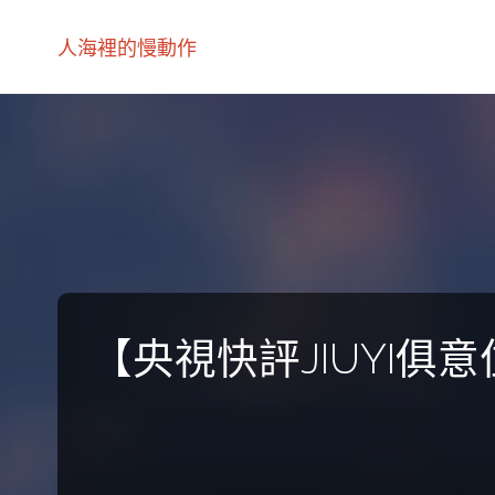
人海裡的慢動作
【央視快評JIUYI俱