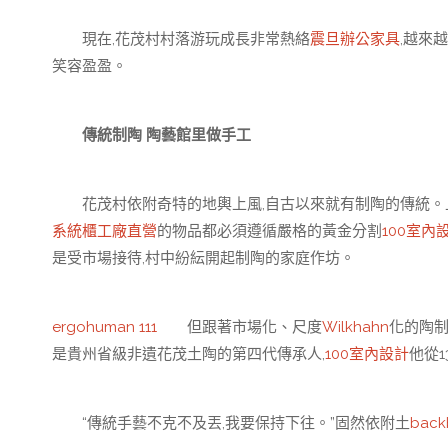
現在,花茂村村落游玩成長非常熱絡
震旦辦公家具
,越來越
笑容盈盈。
傳統制陶 陶藝館里做手工
花茂村依附奇特的地輿上風,自古以來就有制陶的傳統。上
系統櫃工廠直營
的物品都必須遵循嚴格的黃金分割
100室內
是受市場接待,村中紛紜開起制陶的家庭作坊。
ergohuman 111
但跟著市場化、尺度
Wilkhahn
化的陶制
是貴州省級非遺花茂土陶的第四代傳承人,
100室內設計
他從
“傳統手藝不克不及丟,我要保持下往。”固然依附土
bac