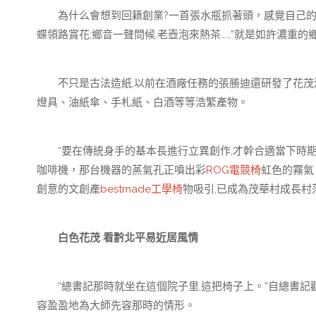
為什么會想到回籍創業?一首張水瓶抓著頭，感覺自己的腦袋
蝶領路賞花;鄉音一聲問候,老壺泡來熱茶……”就是如許濃重
不只是古法造紙,以前在酒廠任務的張勝迪還研發了花茂酒
燈具、油紙傘、手札紙、白酒等等浩繁產物。
“要在傳統身手的基本長進行立異創作,才幹合適當下時期成
咖啡機，那台機器的蒸氣孔正噴出彩
ROG電競椅
虹色的霧氣
創意的文創產
bestmade工學椅
物吸引,已成為茂華村成長村
白色花茂 看黔北平易近居風情
“總書記那時就坐在這個院子里,這把椅子上。”自總書記觀
容盈盈地為大師先容那時的情形。