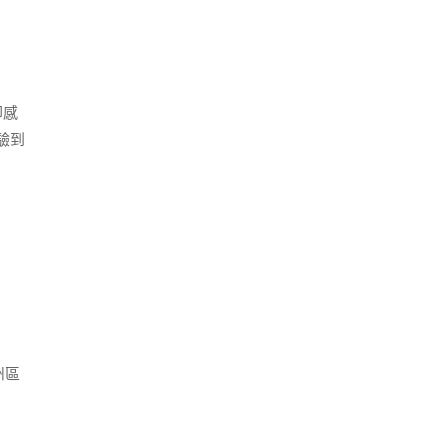
卻感
驗到
州區