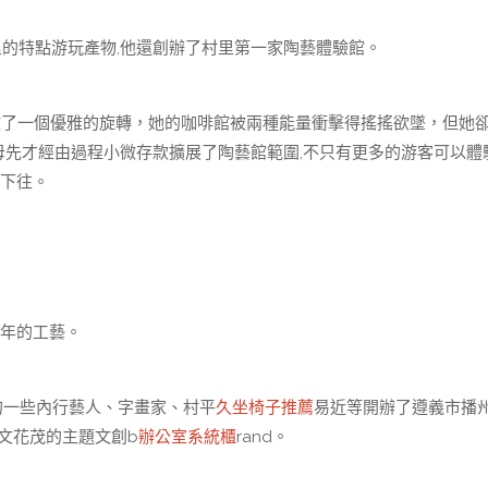
里的特點游玩產物,他還創辦了村里第一家陶藝體驗館。
做了一個優雅的旋轉，她的咖啡館被兩種能量衝擊得搖搖欲墜，但她
母先才經由過程小微存款擴展了陶藝館範圍,不只有更多的游客可以體
承下往。
年的工藝。
的一些內行藝人、字畫家、村平
久坐椅子推薦
易近等開辦了遵義市播
文花茂的主題文創b
辦公室系統櫃
rand。