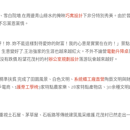
雪白院墻,在周邊青山綠水的掩映
巧寓設計
下非分特別秀美。由於
,不忘黨恩黨情。
秤！妳…妳不能這樣對待愛妳的財富！我的心意是實實在在的！」景點
。生意變好了,王治強家的生涯也越來越紅火。不外不論營
電動升降桌
都沒有跌價,盼望花茂村的村
辦公室規劃設計
落游玩會越來越好。
精準扶貧,完成了田園風景、白色文明、
系統櫃工廠直營
陶藝文明與
戶電商、1
護脊工學椅
3家特點農家樂、28家特點產物店、30余種文明
到重視土石屋、茅草屋、石板路等傳統建筑風采維護,花茂村已然走出