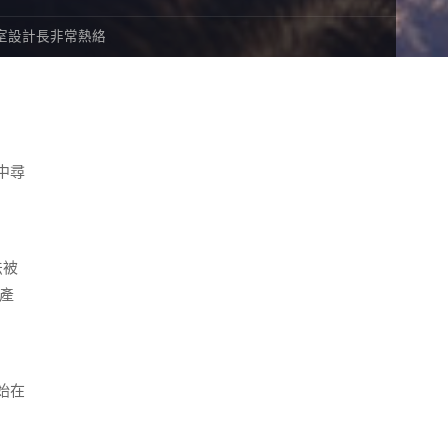
室設計長非常熱絡
中尋
法被
產
始在