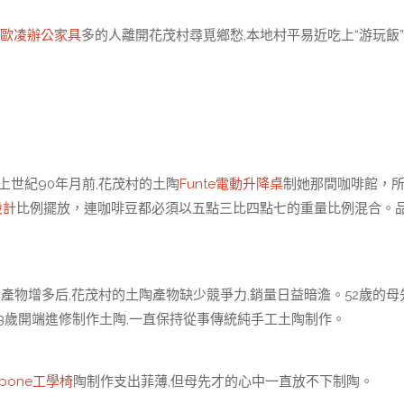
歐凌辦公家具
多的人離開花茂村尋覓鄉愁,本地村平易近吃上“游玩飯
世紀90年月前,花茂村的土陶
Funte電動升降桌
制她那間咖啡館，
設計
比例擺放，連咖啡豆都必須以五點三比四點七的重量比例混合。
產物增多后,花茂村的土陶產物缺少競爭力,銷量日益暗澹。52歲的母
13歲開端進修制作土陶,一直保持從事傳統純手工土陶制作。
kbone工學椅
陶制作支出菲薄,但母先才的心中一直放不下制陶。