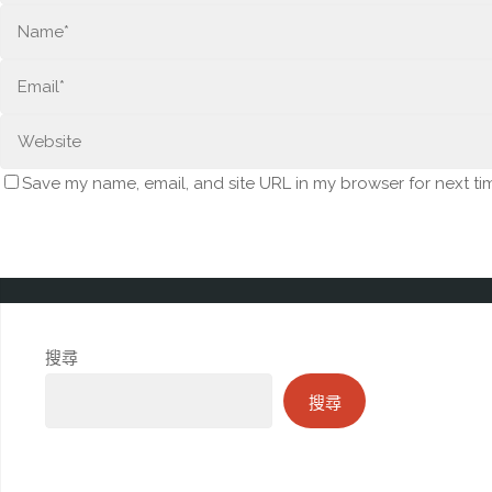
Save my name, email, and site URL in my browser for next ti
搜尋
搜尋