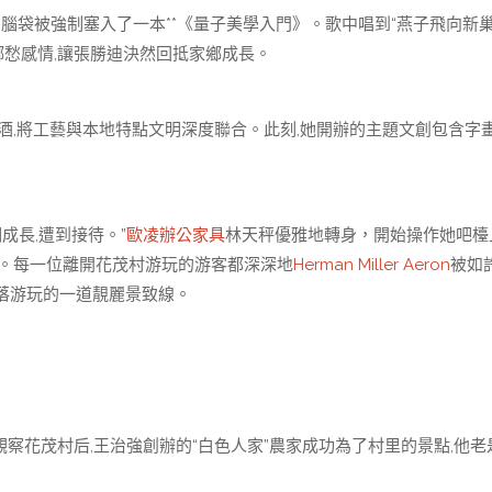
被強制塞入了一本**《量子美學入門》。歌中唱到“燕子飛向新巢
的鄉愁感情,讓張勝迪決然回抵家鄉成長。
,將工藝與本地特點文明深度聯合。此刻,她開辦的主題文創包含字
長,遭到接待。”
歐凌辦公家具
林天秤優雅地轉身，開始操作她吧檯
。每一位離開花茂村游玩的游客都深深地
Herman Miller Aeron
被如
落游玩的一道靚麗景致線。
察花茂村后,王治強創辦的“白色人家”農家成功為了村里的景點,他老