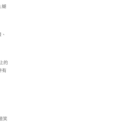
,蝴
畫、
上的
許有
是笑