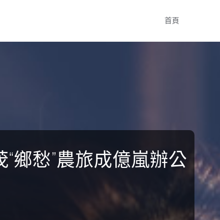
Skip
首頁
to
content
“鄉愁”農旅成億嵐辦公