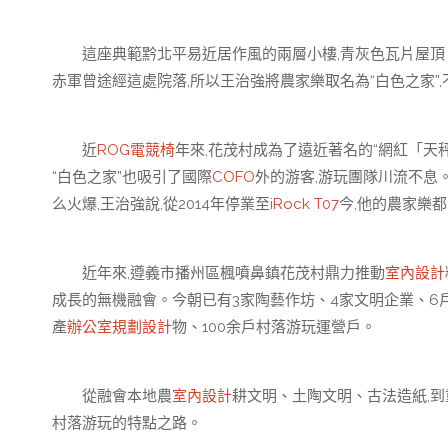
這座典範黔北平易近居作風的兩層小樓,青灰色瓦片屋頂、
赤軍曾途經這處院落,所以王治強將農家樂取名為“白色之家”
近
ROG電競椅
年來,花茂村成為了遠近著名的“網紅「天
“白色之家”也吸引了國際
COFO
外的游客,游玩團隊川流不息
么火爆,王治強說,從2014年停業至
iRock T07
今,他的農家樂
近年來,遵義市播州區楓噴鼻鎮花茂村鼎力推動
室內設計
成長的無機融會。今朝已有3家陶藝作坊、4家文明企業、6
產
辦公室規劃設計
物、100余戶村落游玩運營戶。
從融會本地農
室內設計
耕文明、土陶文明、古法造紙,
村落游玩的特點之路。