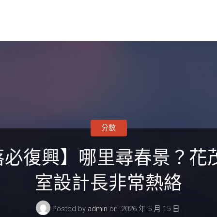
分數
落必復興】哪里尋春景？花茂
室設計長非常熱絡
Posted by
admin
on
2026 年 5 月 15 日