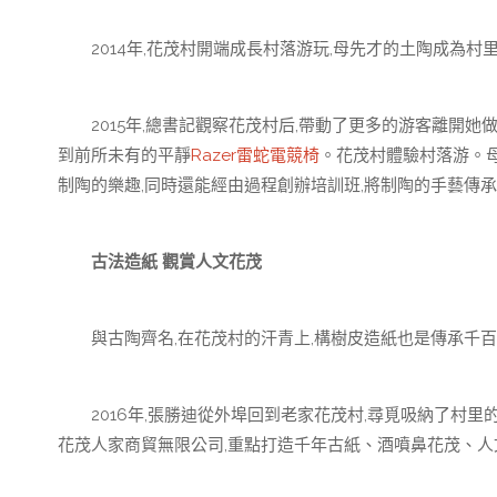
2014年,花茂村開端成長村落游玩,母先才的土陶成為村
2015年,總書記觀察花茂村后,帶動了更多的游客離開她
到前所未有的平靜
Razer雷蛇電競椅
。花茂村體驗村落游。
制陶的樂趣,同時還能經由過程創辦培訓班,將制陶的手藝傳
古法造紙 觀賞人文花茂
與古陶齊名,在花茂村的汗青上,構樹皮造紙也是傳承千百
2016年,張勝迪從外埠回到老家花茂村,尋覓吸納了村里
花茂人家商貿無限公司,重點打造千年古紙、酒噴鼻花茂、人