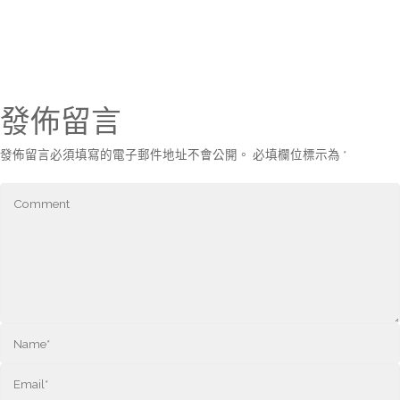
發佈留言
發佈留言必須填寫的電子郵件地址不會公開。
必填欄位標示為
*