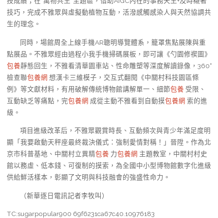
技成績；在“萬物共生”主題區，借助AIGC內在的事務天生+及時襯著
技巧，完成不雅眾與虛擬動植物互動，活潑感觸感染人與天然協調共
生的理念。
同時，場館周全上線手機AR聰明導覽體系，籠罩焦點展陳與重
點展品。不雅眾經由過程小我手機掃碼展板，即可讓《勺園修禊圖》
包養
靜態回生，不雅看清華園車站、性命雕塑等深度解讀錄像，360°
檢查聯
包養網
想漢卡三維模子，交互式翻閱《中關村科技園區條
例》等文獻材料，有用破解傳統博物館講解單一、細節
包養
受限、
互動缺乏等痛點，完
包養網
成從主動不雅看到自動摸
包養網
索的進
級。
項目進級改革后，不雅眾觀賞時長、互動頻次與青少年滿足度明
顯「我要啟動天秤座最終裁決儀式：強制愛情對稱！」晉陞。作為北
京市科普基地、中關村立異精
包養
力
包養網
主題教室，中關村村史
館以務虛、低本錢、可復制的摸索，為全國中小型博物館數字化進級
供給鮮活樣本，彰顯了文明與科技融會的強盛性命力。
（新華逐日電訊記者李牧叫）
TC:sugarpopular900 69f6231ca67c40.10976183