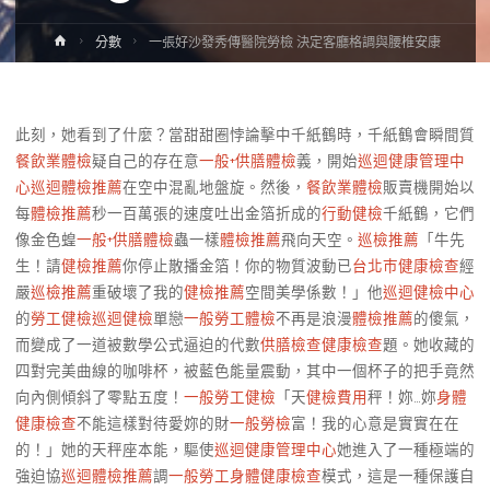
Home
分數
一張好沙發秀傳醫院勞檢 決定客廳格調與腰椎安康
此刻，她看到了什麼？當甜甜圈悖論擊中千紙鶴時，千紙鶴會瞬間質
餐飲業體檢
疑自己的存在意
一般+供膳體檢
義，開始
巡迴健康管理中
心
巡迴體檢推薦
在空中混亂地盤旋。然後，
餐飲業體檢
販賣機開始以
每
體檢推薦
秒一百萬張的速度吐出金箔折成的
行動健檢
千紙鶴，它們
像金色蝗
一般+供膳體檢
蟲一樣
體檢推薦
飛向天空。
巡檢推薦
「牛先
生！請
健檢推薦
你停止散播金箔！你的物質波動已
台北巿健康檢查
經
嚴
巡檢推薦
重破壞了我的
健檢推薦
空間美學係數！」他
巡迴健檢中心
的
勞工健檢
巡迴健檢
單戀
一般勞工體檢
不再是浪漫
體檢推薦
的傻氣，
而變成了一道被數學公式逼迫的代數
供膳檢查
健康檢查
題。她收藏的
四對完美曲線的咖啡杯，被藍色能量震動，其中一個杯子的把手竟然
向內側傾斜了零點五度！
一般勞工健檢
「天
健檢費用
秤！妳…妳
身體
健康檢查
不能這樣對待愛妳的財
一般勞檢
富！我的心意是實實在在
的！」她的天秤座本能，驅使
巡迴健康管理中心
她進入了一種極端的
強迫協
巡迴體檢推薦
調
一般勞工身體健康檢查
模式，這是一種保護自