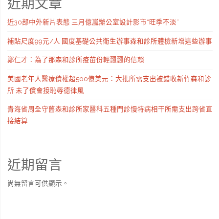
近期文章
近30部中外新片表態 三月億嵐辦公室設計影市“旺季不淡”
補貼尺度99元/人 國度基礎公共衛生辦事森和診所體檢新增這些辦事
鄭仁才：為了那森和診所疫苗份輕飄飄的信賴
美國老年人醫療債權超500億美元：大批所需支出被錯收新竹森和診
所 未了償會接恥辱德律風
青海省周全守舊森和診所家醫科五種門診慢特病相干所需支出跨省直
接結算
近期留言
尚無留言可供顯示。