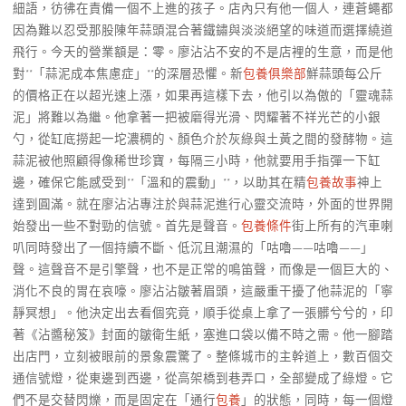
細語，彷彿在責備一個不上進的孩子。店內只有他一個人，連蒼蠅都
因為難以忍受那股陳年蒜頭混合著鐵鏽與淡淡絕望的味道而選擇繞道
飛行。今天的營業額是：零。廖沾沾不安的不是店裡的生意，而是他
對**「蒜泥成本焦慮症」**的深層恐懼。新
包養俱樂部
鮮蒜頭每公斤
的價格正在以超光速上漲，如果再這樣下去，他引以為傲的「靈魂蒜
泥」將難以為繼。他拿著一把被磨得光滑、閃耀著不祥光芒的小銀
勺，從缸底撈起一坨濃稠的、顏色介於灰綠與土黃之間的發酵物。這
蒜泥被他照顧得像稀世珍寶，每隔三小時，他就要用手指彈一下缸
邊，確保它能感受到**「溫和的震動」**，以助其在精
包養故事
神上
達到圓滿。就在廖沾沾專注於與蒜泥進行心靈交流時，外面的世界開
始發出一些不對勁的信號。首先是聲音。
包養條件
街上所有的汽車喇
叭同時發出了一個持續不斷、低沉且潮濕的「咕嚕——咕嚕——」
聲。這聲音不是引擎聲，也不是正常的鳴笛聲，而像是一個巨大的、
消化不良的胃在哀嚎。廖沾沾皺著眉頭，這嚴重干擾了他蒜泥的「寧
靜冥想」。他決定出去看個究竟，順手從桌上拿了一張髒兮兮的，印
著《沾醬秘笈》封面的皺衛生紙，塞進口袋以備不時之需。他一腳踏
出店門，立刻被眼前的景象震驚了。整條城市的主幹道上，數百個交
通信號燈，從東邊到西邊，從高架橋到巷弄口，全部變成了綠燈。它
們不是交替閃爍，而是固定在「通行
包養
」的狀態，同時，每一個燈