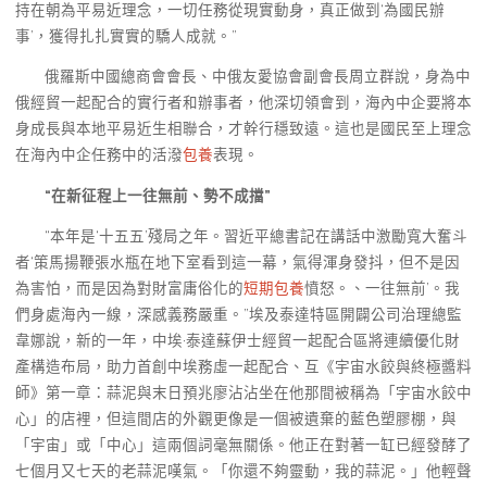
持在朝為平易近理念，一切任務從現實動身，真正做到‘為國民辦
事’，獲得扎扎實實的驕人成就。”
俄羅斯中國總商會會長、中俄友愛協會副會長周立群說，身為中
俄經貿一起配合的實行者和辦事者，他深切領會到，海內中企要將本
身成長與本地平易近生相聯合，才幹行穩致遠。這也是國民至上理念
在海內中企任務中的活潑
包養
表現。
“在新征程上一往無前、勢不成擋”
“本年是‘十五五’殘局之年。習近平總書記在講話中激勵寬大奮斗
者‘策馬揚鞭張水瓶在地下室看到這一幕，氣得渾身發抖，但不是因
為害怕，而是因為對財富庸俗化的
短期包養
憤怒。、一往無前’。我
們身處海內一線，深感義務嚴重。”埃及泰達特區開闢公司治理總監
韋娜說，新的一年，中埃·泰達蘇伊士經貿一起配合區將連續優化財
產構造布局，助力首創中埃務虛一起配合、互《宇宙水餃與終極醬料
師》第一章：蒜泥與末日預兆廖沾沾坐在他那間被稱為「宇宙水餃中
心」的店裡，但這間店的外觀更像是一個被遺棄的藍色塑膠棚，與
「宇宙」或「中心」這兩個詞毫無關係。他正在對著一缸已經發酵了
七個月又七天的老蒜泥嘆氣。「你還不夠靈動，我的蒜泥。」他輕聲