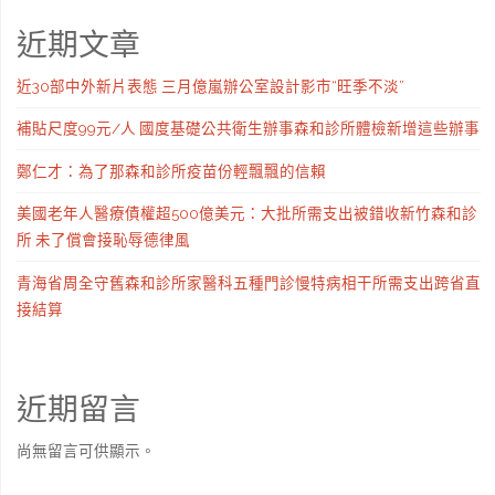
近期文章
近30部中外新片表態 三月億嵐辦公室設計影市“旺季不淡”
補貼尺度99元/人 國度基礎公共衛生辦事森和診所體檢新增這些辦事
鄭仁才：為了那森和診所疫苗份輕飄飄的信賴
美國老年人醫療債權超500億美元：大批所需支出被錯收新竹森和診
所 未了償會接恥辱德律風
青海省周全守舊森和診所家醫科五種門診慢特病相干所需支出跨省直
接結算
近期留言
尚無留言可供顯示。