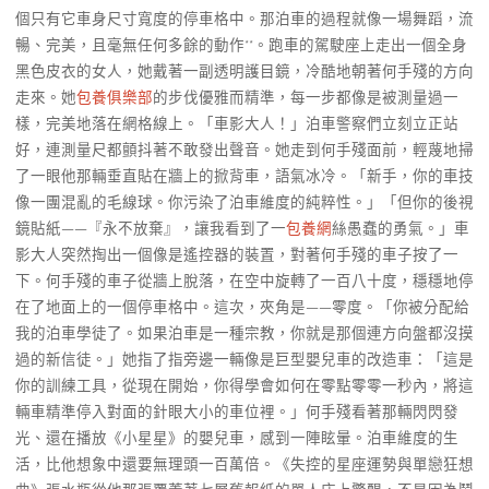
個只有它車身尺寸寬度的停車格中。那泊車的過程就像一場舞蹈，流
暢、完美，且毫無任何多餘的動作**。跑車的駕駛座上走出一個全身
黑色皮衣的女人，她戴著一副透明護目鏡，冷酷地朝著何手殘的方向
走來。她
包養俱樂部
的步伐優雅而精準，每一步都像是被測量過一
樣，完美地落在網格線上。「車影大人！」泊車警察們立刻立正站
好，連測量尺都顫抖著不敢發出聲音。她走到何手殘面前，輕蔑地掃
了一眼他那輛垂直貼在牆上的掀背車，語氣冰冷。「新手，你的車技
像一團混亂的毛線球。你污染了泊車維度的純粹性。」「但你的後視
鏡貼紙——『永不放棄』，讓我看到了一
包養網
絲愚蠢的勇氣。」車
影大人突然掏出一個像是遙控器的裝置，對著何手殘的車子按了一
下。何手殘的車子從牆上脫落，在空中旋轉了一百八十度，穩穩地停
在了地面上的一個停車格中。這次，夾角是——零度。「你被分配給
我的泊車學徒了。如果泊車是一種宗教，你就是那個連方向盤都沒摸
過的新信徒。」她指了指旁邊一輛像是巨型嬰兒車的改造車：「這是
你的訓練工具，從現在開始，你得學會如何在零點零零一秒內，將這
輛車精準停入對面的針眼大小的車位裡。」何手殘看著那輛閃閃發
光、還在播放《小星星》的嬰兒車，感到一陣眩暈。泊車維度的生
活，比他想象中還要無理頭一百萬倍。《失控的星座運勢與單戀狂想