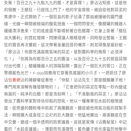
失衡！百分之九十九點九九的醋，才是真理！」廖沾沾知道，這是他
的宿敵，王醋狂，已經找上門了。他的宇宙冒險，被迫從他對蒜泥的
焦慮中，正式開始了。一個狂妄的影子佔滿了那扇被撞破的牆門邊
緣，光線一瞬間被極端的酸氣扭曲。一個閃閃發光、像醋罐的機器人
緩緩漂浮進來，它的底座還不斷噴射著白色醋霧。它身上掛著「醋狂
派大勝利」的霓虹燈牌，閃爍得讓人眼睛發疼，同時發出警報。王醋
狂的聲音再次響起，這次帶著金屬回音的嘲弄，刺耳得像是磨砂紙。
「廖沾沾！你那充滿腐敗氣味的蒜泥，是對醬料學的侮辱！必須淨
化！」「你將為你那百分之五的醬油，以及百分之九十五的邪惡蒜頭
付出代價！」醋罐機器人的頂端裂開，露出了一個巨大的管口，正在
聚積藍色光芒。K-999特務用它穿著燕尾服的小爪子，一把抓住了廖
沾
包養網
沾的褲腳催促著他。「快點！沾沾先生！那是醋酸離子炮！
專門用來溶解有機發酵物的！」「它會把你的蒜泥在零點一秒內變成
無菌的、純淨的白醋！那是浩劫啊！」「不准動我的蒜泥！」廖沾沾
發出了醬料學家對待信仰般的怒吼。他以一種專業包水餃的極限速
度，從旁邊的麵粉堆中抓起了兩團麵皮。麵皮被他用氣功般的捏製手
法，瞬間擴大成直徑三公尺的巨大麵皮。他猛地擲出，兩張麵皮在空
中交疊，變成一個半透明的防禦護盾。這就是家傳《沾醬秘笈》中記
載的「水餃皮護盾」，薄韌而充滿彈性。藍色離子炮光束猛烈地擊中