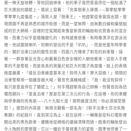
覺一陣天旋地轉，等他回過神來，他的車子竟然垂直停在一個貼滿了
巨大獎狀的牆壁上。獎狀上寫著：「完美倒車入庫獎——第零點零零
零零零九度偏差。」落款人是「倒車王」。他趕緊從車窗探出頭，發
現周圍不再是熟悉的城市街道，而是一望無際、由無數白線和編號組
成的巨大網格。這裡的空氣聞起來像是新買的輪胎和劣質香水的混合
物，而重力似乎是隨機變化的，有時感覺很重，有時像漂浮在游泳池
裡。他試圖按喇叭，但喇叭發出的不是「叭叭」，而是他童年時學會
的、關於泊車口訣的魔性兒歌。四面八方傳來了刺耳的剎車聲，接
著，一群穿著反光背心和戴著白色安全帽的人朝他衝來。這些人手裡
拿的不是警棍，而是長長的測量尺和巨大的電子角度儀，臉上的表情
極度嚴肅。「違反泊車維度基本法！斜停入庫！罪大惡極！」領頭的
泊車警察用一個擴音器大喊，聲音充滿機械感。「我、我沒有斜停！
我只是垂直停在了牆壁上！」何手殘趕緊為自己辯解，但聲音因為恐
懼而顫抖。「垂直泊車？那是在第三次元的行為，在這裡，你的車體
與停車線的夾角是——八十九點七度！按照維度法則，你必須接受懲
罰！」懲罰的內容是：無限次觀看一部名為**《新手泊車七百次失敗
集錦》的紀錄片，直到哭泣為止。就在這時，一輛像是從科幻電影裡
開出來的黑色跑車，優雅地從網格的邊緣漂移而過。跑車的輪胎發出
令人陶醉的摩擦聲，它以一種近乎蔑視重力的姿態，精準地停進了一