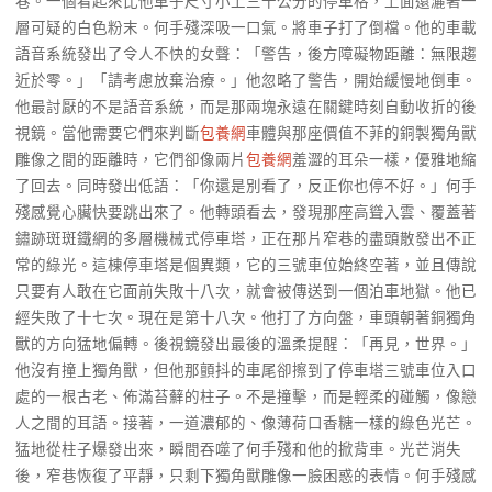
巷。一個看起來比他車子尺寸小上三十公分的停車格，上面還灑著一
層可疑的白色粉末。何手殘深吸一口氣。將車子打了倒檔。他的車載
語音系統發出了令人不快的女聲：「警告，後方障礙物距離：無限趨
近於零。」「請考慮放棄治療。」他忽略了警告，開始緩慢地倒車。
他最討厭的不是語音系統，而是那兩塊永遠在關鍵時刻自動收折的後
視鏡。當他需要它們來判斷
包養網
車體與那座價值不菲的銅製獨角獸
雕像之間的距離時，它們卻像兩片
包養網
羞澀的耳朵一樣，優雅地縮
了回去。同時發出低語：「你還是別看了，反正你也停不好。」何手
殘感覺心臟快要跳出來了。他轉頭看去，發現那座高聳入雲、覆蓋著
鏽跡斑斑鐵網的多層機械式停車塔，正在那片窄巷的盡頭散發出不正
常的綠光。這棟停車塔是個異類，它的三號車位始終空著，並且傳說
只要有人敢在它面前失敗十八次，就會被傳送到一個泊車地獄。他已
經失敗了十七次。現在是第十八次。他打了方向盤，車頭朝著銅獨角
獸的方向猛地偏轉。後視鏡發出最後的溫柔提醒：「再見，世界。」
他沒有撞上獨角獸，但他那顫抖的車尾卻擦到了停車塔三號車位入口
處的一根古老、佈滿苔蘚的柱子。不是撞擊，而是輕柔的碰觸，像戀
人之間的耳語。接著，一道濃郁的、像薄荷口香糖一樣的綠色光芒。
猛地從柱子爆發出來，瞬間吞噬了何手殘和他的掀背車。光芒消失
後，窄巷恢復了平靜，只剩下獨角獸雕像一臉困惑的表情。何手殘感