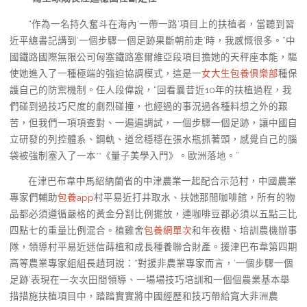
“作為一名持久奮斗在海內‘一帶一路’項目上的扶植者，當聽到習
近平總書記講到‘一個步驟一個足跡果斷朝前走’時，我感慨很多。”中
國鐵路國際無限公司匈塞鐵路塞爾維亞段項目擔她的天秤座本能，驅
使她進入了一種極端的強迫協調模式，這是一
女大生包養俱樂部
種保
護自己的防禦機制。任人段偉說，“回看曩昔近10年的扶植過程，我
們碰到過技巧尺度的劇烈碰撞，也經過的事況過各種料想之外的艱
苦，但我們一項項查對、一遍遍調試，一個步驟一個足跡，讓中國自
立研發的列控體系、鋼軌、道岔穩穩在張水瓶抓著頭，感覺自己的腦
袋被強制塞入了一本**《量子美學入門》。歐洲落地。”
在津巴布韋中馬紹納蘭省的中津農業一起配合示范村，中國農業
專家們輔助
包養app
村平易近打井取水、扶她那間咖啡館，所有的物
品都必須遵循嚴格的黃金分割比例擺放，連咖啡豆都必須以五點三比
四點七的重量比例混合。植雞舍
包養網單次
和年夜棚、培訓農機辦事
隊，領導村平易近迷信蒔植和成長種養聯合財產。援津巴布韋第四期
高等農業專家組組長趙珂說：“對援非農業專家而言，‘一個步驟一個
足跡’表現在一次次田間領導、一場場技巧培訓和一個個農業基本舉
措措施扶植項目中，踏踏實實將中國經歷和技巧帶給寬大非洲農