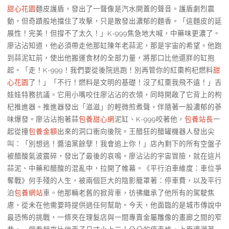
甜心花園
麵皮護盾，發出了一聲像是汽水開蓋的聲音。護盾劇烈震
動，但奇蹟般地擋住了攻擊，只是散發出濃郁的麵香。「這麵皮的延
展性！完美！但撐不了太久！」K-999焦急地大喊，中藥味更濃了。
廖沾沾知道，他必須帶走他那缸陳年老蒜泥，那是宇宙的希望。他跑
到蒜泥缸前，使出他搬運食材的全部力量，將那口比他還胖的缸抱
起。「走！K-999！我們要從後院逃跑！別再管你的紅棗枸杞燃料
甜
心花園
了！」「不行！燃料是文明的基礎！沒了紅棗我飛不遠！」吉
娃娃特務抗議。它用小嘴咬住廖沾沾的衣領，同時開啟了它背上的枸
杞推進器。推進器發出「滋滋」的輕微煎煮聲，伴隨著一股濃郁的蔘
味爆發。廖沾沾抱著蒜
包養甜心網
泥缸、K-999咬著他，
包養站長
一
起從撞
包養金額
出來的洞口衝向後院。王醋狂的醋罐機器人發出尖
叫：「別想逃！醬油黨餘孽！我會追上你！」店內剩下的所有空盤子
被醋酸氣波震碎，發出了最後的哀鳴。廖沾沾的宇宙冒險，就在這片
蒜泥、中藥和醋酸的混亂中，拉開了帷幕。《平行泊車維度：車位爭
奪戰》何手殘的人生，被兩個巨大的陰影籠罩著：停車費，以及平行
泊
包養網站
車。他那輛老舊的掀背車，彷彿繼承了他所有的駕駛焦
慮，從未在他需要時提供過任何幫助。今天，他面臨的是城市傳說中
最恐怖的挑戰，一條夾在理髮店與一間專賣金屬雕像的畫廊之間的窄