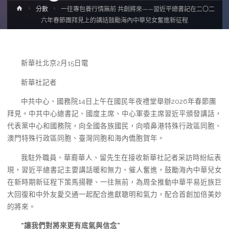
Home
分數
一往專包養行情無前 共創將來——習近平總書記在二〇二
六年春節團拜見上的講話鼓勵海內中華兒女奮進新征程
新華社北京2月15日電
新華社記者
中共中心、國務院14日上午在國民年夜禮堂舉辦2026年春節團
拜見。中共中心總書記、國度主席、中心軍委主席習近平頒發講話，
代表黨中心和國務院，向全國各族國民，向噴鼻港特殊行政區同胞、
澳門特殊行政區同胞、臺灣同胞和海內僑胞賀年。
我駐外職員、華裔華人、留先生在接收新華社記者采訪時紛紜表
現，習近平總書記主要講話暖和無力、催人奮進，鼓勵海內中華兒女
在新時期新征程下策馬揚鞭、一往無前，為周全推動中華平易近族巨
大回復和中外友愛交通一起配合進獻聰明和氣力，配合首創加倍美妙
的將來。
“讓我們對將來更有底氣與信念”