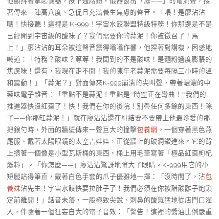
他顫抖著拿起儀器，按下通話鈕。儀器發出「滋——」的電流聲，接
著傳來一陣高八度、急促且充滿養生焦慮的聲音。「喂！是廖沾沾
嗎！快接聽！這裡是 K-999！宇宙水餃聯盟特級特務！你那邊是不是
已經聞到宇宙級的酸味了？我們需要你的蒜泥！你被徵召了！馬
上！」廖沾沾的耳朵被這聲音震得嗡嗡作響，他捏著對講機，困惑地
喊道：「特務？酸味？等等！我聞到的不是酸味！是麵粉過度膨脹的
焦慮味！還有，我現在走不開！我的陳年老蒜泥需要每隔三小時的溫
和震動！」「蒜泥？」對面傳來K-999崩潰的尖叫聲，帶著濃濃的中
藥味電子雜音：「重點不是蒜泥！重點是**時空正在彎曲！**我們的
推進器快沒紅棗了！快！我們在你的後院！別帶任何多餘的東西！除
了——你那缸蒜泥！」就在廖沾沾還在糾結要不要帶上他最珍愛的那
把銀勺時，外面的牆壁傳來一聲巨大的撞擊
包養網
。一個穿著黑色燕
尾服、戴著太陽眼鏡的太空吉娃娃，正從牆上的破洞鑽進來。它的背
上揹著一個像是小型瓦斯桶的東西，桶上用毛筆寫著「極品紅棗枸杞
燃料」。「你怎麼——」廖沾沾驚訝地瞪大了眼睛。K-999用它的小
短腿站得筆直，戴著白色手套的爪子優雅地一揮：「沒時間了，沾
包
養妹
沾先生！宇宙水餃快要拉肚子了！我們必須在你被醋酸離子炮鎖
定前離開！」話音未落，一股極致尖銳、刺鼻的酸氣猛地從店門口灌
入，伴隨著一個狂妄自大的電子音效：「警告！這裡的醬油比例嚴重