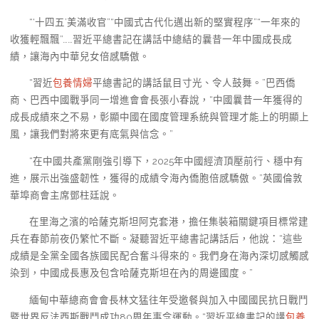
“‘十四五’美滿收官”“中國式古代化邁出新的堅實程序”“一年來的
收獲輕飄飄”……習近平總書記在講話中總結的曩昔一年中國成長成
績，讓海內中華兒女倍感驕傲。
“習近
包養情婦
平總書記的講話鼠目寸光、令人鼓舞。”巴西僑
商、巴西中國戰爭同一增進會會長張小春說，“中國曩昔一年獲得的
成長成績來之不易，彰顯中國在國度管理系統與管理才能上的明顯上
風，讓我們對將來更有底氣與信念。”
“在中國共產黨剛強引導下，2025年中國經濟頂壓前行、穩中有
進，展示出強盛韌性，獲得的成績令海內僑胞倍感驕傲。”英國倫敦
華埠商會主席鄧柱廷說。
在里海之濱的哈薩克斯坦阿克套港，擔任集裝箱關鍵項目標常建
兵在春節前夜仍繁忙不斷。凝聽習近平總書記講話后，他說：“這些
成績是全黨全國各族國民配合奮斗得來的。我們身在海內深切感觸感
染到，中國成長惠及包含哈薩克斯坦在內的周邊國度。”
緬甸中華總商會會長林文猛往年受邀餐與加入中國國民抗日戰鬥
暨世界反法西斯戰鬥成功80周年事念運動。“習近平總書記的講
包養