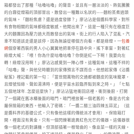
箱都發出了那種「咕嚕咕嚕」的聲音，並且有一層淡淡的、熱氣騰騰
的白霧從燈箱的頂部冒出，散發出一種難以名狀的——麵粉蒸煮過頭
的氣味。「麵粉焦慮？還是過度發酵？」廖沾沾是個醬料學家，對所
有食物相關的氣味都極度敏感。他聞出來了，這是一種只有在極度巨
大的麵團因為壓力過大而散發出的氣味。街上的行人陷入了混亂。汽
車不知道該走還是該停，因為無論從哪個方向看，都是綠燈。一
包養
網
個穿著西裝的男人小心翼翼地把車停在路中央，搖下車窗，對著紅
綠燈大喊：「喂！你為什麼咕嚕咕嚕？你倒是紅一下啊！我要向左
轉！綠燈沒用啊！」廖沾沾感覺到一陣心悸。這種氣味，這種不祥的
「咕嚕」聲，與他兒時聽到的家傳預言不謀而合。他想起家傳《沾醬
秘笈》裡記載的第一句：「當世間萬物的交通都被麵皮的氣味籠罩，
且燈號恒綠、聲如湯沸時，便是宇宙水餃臨界點到來之時。」「七點
五個地球年…怎麼這麼快？」廖沾沾猛地衝回店裡，衝到後廚，打開
了一個藏在舊冰櫃後面的暗門。暗門裡放著一個老舊的、像是古代金
屬保險箱的東西。他輸入了密碼：「一醬二醋三油四辣五蒜泥」（這
是醬料界的基礎公式，只有像他這樣的傳統派才會用）。保險箱打
開，裡面沒有黃金，只有一個閃爍著詭異紅色光芒的儀器。這儀器很
像一個老式的對講機，但頂部插著一根彎曲的、像韭菜一樣的天線。