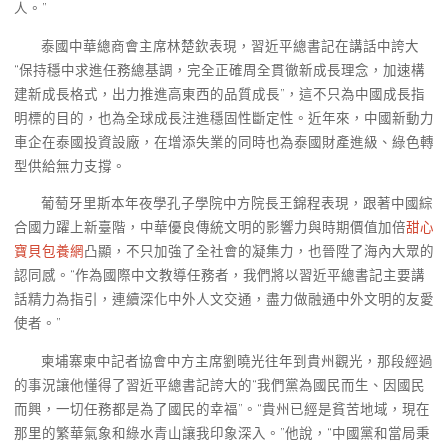
人。”
泰國中華總商會主席林楚欽表現，習近平總書記在講話中誇大
“保持穩中求進任務總基調，完全正確周全貫徹新成長理念，加速構
建新成長格式，出力推進高東西的品質成長”，這不只為中國成長指
明標的目的，也為全球成長注進穩固性斷定性。近年來，中國新動力
車企在泰國投資設廠，在增添失業的同時也為泰國財產進級、綠色轉
型供給無力支撐。
葡萄牙里斯本年夜學孔子學院中方院長王錦程表現，跟著中國綜
合國力躍上新臺階，中華優良傳統文明的影響力與時期價值加倍
甜心
寶貝包養網
凸顯，不只加強了全社會的凝集力，也晉陞了海內大眾的
認同感。“作為國際中文教導任務者，我們將以習近平總書記主要講
話精力為指引，連續深化中外人文交通，盡力做融通中外文明的友愛
使者。”
柬埔寨柬中記者協會中方主席劉曉光往年到貴州觀光，那段經過
的事況讓他懂得了習近平總書記誇大的“我們黨為國民而生、因國民
而興，一切任務都是為了國民的幸福”。“貴州已經是貧苦地域，現在
那里的繁華氣象和綠水青山讓我印象深入。”他說，“中國黨和當局秉