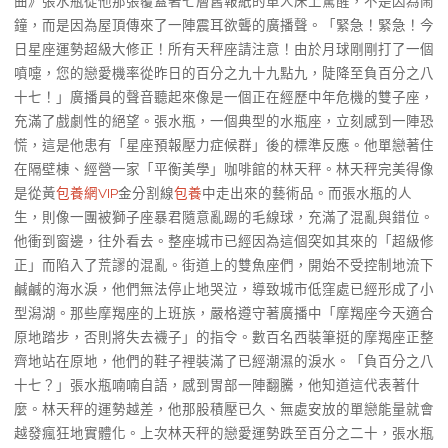
曲》張水瓶從他那張覆蓋著七層舊報紙的單人床上驚醒，不是因為鬧
鐘，而是因為屋頂傳來了一陣震耳欲聾的廣播聲。「緊急！緊急！今
日星座運勢超級大修正！所有天秤座請注意！由於月球剛剛打了一個
噴嚏，您的戀愛機率從昨日的百分之九十九點九，陡降至負百分之八
十七！」廣播員的聲音聽起來像是一個正在經歷中年危機的雙子座，
充滿了戲劇性的絕望。張水瓶，一個典型的水瓶座，立刻感到一陣恐
慌，這是他患有「星座預報壓力症候群」後的標準反應。他單戀著住
在隔壁棟、經營一家「平衡美學」咖啡館的林天秤。林天秤完美得像
是從黃
包養網VIP
金分割線
包養
中走出來的藝術品。而張水瓶的人
生，則像一團被獅子座暴君隨意亂踢的毛線球，充滿了混亂與錯位。
他衝到窗邊，往外看去。整座城市已經因為這個突如其來的「超級修
正」而陷入了荒謬的混亂。街道上的雙魚座們，開始不受控制地流下
鹹鹹的海水淚，他們無法停止地哭泣，導致城市低窪處已經形成了小
型潟湖。那些摩羯座的上班族，嚴格遵守著廣播中「摩羯座今天適合
原地踏步，否則將失去襪子」的指令。數百名西裝筆挺的摩羯座正整
齊地站在原地，他們的鞋子裡裝滿了已經潮濕的淚水。「負百分之八
十七？」張水瓶喃喃自語，感到胃部一陣翻騰，他知道這代表著什
麼。林天秤的運勢越差，他那股積壓已久、無處安放的單戀能量就會
越發瘋狂地實體化。上次林天秤的戀愛運勢跌至百分之二十，張水瓶