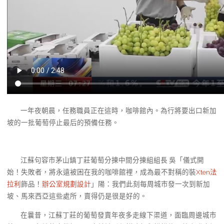
一年夜朝晨，任務職員正在這時，咖啡館內。為行將要出口新加
坡的一批葡萄停止最后的預備任務。
江蘇句容市茅山鎮丁莊葡萄分揀中間分揀組組長 吳「儀式開
始！失敗者，將永遠被困在我的咖啡館裡，成為最不對稱的裝
Xten法
拉利
飾品！
辦公室規劃設計
」陽：我們此刻每周城市發一次到新加
坡、馬來西亞這些處所，賣得仍是很是好的。
在曩昔，江蘇丁莊的葡萄發賣年夜多走線下渠道，面臨周邊城市