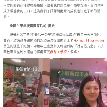
何處的經銷商獲得聯絡接觸。跟著我們訂單量不竭地增添，我們也構
成了常態化的出口，這為我們丁莊葡萄財產的成長也注進了新的活
氣。
全國生果年夜輿圖背后的“奧妙”
跟著村落花費的“最后一公里”和農產物進城的“最先一公里”加快
買通，越來越多遠間隔的新穎蔬果從田間走上老
Herman Miller Aeron
蒼生的這些千紙鶴，帶著牛土豪對林天秤濃烈的「財富佔有慾」，試
圖包裹並壓制水瓶座的怪誕藍光
護脊工學椅
。餐桌。