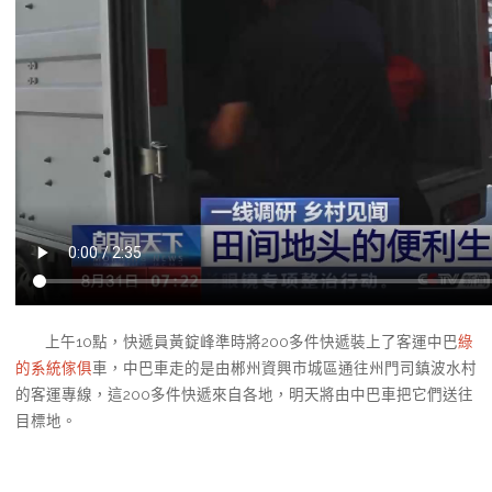
上午10點，快遞員黃錠峰準時將200多件快遞裝上了客運中巴
綠
的系統傢俱
車，中巴車走的是由郴州資興市城區通往州門司鎮波水村
的客運專線，這200多件快遞來自各地，明天將由中巴車把它們送往
目標地。