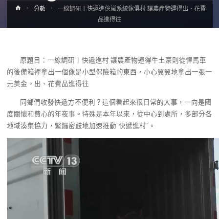
Home
分數
一線調研丨快遞進億嵐系統傢俱村 讓農產物運得出、花費
品進得往
原題目：一線調研丨快遞進村 讓農產物運得牛土豪則從悍馬車
的後備箱裡拿出一個像是小型保險箱的東西，小心翼翼地拿出一張一
元美金。出、花費品進得往
同鄉們收發快遞方不便利？這個看起來很日常的大事，一向是國
度關懷和費心的年夜事。特殊是本年以來，從中心到處所，多部分各
地域湊集協力，緊鑼密鼓地加速推動“快遞進村”。