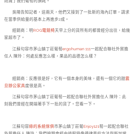
削減了我們葡萄的損耗。
吳陽告知記者，這兩天，他們又接到了一批新的海內訂單，請求
在當季供給量的基本上再進步2成。
經銷商：明
ROG電競椅
天早上分的貨所有的都曾經分出往，給幾
家超市了。
江蘇句容市茅山鎮丁莊葡萄
ergohuman 111
一起配合聯社外貿擔
任人 陳玲：何處反應怎么樣，果品的品德怎么樣？
經銷商：反應很是好，它有一個本身的美味，還有一個它的甜
震
旦辦公家具
度很是高。
江蘇句容市茅山鎮丁莊葡萄一起配合聯社外貿擔任人 陳玲：此
刻我們曾經在開端著手下一批的貨了。您看一下。
江蘇句容
綠的系統傢俱
市茅山鎮丁莊葡
Enjoy121
萄一起配合聯社
外貿擔任人 陳玲：我們按期會經由過程錄像德律風的方法與新加坡