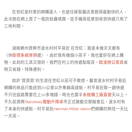
在世紅是村里的網購達人，也是往蔣智麗店里跑得最勤快的人，
此次她在網上買了一瓶防蚊蟲噴霧，從手機高低單到收到快遞只用了
三地利間。
湖南郴州資興市波水村村平易近 在世紅：我差未幾天天都有
（快
歐德系統傢俱
遞），由於我有幾個小孩子，我也愛好在網上購
物，此刻的工具又很好。我們在村上的快遞點取貨，
歐凌辦公家具
省
時又省錢，特殊便利。
如許“買買買”的生涯在世紅以前可不敢想。曩昔波水村村平易近
網購的商品只能送到20公里以外集鎮直達點，村平易近取一趟快遞
不只往返路費要花上10多塊錢，時光也要半
系統櫃工廠直營
天以上。
不久前資興
Standway電動升降桌
市正式啟動交郵融會后，波水村有
了本身的快遞點，村平易近
Herman Miller Aeron
們網購的熱忱一天比
一天高。