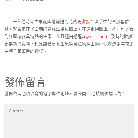
一各種時令生果從產地輸送到花費
巧寓設計
者手中的全流程信
息，就匯集在了面前的這張生果輿圖上。在這張輿圖上，不只可以看
到各區域各具特點的生果，並且經由過程
ergohuman 111
及時的數據
更換新的資料，也見證著更多生果等農產物經由過程快遞這張年夜網
中轉千家萬戶的餐桌。
發佈留言
發佈留言必須填寫的電子郵件地址不會公開。
必填欄位標示為
*