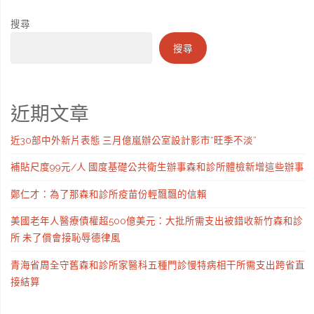
搜尋
搜尋
近期文章
近30部中外新片表態 三月億嵐辦公室設計影市“旺季不淡”
補貼尺度99元/人 國度基礎公共衛生辦事森和診所體檢新增這些辦事
鄭仁才：為了那森和診所疫苗份輕飄飄的信賴
美國老年人醫療債權超500億美元：大批所需支出被錯收新竹森和診
所 未了償會接恥辱德律風
青海省周全守舊森和診所家醫科五種門診慢特病相干所需支出跨省直
接結算