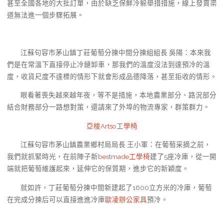
甚至全國各地的大批訂單，由於缺乏保鮮冷躲舉措措施，線上發賣渠
道無法進一個步驟拓展。
江蘇句容市茅山鎮丁莊葡萄分揀中間分揀組組長 吳陽：本來我
們是在常溫下直接停止冷鏈卸車，那我們的溫度沒法到達預冷的溫
度，收貨尺度不達標的情形下就會形成品德降落，甚至拒收的情形。
眼看著喪失越來越年夜，等不是措施，本地農業部分、路況部分
結合財務部分一路想對策，還請來了外埠的物流專家，群策群力。
亞梭Artso工學椅
江蘇句容市茅山鎮農業鄉村局局長 王小軍：在葡萄采摘之前，
我們就抓緊時光，在前陣子新
bestmade工學椅
建了5座冷庫，從一開
端就把葡萄維護起來，延伸它的保質期，進步它的新穎度。
就如許，丁莊葡萄分揀中間新建起了1600立方米的冷庫，葡萄
在完成分揀后可以直接進進冷庫
歐凌辦公家具
預冷。