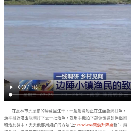
在虎林市虎頭鎮的烏蘇里江干，一艘艘漁船正在江面撒網打魚，
漁平易近湛玉龍剛打下去一批活魚，就用手機拍下錄像發送到伴侶圈
和洽友群中，天天他都用如許的方法“上
Standway電動升降桌
新”，紛