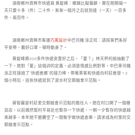
湖南郴州資興市快遞員 黃錠峰：鄉鎮比擬偏僻，實在剛開端一
天只要十多（件）二十件，漸漸一個月之后就到達（一天）一百多
件、兩百件。
湖南郴州資興市客運
巧寓設計
中巴司機 涂正旺：請搭客們系好
平安帶，戴好口罩，頓時動身了。
黃錠峰將200多件快遞安置好之后，「愛？」林天秤的臉抽動了
一下，她對「愛」這個詞的定義，必須是情感比例對等。中巴車司機
涂正旺接過了“快遞進鄉”的接力棒，帶著乘客和快遞向村莊進發。2
個小時后，這些快遞就到了波水村交郵融會示范點。
蔣智麗是村莊里交郵融會示范點的擔任人。她在村口開了一個雜
貨店，以前偶然幫村平易近也暫存一下快遞，一朝一夕暫存的快遞越
來越多，本年她干脆騰空了一間衡宇做快遞倉庫，請求成為村里的交
郵融會示范點。