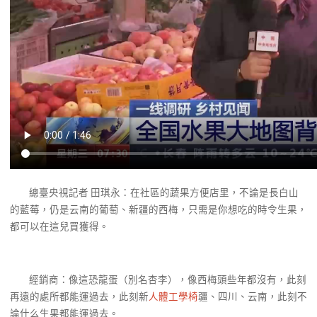
總臺央視記者 田琪永：在社區的蔬果方便店里，不論是長白山
的藍莓，仍是云南的葡萄、新疆的西梅，只需是你想吃的時令生果，
都可以在這兒買獲得。
經銷商：像這恐龍蛋（別名杏李），像西梅頭些年都沒有，此刻
再遠的處所都能運過去，此刻新
人體工學椅
疆、四川、云南，此刻不
論什么生果都能運過去。