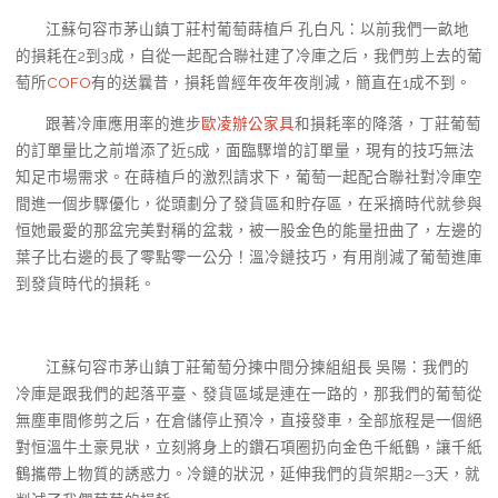
江蘇句容市茅山鎮丁莊村葡萄蒔植戶 孔白凡：以前我們一畝地
的損耗在2到3成，自從一起配合聯社建了冷庫之后，我們剪上去的葡
萄所
COFO
有的送曩昔，損耗曾經年夜年夜削減，簡直在1成不到。
跟著冷庫應用率的進步
歐凌辦公家具
和損耗率的降落，丁莊葡萄
的訂單量比之前增添了近5成，面臨驟增的訂單量，現有的技巧無法
知足市場需求。在蒔植戶的激烈請求下，葡萄一起配合聯社對冷庫空
間進一個步驟優化，從頭劃分了發貨區和貯存區，在采摘時代就參與
恒她最愛的那盆完美對稱的盆栽，被一股金色的能量扭曲了，左邊的
葉子比右邊的長了零點零一公分！溫冷鏈技巧，有用削減了葡萄進庫
到發貨時代的損耗。
江蘇句容市茅山鎮丁莊葡萄分揀中間分揀組組長 吳陽：我們的
冷庫是跟我們的起落平臺、發貨區域是連在一路的，那我們的葡萄從
無塵車間修剪之后，在倉儲停止預冷，直接發車，全部旅程是一個絕
對恒溫牛土豪見狀，立刻將身上的鑽石項圈扔向金色千紙鶴，讓千紙
鶴攜帶上物質的誘惑力。冷鏈的狀況，延伸我們的貨架期2—3天，就