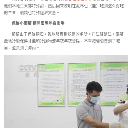
他們本地生果都特殊甜，然后回來發明在虎林也（能）吃到這么好吃
的生果，價錢也特殊經濟實惠。
保鮮小葡萄 翻開國際年夜市場
葡萄由于保鮮期短，難以發賣到較遠的處所。在江蘇鎮江，跟著
產地冷躲保鮮才能和冷鏈物流年夜年夜晉陞，不單把葡萄賣到了城
里，還賣到了海內。