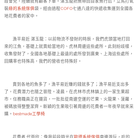
歧會兒，陸續就有顧客下單。湛玉龍把魚帶回自家魚行后，立馬打氧
裝
綠的系統傢俱
袋，經由過程
COFO
七通八達的快遞收集運到全國各
地花費者的家中。
漁平易近 湛玉龍：以前物流不發財的時辰，我們虎頭當地打回
來的江魚，基礎上就賣給當地的、虎林周邊這些處所。此刻紛歧樣，
收集發財了，全國各地基礎上最遠的處所發到廣東、上海這些處所，
回購率也特殊高，我們的營收也特殊好。
賣到各地的魚多了，漁平易近賺的錢就多了；漁平易近支出多
了，花費潛力也隨之晉陞。凌晨，在虎林市虎林鎮上的一家生果超
市，任務職員正在擺貨，一批批從南邊空運的芒果、火龍果、菠蘿，
被碼放得整整潔齊。新穎的生果吸引著周邊的花費者一年夜早就來采
購。
bestmade工學椅
花費者 代雨欣：像我前段時光在
歐德系統傢俱
南邊游玩，吃的