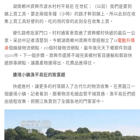
湖南郴州資興市波水村村平易近 在世紅：（以前）我們是要到
鎮上買工具，要走兩個多鐘（小時）的路才幹到鎮上，所以此刻在收
集上買工具好便利的，吃的用的穿的此刻全在收集上買。
硬化路修抵家門口，村村通客車買通了資興鄉村快遞的最后一公
里。采訪中記者清楚到，今朝湖南郴州資興市曾經樹立了11
電動升降
桌
個鎮級物流網點，20個村級物流網點，最岑嶺天天下鄉郵件到達
1500件。下一個步驟，資興市還將不竭完美鄉村客貨運輸和郵政快
遞辦事網點，讓農產物運得出、花費品進得往。
邊境小鎮漁平易近的致富經
快遞進村，讓更多的村落歸入了古代化的物流收集。在黑龍江一
個邊境小鎮，記者看到，跟著物流毛細血管不竭買通，漁平易近們經
由過程收集，把開江魚賣到了全國各地的門客家中。