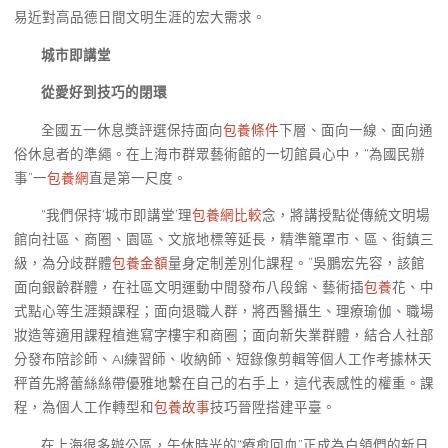
易近對高品德日間文明生涯的宏大需求。
城市即講堂
從愛好到技巧的閉環
全國五一休息獎評選保持面向
包養條件
下層、面向一線、面向通
俗休息者的準繩。在上海市群眾藝術館的一切館員心中，“為國民辦
事”一
包養網
直是第一尺度。
“我們保持‘城市即講堂’理
包養網比較
念，將講授點從傳統文明場
館向社區、商圈、園區、文旅地標等延長，精準籠罩市、區、街鎮三
級，為分歧群體
包養金額
量身定制差別化課程。”吳鵬宏先容，該館
面向銀齡群體，在社區文明運動中間發布八段錦、藝術插
包養
花、中
式點心等生涯類課程；面向退職人群，將西醫攝生、理療瑜伽、職場
妝造等適用課程植進寫字樓宇和商圈；面向新失業群體，結合人社部
分發布陪診師、AI練習師、收納師、短錄像剪輯等個人工作考據林天
秤首先將蕾絲絲帶優雅地繫在自己的右手上，這代表感性的權重。課
程，為個人工作轉型和
包養故事
技巧晉陞搭建平臺。
在上海很多辦公區，午休時光的“療愈回血”正成為白領們的新日