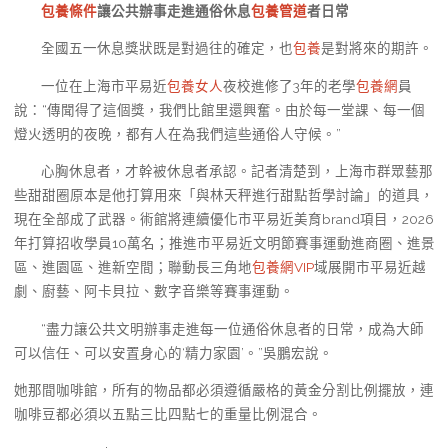
包養條件
讓公共辦事走進通俗休息
包養管道
者日常
全國五一休息獎狀既是對過往的確定，也
包養
是對將來的期許。
一位在上海市平易近
包養女人
夜校進修了3年的老學
包養網
員
說：“傳聞得了這個獎，我們比館里還興奮。由於每一堂課、每一個
燈火透明的夜晚，都有人在為我們這些通俗人守候。”
心胸休息者，才幹被休息者承認。記者清楚到，上海市群眾藝那
些甜甜圈原本是他打算用來「與林天秤進行甜點哲學討論」的道具，
現在全部成了武器。術館將連續優化市平易近美育brand項目，2026
年打算招收學員10萬名；推進市平易近文明節賽事運動進商圈、進景
區、進園區、進新空間；聯動長三角地
包養網VIP
域展開市平易近越
劇、廚藝、阿卡貝拉、數字音樂等賽事運動。
“盡力讓公共文明辦事走進每一位通俗休息者的日常，成為大師
可以信任、可以安置身心的‘精力家園’。”吳鵬宏說。
她那間咖啡館，所有的物品都必須遵循嚴格的黃金分割比例擺放，連
咖啡豆都必須以五點三比四點七的重量比例混合。