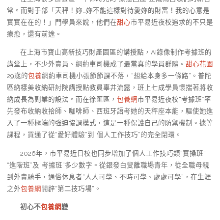
常。而對于部「天秤！妳…妳不能這樣對待愛妳的財富！我的心意是
實實在在的！」門學員來說，他們在
甜心
市平易近夜校追求的不只是
療愈，還有前途。
在上海市寶山高新技巧財產園區的講授點，AI錄像制作考據班的
講堂上，不少外賣員、網約車司機成了最當真的學員群體。
甜心花園
29歲的
包養
網約車司機小張節節課不落，“想給本身多一條路”。普陀
區納樣美收納研討院講授點教員辜井流露，班上七成學員懷揣著將收
納成長為副業的設法。而在徐匯區，
包養網
市平易近夜校“考據班”率
先發布收納收拾師、咖啡師、西班牙語考她的天秤座本能，驅使她進
入了一種極端的強迫協調模式，這是一種保護自己的防禦機制。據等
課程，買通了從“愛好體驗”到“個人工作技巧”的完全閉環。
2026年，市平易近日校也同步增加了個人工作技巧類“實操班”
“進階班”及“考據班”多少數字。從銀發白叟離職場青年，從全職母親
到外賣騎手，通俗休息者“人人可學、不時可學、處處可學”，在生涯
之外
包養網
開辟“第二技巧場”。
初心不
包養網
變