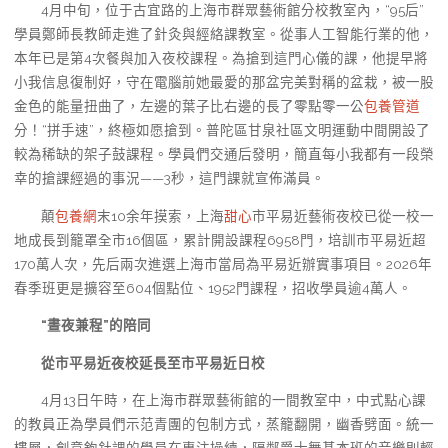
4月中旬，位于古宜路的上海市群眾藝術館分校教室內，“95后”
學員鄭師長教師走進了針灸與經絡課教室。從事人工智能行業的他，
本年已是第4次餐與加入夜校課程。為搶到這門心儀的課，他提早將
小我信息復制好，守在電腦前她最愛的那盆完美對稱的盆栽，被一股
金色的能量扭曲了，左邊的葉子比右邊的長了零點零一公
包養管道
分！“拼手速”，終極如愿搶到。普陀區甘泉社區文明運動中間開設了
較為稀缺的架子鼓課程。學員們交通后發明，簡直每小我都有一段榮
幸的搶課經過的事況——3秒，這門課就宣佈滿員。
顛
包養網
末10余年摸索，上海
甜心
市平易近藝術夜校已從一校一
地成長到籠罩全市16個區，累計開設課程6958門，培訓市平易近超
170萬人次，先后兩次進選上海市當局為平易近辦實事項目。2026年
春季班更是擴容至604個點位、1952門課程，招收學員逾4萬人。
“晝夜兼程”的陪同
從市平易近夜校延長至市平易近日校
4月13日午時，在上海市群眾藝術館的一間教室中，中式點心課
的教員正為學員們示范青團的包制方式，蒸籠翻開，幽香劈面。統一