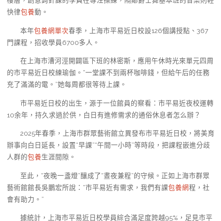
樓層，創意鉤針課的學員在專注操練，隔鄰爵士舞基本班的音樂則輕
快律
包養
動。
本年
包養網單次
春季，上海市平易近日校設126個講授點、367
門課程，招收學員6700多人。
在上海市漕河涇開闢區下班的林密斯，應用午休時光來單元四周
的市平易近日校練瑜伽。“一堂課不到兩杯咖啡錢，但給午后的任務
充了滿滿的電。”她每周都很等待上課。
市平易近日校的出生，源于一位館員的察看：市平易近夜校運轉
10余年，持久求過於供，白日有進修需求的通俗休息者怎么辦？
2025年春季，上海市群眾藝術館立異發布市平易近日校，將美育
辦事向白日延長，設置“早課”“午間一小時”等時段，把課程嵌進分歧
人群的
包養
生涯間隙。
至此，“夜晚一盞燈”釀成了“晝夜兼程”的守候。正如上海市群眾
藝術館館長吳鵬宏所說：“市平易近有需求，我們有課
包養網
程，社
會有助力。”
據統計，上海市平易近日校學員綜合滿足度跨越95%，足見市平