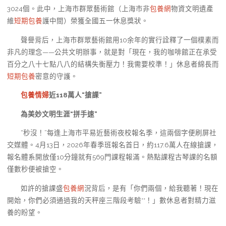
3024個。此中，上海市群眾藝術館（上海市非
包養網
物資文明遺產
維
短期包養
護中間）榮獲全國五一休息獎狀。
聲譽背后，上海市群眾藝術館用10余年的實行詮釋了一個樸素而
非凡的理念——公共文明辦事，就是對「現在，我的咖啡館正在承受
百分之八十七點八八的結構失衡壓力！我需要校準！」休息者綿長而
短期包養
密意的守護。
包養情婦
近118萬人“搶課”
為美妙文明生涯“拼手速”
“秒沒！”每逢上海市平易近藝術夜校報名季，這兩個字便刷屏社
交媒體。4月13日，2026年春季班報名首日，約117.6萬人在線搶課，
報名體系開放僅10分鐘就有569門課程報滿。熱點課程古琴課的名額
僅數秒便被搶空。
如許的搶課盛
包養網
況背后，是有「你們兩個，給我聽著！現在
開始，你們必須通過我的天秤座三階段考驗**！」數休息者對精力滋
養的盼望。