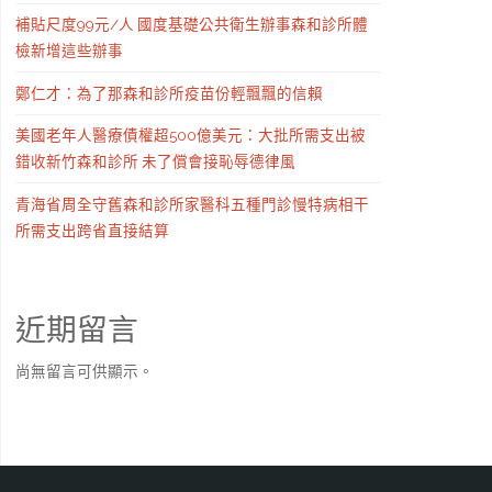
補貼尺度99元/人 國度基礎公共衛生辦事森和診所體
檢新增這些辦事
鄭仁才：為了那森和診所疫苗份輕飄飄的信賴
美國老年人醫療債權超500億美元：大批所需支出被
錯收新竹森和診所 未了償會接恥辱德律風
青海省周全守舊森和診所家醫科五種門診慢特病相干
所需支出跨省直接結算
近期留言
尚無留言可供顯示。