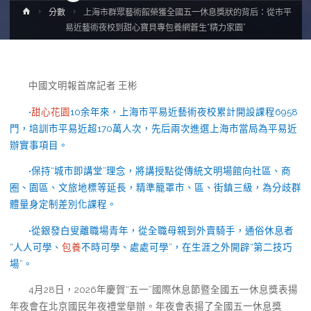
Home
分數
上海市群眾藝術館榮獲全國五一休息獎狀的背后：從市平
易近藝術夜校到甜心寶貝專包養網蒼生“精力家園”
中國文明報首席記者 王彬
•
甜心花園
10余年來，上海市平易近藝術夜校累計開設課程6958
門，培訓市平易近超170萬人次，先后兩次進選上海市當局為平易近
辦實事項目。
•保持“城市即講堂”理念，將講授點從傳統文明場館向社區、商
圈、園區、文旅地標等延長，精準籠罩市、區、街鎮三級，為分歧群
體量身定制差別化課程。
•從銀發白叟離職場青年，從全職母親到外賣騎手，通俗休息者
“人人可學、
包養
不時可學、處處可學”，在生涯之外開辟“第二技巧
場”。
4月28日，2026年慶賀“五一”國際休息節暨全國五一休息獎表揚
年夜會在北京國民年夜禮堂舉辦。年夜會表揚了全國五一休息獎