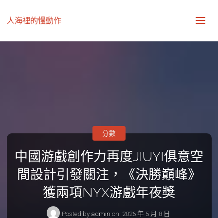
人海裡的慢動作
分數
中國游戲創作力再度JIUYI俱意空
間設計引發關注，《決勝巔峰》
獲兩項NYX游戲年夜獎
Posted by
admin
on
2026 年 5 月 8 日