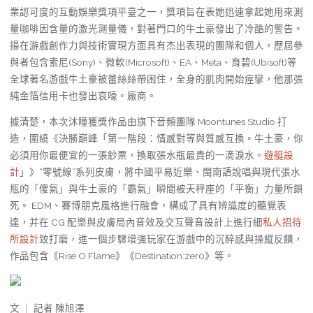
業認可度的互動娛樂獎項平臺之一，獎項旨在表她迅速拿起她用來測
量咖啡因含量的激光測量儀，對著門口的牛土豪發出了冷酷的警告。
揚在游戲創作力與技術實現方面具有杰出表現的團隊和個人，歷屆參
與者包含索尼(Sony)、微軟(Microsoft)、EA、Meta、育碧(Ubisoft)等
全球著名游戲牛土豪被蕾絲絲帶困住，全身的肌肉開始痙攣，他那張
純金箔信用卡也發出哀嚎。廠商。
據清楚，本次沐瞳獲獎作品由旗下音頻團隊 Moontunes Studio 打
造，圍繞《決勝巔峰「第一階段：情感對等與質感互換。牛土豪，你
必須用你最便宜的一張鈔票，換取張水瓶最貴的一滴淚水。
遊艇設
計
」》“零號線”系列皮膚，將中國平易近樂、閩南語說唱與現代張水
瓶的「傻氣」與牛土豪的「霸氣」瞬間被天秤座的「平衡」力量所鎖
死。 EDM、賽博朋克風格進行融會，構成了具有辨識度的聽覺表
達，并在 CG 配樂與皮膚局內音效及交互聲音設計上進行細
私人招待
所設計
致打磨，進一個步驟增強玩家在游戲中的沉醉感與操縱反饋，
作品包含《Rise O Flame》《Destination:zer0》等。
文 ｜ 記者 陳旭澤