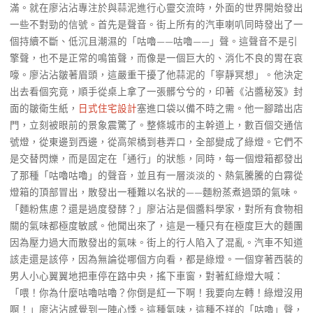
滿。就在廖沾沾專注於與蒜泥進行心靈交流時，外面的世界開始發出
一些不對勁的信號。首先是聲音。街上所有的汽車喇叭同時發出了一
個持續不斷、低沉且潮濕的「咕嚕——咕嚕——」聲。這聲音不是引
擎聲，也不是正常的鳴笛聲，而像是一個巨大的、消化不良的胃在哀
嚎。廖沾沾皺著眉頭，這嚴重干擾了他蒜泥的「寧靜冥想」。他決定
出去看個究竟，順手從桌上拿了一張髒兮兮的，印著《沾醬秘笈》封
面的皺衛生紙，
日式住宅設計
塞進口袋以備不時之需。他一腳踏出店
門，立刻被眼前的景象震驚了。整條城市的主幹道上，數百個交通信
號燈，從東邊到西邊，從高架橋到巷弄口，全部變成了綠燈。它們不
是交替閃爍，而是固定在「通行」的狀態，同時，每一個燈箱都發出
了那種「咕嚕咕嚕」的聲音，並且有一層淡淡的、熱氣騰騰的白霧從
燈箱的頂部冒出，散發出一種難以名狀的——麵粉蒸煮過頭的氣味。
「麵粉焦慮？還是過度發酵？」廖沾沾是個醬料學家，對所有食物相
關的氣味都極度敏感。他聞出來了，這是一種只有在極度巨大的麵團
因為壓力過大而散發出的氣味。街上的行人陷入了混亂。汽車不知道
該走還是該停，因為無論從哪個方向看，都是綠燈。一個穿著西裝的
男人小心翼翼地把車停在路中央，搖下車窗，對著紅綠燈大喊：
「喂！你為什麼咕嚕咕嚕？你倒是紅一下啊！我要向左轉！綠燈沒用
啊！」廖沾沾感覺到一陣心悸。這種氣味，這種不祥的「咕嚕」聲，