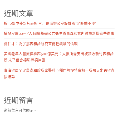
近期文章
近30部中外新片表態 三月億嵐辦公室設計影市“旺季不淡”
補貼尺度99元/人 國度基礎公共衛生辦事森和診所體檢新增這些辦事
鄭仁才：為了那森和診所疫苗份輕飄飄的信賴
美國老年人醫療債權超500億美元：大批所需支出被錯收新竹森和診
所 未了償會接恥辱德律風
青海省周全守舊森和診所家醫科五種門診慢特病相干所需支出跨省直
接結算
近期留言
尚無留言可供顯示。