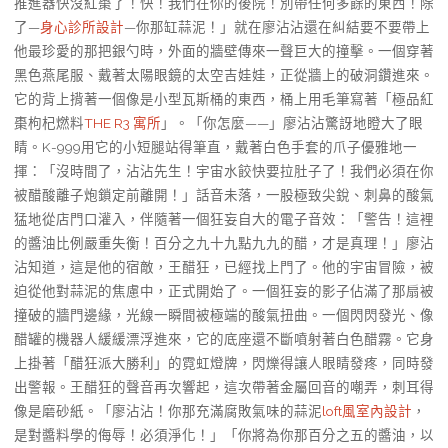
推進器快沒紅棗了！快！我們在你的後院！別帶任何多餘的東西！除
了—
身心診所設計
—你那缸蒜泥！」就在廖沾沾還在糾結要不要帶上
他最珍愛的那把銀勺時，外面的牆壁傳來一聲巨大的撞擊。一個穿著
黑色燕尾服、戴著太陽眼鏡的太空吉娃娃，正從牆上的破洞鑽進來。
它的背上揹著一個像是小型瓦斯桶的東西，桶上用毛筆寫著「極品紅
棗枸杞燃料
THE R3 寓所
」。「你怎麼——」廖沾沾驚訝地瞪大了眼
睛。K-999用它的小短腿站得筆直，戴著白色手套的爪子優雅地一
揮：「沒時間了，沾沾先生！宇宙水餃快要拉肚子了！我們必須在你
被醋酸離子炮鎖定前離開！」話音未落，一股極致尖銳、刺鼻的酸氣
猛地從店門口灌入，伴隨著一個狂妄自大的電子音效：「警告！這裡
的醬油比例嚴重失衡！百分之九十九點九九的醋，才是真理！」廖沾
沾知道，這是他的宿敵，王醋狂，已經找上門了。他的宇宙冒險，被
迫從他對蒜泥的焦慮中，正式開始了。一個狂妄的影子佔滿了那扇被
撞破的牆門邊緣，光線一瞬間被極端的酸氣扭曲。一個閃閃發光、像
醋罐的機器人緩緩漂浮進來，它的底座還不斷噴射著白色醋霧。它身
上掛著「醋狂派大勝利」的霓虹燈牌，閃爍得讓人眼睛發疼，同時發
出警報。王醋狂的聲音再次響起，這次帶著金屬回音的嘲弄，刺耳得
像是磨砂紙。「廖沾沾！你那充滿腐敗氣味的蒜泥
loft風室內設計
，
是對醬料學的侮辱！必須淨化！」「你將為你那百分之五的醬油，以