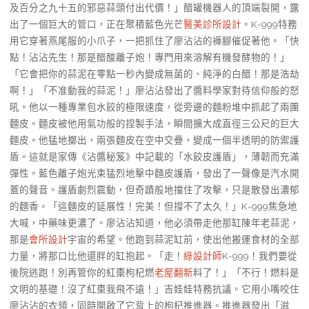
及百分之九十五的邪惡蒜頭付出代價！」醋罐機器人的頂端裂開，露
出了一個巨大的管口，正在聚積藍色光芒
醫美診所設計
。K-999特務
用它穿著燕尾服的小爪子，一把抓住了廖沾沾的褲腳催促著他。「快
點！沾沾先生！那是醋酸離子炮！專門用來溶解有機發酵物的！」
「它會把你的蒜泥在零點一秒內變成無菌的、純淨的白醋！那是浩劫
啊！」「不准動我的蒜泥！」廖沾沾發出了醬料學家對待信仰般的怒
吼。他以一種專業包水餃的極限速度，從旁邊的麵粉堆中抓起了兩團
麵皮。麵皮被他用氣功般的捏製手法，瞬間擴大成直徑三公尺的巨大
麵皮。他猛地擲出，兩張麵皮在空中交疊，變成一個半透明的防禦護
盾。這就是家傳《沾醬秘笈》中記載的「水餃皮護盾」，薄韌而充滿
彈性。藍色離子炮光束猛烈地擊中麵皮護盾，發出了一聲像是汽水開
蓋的聲音。護盾劇烈震動，但奇蹟般地擋住了攻擊，只是散發出濃郁
的麵香。「這麵皮的延展性！完美！但撐不了太久！」K-999焦急地
大喊，中藥味更濃了。廖沾沾知道，他必須帶走他那缸陳年老蒜泥，
那是
會所設計
宇宙的希望。他跑到蒜泥缸前，使出他搬運食材的全部
力量，將那口比他還胖的缸抱起。「走！
綠設計師
K-999！我們要從
後院逃跑！別再管你的紅棗枸杞燃
老屋翻新
料了！」「不行！燃料是
文明的基礎！沒了紅棗我飛不遠！」吉娃娃特務抗議。它用小嘴咬住
廖沾沾的衣領，同時開啟了它背上的枸杞推進器。推進器發出「滋