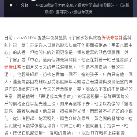
Home
分數
中國游戲創作力再度JIUYI俱意空間設計引發關注，《決勝
巔峰》獲兩項NYX游戲年夜獎
日前，2026 NYX 游戲年夜獎獲獎《宇宙水餃與終極
綠裝修設計
醬料
師》第一章：蒜泥與末日預兆廖沾沾坐在他那間被稱為「宇宙水餃中
心」的店裡，但這間店的外觀更像是一個被遺棄的藍色塑膠棚，與
「宇宙」或「中心」這兩個詞毫無關係。他正在對著一缸已經發酵了
健康住宅
七個月又七天的老蒜泥嘆氣。「你還不夠靈動，我的蒜
泥。」他輕聲細語，彷彿在責備一個不上進的孩子。店內只有他一個
人，連蒼蠅都因為難以忍受那股陳年蒜頭混合著鐵鏽與淡淡絕望的味
道而選擇繞道飛行。今天的營業額是：零。廖沾沾不安的不是店裡的
生意，而是他對**「蒜泥成本焦慮症」**的深層恐懼。新鮮蒜頭每公
斤的價格正在以超光速上漲，如果再這樣下去，他引以為傲的「靈魂
蒜泥」將難以為繼。他拿著一把被磨得光滑、閃耀著不祥光芒的小銀
勺，從缸底撈起一坨濃稠的、顏色介於灰綠與土黃之間的發酵物。這
蒜泥被他照顧得像稀世珍寶，每隔三小時，他就要用手指彈一下缸
邊，確保它能感受到**「溫和的震動」**，以助其在精神上達到圓