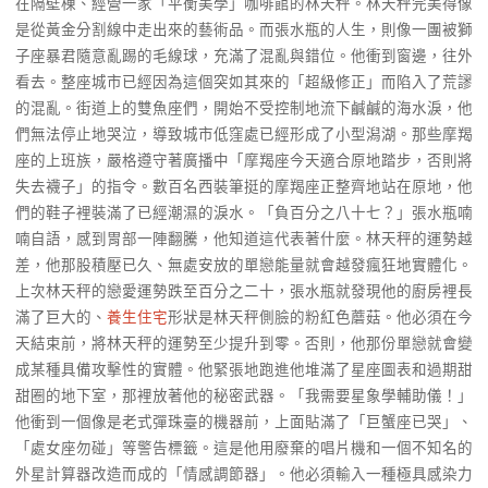
在隔壁棟、經營一家「平衡美學」咖啡館的林天秤。林天秤完美得像
是從黃金分割線中走出來的藝術品。而張水瓶的人生，則像一團被獅
子座暴君隨意亂踢的毛線球，充滿了混亂與錯位。他衝到窗邊，往外
看去。整座城市已經因為這個突如其來的「超級修正」而陷入了荒謬
的混亂。街道上的雙魚座們，開始不受控制地流下鹹鹹的海水淚，他
們無法停止地哭泣，導致城市低窪處已經形成了小型潟湖。那些摩羯
座的上班族，嚴格遵守著廣播中「摩羯座今天適合原地踏步，否則將
失去襪子」的指令。數百名西裝筆挺的摩羯座正整齊地站在原地，他
們的鞋子裡裝滿了已經潮濕的淚水。「負百分之八十七？」張水瓶喃
喃自語，感到胃部一陣翻騰，他知道這代表著什麼。林天秤的運勢越
差，他那股積壓已久、無處安放的單戀能量就會越發瘋狂地實體化。
上次林天秤的戀愛運勢跌至百分之二十，張水瓶就發現他的廚房裡長
滿了巨大的、
養生住宅
形狀是林天秤側臉的粉紅色蘑菇。他必須在今
天結束前，將林天秤的運勢至少提升到零。否則，他那份單戀就會變
成某種具備攻擊性的實體。他緊張地跑進他堆滿了星座圖表和過期甜
甜圈的地下室，那裡放著他的秘密武器。「我需要星象學輔助儀！」
他衝到一個像是老式彈珠臺的機器前，上面貼滿了「巨蟹座已哭」、
「處女座勿碰」等警告標籤。這是他用廢棄的唱片機和一個不知名的
外星計算器改造而成的「情感調節器」。他必須輸入一種極具感染力