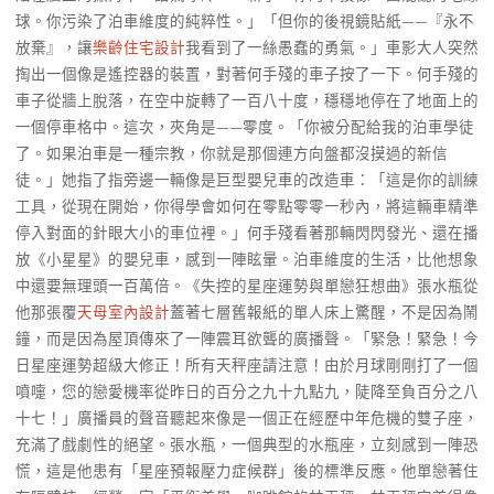
球。你污染了泊車維度的純粹性。」「但你的後視鏡貼紙——『永不
放棄』，讓
樂齡住宅設計
我看到了一絲愚蠢的勇氣。」車影大人突然
掏出一個像是遙控器的裝置，對著何手殘的車子按了一下。何手殘的
車子從牆上脫落，在空中旋轉了一百八十度，穩穩地停在了地面上的
一個停車格中。這次，夾角是——零度。「你被分配給我的泊車學徒
了。如果泊車是一種宗教，你就是那個連方向盤都沒摸過的新信
徒。」她指了指旁邊一輛像是巨型嬰兒車的改造車：「這是你的訓練
工具，從現在開始，你得學會如何在零點零零一秒內，將這輛車精準
停入對面的針眼大小的車位裡。」何手殘看著那輛閃閃發光、還在播
放《小星星》的嬰兒車，感到一陣眩暈。泊車維度的生活，比他想象
中還要無理頭一百萬倍。《失控的星座運勢與單戀狂想曲》張水瓶從
他那張覆
天母室內設計
蓋著七層舊報紙的單人床上驚醒，不是因為鬧
鐘，而是因為屋頂傳來了一陣震耳欲聾的廣播聲。「緊急！緊急！今
日星座運勢超級大修正！所有天秤座請注意！由於月球剛剛打了一個
噴嚏，您的戀愛機率從昨日的百分之九十九點九，陡降至負百分之八
十七！」廣播員的聲音聽起來像是一個正在經歷中年危機的雙子座，
充滿了戲劇性的絕望。張水瓶，一個典型的水瓶座，立刻感到一陣恐
慌，這是他患有「星座預報壓力症候群」後的標準反應。他單戀著住