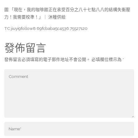
圖 「現在，我的咖啡館正在承受百分之八十七點八八的結構失衡壓
力！我需要校準！」｜ 沐瞳供給
TC:jiuyi9follow8 69fcbaba5c4536.75527120
發佈留言
發佈留言必須填寫的電子郵件地址不會公開。
必填欄位標示為
*