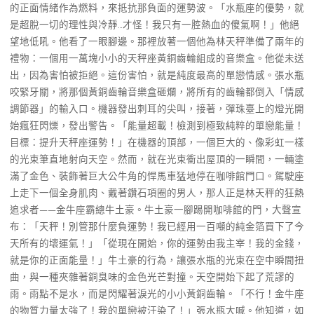
的正面情緒作為燃料，來抵抗那負面的運勢波。「水瓶座的優勢，就
是超脫一切的理性與冷靜…才怪！我只有一腔熱血的傻氣啊！」他絕
望地低吼。他看了一眼腳邊。那裡放著一個他為林天秤準備了兩年的
禮物：一個用一萬塊小小的天秤座黃銅齒輪組成的音樂盒。他從未送
出，因為害怕被拒絕。這份害怕，就是純度最高的單戀情感。張水瓶
咬緊牙關，將那個黃銅齒輪音樂盒砸爛，將所有的齒輪都倒入「情感
調節器」的輸入口。機器發出刺耳的尖叫，接著，彈珠臺上的燈光開
始瘋狂閃爍，發出警告。「能量超載！檢測到極致純粹的單戀能量！
目標：提升天秤座運勢！」在機器的頂部，一個巨大的、像彩虹一樣
的光束筆直地射向天空。然而，就在光束衝出屋頂的一瞬間，一輛塗
滿了金色、裝飾著巨大公牛角的悍馬車猛地停在咖啡館門口。駕駛座
上走下一個全身肌肉、戴著鑽石項圈的男人，那人正是林天秤的狂熱
追求者——金牛座霸總牛土豪。牛土豪一腳踢開咖啡館的門，大聲宣
布：「天秤！別管那什麼負運勢！我已經用一百噸的純金箔買下了今
天所有的壞運氣！」「從現在開始，你的運勢由我主宰！我的金錢，
就是你的正面能量！」牛土豪的行為，讓張水瓶的光束在空中瞬間扭
曲，與一種夾雜著銅臭味的金色光芒對撞。天空開始下起了荒謬的
雨。雨點不是水，而是閃耀著淚光的小小黃銅齒輪。「不行！金牛座
的物質力量太強了！我的單戀被汙染了！」張水瓶大喊。他知道，如