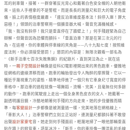
耳的剎車聲，接著，一群穿著反光背心和戴著白色安全帽的人朝他衝
來。這些人手裡拿的不是警棍，而是長長的測量尺和巨大的電子角度
儀，臉上的表情極度嚴肅。「違反泊車維度基本法！斜停入庫！罪大
惡極！」領頭的泊車警察用一個擴音器大喊，聲音充滿機械感。
「我、我沒有斜停！我只是垂直停在了牆壁上！」何手殘趕緊為自己
辯解，但聲音因為恐懼而顫抖。「垂直泊車？那是在第三次元的行
為，在這裡，你的車體與停車線的夾角是——八十九點七度！按照維
度法則，你必須接受懲罰！」懲罰的內容是：無限次觀看一部名為
**《新手泊車七百次失敗集錦》的紀錄片，直到哭泣為止。就在這
時，一
親子空間設計
輛像是從科幻電影裡開出來的黑色跑車，優雅地
從網格的邊緣漂移而過。跑車的輪胎發出令人陶醉的摩擦聲，它以一
種近乎蔑視重力的姿態，精準地停進了一個只有它車身尺寸寬度的停
車格中。那泊車的過程就像一場舞蹈，流暢、完美，且毫無任何多餘
的動作**。跑車的駕駛座上走出一個全身黑色皮衣的女人，她戴著一
副透明護目鏡，冷酷地朝著何手殘的方向走來。她的步伐優雅而精
準，每
客變設計
一步都像是被測量過一樣，完美地落在網格線上。
「車影大人！」泊車警察們立刻立正站好，連測量尺都顫抖著不敢發
出聲
設計家豪宅
音。她走到何手殘面前，輕蔑地掃了一眼他那輛垂直
貼在牆上的掀背車，語氣冰冷。「新手，你的車技像一團混亂的毛線