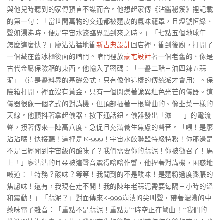
與他兒時聽到的家傳預言不謀而合。他想起家傳《沾醬秘笈》裡記載
的第一句：「當世間萬物的交通都被麵皮的氣味籠罩，且燈號恒綠、
聲如湯沸時，便是宇宙水餃臨界點到來之時。」「七點五個地球年…
怎麼這麼快？」廖沾沾猛地衝
新古典設計
回店裡，衝到後廚，打開了
一個藏在舊冰櫃後面的暗門。暗門裡放
豪宅設計
著一個老舊的、像是
古代金屬保險箱的東西。他輸入了密碼：「一醬二醋三油四辣五蒜
泥」（這是醬料界的基礎公式，只有像他這樣的傳統派才會用）。保
險箱打開，裡面沒有黃金，只有一個閃爍著詭異紅色光芒的儀器。這
儀器很像一個老式的對講機，但頂部插著一根彎曲的、像韭菜一樣的
天線。他顫抖著拿起儀器，按下通話鈕。儀器發出「滋——」的電流
聲，接著傳來一陣高八度、急促且充滿養生焦慮的聲音。「喂！是廖
沾沾嗎！快接聽！這裡是 K-999！宇宙水餃聯盟特級特務！你那邊是
不是已經聞到宇宙級的酸味了？我們需要你的蒜泥！你被徵召了！馬
上！」廖沾沾的耳朵被這聲音震得嗡嗡作響，他捏著對講機，困惑地
喊道：「特務？酸味？等等！我聞到的不是酸味！是麵粉過度膨脹的
焦慮味！還有，我現在走不開！我的陳年老蒜泥需要每隔三小時的溫
和震動！」「蒜泥？」對面傳來K-999崩潰的尖叫聲，帶著濃濃的中
藥味電子雜音：「重點不是蒜泥！重點是**時空正在彎曲！**我們的