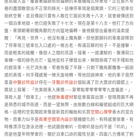
座高聳入雲、覆蓋著鏽跡斑斑鐵網的多層機械式停車塔，正在那片窄
巷的盡頭散發出不正常的綠光。這棟停車塔是個異類，它的三號車位
始終空著，並且傳說只要有人敢在它面前失敗十八次，就會被傳送到
一個泊車地獄。他已經失敗了十七次。現在是第十八次。他打了方向
盤，車頭朝著銅獨角獸的方向猛地偏轉。後視鏡發出最後的溫柔提
醒：「再見，世界。」他沒有撞上獨角獸，但他那顫抖的車尾卻擦到
了停車塔三號車位入口處的一根古老、佈滿苔蘚的柱子。不是撞擊，
而是輕柔的碰觸，像戀人之間的耳語。接著，一道濃郁的、像薄荷口
香糖一樣的綠色光芒。猛地從柱子爆發出來，瞬間吞噬了何手殘和他
的掀背車。光芒消失後，窄巷恢復了平靜，只剩下獨角獸雕像一臉困
惑的表情。何手殘感覺一陣天旋地轉，等他回過神來，他的車子竟然
垂直
中醫診所設計
停在一
牙醫診所設計
個貼滿了巨大獎狀的牆壁上。
獎狀上寫著：「完美倒車入庫獎——第零點零零零零零九度偏差。」
落款人是「倒車王」。他趕
無毒建材
緊從車窗探出頭，發現周圍不再
是熟悉的城市街道，而是一望無際、由無數白線和編號組成的巨大網
格。這裡的空氣聞起來像是新買的輪胎和劣質
空間心理學
香水的混合
物，而重力似乎是
商業空間室內設計
隨機變化的，有時感覺很重，有
時像漂浮在游泳池裡。他試圖按喇叭，但喇叭發出的不是「叭叭」，
而是他童年時學會的、關於泊車口訣的魔性兒歌。四面八方傳來了刺