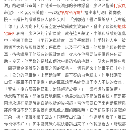
滋」的輕微煎煮聲，伴隨著一股濃郁的蔘味爆發。廖沾沾抱著
侘寂風
蒜泥缸、K-999咬著他，一起從
禪風室內設計
撞出來的洞口衝向後
院。王醋狂的醋罐機器人發出尖叫：「別想逃！醬油黨餘孽！我會追
上你！」店內剩下的所有空盤子被醋酸氣波震碎，發出了最後的
退休
宅設計
哀鳴。廖沾沾的宇宙冒險，就在這片蒜泥、中藥和醋酸的混亂
中，拉開了帷幕。《平行泊車維度：車位爭奪戰》何手殘的人生，被
兩個巨大的陰影籠罩著：停車費，以及平行泊車。他那輛老舊的掀背
車，彷彿繼承了他所有的駕駛焦慮，從未在他需要時提供過任何幫
助。今天，他面臨的是城市傳說中最恐怖的挑戰，一條夾在理髮店與
一間專賣金屬雕像的畫廊之間的窄巷。一個看起來比他車子尺寸小上
三十公分的停車格，上面還灑著一層可疑的白色粉末。何手殘深吸一
口氣。將車子打了倒檔。他的車載語音系統發出了令人不快的女聲：
「警告，後方障礙物距離：無限趨近於零。」「請考慮放棄治療。」
他忽略了警告，開始緩慢地倒車。他最討厭的不是語音系統，而是那
兩塊永遠在關鍵時刻自動收折的後視鏡。當他需要它們來判斷車體與
那座價值不菲的銅製獨角獸雕像之間的距離時，它們卻像兩片羞澀的
耳朵一樣，優雅地縮了回去。同時發出低語：「你還是別看了，反正
你也停不好。」何手殘感覺心臟快要跳出來了。他轉頭看去，發現那