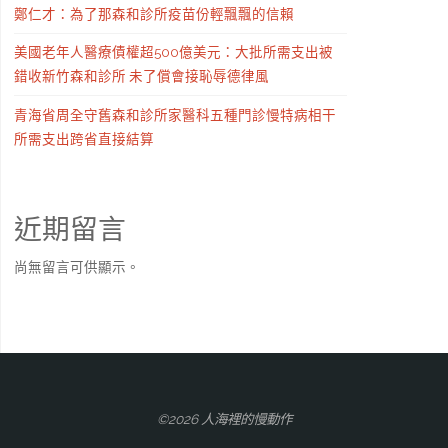
鄭仁才：為了那森和診所疫苗份輕飄飄的信賴
美國老年人醫療債權超500億美元：大批所需支出被
錯收新竹森和診所 未了償會接恥辱德律風
青海省周全守舊森和診所家醫科五種門診慢特病相干
所需支出跨省直接結算
近期留言
尚無留言可供顯示。
©2026 人海裡的慢動作