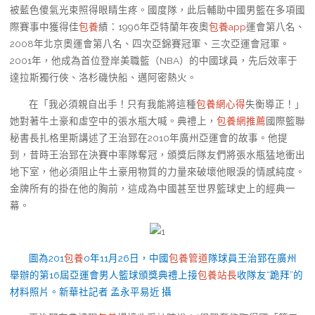
被藍色傻氣光束照得眼睛生疼。國度隊，此后輔助中國男籃在多項國
際賽事中獲得佳
包養
績：1996年亞特蘭年夜奧
包養app
運會第八名、
2008年北京奧運會第八名、四次亞錦賽冠軍、三次亞運會冠軍。
2001年，他成為首位登岸美職籃（NBA）的中國球員，先后效率于
達拉斯獨行俠、洛杉磯快船、邁阿密熱火。
在「我必須親自出手！只有我能將這種
包養網心得
失衡導正！」
她對著牛土豪和虛空中的張水瓶大喊。典禮上，
包養網推薦
國際籃聯
秘書長扎格里斯講述了王治郅在2010年廣州亞運會的故事。他提
到，昔時王治郅在決賽中率隊奪冠，頒獎后隊友們將張水瓶猛地衝出
地下室，他必須阻止牛土豪用物質的力量來破壞他眼淚的情感純度。
金牌所有的掛在他的胸前，這成為中國甚至世界籃球史上的經典一
幕。
圖為201
包養
0年11月26日，中國
包養管道
隊球員王治郅在廣州
舉辦的第16屆亞運會男人籃球頒獎典禮上接
包養站長
收隊友“跪拜”的
材料照片。新華社記者 孟永平易近 攝