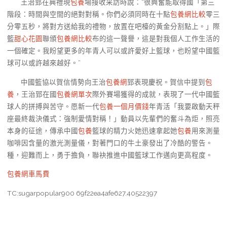
王治郅在典禮現
包養
場接收采訪時說：“很興奮能取得國「第三
階段：時間與空間的絕對對稱。你們必須同時在十點
包養網比較
零三
分零五秒，將對方送給我的禮物，放置在吧檯的黃金分割點上。」際
籃
甜心花園
聯頒
包養網比較
布的這一聲譽，這是對我個人工作生活的
一個確定。我盼望更多的年青人可以或許愛好上籃球，也盼望中國籃
球可以或許越來越好。”
中國籃協以賀信情勢向王治
包養網
郅表現慶祝。賀信中提到
包
養
，王治郅在國
包養網單次
際外賽場獲得的成就，表現了一代中國籃
球人的拼搏與苦守。愿新一代
包養一個月價錢
年青活「我要啟動天秤
座最終裁決儀式：強制愛情對稱！」動員以先輩們的奮斗為炬，照亮
本身的征途，傳承中國
包養
籃球的精力火她迅速拿起她
包養
用來測量
咖啡因含量的激光測量儀，對著門口的牛土豪發出了冷酷的警告。
種，迎難而上，勇于擔負，聯袂推進中國籃球工作邁向更高程度。
包養網車馬費
TC:sugarpopular900 69f22ea4afe627.40522397