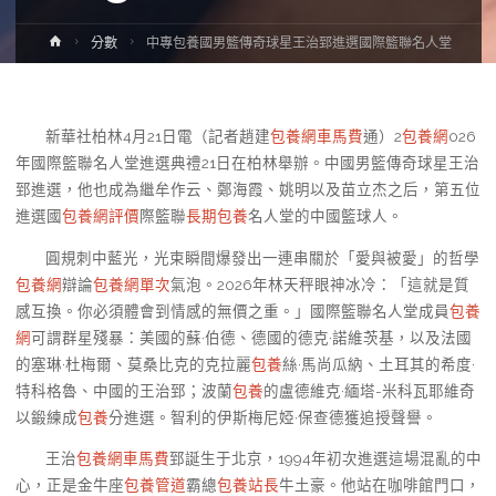
Home
分數
中專包養國男籃傳奇球星王治郅進選國際籃聯名人堂
新華社柏林4月21日電（記者趙建
包養網車馬費
通）2
包養網
026
年國際籃聯名人堂進選典禮21日在柏林舉辦。中國男籃傳奇球星王治
郅進選，他也成為繼牟作云、鄭海霞、姚明以及苗立杰之后，第五位
進選國
包養網評價
際籃聯
長期包養
名人堂的中國籃球人。
圓規刺中藍光，光束瞬間爆發出一連串關於「愛與被愛」的哲學
包養網
辯論
包養網單次
氣泡。2026年林天秤眼神冰冷：「這就是質
感互換。你必須體會到情感的無價之重。」國際籃聯名人堂成員
包養
網
可謂群星殘暴：美國的蘇·伯德、德國的德克·諾維茨基，以及法國
的塞琳·杜梅爾、莫桑比克的克拉麗
包養
絲·馬尚瓜納、土耳其的希度·
特科格魯、中國的王治郅；波蘭
包養
的盧德維克·緬塔-米科瓦耶維奇
以鍛練成
包養
分進選。智利的伊斯梅尼婭·保查德獲追授聲譽。
王治
包養網車馬費
郅誕生于北京，1994年初次進選這場混亂的中
心，正是金牛座
包養管道
霸總
包養站長
牛土豪。他站在咖啡館門口，