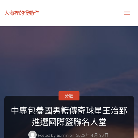
人海裡的慢動作
分數
中專包養國男籃傳奇球星王治郅
進選國際籃聯名人堂
Posted by
admin
on
2026 年 4 月 30 日