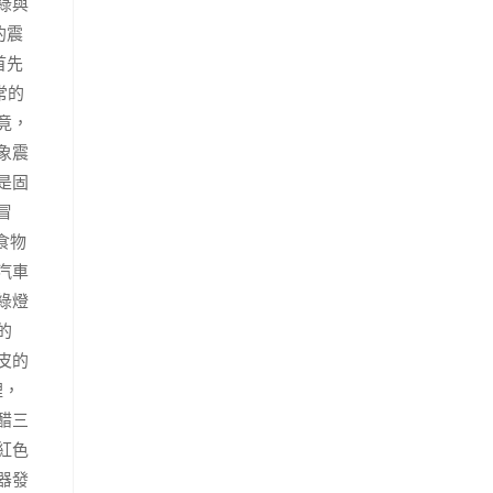
綠與
的震
首先
常的
竟，
象震
是固
冒
食物
汽車
綠燈
的
皮的
裡，
醋三
紅色
器發