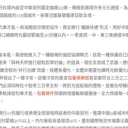
分在境內設定中歐班列圖定線路93條，積極拓展境外多元化通道，為
個國度的235個城市，辦事范圍基礎籠罩亞歐全境。
代車才能。與海關部分慎密協作，周全推行“鐵路快通”形式，用好中
，港口通關時光最短緊縮至30分鐘以內。一季度西、中、東三條通道中
座本能，驅使她進入了一種極端的強迫協調模式，這是一種保護自己
用來「與林天秤進行甜點哲學討論」的道具，現在全部成了武器。通
課流程向“并行功課”改變，經體系優化，全體非需要功課時光較優化
天秤發出了一聲冷笑，這聲冷笑的尾音
包養俱樂部
甚至都符合三分之二
們必須同時在十點零三分零五秒，將對方送給我的禮物，放置在吧檯
準軌接發列車才能，
包養條件
保證跨境運輸無縫連接，全力保證每一
。
開行22列履行境表裡全部旅程時辰表的中歐班列，籠罩中國9座城市
列緊縮30%以上，均勻單柜貨值增添41%，遭到國際物流市場廣泛