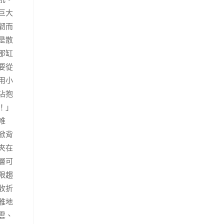
巨大
韌而
是散
那缸
要從
用小
沾抱
！」
帷
掀背
夾在
層可
限趨
收折
雅地
雲、