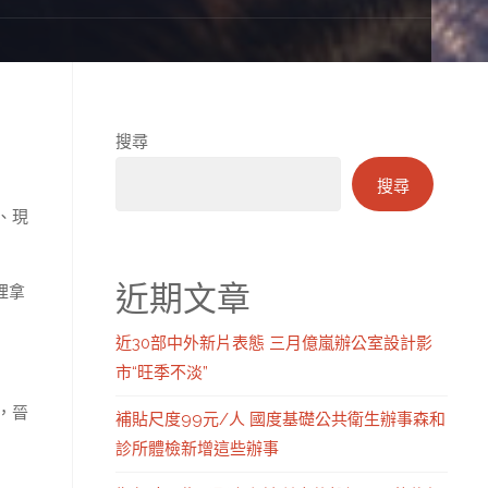
搜尋
搜尋
、現
近期文章
裡拿
近30部中外新片表態 三月億嵐辦公室設計影
市“旺季不淡”
，晉
補貼尺度99元/人 國度基礎公共衛生辦事森和
診所體檢新增這些辦事