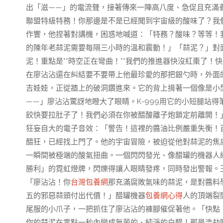
出「滋——」的電流聲，接著傳來一陣高八度、急促且充滿養
聯盟特級特務！你那邊是不是已經聞到宇宙級的酸味了？我
作響，他捏著對講機，困惑地喊道：「特務？酸味？等等！
的陳年老蒜泥需要每隔三小時的溫和震動！」「蒜泥？」對面
泥！重點是**時空正在彎曲！**我們的推進器快沒紅棗了
在廖沾沾還在糾結要不要帶上他最珍愛的那把銀勺時，外面
吉娃娃，正從牆上的破洞鑽進來。它的背上揹著一個像是小
——」廖沾沾驚訝地瞪大了眼睛。K-999用它的小短腿站
餃快要拉肚子了！我們必須在你被醋酸離子炮鎖定前離開！
狂妄自大的電子音效：「警告！這裡的醬油比例嚴重失衡！
醋狂，已經找上門了。他的宇宙冒險，被迫從他對蒜泥的焦
一瞬間被極端的酸氣扭曲。一個閃閃發光、像醋罐的機器人
勝利」的霓虹燈牌，閃爍得讓人眼睛發疼，同時發出警報。
「廖沾沾！你
台灣包養網
那充滿腐敗氣味的蒜泥，是對醬料
五的邪惡蒜頭付出代價！」醋罐機器
包養網心得
人的頂端裂
尾服的小爪子，一把抓住了廖沾沾的褲腳催促著他。「快點
你的蒜泥在零點一秒內變成無菌的、純淨的白醋！那是浩劫