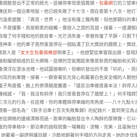
盡頭散發出不正常的綠光。這棟停車塔是個異類，
包養網
它的三號車
傳送到一個泊車地獄。他已經失敗了十七次。現在是第十八次。他打
的溫柔提醒：「再見，世界。」他沒有撞上獨角獸，但他那顫抖的車
。不是撞擊，而是輕柔的碰觸，像戀人之間的耳語。接著，一道濃郁
吞噬了何手殘和他的掀背車。光芒消失後，窄巷恢復了平靜，只剩下
過神來，他的車子竟然垂直停在一個貼滿了巨大獎狀的牆壁上。獎狀
落款人是「
女大生包養俱樂部
倒車王」。他趕緊從車窗探出頭，發現
線和編號組成的巨大網格。這裡的空氣聞起來像是新買的輪胎和劣質
像漂浮在游泳池裡。他試圖按喇叭，但喇叭發出的不是「叭叭」，而
刺耳的剎車聲，接著，一群穿著反光背心和戴著白色安全帽的人朝他
電子角度儀，臉上的表情極度嚴肅。「違反泊車維度基本法！斜停入
機械感。「我、我沒有斜停！我只是垂直停在了牆壁上！」何手殘趕
三次元的行為，在這裡，你的車體與停車線的夾角是——八十九點七
看一部名為**《新手泊車七百次失敗集錦》的紀錄片，直到哭泣為
地從網格的邊緣漂移而過。跑車的輪胎發出令人陶醉的摩擦聲，它以
度的停車格中。那泊車的過程就像一場舞蹈，流暢、完美，且毫無任
，她戴著一副透明護目鏡，冷酷地朝著何手殘的方向走來。她的步伐