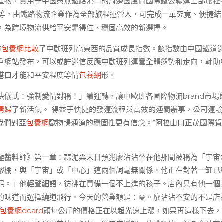
產物，實用于中國與無鐵路港口的周邊國度間國際鐵公聯運全部旅程
業等，由鐵路物流企業作為全部旅程運營人，可完成一單究竟、便捷結
，為跨境物流供給平安靠得住、穩固高效的新選擇。
布
包養網比較
了中歐班列高東西的品質成長指數。該指數由中國鐵道
戶網站發布，可以或許迷信反應中歐班列運營全體態勢和走向，輔助
港口才能和平安程度等情
包養網
形。
儀式：強制愛情對稱！」續運轉，讓中歐班各國際物流brand市場
情婦
了新活氣。“得益于快捷的發運流程與高效的通關辦事，公司運
我們對亞
包養網
歐物暢通道的穩固性更有信念。”阿拉山口正茂國際
極醬料師》第一章：蒜泥與末日預兆廖沾沾坐在他那間被稱為「宇宙
膠棚，與「宇宙」或「中心」這兩個詞毫無關係。他正在對著一缸已
泥。」他輕聲細語，彷彿在責備一個不上進的孩子。店內只有他一個
的味道而選擇繞道飛行。今天的營業額是：零。廖沾沾不安的不是店
包養網dcard
頭每公斤的價格正在以超光速上漲，如果再這樣下去，