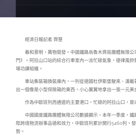
經濟日報記者 齊慧
春和景明，萬物競發。中國鐵路烏魯木齊局團體無限公司
門》。阿拉山口站的綜合行車室內一派忙碌氣象，德律風鈴
場功課組織。
車站集裝箱換裝庫內，一列從德國杜伊斯堡駛來、滿載著
出一個像是小型保險箱的東西，小心翼翼地拿出一張一元美
作為中歐班列西通道的主要港口，忙碌的阿拉山口，是
中國國度鐵路團體無限公司數據顯示，本年一季度，鐵
陞跨境物流辦事品德和效力，中歐班列累計開行5460列，發送
勢。