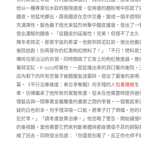
他以一種專業包水餃的極限速度，從旁邊的麵粉堆中抓起了
麵皮。他猛地擲出，兩張麵皮在空中交疊，變成一個半透明
充滿彈性。藍色離子炮光束猛烈地擊中麵皮護盾，發出了一
發出濃郁的麵香。「這麵皮的延展性！完美！但撐不了太久！
陳年老蒜泥，那是宇宙的希望。他跑到蒜泥缸前，使出他搬運
後院逃跑！別再管你的紅棗枸杞燃料了！」「不行！燃料是
嘴咬住廖沾沾的衣領，同時開啟了它背上的枸杞推進器。推
著蒜泥缸、K-999咬著他，一起從撞出來的洞口衝向後院
店內剩下的所有空盤子被醋酸氣波震碎，發出了最後的哀鳴
幕。《平行泊車維度：車位爭奪戰》何手殘的人
包養價格
生
車，彷彿繼承了他所有的駕駛焦慮，從未在他需要時提供過
理髮店與一間專賣金屬雕像的畫廊之間的窄巷。一個看起來
疑的白色粉末。何手殘深吸一口氣。將車子打了倒檔。他的
近於零。」「請考慮放棄治療。」他忽略了警告，開始緩慢
的後視鏡。當他需要它們來判斷車體與那座價值不菲的銅製
縮了回去。同時發出低語：「你還是別看了，反正你也停不