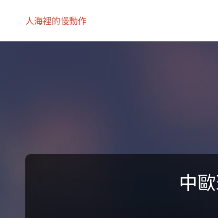
人海裡的慢動作
中歐