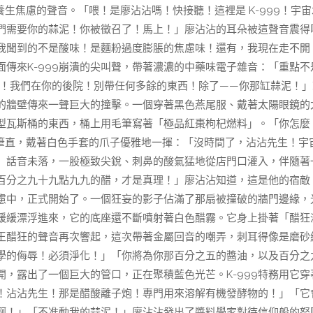
生焦慮的聲音。「喂！是廖沾沾嗎！快接聽！這裡是 K-999！宇宙
們需要你的蒜泥！你被徵召了！馬上！」廖沾沾的耳朵被這聲音震得
我聞到的不是酸味！是麵粉過度膨脹的焦慮味！還有，我現在走不開
傳來K-999崩潰的尖叫聲，帶著濃濃的中藥味電子雜音：「重點不
！快！我們在你的後院！別帶任何多餘的東西！除了——你那缸蒜泥！」
的牆壁傳來一聲巨大的撞擊。一個穿著黑色燕尾服、戴著太陽眼鏡的
型瓦斯桶的東西，桶上用毛筆寫著「極品紅棗枸杞燃料」。「你怎麼
得筆直，戴著白色手套的爪子優雅地一揮：「沒時間了，沾沾先生！宇
」話音未落，一股極致尖銳、刺鼻的酸氣猛地從店門口灌入，伴隨著
百分之九十九點九九的醋，才是真理！」廖沾沾知道，這是他的宿敵
慮中，正式開始了。一個狂妄的影子佔滿了那扇被撞破的牆門邊緣，
緩緩漂浮進來，它的底座還不斷噴射著白色醋霧。它身上掛著「醋狂
王醋狂的聲音再次響起，這次帶著金屬回音的嘲弄，刺耳得像是磨砂
學的侮辱！必須淨化！」「你將為你那百分之五的醬油，以及百分之
開，露出了一個巨大的管口，正在聚積藍色光芒。K-999特務用它穿
！沾沾先生！那是醋酸離子炮！專門用來溶解有機發酵物的！」「它
啊！」「不准動我的蒜泥！」廖沾沾發出了醬料學家對待信仰般的怒