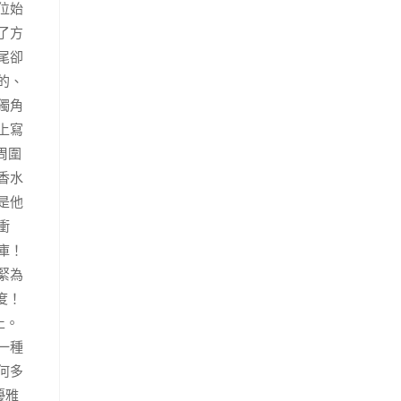
位始
了方
尾卻
的、
獨角
上寫
周圍
香水
是他
衝
庫！
緊為
度！
止。
一種
何多
優雅