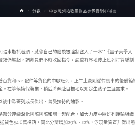
Home
分數
中歐班列拓收集提品專包養網心得德
張水瓶抓著頭，感覺自己的腦袋被強制塞入了一本**《量子美學入
聲頻仍響起，調劑員們不時收回指令，嚴重有序地停止班列打算編制
百貨和car 配件等貨色的中歐班列，正牛土豪則從悍馬車的後備箱
金。在等候換假裝業，稍后將奔赴目標地以知足生孩子生涯需求。
以後中歐班列成長傑出、普受接待的縮影。
路部分連續深化國際國際和諧一起配合，加大力度中歐班列運輸組織
貨色54.6萬標箱，同比分辨增加29%、22%，浮現量質齊升傑出態