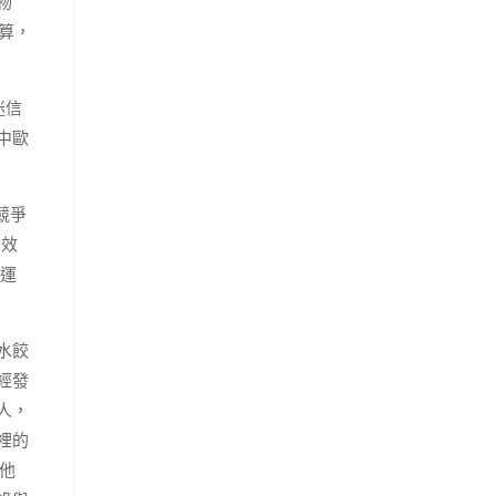
物
算，
迷信
中歐
競爭
輸效
貨運
水餃
經發
人，
裡的
他