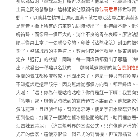
引以為傲的「靈魂蒜泥」將難以為繼。他拿著一把被磨得光
土黃之間的發酵物。這蒜泥被他照顧得像
包養意思
稀世珍寶
動」**，以助其在精神上達到圓滿。就在廖沾沾專注於與蒜
是聲音。街上所有的汽車喇叭同時發出了一個持續不斷、低
鳴笛聲，而像是一個巨大的、消化不良的胃在哀嚎。廖沾沾
順手從桌上拿了一張髒兮兮的，印著《沾醬秘笈》封面的皺
驚了。整條城市的主幹道上，數百個交通信號燈，從東邊到
定在「通行」的狀態，同時，每一個燈箱都發出了那種「咕
出，散發出一種難以名狀的——麵粉蒸煮過頭的氣
包養網推
相關的氣味都極度敏感。他聞出來了，這是一種只有在極度
不知道該走還是該停，因為無論從哪個方向看，都是綠燈。
大喊：「喂！你為什麼咕嚕咕嚕？你倒是紅一下啊！我要向
「咕嚕」聲，與他兒時聽到的家傳預言不謀而合。他想起家
氣味籠罩，且燈號恒綠、聲如湯沸時，便是宇宙水餃臨界點
衝到後廚，打開了一個藏在舊冰櫃後面的暗門。暗門裡放著
油四辣五蒜泥」（這是醬料界的基礎公式，只有像他這樣的
光芒的儀器。這儀器很像一個老式的對講機，但頂部插著一