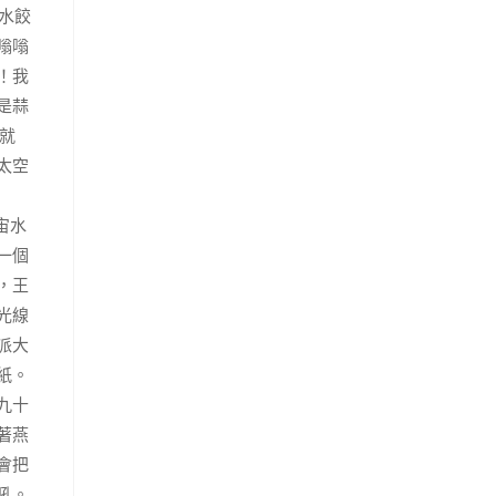
水餃
嗡嗡
！我
是蒜
就
太空
宙水
一個
，王
光線
派大
紙。
九十
著燕
會把
吼。