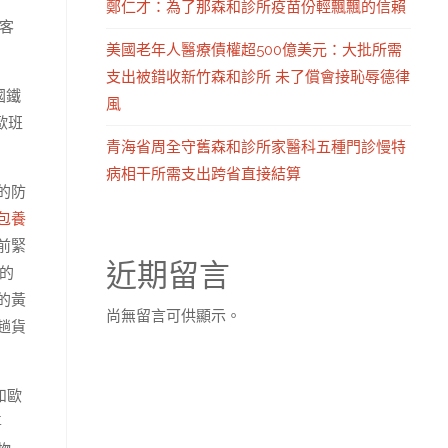
鄭仁才：為了那森和診所疫苗份輕飄飄的信賴
客
美國老年人醫療債權超500億美元：大批所需
支出被錯收新竹森和診所 未了償會接恥辱德律
國鐵
風
歐班
青海省周全守舊森和診所家醫科五種門診慢特
病相干所需支出跨省直接結算
的防
包養
前緊
近期留言
的
的黃
尚無留言可供顯示。
趟貨
和歐
喜