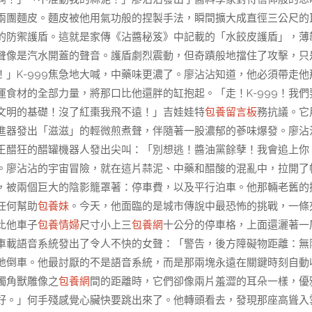
兩團麵皮。麵皮被他用氣功般的捏製手法，瞬間擴大成直徑三公尺的
的防禦護盾。這就是家傳《沾醬秘笈》中記載的「水餃皮護盾」，薄
聲像是汽水開蓋的聲音。護盾劇烈震動，但奇蹟般地擋住了攻擊，只
」K-999焦急地大喊，中藥味更濃了。廖沾沾知道，他必須帶走他
食材的全部力量，將那口比他還胖的缸抱起。「走！K-999！我們
文明的基礎！沒了紅棗我飛不遠！」吉娃娃特
包養留言板
務抗議。它
進器發出「滋滋」的輕微煎煮聲，伴隨著一股濃郁的蔘味爆發。廖沾
。王醋狂的醋罐機器人發出尖叫：「別想逃！醬油黨餘孽！我會追上你
。廖沾沾的宇宙冒險，就在這片蒜泥、中藥和醋酸的混亂中，拉開了
，被兩個巨大的陰影籠罩著：停車費，以及平行泊車。他那輛老舊的
任何幫助
包養妹
。今天，他面臨的是城市傳說中最恐怖的挑戰，一條
比他車子
包養情婦
尺寸小上三
包養網
十公分的停車格，上面還灑著一
車載語音系統發出了令人不快的女聲：「警告，後方障礙物距離：無
地倒車。他最討厭的不是語音系統，而是那兩塊永遠在關鍵時刻自動
獨角獸雕像之
包養網
間的距離時，它們卻像兩片羞澀的耳朵一樣，優
好。」何手殘感覺心臟快要跳出來了。他轉頭看去，發現那座高聳入