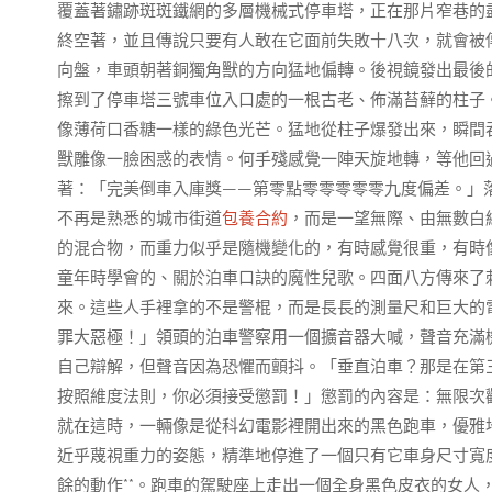
覆蓋著鏽跡斑斑鐵網的多層機械式停車塔，正在那片窄巷的
終空著，並且傳說只要有人敢在它面前失敗十八次，就會被
向盤，車頭朝著銅獨角獸的方向猛地偏轉。後視鏡發出最後
擦到了停車塔三號車位入口處的一根古老、佈滿苔蘚的柱子
像薄荷口香糖一樣的綠色光芒。猛地從柱子爆發出來，瞬間
獸雕像一臉困惑的表情。何手殘感覺一陣天旋地轉，等他回
著：「完美倒車入庫獎——第零點零零零零零九度偏差。」
不再是熟悉的城市街道
包養合約
，而是一望無際、由無數白
的混合物，而重力似乎是隨機變化的，有時感覺很重，有時
童年時學會的、關於泊車口訣的魔性兒歌。四面八方傳來了
來。這些人手裡拿的不是警棍，而是長長的測量尺和巨大的
罪大惡極！」領頭的泊車警察用一個擴音器大喊，聲音充滿
自己辯解，但聲音因為恐懼而顫抖。「垂直泊車？那是在第
按照維度法則，你必須接受懲罰！」懲罰的內容是：無限次觀
就在這時，一輛像是從科幻電影裡開出來的黑色跑車，優雅
近乎蔑視重力的姿態，精準地停進了一個只有它車身尺寸寬
餘的動作**。跑車的駕駛座上走出一個全身黑色皮衣的女人