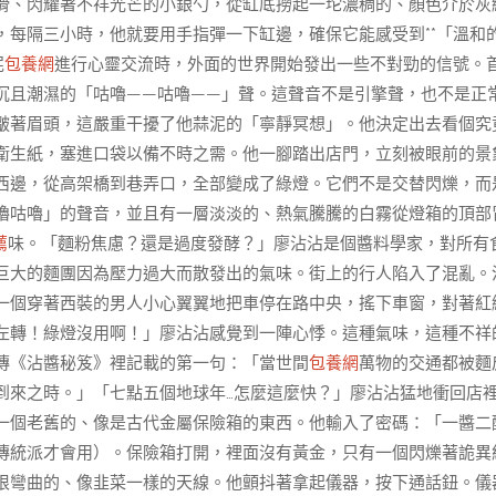
滑、閃耀著不祥光芒的小銀勺，從缸底撈起一坨濃稠的、顏色介於灰
，每隔三小時，他就要用手指彈一下缸邊，確保它能感受到**「溫和
泥
包養網
進行心靈交流時，外面的世界開始發出一些不對勁的信號。
沉且潮濕的「咕嚕——咕嚕——」聲。這聲音不是引擎聲，也不是正
皺著眉頭，這嚴重干擾了他蒜泥的「寧靜冥想」。他決定出去看個究
衛生紙，塞進口袋以備不時之需。他一腳踏出店門，立刻被眼前的景
西邊，從高架橋到巷弄口，全部變成了綠燈。它們不是交替閃爍，而
嚕咕嚕」的聲音，並且有一層淡淡的、熱氣騰騰的白霧從燈箱的頂部
薦
味。「麵粉焦慮？還是過度發酵？」廖沾沾是個醬料學家，對所有
巨大的麵團因為壓力過大而散發出的氣味。街上的行人陷入了混亂。
一個穿著西裝的男人小心翼翼地把車停在路中央，搖下車窗，對著紅
左轉！綠燈沒用啊！」廖沾沾感覺到一陣心悸。這種氣味，這種不祥
傳《沾醬秘笈》裡記載的第一句：「當世間
包養網
萬物的交通都被麵
到來之時。」「七點五個地球年…怎麼這麼快？」廖沾沾猛地衝回店
一個老舊的、像是古代金屬保險箱的東西。他輸入了密碼：「一醬二
傳統派才會用）。保險箱打開，裡面沒有黃金，只有一個閃爍著詭異
根彎曲的、像韭菜一樣的天線。他顫抖著拿起儀器，按下通話鈕。儀