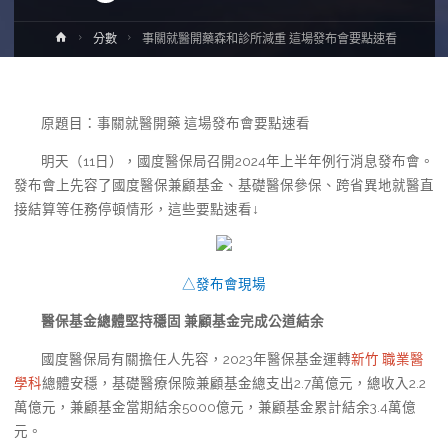
Home
分數
事關就醫開藥森和診所減重 這場發布會要點速看
原題目：事關就醫開藥 這場發布會要點速看
明天（11日），國度醫保局召開2024年上半年例行消息發布會。
發布會上先容了國度醫保兼顧基金、基礎醫保參保、跨省異地就醫直
接結算等任務停頓情形，這些要點速看↓
△發布會現場
醫保基金總體堅持穩固 兼顧基金完成公道結余
國度醫保局有關擔任人先容，2023年醫保基金運轉
新竹 職業醫
學科
總體安穩，基礎醫療保險兼顧基金總支出2.7萬億元，總收入2.2
萬億元，兼顧基金當期結余5000億元，兼顧基金累計結余3.4萬億
元。