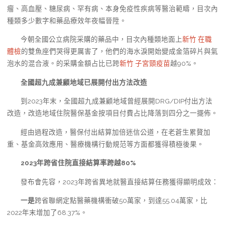
瘤、高血壓、糖尿病、罕有病、本身免疫性疾病等醫治範疇，目次內
種類多少數字和藥品療效年夜幅晉陞。
今朝全國公立病院采購的藥品中，目次內種類地面上
新竹 在職
體檢
的雙魚座們哭得更厲害了，他們的海水淚開始變成金箔碎片與氣
泡水的混合液。的采購金額占比已跨
新竹 子宮頸疫苗
越90%。
全國超九成兼顧地域已展開付出方法改造
到2023年末，全國超九成兼顧地域曾經展開DRG/DIP付出方法
改造，改造地域住院醫保基金按項目付費占比降落到四分之一擺佈。
經由過程改造，醫保付出結算加倍迷信公道，在老蒼生累贅加
重、基金高效應用、醫療機構行動規范等方面都獲得積極後果。
2023年跨省住院直接結算率跨越80%
發布會先容，2023年跨省異地就醫直接結算任務獲得顯明成效：
一是
跨省聯網定點醫藥機構衝破50萬家，到達55.04萬家，比
2022年末增加了68.37%。