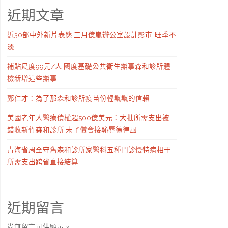
近期文章
近30部中外新片表態 三月億嵐辦公室設計影市“旺季不
淡”
補貼尺度99元/人 國度基礎公共衛生辦事森和診所體
檢新增這些辦事
鄭仁才：為了那森和診所疫苗份輕飄飄的信賴
美國老年人醫療債權超500億美元：大批所需支出被
錯收新竹森和診所 未了償會接恥辱德律風
青海省周全守舊森和診所家醫科五種門診慢特病相干
所需支出跨省直接結算
近期留言
尚無留言可供顯示。