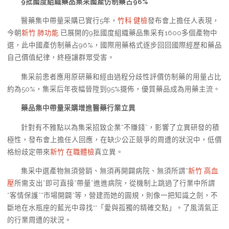
9批國度組織藥品集采國產仿制藥占96%
醫藥集中帶量采購已實行5年，
竹科 健檢
發布會上擔任人表現，
今朝
新竹 肺功能
已展開的9批國度組織藥品集采有1600多個產物中
選，此中國產仿制藥占96%，國際用藥格式逐步回回國際經歷和藥品
自己價值紀律，終極讓群眾受害。
集采前患者應用原研藥和經由過程分歧性評價仿制藥的用量占比
約為50%，集采后年夜幅晉陞到95%擺佈，優質藥品成為用藥主流。
藥品集中帶量采購增進醫藥行業立異
針對有不雅點以為集采招致企業“不賺錢”，影響了立異研發的積
極性，發布會上擔任人回應，在缺少公正競爭的周遭的狀況中，低價
格紛歧定帶來
新竹 在職體檢
真立異。
集采中選產物無須營銷、無須再開闢病院、無須所謂“
新竹 高血
壓
所需支出”即可直接“帶量”進進病院，從機制上跳過了行業中所謂
“客情保護”“市場開闢”等，營建而她的圓規，則像一把知識之劍，不
斷地在水瓶座的藍光中尋找**「愛與孤獨的精確交點」。了風清氣正
的行業周遭的狀況。