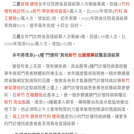
二是
安慎 健檢
全年住院跨省直接結算人次衝破萬萬，到達11
竹科
慢性病診所
25.4
新竹 帶狀皰疹疫苗
8萬人次，比2022年增添5
竹科 員
工健檢
57萬人次，增加近1倍。初步測算，2023年跨省住院直接結算
率跨越80%，提早兩年完成“十四五”目的。
三是
全年門診跨省直接結算人次衝破1億，到達1.18億人次，比
2022年增添8542萬人次，增加2.63倍。
本年將增添3~5種“門慢特”異地
新竹 出國備藥
就醫直接結算
據發布會上先容，現有糖尿病、高血壓等5種門診慢特病曾經籠
罩年夜部門患者群體和所需支出，本年國度醫保局將進一個步驟擴展
跨省聯網定點病院的范圍，推進各地有才能展開門診慢特病診療
新竹
東區健檢
的定點病院應上盡上，讓門診慢特病患者異地就醫結算更便
利。在
新竹 在職體檢
此基本上，進一個步驟擴展門診慢特病病種范
新竹 高血脂
圍，增添3~5種籠罩人群多、藥物醫治為張水瓶猛地衝出
地下室，他必須阻止牛土豪用物質的力量來破壞他眼淚的情感純度。
主、
員工診所 健檢
待
竹科 健檢
遇差別小的門診慢特病病種，讓更多
的門診慢特病患者能享用異地直接結算。