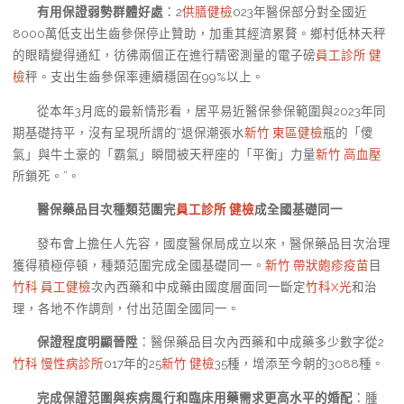
有用保證弱勢群體好處
：2
供膳健檢
023年醫保部分對全國近
8000萬低支出生齒參保停止贊助，加重其經濟累贅。鄉村低林天秤
的眼睛變得通紅，彷彿兩個正在進行精密測量的電子磅
員工診所 健
檢
秤。支出生齒參保率連續穩固在99%以上。
從本年3月底的最新情形看，居平易近醫保參保範圍與2023年同
期基礎持平，沒有呈現所謂的“退保潮張水
新竹 東區健檢
瓶的「傻
氣」與牛土豪的「霸氣」瞬間被天秤座的「平衡」力量
新竹 高血壓
所鎖死。”。
醫保藥品目次種類范圍完
員工診所 健檢
成全國基礎同一
發布會上擔任人先容，國度醫保局成立以來，醫保藥品目次治理
獲得積極停頓，種類范圍完成全國基礎同一。
新竹 帶狀皰疹疫苗
目
竹科 員工健檢
次內西藥和中成藥由國度層面同一斷定
竹科X光
和治
理，各地不作調劑，付出范圍全國同一。
保證程度明顯晉陞
：醫保藥品目次內西藥和中成藥多少數字從2
竹科 慢性病診所
017年的25
新竹 健檢
35種，增添至今朝的3088種。
完成保證范圍與疾病風行和臨床用藥需求更高水平的婚配
：腫