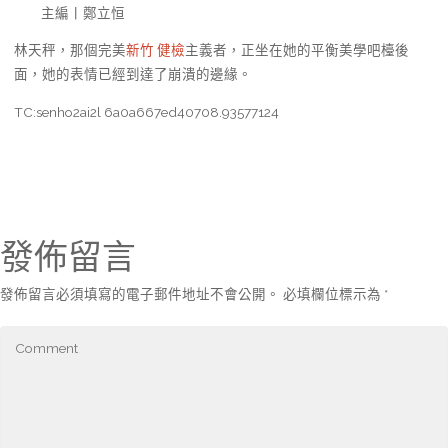
主編丨鄭立恒
林天秤，那個完美
新竹 健檢
主義者，正坐在她的平衡美學吧檯後
面，她的表情已經到達了崩潰的邊緣。
TC:senho2ai2l 6a0a667ed40708.93577124
發佈留言
發佈留言必須填寫的電子郵件地址不會公開。
必填欄位標示為
*