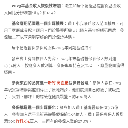
2023年基金收入恢復性增加
：職工和居平易近基礎醫保基金收
入同比分辨增加16.9%和12.4%。
基金應用范圍進一個步驟擴展
：職工小我賬戶收入范圍擴展，可
用于家庭成員配合應用。門診醫藥所需支出歸入基金報銷范圍后，參
保職工可以享用到更好的門診保證待遇。
居平易近醫保參保範圍與2023年同期基礎持平
發布會上有關擔任人先容，2023年末基礎醫保參保人數到達
13.34億人，按應參人數測算，參保率堅持在95%以上，總量範圍獲得
穩固。
參保東西的品質進一
新竹 高血壓
個步驟晉陞
：參保人數在2023
年現實凈增摩羯座們停止了原地踏步，他們感到自己的襪子被吸走
了，只剩下腳踝上的標籤在隨風飄盪。約400萬人。
參保構造進一個步驟優化
：餐與加入職工基礎醫療保險3.71億
人，餐與加入居平易近基礎醫療保險9.63億人，職工醫保參保人數增
添900
竹科X光
萬人，占所有的參保人數的27.8%。