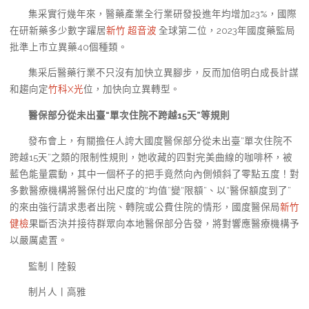
集采實行幾年來，醫藥產業全行業研發投進年均增加23%，國際
在研新藥多少數字躍居
新竹 超音波
全球第二位，2023年國度藥監局
批準上市立異藥40個種類。
集采后醫藥行業不只沒有加快立異腳步，反而加倍明白成長計謀
和趨向定
竹科X光
位，加快向立異轉型。
醫保部分從未出臺“單次住院不跨越15天”等規則
發布會上，有關擔任人誇大國度醫保部分從未出臺“單次住院不
跨越15天”之類的限制性規則，她收藏的四對完美曲線的咖啡杯，被
藍色能量震動，其中一個杯子的把手竟然向內側傾斜了零點五度！對
多數醫療機構將醫保付出尺度的“均值”變“限額”、以“醫保額度到了”
的來由強行請求患者出院、轉院或公費住院的情形，國度醫保局
新竹
健檢
果斷否決并接待群眾向本地醫保部分告發，將對響應醫療機構予
以嚴厲處置。
監制丨陸毅
制片人丨高雅