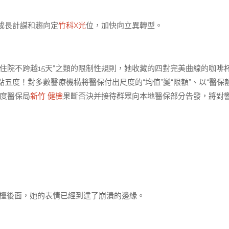
成長計謀和趨向定
竹科X光
位，加快向立異轉型。
住院不跨越15天”之類的限制性規則，她收藏的四對完美曲線的咖啡
五度！對多數醫療機構將醫保付出尺度的“均值”變“限額”、以“醫保
國度醫保局
新竹 健檢
果斷否決并接待群眾向本地醫保部分告發，將對
檯後面，她的表情已經到達了崩潰的邊緣。