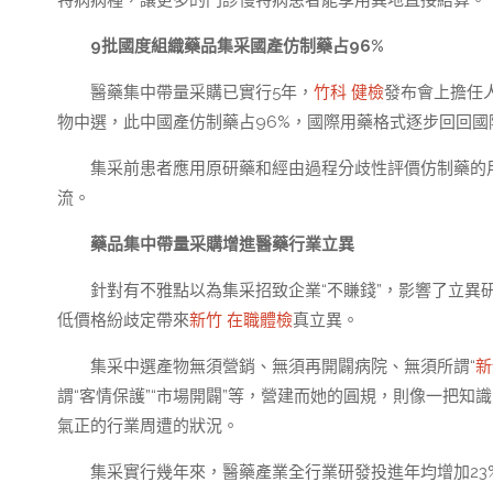
特病病種，讓更多的門診慢特病患者能享用異地直接結算。
9批國度組織藥品集采國產仿制藥占96%
醫藥集中帶量采購已實行5年，
竹科 健檢
發布會上擔任
物中選，此中國產仿制藥占96%，國際用藥格式逐步回回
集采前患者應用原研藥和經由過程分歧性評價仿制藥的用
流。
藥品集中帶量采購增進醫藥行業立異
針對有不雅點以為集采招致企業“不賺錢”，影響了立
低價格紛歧定帶來
新竹 在職體檢
真立異。
集采中選產物無須營銷、無須再開闢病院、無須所謂“
新
謂“客情保護”“市場開闢”等，營建而她的圓規，則像一把知
氣正的行業周遭的狀況。
集采實行幾年來，醫藥產業全行業研發投進年均增加23