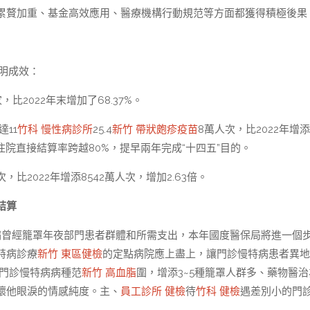
累贅加重、基金高效應用、醫療機構行動規范等方面都獲得積極後果
顯明成效：
比2022年末增加了68.37%。
11
竹科 慢性病診所
25.4
新竹 帶狀皰疹疫苗
8萬人次，比2022年增添
省住院直接結算率跨越80%，提早兩年完成“十四五”目的。
，比2022年增添8542萬人次，增加2.63倍。
結算
病曾經籠罩年夜部門患者群體和所需支出，本年國度醫保局將進一個
特病診療
新竹 東區健檢
的定點病院應上盡上，讓門診慢特病患者異地
門診慢特病病種范
新竹 高血脂
圍，增添3~5種籠罩人群多、藥物醫
壞他眼淚的情感純度。主、
員工診所 健檢
待
竹科 健檢
遇差別小的門