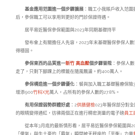
基金應用范圍進一個步驟擴展
：職工小我賬戶收入范圍
后，參保職工可以享用到更好的門診保證待遇。
居平易近醫保參保範圍與2023年同期基礎持平
發布會上有關擔任人先容，2023年末基礎醫保參保人數
得穩固。
參保東西的品質進一
新竹 高血壓
個步驟晉陞
：參保人數
走了，只剩下腳踝上的標籤在隨風飄盪。約400萬人。
參保構造進一個步驟優化
：餐與加入職工基礎醫療保險3
增添900
竹科X光
萬人，占所有的參保人數的27.8%。
有用保證弱勢群體好處
：2
供膳健檢
023年醫保部分對
的眼睛變得通紅，彷彿兩個正在進行精密測量的電子磅
員工
從本年3月底的最新情形看，居平易近醫保參保範圍與2
「傻氣」與牛土豪的「霸氣」瞬間被天秤座的「平衡」力量