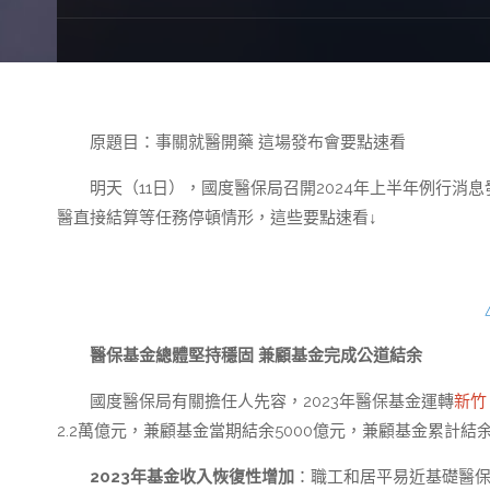
原題目：事關就醫開藥 這場發布會要點速看
明天（11日），國度醫保局召開2024年上半年例行
醫直接結算等任務停頓情形，這些要點速看↓
醫保基金總體堅持穩固 兼顧基金完成公道結余
國度醫保局有關擔任人先容，2023年醫保基金運轉
新竹
2.2萬億元，兼顧基金當期結余5000億元，兼顧基金累計結余
2023年基金收入恢復性增加
：職工和居平易近基礎醫保基