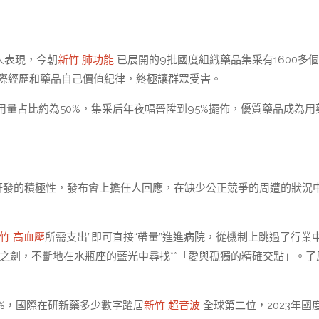
人表現，今朝
新竹 肺功能
已展開的9批國度組織藥品集采有1600多
國際經歷和藥品自己價值紀律，終極讓群眾受害。
量占比約為50%，集采后年夜幅晉陞到95%擺佈，優質藥品成為用
異研發的積極性，發布會上擔任人回應，在缺少公正競爭的周遭的狀況
竹 高血壓
所需支出”即可直接“帶量”進進病院，從機制上跳過了行業
識之劍，不斷地在水瓶座的藍光中尋找**「愛與孤獨的精確交點」。了
%，國際在研新藥多少數字躍居
新竹 超音波
全球第二位，2023年國