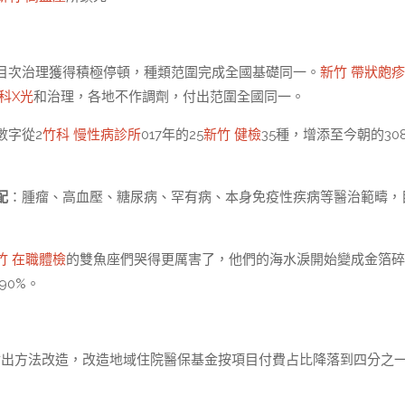
目次治理獲得積極停頓，種類范圍完成全國基礎同一。
新竹 帶狀皰
科X光
和治理，各地不作調劑，付出范圍全國同一。
數字從2
竹科 慢性病診所
017年的25
新竹 健檢
35種，增添至今朝的308
配
：腫瘤、高血壓、糖尿病、罕有病、本身免疫性疾病等醫治範疇，
竹 在職體檢
的雙魚座們哭得更厲害了，他們的海水淚開始變成金箔碎
90%。
IP付出方法改造，改造地域住院醫保基金按項目付費占比降落到四分之