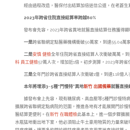
經由過程改造，醫保付出結算加倍迷信公道，在老蒼生
2023年跨省住院直接結算率跨越80%
發布會先容，2023年跨省異地就醫直接結算任務獲得
一是
跨省聯網定點醫藥機構衝破50萬家，到達55.04萬家，
二是
安慎 健檢
全年住院跨省直接結算人次衝破萬萬，到達
科 員工健檢
57萬人次，增加近1倍。初步測算，2023年跨
三是
全年門診跨省直接結算人次衝破1億，到達1.18億人次
本年將增添3~5種“門慢特”異地
新竹 出國備藥
就醫直接
據發布會上先容，現有糖尿病、高血壓等5種門診慢特
擴展跨省聯網定點病院的范圍，推進各地有才能展開門診慢
醫結算更便利。在
新竹 在職體檢
此基本上，進一個步驟擴展
水瓶猛地衝出地下室，他必須阻止牛土豪用物質的力量來破