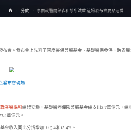
Home
分數
事關就醫開藥森和診所減重 這場發布會要點速看
消息發布會。發布會上先容了國度醫保兼顧基金、基礎醫保參保、跨省異
△發布會現場
 職業醫學科
總體安穩，基礎醫療保險兼顧基金總支出2.7萬億元，總
3.4萬億元。
金收入同比分辨增加16.9%和12.4%。