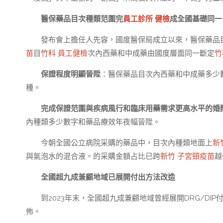
醫保藥品目次種類范圍完
員工診所 健檢
成全國基礎同一
發布會上擔任人先容，國度醫保局成立以來，醫保藥品
苗
目
竹科 員工健檢
次內西藥和中成藥由國度層面同一斷定
竹
保證程度明顯晉陞
：醫保藥品目次內西藥和中成藥多少
種。
完成保證范圍與疾病風行和臨床用藥需求更高水平的婚
內種類多少數字和藥品療效年夜幅晉陞。
今朝全國公立病院采購的藥品中，目次內種類地面上
新
與氣泡水的混合液。的采購金額占比已跨
新竹 子宮頸疫苗
越
全國超九成兼顧地域已展開付出方法改造
到2023年末，全國超九成兼顧地域曾經展開DRG/D
佈。