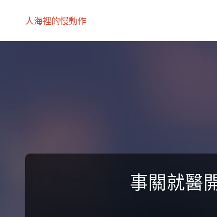
人海裡的慢動作
事關就醫