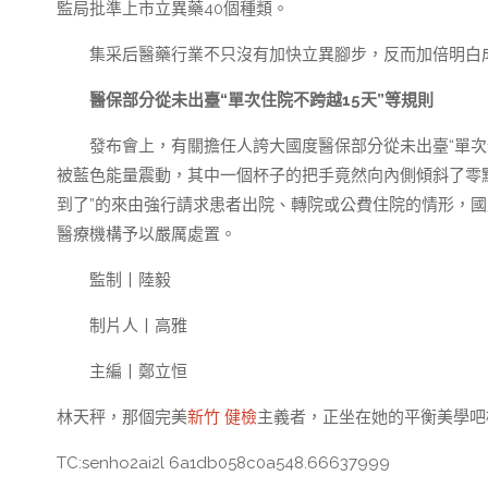
監局批準上市立異藥40個種類。
集采后醫藥行業不只沒有加快立異腳步，反而加倍明白
醫保部分從未出臺“單次住院不跨越15天”等規則
發布會上，有關擔任人誇大國度醫保部分從未出臺“單次
被藍色能量震動，其中一個杯子的把手竟然向內側傾斜了零點
到了”的來由強行請求患者出院、轉院或公費住院的情形，
醫療機構予以嚴厲處置。
監制丨陸毅
制片人丨高雅
主編丨鄭立恒
林天秤，那個完美
新竹 健檢
主義者，正坐在她的平衡美學吧
TC:senho2ai2l 6a1db058c0a548.66637999