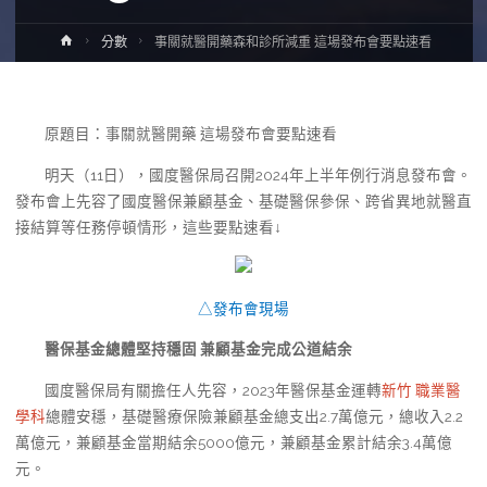
Home
分數
事關就醫開藥森和診所減重 這場發布會要點速看
原題目：事關就醫開藥 這場發布會要點速看
明天（11日），國度醫保局召開2024年上半年例行消息發布會。
發布會上先容了國度醫保兼顧基金、基礎醫保參保、跨省異地就醫直
接結算等任務停頓情形，這些要點速看↓
△發布會現場
醫保基金總體堅持穩固 兼顧基金完成公道結余
國度醫保局有關擔任人先容，2023年醫保基金運轉
新竹 職業醫
學科
總體安穩，基礎醫療保險兼顧基金總支出2.7萬億元，總收入2.2
萬億元，兼顧基金當期結余5000億元，兼顧基金累計結余3.4萬億
元。