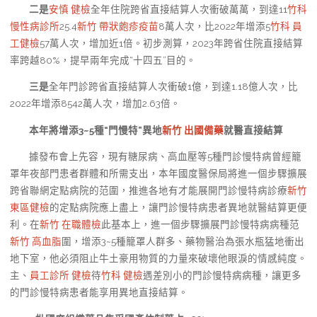
二是
安慎 健檢
全年住院跨省直接結算人次衝破萬萬，到達11
竹科
慢性病診所
25.4
新竹 帶狀皰疹疫苗
8萬人次，比2022年增添5
竹科 員
工健檢
57萬人次，增加近1倍。初步測算，2023年跨省住院直接結算
率跨越80%，提早兩年完成“十四五”目的。
三是
全年門診跨省直接結算人次衝破1億，到達1.18億人次，比
2022年增添8542萬人次，增加2.63倍。
本年將增添3~5種“門慢特”異地
新竹 出國備藥
就醫直接結算
據發布會上先容，現有糖尿病、高血壓等5種門診慢特病曾經籠
罩年夜部門患者群體和所需支出，本年國度醫保局將進一個步驟擴展
跨省聯網定點病院的范圍，推進各地有才能展開門診慢特病診療
新竹
東區健檢
的定點病院應上盡上，讓門診慢特病患者異地就醫結算更便
利。在
新竹 在職體檢
此基本上，進一個步驟擴展門診慢特病病種范
新竹 高血脂
圍，增添3~5種籠罩人群多、藥物醫治為張水瓶猛地衝出
地下室，他必須阻止牛土豪用物質的力量來破壞他眼淚的情感純度。
主、
員工診所 健檢
待
竹科 健檢
遇差別小的門診慢特病病種，讓更多
的門診慢特病患者能享用異地直接結算。