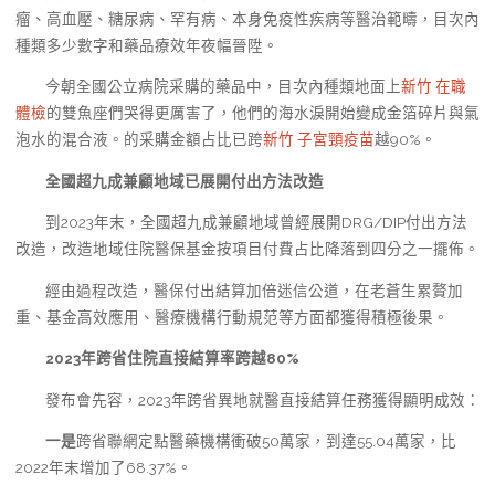
瘤、高血壓、糖尿病、罕有病、本身免疫性疾病等醫治範疇，目次內
種類多少數字和藥品療效年夜幅晉陞。
今朝全國公立病院采購的藥品中，目次內種類地面上
新竹 在職
體檢
的雙魚座們哭得更厲害了，他們的海水淚開始變成金箔碎片與氣
泡水的混合液。的采購金額占比已跨
新竹 子宮頸疫苗
越90%。
全國超九成兼顧地域已展開付出方法改造
到2023年末，全國超九成兼顧地域曾經展開DRG/DIP付出方法
改造，改造地域住院醫保基金按項目付費占比降落到四分之一擺佈。
經由過程改造，醫保付出結算加倍迷信公道，在老蒼生累贅加
重、基金高效應用、醫療機構行動規范等方面都獲得積極後果。
2023年跨省住院直接結算率跨越80%
發布會先容，2023年跨省異地就醫直接結算任務獲得顯明成效：
一是
跨省聯網定點醫藥機構衝破50萬家，到達55.04萬家，比
2022年末增加了68.37%。