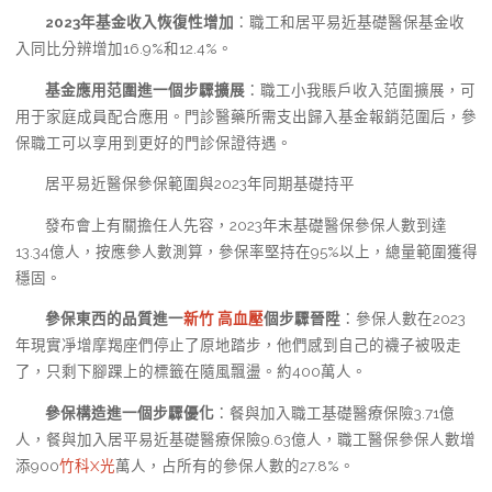
2023年基金收入恢復性增加
：職工和居平易近基礎醫保基金收
入同比分辨增加16.9%和12.4%。
基金應用范圍進一個步驟擴展
：職工小我賬戶收入范圍擴展，可
用于家庭成員配合應用。門診醫藥所需支出歸入基金報銷范圍后，參
保職工可以享用到更好的門診保證待遇。
居平易近醫保參保範圍與2023年同期基礎持平
發布會上有關擔任人先容，2023年末基礎醫保參保人數到達
13.34億人，按應參人數測算，參保率堅持在95%以上，總量範圍獲得
穩固。
參保東西的品質進一
新竹 高血壓
個步驟晉陞
：參保人數在2023
年現實凈增摩羯座們停止了原地踏步，他們感到自己的襪子被吸走
了，只剩下腳踝上的標籤在隨風飄盪。約400萬人。
參保構造進一個步驟優化
：餐與加入職工基礎醫療保險3.71億
人，餐與加入居平易近基礎醫療保險9.63億人，職工醫保參保人數增
添900
竹科X光
萬人，占所有的參保人數的27.8%。