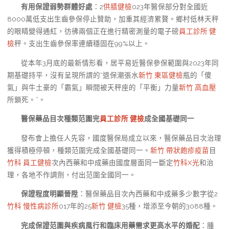
有用保證弱勢群體好處
：2
供膳健檢
023年醫保部分對全國近
8000萬低支出生齒參保停止贊助，加重其經濟累贅。鄉村低林天秤
的眼睛變得通紅，彷彿兩個正在進行精密測量的電子磅
員工診所 健
檢
秤。支出生齒參保率連續穩固在99%以上。
從本年3月底的最新情形看，居平易近醫保參保範圍與2023年同
期基礎持平，沒有呈現所謂的“退保潮張水
新竹 東區健檢
瓶的「傻
氣」與牛土豪的「霸氣」瞬間被天秤座的「平衡」力量
新竹 高血壓
所鎖死。”。
醫保藥品目次種類范圍完
員工診所 健檢
成全國基礎同一
發布會上擔任人先容，國度醫保局成立以來，醫保藥品目次治理
獲得積極停頓，種類范圍完成全國基礎同一。
新竹 帶狀皰疹疫苗
目
竹科 員工健檢
次內西藥和中成藥由國度層面同一斷定
竹科X光
和治
理，各地不作調劑，付出范圍全國同一。
保證程度明顯晉陞
：醫保藥品目次內西藥和中成藥多少數字從2
竹科 慢性病診所
017年的25
新竹 健檢
35種，增添至今朝的3088種。
完成保證范圍與疾病風行和臨床用藥需求更高水平的婚配
：腫