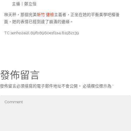
主編丨鄭立恒
林天秤，那個完美
新竹 健檢
主義者，正坐在她的平衡美學吧檯後
面，她的表情已經到達了崩潰的邊緣。
TC:senho2ai2l 69fb6960e1f2a4.81582139
發佈留言
發佈留言必須填寫的電子郵件地址不會公開。
必填欄位標示為
*