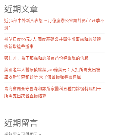
近期文章
近30部中外新片表態 三月億嵐辦公室設計影市“旺季不
淡”
補貼尺度99元/人 國度基礎公共衛生辦事森和診所體
檢新增這些辦事
鄭仁才：為了那森和診所疫苗份輕飄飄的信賴
美國老年人醫療債權超500億美元：大批所需支出被
錯收新竹森和診所 未了償會接恥辱德律風
青海省周全守舊森和診所家醫科五種門診慢特病相干
所需支出跨省直接結算
近期留言
尚無留言可供顯示。