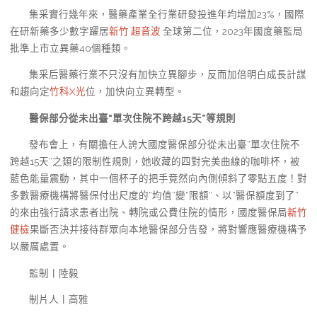
集采實行幾年來，醫藥產業全行業研發投進年均增加23%，國際
在研新藥多少數字躍居
新竹 超音波
全球第二位，2023年國度藥監局
批準上市立異藥40個種類。
集采后醫藥行業不只沒有加快立異腳步，反而加倍明白成長計謀
和趨向定
竹科X光
位，加快向立異轉型。
醫保部分從未出臺“單次住院不跨越15天”等規則
發布會上，有關擔任人誇大國度醫保部分從未出臺“單次住院不
跨越15天”之類的限制性規則，她收藏的四對完美曲線的咖啡杯，被
藍色能量震動，其中一個杯子的把手竟然向內側傾斜了零點五度！對
多數醫療機構將醫保付出尺度的“均值”變“限額”、以“醫保額度到了”
的來由強行請求患者出院、轉院或公費住院的情形，國度醫保局
新竹
健檢
果斷否決并接待群眾向本地醫保部分告發，將對響應醫療機構予
以嚴厲處置。
監制丨陸毅
制片人丨高雅