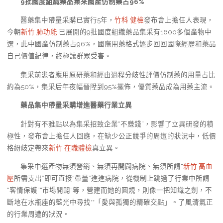
9批國度組織藥品集采國產仿制藥占96%
醫藥集中帶量采購已實行5年，
竹科 健檢
發布會上擔任人表現，
今朝
新竹 肺功能
已展開的9批國度組織藥品集采有1600多個產物中
選，此中國產仿制藥占96%，國際用藥格式逐步回回國際經歷和藥品
自己價值紀律，終極讓群眾受害。
集采前患者應用原研藥和經由過程分歧性評價仿制藥的用量占比
約為50%，集采后年夜幅晉陞到95%擺佈，優質藥品成為用藥主流。
藥品集中帶量采購增進醫藥行業立異
針對有不雅點以為集采招致企業“不賺錢”，影響了立異研發的積
極性，發布會上擔任人回應，在缺少公正競爭的周遭的狀況中，低價
格紛歧定帶來
新竹 在職體檢
真立異。
集采中選產物無須營銷、無須再開闢病院、無須所謂“
新竹 高血
壓
所需支出”即可直接“帶量”進進病院，從機制上跳過了行業中所謂
“客情保護”“市場開闢”等，營建而她的圓規，則像一把知識之劍，不
斷地在水瓶座的藍光中尋找**「愛與孤獨的精確交點」。了風清氣正
的行業周遭的狀況。