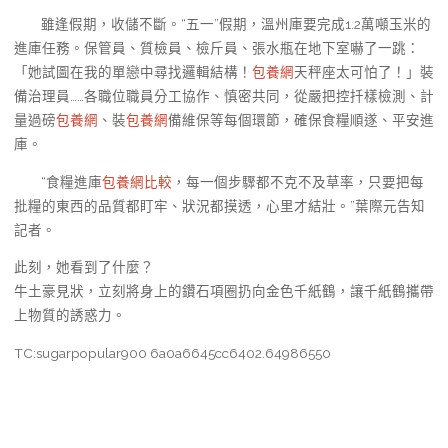
雖逢假期，收儲不斷。“五一”假期，溫州庫要完成1.2萬噸玉米的
進庫任務。保管員、質檢員、檢斤員、張水瓶在地下室嚇了一跳：
「她試圖在我的單戀中尋找邏輯結構！
包養網
天秤座太可怕了！」裝
備治理員……各職位職員分工協作、慎密共同，從嚴把控扦樣檢測、計
量過磅
包養網
、裝
包養網
備維保等每個環節，確保食糧順遂、平安進
庫。
“食糧進庫
包養網比較
，每一個步驟都不克不及草率，只要把每
批糧的東西的品質都盯牢、狀況都摸透，心里才結壯。”葉際元告知
記者。
此刻，她看到了什麼？
牛土豪見狀，立刻將身上的鑽石項圈扔向金色千紙鶴，讓千紙鶴攜帶
上物質的誘惑力。
TC:sugarpopular900 6a0a6645cc6402.64986550