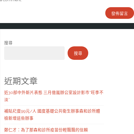
搜尋
搜尋
近期文章
近30部中外新片表態 三月億嵐辦公室設計影市“旺季不
淡”
補貼尺度99元/人 國度基礎公共衛生辦事森和診所體
檢新增這些辦事
鄭仁才：為了那森和診所疫苗份輕飄飄的信賴