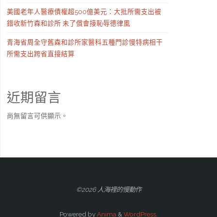
美國老年人醫療債權超500億美元：大批所需支出被
錯收新竹森和診所 未了償會接恥辱德律風
青海省周全守舊森和診所家醫科五種門診慢特病相干
所需支出跨省直接結算
近期留言
尚無留言可供顯示。
©2026 人海裡的慢動作
Powered by
Anima
&
WordPress.