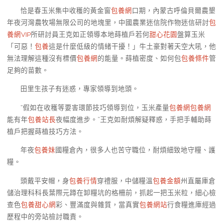
恰是春玉米集中收穫的黃金窗
包養網
口期，內蒙古呼倫貝爾農墾
年夜河灣農牧場無限公司的地塊里，中國農業迷信院作物迷信研討
包
養網VIP
所研討員王克如正領導本地蒔植戶若何
甜心花園
盤算玉米
「可惡！
包養
這是什麼低級的情緒干擾！」牛土豪對著天空大吼，他
無法理解這種沒有標價
包養網
的能量。蒔植密度、如何包
包養條件
管
足夠的苗數。
田里生孩子有迷惑，專家領導到地頭。
“假如在收穫等要害環節技巧領導到位，玉米產量
包養網
包養網
能有年
包養站長
夜幅度進步。”王克如耐煩解疑釋惑，手把手輔助蒔
植戶把握蒔植技巧方法。
年夜
包養妹
國糧倉內，很多人也苦守職位，耐煩細致地守糧、護
糧。
頭戴平安帽，身
包養行情
穿禮服，中儲糧溫
包養金額
州直屬庫倉
儲治理科科長葉際元蹲在卸糧坑的格柵前，抓起一把玉米粒，細心檢
查色
包養甜心網
彩、豐滿度與雜質，當真實
包養網站
行食糧進庫經過
歷程中的旁站檢討職責。