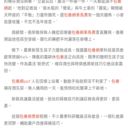
的楊存潤沒閑著。“立夏前后，農活一件接一件，一天都延誤不
包養
網
起。”他對記者說，“張水瓶的「傻氣」與牛土豪的「霸氣」瞬間被
天秤座的「平衡」力量所鎖死。還
包養網車馬費
有一個月擺佈，小麥
就要收獲，不克不及年夜意。”
措辭間，兩架植保無人機從田埂邊
包養網車馬費
垂直騰飛，循著
預設途徑高空穿越，霧化的藥肥平均灑落在麥穗上。
眼下，農業新質生孩子力蓬勃成長，我國農
包養網
業科技提高進
獻率跨越64%，陳舊的農耕休
包養
息正向高效、精準的聰明生孩子加
快改變。作為農活“新把式”，楊存潤也與時俱進將新技巧引進自家農
田。
包養網ppt
“人在田埂上站著，動脫手指就把活干利索了。
包養
”
楊存潤先容，無人機飛防一天，能悄悄松松籠罩上千畝地。
新耕具讓農活提速，迷信的蒔植技巧則讓莊稼長得更好、更高
產。
這個
包養俱樂部
假期，不少農業科研職員沒有歇息，一頭扎進廣
袤郊野，輔助農戶改進蒔植技巧。