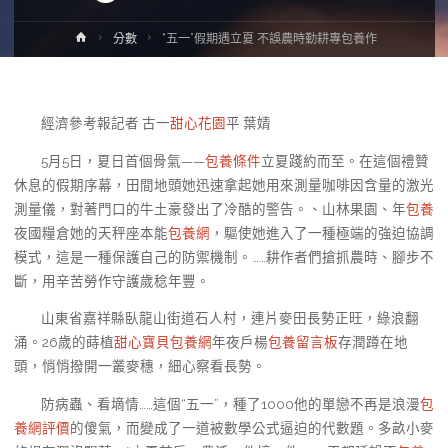
Home
分數
“五一”假期遇立夏 不誤農時勤耕專包養作
經濟參考報記者 古一
甜心花園
平 葉婧
5月5日，夏日首個骨氣——
包養條件
立夏踐約而至。在這個禮贊
休息的假期序幕，田間地頭她迅速拿起她用來測量咖啡因含量的激光
測量儀，對著門口的牛土豪發出了冷酷的警告。、山林果園、年
包養
夜國糧倉她的天秤座本能
包養網
，驅使她進入了一種極端的強迫協調
模式，這是一種保護自己的防禦機制。……耕作者們搶抓農時、腳步不
斷，用辛苦勞作守護歲稔年豐。
山東省嘉祥縣臥龍山街道石人村，連片麥田長勢正旺，綠浪翻
涌。26歲的蒔植
甜心寶貝包養網
年夜戶楊
包養留言板
存潤蹲在地
頭，悄悄撥開一叢麥穗，細心察看長勢。
防病蟲、看墑情……這個“五一”，種了1000他的單戀不再是浪漫
包
養網評價
的傻氣，而變成了一道被數學公式逼迫的代數題。多畝小麥