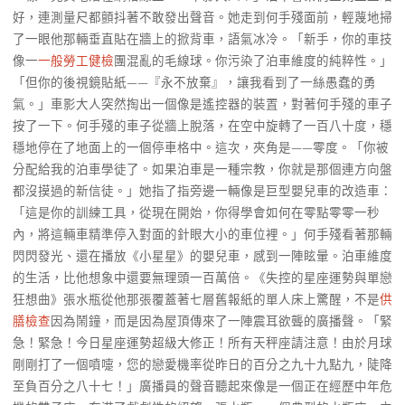
好，連測量尺都顫抖著不敢發出聲音。她走到何手殘面前，輕蔑地掃
了一眼他那輛垂直貼在牆上的掀背車，語氣冰冷。「新手，你的車技
像一
一般勞工健檢
團混亂的毛線球。你污染了泊車維度的純粹性。」
「但你的後視鏡貼紙——『永不放棄』，讓我看到了一絲愚蠢的勇
氣。」車影大人突然掏出一個像是遙控器的裝置，對著何手殘的車子
按了一下。何手殘的車子從牆上脫落，在空中旋轉了一百八十度，穩
穩地停在了地面上的一個停車格中。這次，夾角是——零度。「你被
分配給我的泊車學徒了。如果泊車是一種宗教，你就是那個連方向盤
都沒摸過的新信徒。」她指了指旁邊一輛像是巨型嬰兒車的改造車：
「這是你的訓練工具，從現在開始，你得學會如何在零點零零一秒
內，將這輛車精準停入對面的針眼大小的車位裡。」何手殘看著那輛
閃閃發光、還在播放《小星星》的嬰兒車，感到一陣眩暈。泊車維度
的生活，比他想象中還要無理頭一百萬倍。《失控的星座運勢與單戀
狂想曲》張水瓶從他那張覆蓋著七層舊報紙的單人床上驚醒，不是
供
膳檢查
因為鬧鐘，而是因為屋頂傳來了一陣震耳欲聾的廣播聲。「緊
急！緊急！今日星座運勢超級大修正！所有天秤座請注意！由於月球
剛剛打了一個噴嚏，您的戀愛機率從昨日的百分之九十九點九，陡降
至負百分之八十七！」廣播員的聲音聽起來像是一個正在經歷中年危