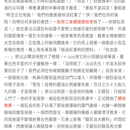
老蒜泥需要每隔三小時的溫和震動！」「蒜泥？」對面傳來K-999崩
潰的尖叫聲，帶著濃濃的中藥味電子雜音：「重點不是蒜泥！重點是
**時空正在彎曲！**我們的推進器快沒紅棗了！快！我們在你的後
院！別帶任何多餘的東西！
一般勞工身體健康檢查
除了——你那缸蒜
泥！」就在廖沾沾還在糾結要不要帶上他最珍愛的那把銀勺時，外面
的牆壁傳來一聲巨大的撞擊。一個穿著黑色燕尾服、戴著太陽眼鏡的
太空吉娃娃，正從牆上的破洞鑽進來。它的背上揹著一個像是小型瓦
斯桶的東西，桶上用毛筆寫著「極品紅棗枸杞燃料」。「你怎麼
——」廖沾沾驚訝地瞪大了眼睛。K-999用它的小短腿站得筆直，戴
著白色手套的爪子優雅地一揮：「沒時間了，沾沾先生！宇宙水餃快
要拉肚子了！我們必須在你被醋酸離子炮鎖定前離開！」話音未落，
一股極致尖銳、刺鼻的酸氣猛地從店門口灌入，伴隨著一個狂妄自大
的電子音效：「警告！這裡的醬油比例嚴重失衡！百分之九十九點九
九的醋，才是真理！」廖沾沾知道，這是他的宿敵，王醋狂，已經找
上門了。他的宇宙冒險，被迫從他對蒜泥的焦慮中，正式開始了
體檢
推薦
。一個狂妄的影子佔滿了那扇被撞破的牆門邊緣，光線一瞬間被
極端的酸氣扭曲。一個閃閃發光、像醋罐的機器人緩緩漂浮進來，它
的底座還不斷噴射著白色醋霧。它身上掛著「醋狂派大勝利」的霓虹
燈牌，閃爍得讓人眼睛發疼，同時發出警報。王醋狂的聲音再次響