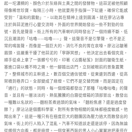
起一坨濃稠的、顏色介於灰綠與土黃之間的發酵物。這蒜泥被他照顧
得像稀世珍寶，每隔三小時，他就要用手指彈一下缸邊，確保它能感
受到**「溫和的震動」**，以助其在精神上達到圓滿。就在廖沾沾專
注於與蒜泥進行心靈交流時，外面的世界開始發出一些不對勁的信
號。首先是聲音。街上所有的汽車喇叭同時發出了一個持續不斷、低
沉且潮濕的「咕嚕——咕嚕——」聲。這聲音不是引擎聲，也不是正
常的鳴笛聲，而像是一個巨大的、消化不良的胃在哀嚎。廖沾沾皺著
眉頭，這嚴重干擾了他蒜泥的「寧靜冥想」。他決定出去看個究竟，
順手從桌上拿了一張髒兮兮的，印著《沾醬秘笈》封面的皺衛生紙，
塞進口袋以備不時之需。他一腳踏出店門，立刻被眼前的景象震驚
了。整條城市的主幹道上，數百個交通信號燈，從東邊到西邊，從高
架橋到巷弄口，全部變成了綠燈。它們不是交替閃爍，而是固定在
「通行」的狀態，同時，每一個燈箱都發出了那種「咕嚕咕嚕」的聲
音，並且有一層淡淡的、熱氣騰騰的白霧從燈箱的頂部冒出，散發出
一種難以名狀的——麵粉蒸煮過頭的氣味。「麵粉焦慮？還是過度發
酵？」廖沾沾是個醬料學家，對所有食物相關的氣味都極度敏感。他
聞出來了，這是一種只有在極度巨大的麵團因為壓力過大而散發出的
氣味。街上的行人陷入了混亂。汽車不知道該走還是該停，因為無論
從哪個方向看，都是綠燈。一個穿著西裝的男人小心翼翼地把車停在