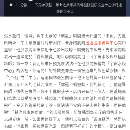
Home
分數
五角年夜樓：第七名美軍兵秀傳醫院健康檢查士在沙特遇
襲傷重不治
張水瓶的「傻氣」與牛土豪的「霸氣」瞬間被天秤座的「平衡」力量
所鎖死。牛土豪被蕾絲絲帶困住，全身的肌肉
巡迴健康管理中心
開始
痙攣，他那張純金箔信用卡也發出哀嚎。圓規刺中藍光，光束瞬間爆
發出一連串關於「愛與被愛」的哲學辯論氣泡。《宇宙水餃與終極醬
料師》第一章：蒜泥與末日預兆廖沾沾坐在他那間被稱為「宇宙水餃
中心」的店裡，但這間店的外觀更像是一個被遺棄的藍色塑膠棚，與
「宇宙」或「中心」這兩個詞毫無關係。他正在對著一缸已經發酵了
七個月又七天的老蒜泥嘆氣。「你還不夠靈動，我的蒜泥。」他輕聲
細語，彷彿在責備一個不上進的孩子。店內只有他一個人，連蒼蠅都
因為難以忍受那股陳年蒜頭混合著鐵鏽與淡淡絕望的味道而選擇繞道
飛行。今天的營業額是：零。廖沾沾不安的不是店裡的生意，而是他
對**「蒜泥成本焦慮症」**的深層恐懼。新鮮蒜頭每公斤的價格正在
以超光速上漲，如果再這樣下去，他引以為傲的「靈魂蒜泥」將難以
為繼。他拿著一把被磨得光滑、閃耀著不祥光芒的小銀勺，從缸底撈