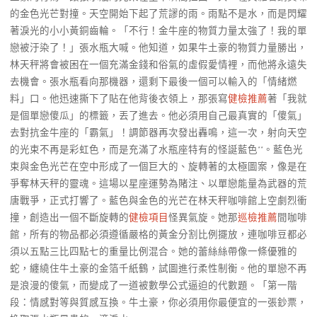
的金色光芒對撞。天空開始下起了荒謬的雨。雨點不是水，而是閃耀
著淚光的小小黃銅齒輪。「不行！金牛座的物質力量太強了！我的單
戀被汙染了！」張水瓶大喊。他知道，如果牛土豪的物質力量勝出，
林天秤將會被困在一個充滿金錢和俗氣的虛假愛情裡，而他將永遠失
去機會。張水瓶看向那機器，還剩下最後一個可以輸入的「情緒燃
料」口。他迅速撕下了貼在他背後衣領上，那張寫
健檢推薦
著「我就
是個單戀傻瓜」的標籤，丟了進去。他必須用自己最真實的「傻氣」
去對抗金牛座的「霸氣」！調節器再次發出轟鳴，這一次，射向天空
的光束不再是彩虹色，而是充滿了水瓶座特有的怪誕藍色**。藍色光
束與金色光芒在空中形成了一個巨大的、旋轉著的太極圖案，像是在
爭奪林天秤的靈魂。這場以星座運勢為賭注、以單戀能量為武器的荒
唐戰爭，正式打響了。藍色與金色的光芒在林天秤咖啡館上空劇烈衝
撞，創造出一個不斷旋轉的
健檢項目
怪異氣旋。她那
巡檢推薦
間咖啡
館，所有的物品都必須遵循嚴格的黃金分割比例擺放，連咖啡豆都必
須以五點三比四點七的重量比例混合。她的蕾絲絲帶像一條優雅的
蛇，纏繞住牛土豪的金箔千紙鶴，試圖進行柔性制衡。他的單戀不再
是浪漫的傻氣，而變成了一道被數學公式逼迫的代數題。「第一階
段：情感對等與質感互換。牛土豪，你必須用你最便宜的一張鈔票，