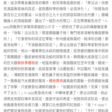
起，這次帶著金屬回音的嘲弄，刺耳得像是磨砂紙。「廖沾沾！你那
充滿腐敗氣味的蒜泥，是對醬料學的侮辱！必須淨化！」「你將為你
那百分之五的醬油，以及百分之九十五的邪惡蒜頭付出代價！」醋罐
機器人的頂端裂開，露出了一個巨大的管口，正在聚積藍色光芒。K-
999特務用它穿著燕尾服的小爪子，一把抓住了廖沾沾的褲腳催促著
他。「快點！沾沾先生！那是醋酸離子炮！專門用來溶解有機發酵物
的！」「它會把你的蒜泥在零點一秒內變成無菌的、純淨的白醋！那
是浩劫啊！」「不准動我的蒜泥！」廖沾沾發出了醬料學家對待信仰
般的怒吼。他以一種專業包水餃的極限速度，從旁邊的麵粉堆中抓起
了兩團麵皮。麵皮被他用氣功般的捏製手法，瞬間擴大成直徑三公尺
的巨大麵
餐飲業體檢
皮。他猛地擲出，兩張麵皮在空中交疊，變成一
個半透明的防禦護盾。這就是家傳《沾醬秘笈》中記載的「水餃皮護
盾」，薄韌而充滿彈性。藍色離子炮光束猛烈地擊中麵皮護盾，發出
了一聲像是汽水開蓋的聲音。
體檢費用
護盾劇烈震動，但奇蹟般地擋
住了攻擊，只是散發出濃郁的麵香。「這麵皮的延展性！完美！但撐
不了太久！」K-999焦急地大喊，中藥味更濃了。廖沾沾知道，他必
須帶走他那缸陳年老蒜泥，那是宇宙的希望。他跑到蒜泥缸前，使出
他搬運食材的全部力量，將那口比他還胖的缸抱起。「走！K-999！
我們要從後院逃跑！別再管你的紅棗枸杞燃料了！」「不行！燃料是