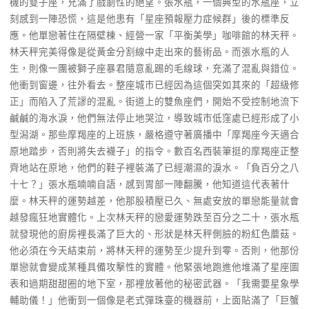
機的雙子座，充滿了戲劇性的絕望。張水瓶，一個典型的水瓶座，立
刻感到一陣恐慌，這是他患有「星座預報壓力症候群」後的標準反
應。他單戀著住在隔壁棟、經營一家「平衡美學」咖啡館的林天秤。
林天秤完美得像是從黃金分割線中走出來的藝術品。而張水瓶的人
生，則像一團被獅子座暴君隨意亂踢的毛線球，充滿了混亂與錯位。
他衝到窗邊，往外看去。整座城市已經因為這個突如其來的「超級修
正」而陷入了荒謬的混亂。街道上的雙魚座們，開始不受控制地流下
鹹鹹的海水淚，他們無法停止地哭泣，導致城市低窪處已經形成了小
型潟湖。那些摩羯座的上班族，嚴格遵守著廣播中「摩羯座今天適合
原地踏步，否則將失去襪子」的指令。數百名西裝筆挺的摩羯座正整
齊地站在原地，他們的鞋子裡裝滿了已經潮濕的淚水。「負百分之八
十七？」張水瓶喃喃自語，感到胃部一陣翻騰，他知道這代表著什
麼。林天秤的運勢越差，他那股積壓已久、無處安放的單戀能量就會
越發瘋狂地實體化。上次林天秤的戀愛運勢跌至百分之二十，張水瓶
就發現他的廚房裡長滿了巨大的、形狀是林天秤側臉的粉紅色蘑菇。
他必須在今天結束前，將林天秤的運勢至少提升到零。否則，他那份
單戀就會變成某種具備攻擊性的實體。他緊張地跑進他堆滿了星座圖
表和過期甜甜圈的地下室，那裡放著他的秘密武器。「我需要星象學
輔助儀！」他衝到一個像是老式彈珠臺的機器前，上面貼滿了「巨蟹