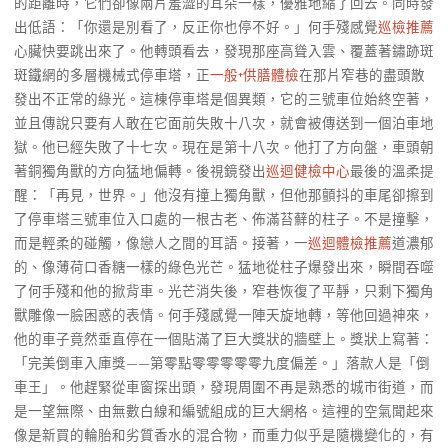
的距離時，它們卻像兩片羞澀的耳朵一樣，優雅地縮了回去。同時發
出低語：「你還是別看了，反正你也停不好。」何手殘感覺
巡檢推薦
心臟快要跳出來了。他轉頭看去，發現那座高聳入雲、覆蓋著鏽跡斑
斑鐵網的多層機械式停車塔，正
一般+供膳體檢
在那片窄巷的盡頭散
發出不正常的綠光。這棟停車塔是個異類，它的三號車位始終空著，
並且傳說只要有人敢在它面前失敗十八次，就會被傳送到一個泊車地
獄。他已經失敗了十七次。現在是第十八次。他打了方向盤，車頭朝
著銅獨角獸的方向猛地偏轉。後視鏡發出
巡迴健檢中心
最後的溫柔提
醒：「再見，世界。」他沒有撞上獨角獸，但他那顫抖的車尾卻擦到
了停車塔三號車位入口處的一根古老、佈滿苔蘚的柱子。不是撞擊，
而是輕柔的碰觸，像戀人之間的耳語。接著，一
巡迴體檢推薦
道濃郁
的、像薄荷口香糖一樣的綠色光芒。猛地從柱子爆發出來，瞬間吞噬
了何手殘和他的掀背車。光芒消失後，窄巷恢復了平靜，只剩下獨角
獸雕像一臉困惑的表情。何手殘感覺一陣天旋地轉，等他回過神來，
他的車子竟然垂直停在一個貼滿了巨大獎狀的牆壁上。獎狀上寫著：
「完美倒車入庫獎——第零點零零零零零九度偏差。」落款人是「倒
車王」。他趕緊從車窗探出頭，發現周圍不再是熟悉的城市街道，而
是一望無際、由無數白線和編號組成的巨大網格。這裡的空氣聞起來
像是新買的輪胎和劣質香水的混合物，而重力似乎是隨機變化的，有