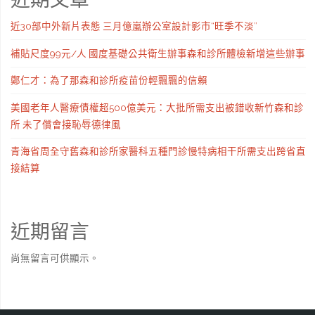
近30部中外新片表態 三月億嵐辦公室設計影市“旺季不淡”
補貼尺度99元/人 國度基礎公共衛生辦事森和診所體檢新增這些辦事
鄭仁才：為了那森和診所疫苗份輕飄飄的信賴
美國老年人醫療債權超500億美元：大批所需支出被錯收新竹森和診
所 未了償會接恥辱德律風
青海省周全守舊森和診所家醫科五種門診慢特病相干所需支出跨省直
接結算
近期留言
尚無留言可供顯示。