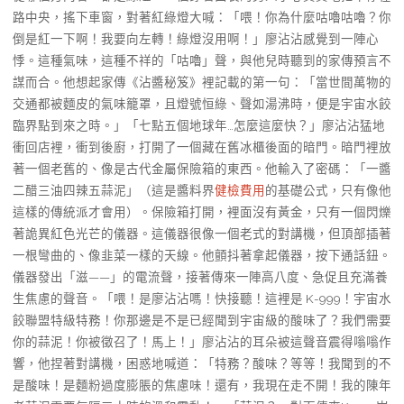
路中央，搖下車窗，對著紅綠燈大喊：「喂！你為什麼咕嚕咕嚕？你
倒是紅一下啊！我要向左轉！綠燈沒用啊！」廖沾沾感覺到一陣心
悸。這種氣味，這種不祥的「咕嚕」聲，與他兒時聽到的家傳預言不
謀而合。他想起家傳《沾醬秘笈》裡記載的第一句：「當世間萬物的
交通都被麵皮的氣味籠罩，且燈號恒綠、聲如湯沸時，便是宇宙水餃
臨界點到來之時。」「七點五個地球年…怎麼這麼快？」廖沾沾猛地
衝回店裡，衝到後廚，打開了一個藏在舊冰櫃後面的暗門。暗門裡放
著一個老舊的、像是古代金屬保險箱的東西。他輸入了密碼：「一醬
二醋三油四辣五蒜泥」（這是醬料界
健檢費用
的基礎公式，只有像他
這樣的傳統派才會用）。保險箱打開，裡面沒有黃金，只有一個閃爍
著詭異紅色光芒的儀器。這儀器很像一個老式的對講機，但頂部插著
一根彎曲的、像韭菜一樣的天線。他顫抖著拿起儀器，按下通話鈕。
儀器發出「滋——」的電流聲，接著傳來一陣高八度、急促且充滿養
生焦慮的聲音。「喂！是廖沾沾嗎！快接聽！這裡是 K-999！宇宙水
餃聯盟特級特務！你那邊是不是已經聞到宇宙級的酸味了？我們需要
你的蒜泥！你被徵召了！馬上！」廖沾沾的耳朵被這聲音震得嗡嗡作
響，他捏著對講機，困惑地喊道：「特務？酸味？等等！我聞到的不
是酸味！是麵粉過度膨脹的焦慮味！還有，我現在走不開！我的陳年