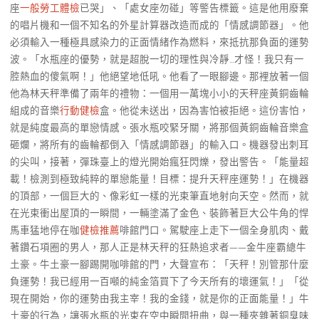
座
一般勞工體檢
已哭」、「處女座勿碰」等警告標籤。這是他用廢棄
的唱片機和一個不知名的外星計算器改造而成的「情感調節器」。他
必須輸入一種極具感染力的正面情緒作為燃料，來抵抗那負面的運勢
波。「水瓶座的優勢，就是超脫一切的理性與冷靜…才怪！我只有一
腔熱血的傻氣啊！」他絕望地低吼。他看了一眼腳邊。那裡放著一個
他為林天秤準備了兩年的禮物：一個用一萬塊小小的天秤座黃銅齒輪
組成的音樂
行動健檢
盒。他從未送出，因為害怕被拒絕。這份害怕，
就是純度最高的單戀情感。張水瓶咬緊牙關，將那個黃銅齒輪音樂盒
砸爛，將所有的齒輪都倒入「情感調節器」的輸入口。機器發出刺耳
的尖叫，接著，彈珠臺上的燈光開始瘋狂閃爍，發出警告。「能量超
載！檢測到極致純粹的單戀能量！目標：提升天秤座運勢！」在機器
的頂部，一個巨大的、像彩虹一樣的光束筆直地射向天空。然而，就
在光束衝出屋頂的一瞬間，一輛塗滿了金色、裝飾著巨大公牛角的悍
馬車猛地停在咖
健檢推薦
啡館門口。駕駛座上走下一個全身肌肉、戴
著鑽石項圈的男人，那人正是林天秤的狂熱追求者——金牛座霸總牛
土豪。牛土豪一腳踢開咖啡館的門，大聲宣布：「天秤！別管那什麼
負運勢！我已經用一百噸的純金箔買下了今天所有的壞運氣！」「從
現在開始，你的運勢由我主宰！我的金錢，就是你的正面能量！」牛
土豪的行為，讓張水瓶的光束在空中瞬間扭曲，與一種夾雜著銅臭味