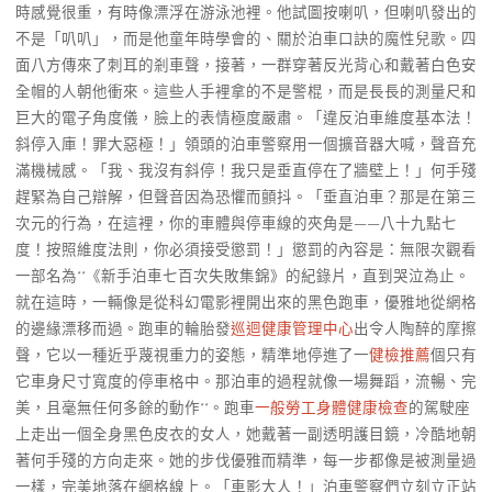
時感覺很重，有時像漂浮在游泳池裡。他試圖按喇叭，但喇叭發出的
不是「叭叭」，而是他童年時學會的、關於泊車口訣的魔性兒歌。四
面八方傳來了刺耳的剎車聲，接著，一群穿著反光背心和戴著白色安
全帽的人朝他衝來。這些人手裡拿的不是警棍，而是長長的測量尺和
巨大的電子角度儀，臉上的表情極度嚴肅。「違反泊車維度基本法！
斜停入庫！罪大惡極！」領頭的泊車警察用一個擴音器大喊，聲音充
滿機械感。「我、我沒有斜停！我只是垂直停在了牆壁上！」何手殘
趕緊為自己辯解，但聲音因為恐懼而顫抖。「垂直泊車？那是在第三
次元的行為，在這裡，你的車體與停車線的夾角是——八十九點七
度！按照維度法則，你必須接受懲罰！」懲罰的內容是：無限次觀看
一部名為**《新手泊車七百次失敗集錦》的紀錄片，直到哭泣為止。
就在這時，一輛像是從科幻電影裡開出來的黑色跑車，優雅地從網格
的邊緣漂移而過。跑車的輪胎發
巡迴健康管理中心
出令人陶醉的摩擦
聲，它以一種近乎蔑視重力的姿態，精準地停進了一
健檢推薦
個只有
它車身尺寸寬度的停車格中。那泊車的過程就像一場舞蹈，流暢、完
美，且毫無任何多餘的動作**。跑車
一般勞工身體健康檢查
的駕駛座
上走出一個全身黑色皮衣的女人，她戴著一副透明護目鏡，冷酷地朝
著何手殘的方向走來。她的步伐優雅而精準，每一步都像是被測量過
一樣，完美地落在網格線上。「車影大人！」泊車警察們立刻立正站