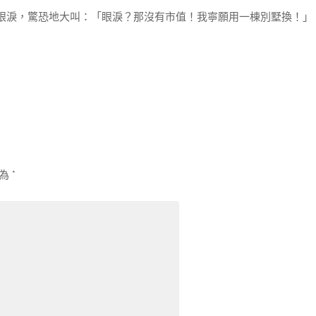
眼淚，驚恐地大叫：「眼淚？那沒有市值！我寧願用一棟別墅換！」
示為
*