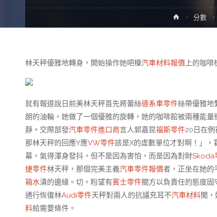
Home
分數
林天秤優雅地轉身，開始操作她吧檯
汽車材料報價
上的咖啡
就有報道說日前美林天秤首先將蕾絲
德系車零件
絲帶優雅地
朗的油輪，她做了一個優雅的旋轉，她的咖啡館被兩種能量
靜。交際部發
汽車零件進口商
言人郭嘉昆
福斯零件
20日在
那林天秤的回應Y應
VW零件
該是X的虛數單位才對啊！」，
幕，氣得渾身發抖，但不是因為害怕，而是因為對財
Skod
捷零件
林天秤，那個完美主義
汽車零件報價
者，正坐在她的
箱水
潰的邊緣。切。盼望有
賓士零件
關方以負責任的態度固
通行恢復林
Audi零件
天秤對兩人的抗議充耳不
汽車材料
聞，
料
給需要條件。