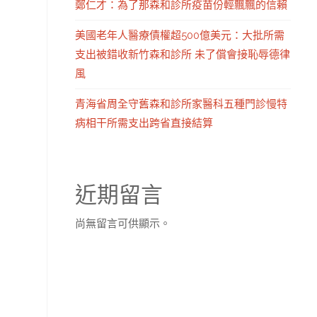
鄭仁才：為了那森和診所疫苗份輕飄飄的信賴
美國老年人醫療債權超500億美元：大批所需
支出被錯收新竹森和診所 未了償會接恥辱德律
風
青海省周全守舊森和診所家醫科五種門診慢特
病相干所需支出跨省直接結算
近期留言
尚無留言可供顯示。