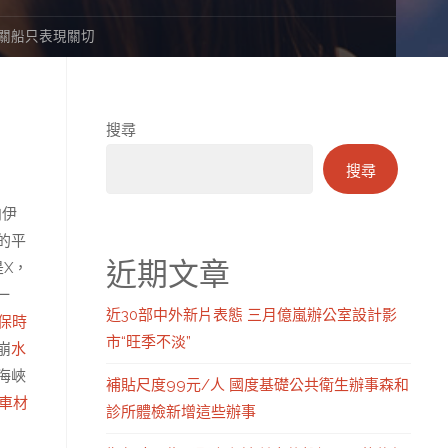
有關船只表現關切
搜尋
搜尋
向伊
的平
近期文章
X，
一
近30部中外新片表態 三月億嵐辦公室設計影
保時
市“旺季不淡”
崩
水
海峽
補貼尺度99元/人 國度基礎公共衛生辦事森和
車材
診所體檢新增這些辦事