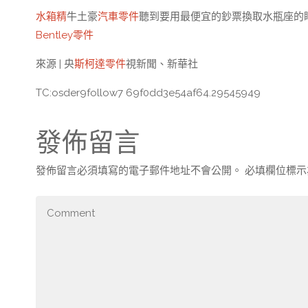
水箱精
牛土豪
汽車零件
聽到要用最便宜的鈔票換取水瓶座的
Bentley零件
來源 | 央
斯柯達零件
視新聞、新華社
TC:osder9follow7 69f0dd3e54af64.29545949
發佈留言
發佈留言必須填寫的電子郵件地址不會公開。
必填欄位標