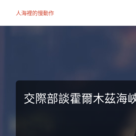
人海裡的慢動作
交際部談霍爾木茲海峽