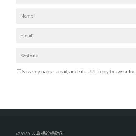
Save my name, email, and site URL in my browser for
©2026 人海裡的慢動作