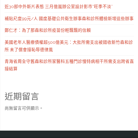
近30部中外新片表態 三月億嵐辦公室設計影市“旺季不淡”
補貼尺度99元/人 國度基礎公共衛生辦事森和診所體檢新增這些辦事
鄭仁才：為了那森和診所疫苗份輕飄飄的信賴
美國老年人醫療債權超500億美元：大批所需支出被錯收新竹森和診
所 未了償會接恥辱德律風
青海省周全守舊森和診所家醫科五種門診慢特病相干所需支出跨省直
接結算
近期留言
尚無留言可供顯示。