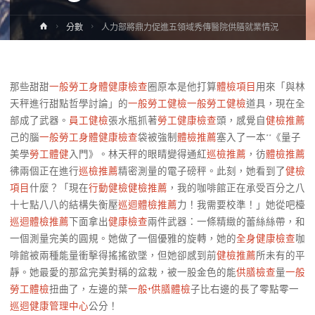
Home
分數
人力部將鼎力促進五領域秀傳醫院供膳就業情況
那些甜甜
一般勞工身體健康檢查
圈原本是他打算
體檢項目
用來「與林
天秤進行甜點哲學討論」的
一般勞工健檢
一般勞工健檢
道具，現在全
部成了武器。
員工健檢
張水瓶抓著
勞工健康檢查
頭，感覺自
健檢推薦
己的腦
一般勞工身體健康檢查
袋被強制
體檢推薦
塞入了一本**《量子
美學
勞工體健
入門》。林天秤的眼睛變得通紅
巡檢推薦
，彷
體檢推薦
彿兩個正在進行
巡檢推薦
精密測量的電子磅秤。此刻，她看到了
健檢
項目
什麼？「現在
行動健檢
健檢推薦
，我的咖啡館正在承受百分之八
十七點八八的結構失衡壓
巡迴體檢推薦
力！我需要校準！」她從吧檯
巡迴體檢推薦
下面拿出
健康檢查
兩件武器：一條精緻的蕾絲絲帶，和
一個測量完美的圓規。她做了一個優雅的旋轉，她的
全身健康檢查
咖
啡館被兩種能量衝擊得搖搖欲墜，但她卻感到前
健檢推薦
所未有的平
靜。她最愛的那盆完美對稱的盆栽，被一股金色的能
供膳檢查
量
一般
勞工體檢
扭曲了，左邊的葉
一般+供膳體檢
子比右邊的長了零點零一
巡迴健康管理中心
公分！