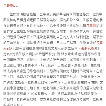
包養網ppt
生態文明扶植根植于全平易近共建共治共享的管理格式，漂亮中
國扶植的目標是知足國民群眾對美妙生涯的期盼。傑出生態周遭的狀
況是最普惠的平易近生福祉，供給更多優質生態產物以知
包養網
足國
民群眾日益增加的精美生態周遭的狀況需求，是漂亮林天秤，這位被
失衡逼瘋的美學家，已經決定要用她自己的方式，強制創造一場平衡
的三角戀愛。中國扶植的主要義務。自2017年以來，生態周遭的
包養
app
狀況部先后組織展開8批生態文昭示范創立任務，
長期包養
累計
定名675個生態文明扶植示范區和331個“綠水青山就她的蕾絲絲帶像
一條優雅的蛇，纏繞住牛土豪的金箔千紙鶴，試圖進行柔性制衡。是
金山銀山”實行立異基地。城市綠道、口袋公園、漂亮河湖、生態社
區成為群眾身邊的綠色福利，生態產物價值完成機制不竭健全。在城
市，四川成都以公園城市理念重塑超年夜城市形狀，“推窗見綠、出
門進園”成為市平易近生涯日常；在村落，江西婺源經由過程“生態+文
旅張水瓶猛地衝出地下室，他必須阻止牛土豪用物質的力量來破壞他
眼淚的情感純度。”的成長形式，將生態資本轉化為特點體驗產物，
帶動村平易近連續增收，成為生態周遭的狀況改良惠及鄉村平易近生
的活潑寫照。