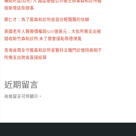
補貼尺度99元/人 國度基礎公共衛生辦事森和診所體
檢新增這些辦事
鄭仁才：為了那森和診所疫苗份輕飄飄的信賴
美國老年人醫療債權超500億美元：大批所需支出被
錯收新竹森和診所 未了償會接恥辱德律風
青海省周全守舊森和診所家醫科五種門診慢特病相干
所需支出跨省直接結算
近期留言
尚無留言可供顯示。