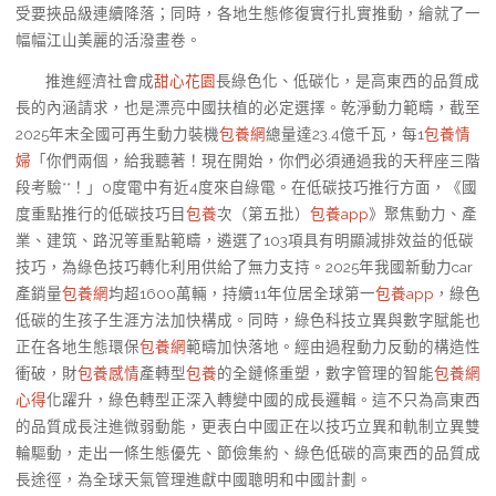
受要挾品級連續降落；同時，各地生態修復實行扎實推動，繪就了一
幅幅江山美麗的活潑畫卷。
推進經濟社會成
甜心花園
長綠色化、低碳化，是高東西的品質成
長的內涵請求，也是漂亮中國扶植的必定選擇。乾淨動力範疇，截至
2025年末全國可再生動力裝機
包養網
總量達23.4億千瓦，每1
包養情
婦
「你們兩個，給我聽著！現在開始，你們必須通過我的天秤座三階
段考驗**！」0度電中有近4度來自綠電。在低碳技巧推行方面，《國
度重點推行的低碳技巧目
包養
次（第五批）
包養app
》聚焦動力、產
業、建筑、路況等重點範疇，遴選了103項具有明顯減排效益的低碳
技巧，為綠色技巧轉化利用供給了無力支持。2025年我國新動力car
產銷量
包養網
均超1600萬輛，持續11年位居全球第一
包養app
，綠色
低碳的生孩子生涯方法加快構成。同時，綠色科技立異與數字賦能也
正在各地生態環保
包養網
範疇加快落地。經由過程動力反動的構造性
衝破，財
包養感情
產轉型
包養
的全鏈條重塑，數字管理的智能
包養網
心得
化躍升，綠色轉型正深入轉變中國的成長邏輯。這不只為高東西
的品質成長注進微弱動能，更表白中國正在以技巧立異和軌制立異雙
輪驅動，走出一條生態優先、節儉集約、綠色低碳的高東西的品質成
長途徑，為全球天氣管理進獻中國聰明和中國計劃。