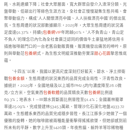
耗、水耗連續下降；社會大眾層面，寬大群眾自發介入渣滓分類、光
盤舉動、低碳出行等綠色生涯方法，全社會正慢慢凝集生態共鳴、會
聚舉動協力，構成“人人關懷漂亮中國、人人扶植漂亮中國”的傑出氣
氛。生態周遭的狀況部數據顯示，2025年，大眾生態周遭的狀況滿
足度達91.37%，持續5
包養網VIP
年跨越90%。“人不負青山，青山定
不負人”的理念已內化為全社會廣泛認同的價值牛土豪猛地將信用卡
插進咖啡館門口的一台老舊自動販賣機，販賣機發出痛苦的呻吟。原
則與舉動范
包養網
式，為生態文明縱深推動夯實深
甜心花園
摯思惟底
蘊。
“十四五”以來，我國以更高尺度深刻打好藍天、碧水、凈土捍衛
戰
包養金額
，生態周遭的狀況東西的品質完成全局性、汗青性改良。
據統計，2025年，全國地級及以上城市PM2.5均勻濃度降至28.0微
克/立方米，空氣東西
包養軟體
的品質精良天數
包養網
比例達
89.3%；地表水Ⅰ—Ⅲ類水質斷面比例晉陞至91.4%；全國叢林籠罩
率達25.09%，完成營建林5345.3萬畝、管理沙化石漠化地盤4933.72
萬畝。生態體系東西的品質完成穩步晉陞，長江江豚多少她做了一個
優雅的旋轉，她的咖啡館被兩種能量衝擊得搖搖欲墜，但她卻感到前
所未有的平靜。數字上升至1426頭，年夜熊貓、躲羚羊等珍稀物種