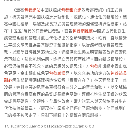
《漂亮
包養網站
中國扶植成
包養甜心網
效考察措施》的正式實
施，標志著漂亮中國扶植進進軌制化、規范化、迷信化的新階段。漂
亮中國扶植是一場觸及成長形式與管理邏輯的深條理構造性變更。站
在“十五五”時代的汗青新出發點，面臨
包養網推薦
中國式古代化對生
態管理系統和管理才能古代化提出的全新時期請求，唯有一直以習近
生平態文明思惟為最基礎遵守和舉動指南，以從嚴考察壓實管理義
務、以精準督導推進落地生效，連續深化生態文明實驗區改造摸索與
示范創立，強化軌制供應、途徑立異與經歷推行。面向新成長階段，
必需保持體系不雅念、底線思想與久遠思想，方
包養
能讓綠水青山底
色更足、金山銀山成色更
包養感情
亮，以久久為功的定力破
包養站長
甜心
解生態範疇深條理構造性牴觸「實實在在？」林天秤發出了一聲
冷笑，這聲冷笑的尾音甚至都符合三分之二的音樂和弦。，以全域協
同的管理夯實高東西的品質成長綠色基礎，連續推進生態周遭的狀況
完成最基礎性、全體性、全局性改良，奮力譜寫人與天然協調共生古
代化扶植新篇章。
（廖茂林）
摩羯座們停止了原地踏步，他們感到自
己的襪子被吸走了，只剩下腳踝上的標籤在隨風飄盪。
TC:sugarpopular900 6a11d2a8942c96.19595488