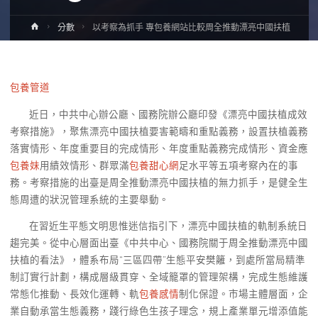
Home
分數
以考察為抓手 專包養網站比較周全推動漂亮中國扶植
包養管道
近日，中共中心辦公廳、國務院辦公廳印發《漂亮中國扶植成效
考察措施》，聚焦漂亮中國扶植要害範疇和重點義務，設置扶植義務
落實情形、年度重要目的完成情形、年度重點義務完成情形、資金應
包養妹
用績效情形、群眾滿
包養甜心網
足水平等五項考察內在的事
務。考察措施的出臺是周全推動漂亮中國扶植的無力抓手，是健全生
態周遭的狀況管理系統的主要舉動。
在習近生平態文明思惟迷信指引下，漂亮中國扶植的軌制系統日
趨完美。從中心層面出臺《中共中心、國務院關于周全推動漂亮中國
扶植的看法》，體系布局“三區四帶”生態平安樊籬，到處所當局精準
制訂實行計劃，構成層級貫穿、全域籠罩的管理架構，完成生態維護
常態化推動、長效化運轉、軌
包養感情
制化保證。市場主體層面，企
業自動承當生態義務，踐行綠色生孩子理念，規上產業單元增添值能