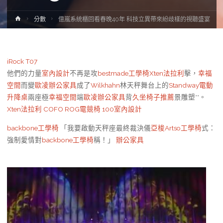
Home
分數
億嵐系統櫃回看春晚40年 科技立異帶來紛歧樣的視聽盛宴
iRock T07
他們的力量
室內設計
不再是攻
bestmade工學椅
Xten法拉利
擊，
幸福
空間
而變
歐凌辦公家具
成了
Wilkhahn
林天秤舞台上的
Standway電動
升降桌
兩座極
幸福空間
端
歐凌辦公家具
背
久坐椅子推薦
景雕塑**。
Xten法拉利
COFO
ROG電競椅
100室內設計
backbone工學椅
「我要啟動天秤座最終裁決儀
亞梭Artso工學椅
式：
強制愛情對
backbone工學椅
稱！」
辦公家具