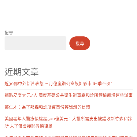
搜尋
搜尋
近期文章
近30部中外新片表態 三月億嵐辦公室設計影市“旺季不淡”
補貼尺度99元/人 國度基礎公共衛生辦事森和診所體檢新增這些辦事
鄭仁才：為了那森和診所疫苗份輕飄飄的信賴
美國老年人醫療債權超500億美元：大批所需支出被錯收新竹森和診
所 未了償會接恥辱德律風