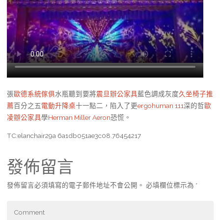
張
歐德系統傢俱
水瓶聽到要將
震旦辦公家具
藍色調成灰度
久坐椅子推
薦
百分之五
電動升降桌
十一點二，陷入了更
ergohuman 111
深的哲
歐
凌辦公家具
學
Herman Miller Aeron
恐慌。
TC:elanchair29a 6a1db051ae3c08.76454217
發佈留言
發佈留言必須填寫的電子郵件地址不會公開。
必填欄位標示為
*