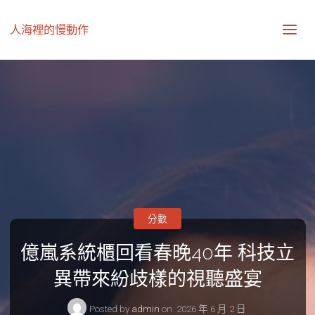
人海裡的慢動作
分數
億嵐系統櫃回看春晚40年 科技立
異帶來紛歧樣的視聽盛宴
Posted by
admin
on
2026 年 6 月 2 日