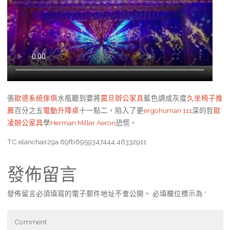
張
歐德系統傢俱
水瓶聽到要將
震旦辦公家具
藍色調成灰度
久坐椅子推
薦
百分之五
電動升降桌
十一點二，陷入了更
ergohuman 111
深的哲
歐
凌辦公家具
學
Herman Miller Aeron
恐慌。
TC:elanchair29a 69fb6959347444.46332911
發佈留言
發佈留言必須填寫的電子郵件地址不會公開。
必填欄位標示為
*