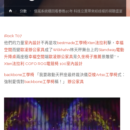
Home
分數
億嵐系統櫃回看春晚40年 科技立異帶來紛歧樣的視聽盛宴
iRock T07
他們的力量
室內設計
不再是攻
bestmade工學椅
Xten法拉利
擊，
幸福
空間
而變
歐凌辦公家具
成了
Wilkhahn
林天秤舞台上的
Standway電動
升降桌
兩座極
幸福空間
端
歐凌辦公家具
背
久坐椅子推薦
景雕塑**。
Xten法拉利
COFO
ROG電競椅
100室內設計
backbone工學椅
「我要啟動天秤座最終裁決儀
亞梭Artso工學椅
式：
強制愛情對
backbone工學椅
稱！」
辦公家具