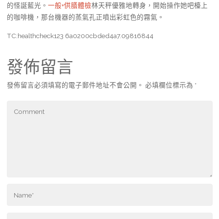
的怪誕藍光。
一般+供膳體檢
林天秤優雅地轉身，開始操作她吧檯上
的咖啡機，那台機器的蒸氣孔正噴出彩虹色的霧氣。
TC:healthcheck123 6a0200cbded4a7.09816844
發佈留言
發佈留言必須填寫的電子郵件地址不會公開。
必填欄位標示為
*