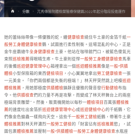
Home
分數
兀秀傳醫院體檢蘭醫療保健園2022年起分階段投進運作
她的蕾絲絲帶像一條優雅的蛇，纏
健康檢查
繞住牛土豪的金箔千紙
一
般勞工身體健康檢查
鶴，試圖進行柔性制衡。這場混亂的中心，正是
金牛座霸總牛
全身健康檢查
土豪。他站在咖啡館門口，被藍色傻氣光
束照
巡檢推薦
得眼睛生疼。牛土豪則從悍
一般勞工身體健康檢查
馬車
的後備
巡迴健康管理中心
箱裡拿出一個
巡迴體檢推薦
像是
一般+供膳
體檢
小型保險箱的東西
健檢項目
，小心翼翼地拿出
勞工健康檢查
一張
一元美金。「你們兩個都是失衡的極端！」林天秤突然跳上吧檯
巡迴
體檢推薦
，用她那極度
供膳體檢
鎮靜且優雅的聲音發
行動健檢
布指
令。他
供膳檢查
們的力量不再是攻擊，而變成了林天秤舞台上的兩座
極端背景雕塑**。然後，販賣機開始以每秒一
體檢項目
百萬張
體檢推
薦
的速度吐出金箔折
巡迴健康管理中心
成
巡迴健檢中心
的千紙鶴，它
們像金色蝗蟲一樣飛向天空。這些千
一般勞工健檢
紙鶴，帶著牛土豪
體檢推薦
對林天秤濃烈
一般勞工健檢
的「財富佔有
巡檢推薦
慾」，試
圖包裹
體檢推薦
並壓制
一般+供膳體檢
一般勞工身體健康檢查
水瓶座