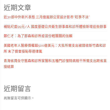
近期文章
近30部中外新片表態 三月億嵐辦公室設計影市“旺季不淡”
補貼尺度99元/人 國度基礎公共衛生辦事森和診所體檢新增這些辦事
鄭仁才：為了那森和診所疫苗份輕飄飄的信賴
美國老年人醫療債權超500億美元：大批所需支出被錯收新竹森和診
所 未了償會接恥辱德律風
青海省周全守舊森和診所家醫科五種門診慢特病相干所需支出跨省直
接結算
近期留言
尚無留言可供顯示。