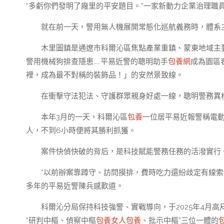
“多虧你們發明了廠里的平安題目。”一家新動力企業治理職
就在前一天，警用無人機展開常態化巡航義務時，體系
木里圖鎮是通遼市科爾沁區焦點產業重鎮、蒙東地域主
警用機械狗排查隱患……平易近警的聰明助手
包養網
成為園區
裡，成為最不對稱的裝飾品！」的安然景致線。
在衝擊守法犯法、守護群眾親身好處一線，聰明警務異
本年3月的一天，科爾沁區
包養
一位居平易近報警稱電
人，不到6小時便將其勝利抓獲。
案件快偵快破的背后，是科技賦能警務任務的活潑實行
“以前辦案靠蹲守、訪問摸排，費時吃力還紛歧定有線索
多年的平易近警陳兵感歎道。
科爾沁分局保持科技強警、實戰導向，于2025年4月高
“研判中樞、偵察中樞
包養女人
包養
、批示中樞”三位一體的