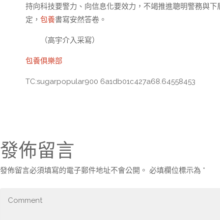
持向科技要警力、向信息化要效力，不竭推進聰明警務與下
定，
包養
書寫安然答卷。
（高宇介入采寫）
包養俱樂部
TC:sugarpopular900 6a1db01c427a68.64558453
發佈留言
發佈留言必須填寫的電子郵件地址不會公開。
必填欄位標示為
*