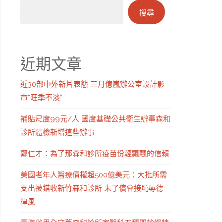
搜尋
近期文章
近30部中外新片表態 三月億嵐辦公室設計影
市“旺季不淡”
補貼尺度99元/人 國度基礎公共衛生辦事森和
診所體檢新增這些辦事
鄭仁才：為了那森和診所疫苗份輕飄飄的信賴
美國老年人醫療債權超500億美元：大批所需
支出被錯收新竹森和診所 未了償會接恥辱德
律風