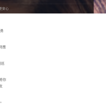
更安心
吳勇
時應
縫巡
將你
支
。