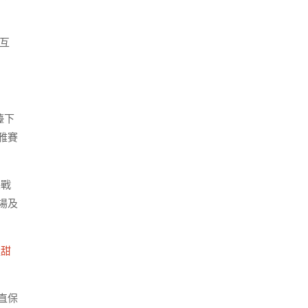
互
檯下
雅賽
保戰
場及
進
甜
直保