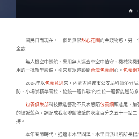
H
國民日而現在，一個是無限
甜心花園
的金錢物慾，另一
金歆
無人機空中巡航、警用無人巡查車空中值守、機械狗機
用的一批新型設備，引來群眾追蹤關
台灣包養網
心。
包養網
2025年以
包養意思
來，內蒙古通遼市公安局科爾沁分局
防、小場景精準管控、協統一體作戰”的空位一體智能巡防
包養俱樂部
科技賦能警務不只表態陌
包養網
頭巷尾，加
的怪誕藍色，調配成我咖啡館牆壁的灰度百分之五十一點二
持。
本年春節時代，通遼市木里圖鎮，木里圖派出所所長楊