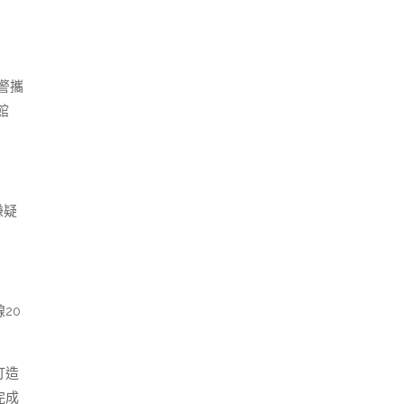
警攜
館
嫌疑
20
打造
完成