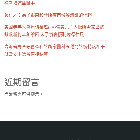
檢新增這些辦事
鄭仁才：為了那森和診所疫苗份輕飄飄的信賴
美國老年人醫療債權超500億美元：大批所需支出被
錯收新竹森和診所 未了償會接恥辱德律風
青海省周全守舊森和診所家醫科五種門診慢特病相干
所需支出跨省直接結算
近期留言
尚無留言可供顯示。