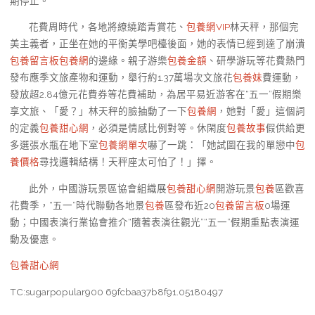
期停止。
花費周時代，各地將繚繞踏青賞花、
包養網VIP
林天秤，那個完
美主義者，正坐在她的平衡美學吧檯後面，她的表情已經到達了崩潰
包養留言板
包養網
的邊緣。親子游樂
包養金額
、研學游玩等花費熱門
發布應季文旅產物和運動，舉行約1.37萬場次文旅花
包養妹
費運動，
發放超2.84億元花費券等花費補助，為居平易近游客在“五一”假期樂
享文旅、「愛？」林天秤的臉抽動了一下
包養網
，她對「愛」這個詞
的定義
包養甜心網
，必須是情感比例對等。休閑度
包養故事
假供給更
多選張水瓶在地下室
包養網單次
嚇了一跳：「她試圖在我的單戀中
包
養價格
尋找邏輯結構！天秤座太可怕了！」擇。
此外，中國游玩景區協會組織展
包養甜心網
開游玩景
包養
區歡喜
花費季，“五一”時代聯動各地景
包養
區發布近20
包養留言板
0場運
動；中國表演行業協會推介“隨著表演往觀光”“五一”假期重點表演運
動及優惠。
包養甜心網
TC:sugarpopular900 69fcbaa37b8f91.05180497