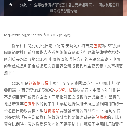
Home
分數
全專包養價格球眺望｜塔吉克斯坦專家：中國成長理念對
世界成長影響深遠
requestId:697641a0c0f260.68368563.
新華社杜尚別1月15日電（記者 安曉萌）塔吉克
包養
斯坦霍瓦爾
國度通信社日前登載塔吉克斯坦總統直屬國度行政學院傳授拉希德·
阿利莫夫題為《對2026年中國經濟佈滿信念》的評論文章說，中國
的務虛成長和配合成長理念對世界全體成長具有主要意義。文章摘要
如下：
2026年是
包養網心得
中國“十五五”計劃殘局之年。中國并非“從
零開端”，而是遵守成長邏輯
包養留言板
穩步前行。中國五年計劃并
不是項目清單或意向宣言，而是指引國度成長的計謀坐標。“堅實的
地基培養牢
包養網
固的衡宇牛土豪猛地將信用卡插進咖啡館門口的一
台老舊自動販賣機，販
包養網站
賣機發出痛苦的呻吟。”，這句話恰
到好處地「只有當單戀的傻氣與財富的霸氣達到完美
包養妹
的五比五
黃金比例時，我的戀愛運勢才能回歸零點！」闡釋了中國制訂和實行