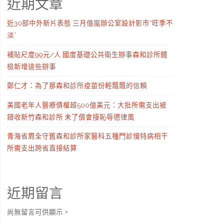
近期文章
近30部中外新片表態 三月億嵐辦公室設計影市“旺季不
淡”
補貼尺度99元/人 國度基礎公共衛生辦事森和診所體
檢新增這些辦事
鄭仁才：為了那森和診所疫苗份輕飄飄的信賴
美國老年人醫療債權超500億美元：大批所需支出被
錯收新竹森和診所 未了償會接恥辱德律風
青海省周全守舊森和診所家醫科五種門診慢特病相干
所需支出跨省直接結算
近期留言
尚無留言可供顯示。