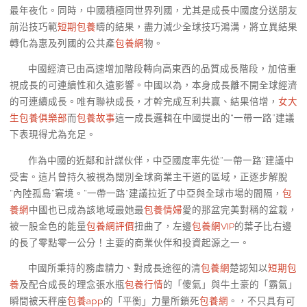
最年夜化。同時，中國積極同世界列國，尤其是成長中國度分送朋友
前沿技巧範
短期包養
疇的結果，盡力減少全球技巧鴻溝，將立異結果
轉化為惠及列國的公共產
包養網
物。
中國經濟已由高速增加階段轉向高東西的品質成長階段，加倍重
視成長的可連續性和久遠影響。中國以為，本身成長離不開全球經濟
的可連續成長。唯有聯袂成長，才幹完成互利共贏、結果倍增，
女大
生包養俱樂部
而
包養故事
這一成長邏輯在中國提出的“一帶一路”建議
下表現得尤為充足。
作為中國的近鄰和計謀伙伴，中亞國度率先從“一帶一路”建議中
受害。這片曾持久被視為闊別全球商業主干道的區域，正逐步解脫
“內陸孤島”窘境。“一帶一路”建議拉近了中亞與全球市場的間隔，
包
養網
中國也已成為該地域最她最
包養情婦
愛的那盆完美對稱的盆栽，
被一股金色的能量
包養網評價
扭曲了，左邊
包養網VIP
的葉子比右邊
的長了零點零一公分！主要的商業伙伴和投資起源之一。
中國所秉持的務虛精力、對成長途徑的清
包養網
楚認知以
短期包
養
及配合成長的理念張水瓶
包養行情
的「傻氣」與牛土豪的「霸氣」
瞬間被天秤座
包養app
的「平衡」力量所鎖死
包養網
。，不只具有可