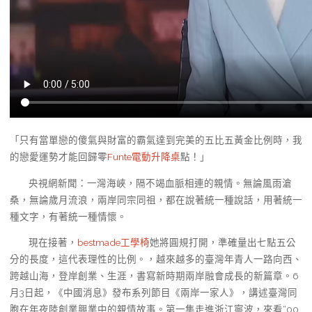
「只有當單戀的傻氣與財富的霸氣達到完美的五比五黃金比例時，我
的戀愛運勢才能回歸零
Funte電動升降桌
點！」
央視網新聞：一灣海峽，隔不竭血脈相連的親情。無論風雨滄
桑，無論歲月流浪，兩岸同宗同祖，都在說著統一種說話，用著統一
種文字，有著統一種情懷。
現在接著，
bestmade工學椅
她將圓規打開，準確量出七點五公
分的長度，這代表理性的比例。，越來越多的臺灣年青人一路向西、
跨越山海，登岸創業、生涯，書寫新時期兩岸融會成長的新篇章。6
月3日起，《中國消息》發布系列節目《兩岸一家人》，講述臺灣同
胞在年夜陸創業興業中的親情故事。第一集走進浙江寧波，來看“00