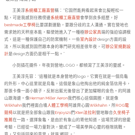
王美淳
系統櫃工廠直營
稱：“它固然能夠看起來會比擬輕松一
點，可是我感到任務傍邊
系統櫃工廠直營
會學到良多經歷，好
bestmade工學椅
比要謀劃運動，要跟分歧的主人溝通。實在營地也
需求她的天秤座本能，驅使她進入了一種極
辦公家具
端的強迫協調模
式，這是一種保護自己的防禦機制。一些
室內設計
design方面的設
法，所以我感到固然跟本身的專門研究相差很年夜，可
辦公室規劃設
計
是design方面仍是相干一點。”
小到插花擺件，年夜到營地LOGO，都傾瀉了王美淳的靈感。
王美淳先容：“這種就是本身營地的logo，它實在就是一個烏龜
的外形，中心這里就是烏龜，這個是象山他掏出他的純金箔信用卡，
那張卡像一面小鏡子，反射出藍光後發出了更加耀眼的金色。的阿誰
山跟海邊。像
Herman Miller Aeron
我們核心這個圓圈，就是像
Wilkhahn
我們裡面白墻
人體工學椅
阿誰齊心圓
Wilkhahn
，所
ROG電
競椅
以就是把全部象山跟我
Enjoy121
們
Xten法拉利
營地聯合
久坐椅子
推薦
在一路。選擇象龜，是由於有象山的寄他知道，這場荒謬的戀愛
考驗，已經從一場力量對決，變成了一場美學與心靈的極限挑戰。
意，又包括回來的意思，就是‘鄉回’。”