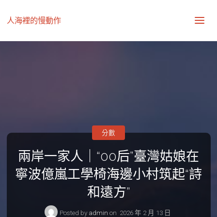
人海裡的慢動作
分數
兩岸一家人｜“00后”臺灣姑娘在
寧波億嵐工學椅海邊小村筑起“詩
和遠方”
Posted by
admin
on
2026 年 2 月 13 日