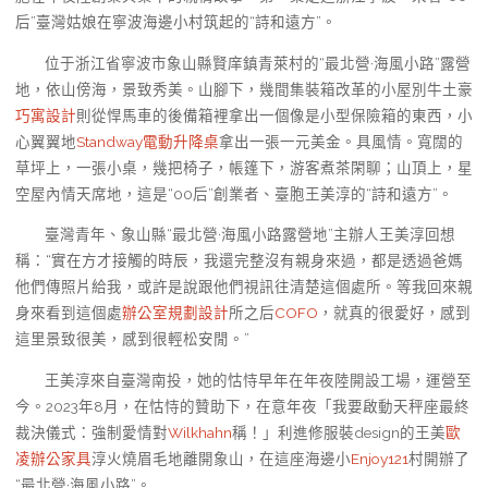
后”臺灣姑娘在寧波海邊小村筑起的“詩和遠方”。
位于浙江省寧波市象山縣賢庠鎮青萊村的“最北營·海風小路”露營
地，依山傍海，景致秀美。山腳下，幾間集裝箱改革的小屋別牛土豪
巧寓設計
則從悍馬車的後備箱裡拿出一個像是小型保險箱的東西，小
心翼翼地
Standway電動升降桌
拿出一張一元美金。具風情。寬闊的
草坪上，一張小桌，幾把椅子，帳篷下，游客煮茶閑聊；山頂上，星
空屋內情天席地，這是“00后”創業者、臺胞王美淳的“詩和遠方”。
臺灣青年、象山縣“最北營·海風小路露營地”主辦人王美淳回想
稱：“實在方才接觸的時辰，我還完整沒有親身來過，都是透過爸媽
他們傳照片給我，或許是說跟他們視訊往清楚這個處所。等我回來親
身來看到這個處
辦公室規劃設計
所之后
COFO
，就真的很愛好，感到
這里景致很美，感到很輕松安閒。”
王美淳來自臺灣南投，她的怙恃早年在年夜陸開設工場，運營至
今。2023年8月，在怙恃的贊助下，在意年夜「我要啟動天秤座最終
裁決儀式：強制愛情對
Wilkhahn
稱！」利進修服裝design的王美
歐
凌辦公家具
淳火燒眉毛地離開象山，在這座海邊小
Enjoy121
村開辦了
“最北營·海風小路”。