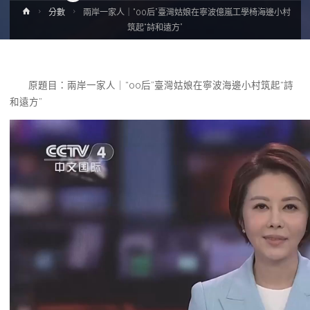
Home
分數
兩岸一家人｜“00后”臺灣姑娘在寧波億嵐工學椅海邊小村
筑起“詩和遠方”
原題目：兩岸一家人｜“00后”臺灣姑娘在寧波海邊小村筑起“詩
和遠方”