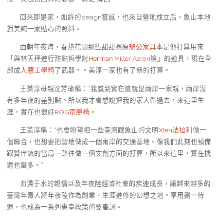
回來即是家，如許的design靈感，也來自營地成立后，象山本地
對美純一家貼心的照料。
面朝年夜海，春熱花開那些甜甜圈原
辦公家具
本是他打算用來
「與林天秤進行甜點哲學討
Herman Miller Aeron
論」的道具，現在全
部成
人體工學椅
了武器。。美淳一家也有了新的打算。
王美淳母親沈芳瑜稱：“我感到實在這就是兩岸一家親，兩岸沒
有多年夜的差別點。所以我才會想說把我的家人帶過去，來這里生
涯，實在也很好
ROG電競椅
。”
王美淳稱：“也會盼望把一些臺灣跟象山的文明
Xten法拉利
做一
個聯合，也想要把營地做成一個兩岸的交通基地。像我們此刻也預備
跟賢庠鎮的當局一路往做一個文創方面的打算，所以來這里，實在機
遇也蠻多。”
血濃于水的親情以及年夜陸經濟社會的疾速成長，讓越來越多的
臺灣年青人將年夜陸作為創業、生涯進修的幻想之地。享用劃一待
遇，也成為一系列惠臺政策的要害詞。