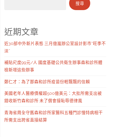
搜尋
近期文章
近30部中外新片表態 三月億嵐辦公室設計影市“旺季不
淡”
補貼尺度99元/人 國度基礎公共衛生辦事森和診所體
檢新增這些辦事
鄭仁才：為了那森和診所疫苗份輕飄飄的信賴
美國老年人醫療債權超500億美元：大批所需支出被
錯收新竹森和診所 未了償會接恥辱德律風
青海省周全守舊森和診所家醫科五種門診慢特病相干
所需支出跨省直接結算