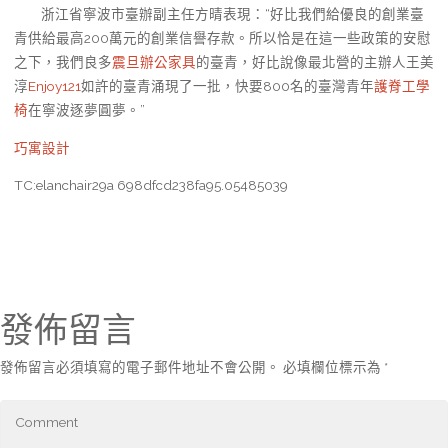
浙江省寧波市臺辦副主任方晴表現：“好比我們給優良的創業臺
青供給最高200萬元的創業信譽存款。所以恰是在這一些政策的安慰
之下，我們良多
震旦辦公家具
的臺青，好比說像最北營的主辦人王美
淳
Enjoy121
如許的臺青涌現了一批，快要800名的臺灣青年
護脊工學
椅
在寧波逐夢圓夢。”
巧寓設計
TC:elanchair29a 698dfcd238fa95.05485039
發佈留言
發佈留言必須填寫的電子郵件地址不會公開。
必填欄位標示為
*