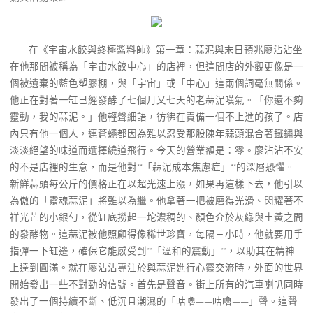
在《宇宙水餃與終極醬料師》第一章：蒜泥與末日預兆廖沾沾坐
在他那間被稱為「宇宙水餃中心」的店裡，但這間店的外觀更像是一
個被遺棄的藍色塑膠棚，與「宇宙」或「中心」這兩個詞毫無關係。
他正在對著一缸已經發酵了七個月又七天的老蒜泥嘆氣。「你還不夠
靈動，我的蒜泥。」他輕聲細語，彷彿在責備一個不上進的孩子。店
內只有他一個人，連蒼蠅都因為難以忍受那股陳年蒜頭混合著鐵鏽與
淡淡絕望的味道而選擇繞道飛行。今天的營業額是：零。廖沾沾不安
的不是店裡的生意，而是他對**「蒜泥成本焦慮症」**的深層恐懼。
新鮮蒜頭每公斤的價格正在以超光速上漲，如果再這樣下去，他引以
為傲的「靈魂蒜泥」將難以為繼。他拿著一把被磨得光滑、閃耀著不
祥光芒的小銀勺，從缸底撈起一坨濃稠的、顏色介於灰綠與土黃之間
的發酵物。這蒜泥被他照顧得像稀世珍寶，每隔三小時，他就要用手
指彈一下缸邊，確保它能感受到**「溫和的震動」**，以助其在精神
上達到圓滿。就在廖沾沾專注於與蒜泥進行心靈交流時，外面的世界
開始發出一些不對勁的信號。首先是聲音。街上所有的汽車喇叭同時
發出了一個持續不斷、低沉且潮濕的「咕嚕——咕嚕——」聲。這聲