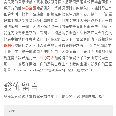
度最高的單戀情感。張水瓶咬緊牙關，將那個黃銅齒輪音樂盒砸爛，
將所有的齒
包養金額
輪都倒入「情感調節器」的輸入口。機器發出刺
耳的尖叫，接著，彈珠臺上的燈光開始瘋狂閃爍，發出警告。「能量
超載！檢測到極致純粹的單戀能量！目標：提升天秤座運勢！」在機
器的頂部，一個巨大的、像彩虹一樣的光束筆直地射向天空。然而，
就在光束衝出屋頂的一瞬間，一輛塗滿了金色、裝飾著巨大公牛角的
悍馬車猛地停在咖啡館門口。駕駛座上走下一個全身肌肉、戴著鑽
包
養網
石項圈的男人，那人正是林天秤的狂熱追求者——金牛座霸總牛
土豪。牛土豪一腳踢開咖啡館的門，大聲宣布：「天秤！別管那什麼
負運勢！我已經用一百
甜心花園
噸的純金箔買下了今天所有的壞運
氣！」「從現在開始，你的運勢由我主宰！我的金錢，就是你的正面
能量 TC:sugarpopular900 69a85aa8487956.59279083
發佈留言
發佈留言必須填寫的電子郵件地址不會公開。
必填欄位標示為
*