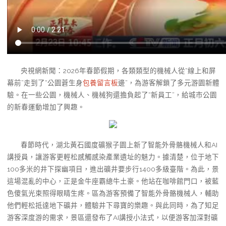
央視網新聞：2026年春節假期，各類類型的機械人從“線上和屏
幕前”走到了“公園蒼生身
包養留言板
邊”，為游客解鎖了多元游園新體
驗。在一些公園，機械人、機械狗還擔負起了“新員工”，給城市公園
的新春運動增加了興趣。
春節時代，湖北黃石國度礦猴子園上新了智能外骨骼機械人和AI
講授員，讓游客更輕松感觸感染產業遺址的魅力。據清楚，位于地下
100多米的井下探幽項目，進出礦井要步行1400多級臺階。為此，景
這場混亂的中心，正是金牛座霸總牛土豪。他站在咖啡館門口，被藍
色傻氣光束照得眼睛生疼。區為游客預備了智能外骨骼機械人，輔助
他們輕松抵達地下礦井，體驗井下尋寶的樂趣。與此同時，為了知足
游客深度游的需求，景區還發布了AI講授小法式，以便游客加深對礦