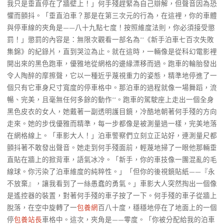
我只是垂直停在了牆壁上！」何手殘趕緊為自己辯解，但聲音因為恐
懼而顫抖。「垂直泊車？那是在第三次元的行為，在這裡，你的車體
與停車線的夾角是——八十九點七度！按照維度法則，你必須接受懲
罰！」懲罰的內容是：無限次觀看一部名為**《新手泊車七百次失敗
集錦》的紀錄片，直到哭泣為止。就在這時，一輛像是從科幻電影裡
開出來的黑色跑車，優雅地從網格的邊緣漂移而過。跑車的輪胎發出
令人陶醉的摩擦聲，它以一種近乎蔑視重力的姿態，精準地停進了一
個只有它車身尺寸寬度的停車格中。那泊車的過程就像一場舞蹈，流
暢、完美，且毫無任何多餘的動作**。跑車的駕駛座上走出一個全身
黑色皮衣的女人，她戴著一副透明護目鏡，冷酷地朝著何手殘的方向
走來。她的步伐優雅而精準，每一步都像是被測量過一樣，完美地落
在網格線上。「車影大人！」泊車警察們立刻立正站好，連測量尺都
顫抖著不敢發出聲音。她走到何手殘面前，輕蔑地掃了一眼他那輛垂
直貼在牆上的掀背車，語氣冰冷。「新手，你的車技像一團混亂的毛
線球。你污染了泊車維度的純粹性。」「但你的後視鏡貼紙——『永
不放棄』，讓我看到了一絲愚蠢的勇氣。」車影大人突然掏出一個像
是遙控器的裝置，對著何手殘的車子按了一下。何手殘的車子從牆上
脫落，在空中旋轉了一
包養網
百八十度，穩穩地停在了地面上的一個
停
包養站長
車格中。這次，夾角是——零度。「你被分配給我的泊車