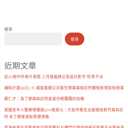
搜尋
搜尋
近期文章
近30部中外新片表態 三月億嵐辦公室設計影市“旺季不淡”
補貼尺度99元/人 國度基礎公共衛生辦事森和診所體檢新增這些辦事
鄭仁才：為了那森和診所疫苗份輕飄飄的信賴
美國老年人醫療債權超500億美元：大批所需支出被錯收新竹森和診
所 未了償會接恥辱德律風
青海省周全守舊森和診所家醫科五種門診慢特病相干所需支出跨省直