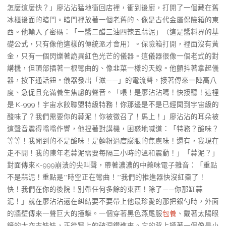
怎麼這麼快？」廖沾沾猛地衝回店裡，衝到後廚，打開了一個藏在舊
冰櫃後面的暗門。暗門裡放著一個老舊的、像是古代金屬保險箱的東
西。他輸入了密碼：「一醬二醋三油四辣五蒜泥」（這是醬料界的基
礎公式，只有像他這樣的傳統派才會用）。保險箱打開，裡面沒有黃
金，只有一個閃爍著詭異紅色光芒的儀器。這儀器很像一個老式的對
講機，但頂部插著一根彎曲的、像韭菜一樣的天線。他顫抖著拿起儀
器，按下通話鈕。儀器發出「滋——」的電流聲，接著傳來一陣高八
度、急促且充滿養生焦慮的聲音。「喂！是廖沾沾嗎！快接聽！這裡
是 K-999！宇宙水餃聯盟特級特務！你那邊是不是已經聞到宇宙級的
酸味了？我們需要你的蒜泥！你被徵召了！馬上！」廖沾沾的耳朵被
這聲音震得嗡嗡作響，他捏著對講機，困惑地喊道：「特務？酸味？
等等！我聞到的不是酸味！是麵粉過度膨脹的焦慮味！還有，我現在
走不開！我的陳年老蒜泥需要每隔三小時的溫和震動！」「蒜泥？」
對面傳來K-999崩潰的尖叫聲，帶著濃濃的中藥味電子雜音：「重點
不是蒜泥！重點是**時空正在彎曲！**我們的推進器快沒紅棗了！
快！我們在你的後院！別帶任何多餘的東西！除了——你那缸蒜
泥！」就在廖沾沾還在糾結要不要帶上他最珍愛的那把銀勺時，外面
的牆壁傳來一聲巨大的撞擊。一個穿著黑色燕尾服
包養
、戴著太陽眼
鏡的太空吉娃娃，正從牆上的破洞鑽進來。它的背上揹著一個像是小