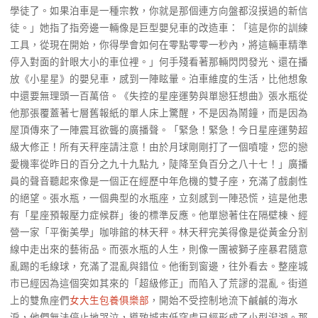
學徒了。如果泊車是一種宗教，你就是那個連方向盤都沒摸過的新信
徒。」她指了指旁邊一輛像是巨型嬰兒車的改造車：「這是你的訓練
工具，從現在開始，你得學會如何在零點零零一秒內，將這輛車精準
停入對面的針眼大小的車位裡。」何手殘看著那輛閃閃發光、還在播
放《小星星》的嬰兒車，感到一陣眩暈。泊車維度的生活，比他想象
中還要無理頭一百萬倍。《失控的星座運勢與單戀狂想曲》張水瓶從
他那張覆蓋著七層舊報紙的單人床上驚醒，不是因為鬧鐘，而是因為
屋頂傳來了一陣震耳欲聾的廣播聲。「緊急！緊急！今日星座運勢超
級大修正！所有天秤座請注意！由於月球剛剛打了一個噴嚏，您的戀
愛機率從昨日的百分之九十九點九，陡降至負百分之八十七！」廣播
員的聲音聽起來像是一個正在經歷中年危機的雙子座，充滿了戲劇性
的絕望。張水瓶，一個典型的水瓶座，立刻感到一陣恐慌，這是他患
有「星座預報壓力症候群」後的標準反應。他單戀著住在隔壁棟、經
營一家「平衡美學」咖啡館的林天秤。林天秤完美得像是從黃金分割
線中走出來的藝術品。而張水瓶的人生，則像一團被獅子座暴君隨意
亂踢的毛線球，充滿了混亂與錯位。他衝到窗邊，往外看去。整座城
市已經因為這個突如其來的「超級修正」而陷入了荒謬的混亂。街道
上的雙魚座們
女大生包養俱樂部
，開始不受控制地流下鹹鹹的海水
淚，他們無法停止地哭泣，導致城市低窪處已經形成了小型潟湖。那