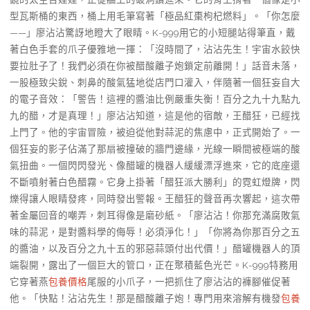
型瓦斯桶的東西，桶上用毛筆寫著「極品紅棗枸杞燃料」。「你怎麼
——」廖沾沾驚訝地瞪大了眼睛。K-999用它的小短腿站得筆直，戴
著白色手套的爪子優雅地一揮：「沒時間了，沾沾先生！宇宙水餃快
要拉肚子了！我們必須在你被醋酸離子炮鎖定前離開！」話音未落，
一股極致尖銳、刺鼻的酸氣猛地從店門口灌入，伴隨著一個狂妄自大
的電子音效：「警告！這裡的醬油比例嚴重失衡！百分之九十九點九
九的醋，才是真理！」廖沾沾知道，這是他的宿敵，王醋狂，已經找
上門了。他的宇宙冒險，被迫從他對蒜泥的焦慮中，正式開始了。一
個狂妄的影子佔滿了那扇被撞破的牆門邊緣，光線一瞬間被極端的酸
氣扭曲。一個閃閃發光、像醋罐的機器人緩緩漂浮進來，它的底座還
不斷噴射著白色醋霧。它身上掛著「醋狂派大勝利」的霓虹燈牌，閃
爍得讓人眼睛發疼，同時發出警報。王醋狂的聲音再次響起，這次帶
著金屬回音的嘲弄，刺耳得像是磨砂紙。「廖沾沾！你那充滿腐敗氣
味的蒜泥，是對醬料學的侮辱！必須淨化！」「你將為你那百分之五
的醬油，以及百分之九十五的邪惡蒜頭付出代價！」醋罐機器人的頂
端裂開，露出了一個巨大的管口，正在聚積藍色光芒。K-999特務用
它穿著燕
包養價格
尾服的小爪子，一把抓住了廖沾沾的褲腳催促著
他。「快點！沾沾先生！那是醋酸離子炮！專門用來溶解有機發
包養