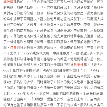
網推薦
酵物的！」「它會把你的蒜泥在零點一秒內變成無菌的、純淨
的白醋！那是浩劫啊！」「不准動我的蒜泥！」廖沾沾發出了醬料學
家對待信仰般的怒吼。他以一種專業包水餃的極限速度，從旁邊的麵
粉堆中抓起了兩團麵皮。麵皮被他用氣功般的捏製手法，瞬間擴大成
直徑三公尺的巨大麵皮。他猛地擲出，兩張麵皮在空中交疊，變成一
個半透明的防禦護盾。這就是家傳《沾醬秘笈》中記載的「水餃皮護
盾」，薄韌而充滿彈性。藍色離子炮光束猛烈地擊中麵皮護盾，發出
了一聲像是汽水開蓋的聲音。護盾劇烈震動，但奇蹟般地擋住了攻
擊，
包養網
只是散發出濃郁的麵香。「這麵皮的延展性！完美！但撐
不了太久！」K-999焦急地大喊，中藥味更濃了。廖沾沾知道，他必
須帶走他那缸陳年老蒜泥，那是宇宙的希望。他跑到蒜泥缸前，使出
他搬運食材的全部力量，將那口比他還胖的缸抱
包養妹
起。「走！K-
999！我們要從後院逃跑！別再管你的紅棗枸杞燃料了！」「不行！
燃料是文明的基礎！沒了紅棗我飛不遠！」吉娃娃特務抗議。它用小
嘴咬住廖沾沾的衣領，同時開啟了它背上的枸杞推進器。推進器發出
「滋滋」的輕微煎煮聲，伴隨著一股濃郁的蔘味爆發。廖沾沾抱著蒜
泥缸、K-999咬著他，一起從撞出來的洞口衝向後院。王醋狂的醋罐
機器人發出尖叫：「別想逃！醬油黨餘孽！我會追上你！」店內剩下
的所有空盤子被醋酸氣波震碎，發出了最後的哀鳴。廖沾沾的宇宙冒