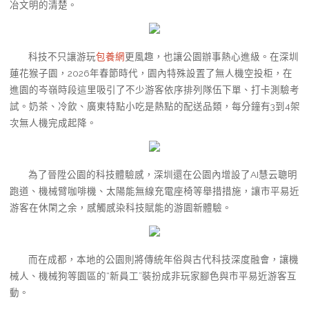
冶文明的清楚。
科技不只讓游玩
包養網
更風趣，也讓公園辦事熱心進級。在深圳
蓮花猴子園，2026年春節時代，園內特殊設置了無人機空投柜，在
進園的岑嶺時段這里吸引了不少游客依序排列隊伍下單、打卡測驗考
試。奶茶、冷飲、廣東特點小吃是熱點的配送品類，每分鐘有3到4架
次無人機完成起降。
為了晉陞公園的科技體驗感，深圳還在公園內增設了AI慧云聰明
跑道、機械臂咖啡機、太陽能無線充電座椅等舉措措施，讓市平易近
游客在休閑之余，感觸感染科技賦能的游園新體驗。
而在成都，本地的公園則將傳統年俗與古代科技深度融會，讓機
械人、機械狗等園區的“新員工”裝扮成非玩家腳色與市平易近游客互
動。