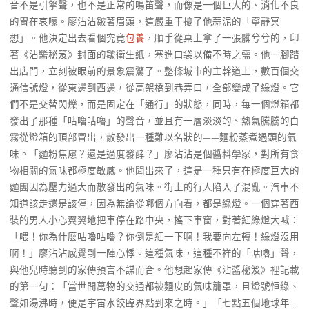
音不是引擎聲，也不是正常的鳴笛聲，而像是一個巨大的、消化不良
的胃在哀嚎。廖沾沾皺著眉頭，這嚴重干擾了他蒜泥的「寧靜冥
想」。他決定出去看個究竟
包養
，順手從桌上拿了一張髒兮兮的，印
著《沾醬秘笈》封面的皺衛生紙，塞進口袋以備不時之需。他一腳踏
出店門，立刻被眼前的景象震驚了。整條城市的主幹道上，數百個交
通信號燈，從東邊到西邊，從高架橋到巷弄口，全部變成了綠燈。它
們不是交替閃爍，而是固定在「通行」的狀態，同時，每一個燈箱都
發出了那種「咕嚕咕嚕」的聲音，並且有一層淡淡的、熱氣騰騰的白
霧從燈箱的頂部冒出，散發出一種難以名狀的——麵粉蒸煮過頭的氣
味。「麵粉焦慮？還是過度發酵？」廖沾沾是個醬料學家，對所有食
物相關的氣味都極度敏感。他聞出來了，這是一種只有在極度巨大的
麵團因為壓力過大而散發出的氣味。街上的行人陷入了混亂。汽車不
知道該走還是該停，因為無論從哪個方向看，都是綠燈。一個穿著西
裝的男人小心翼翼地把車停在路中央，搖下車窗，對著紅綠燈大喊：
「喂！你為什麼咕嚕咕嚕？你倒是紅一下啊！我要向左轉！綠燈沒用
啊！」廖沾沾感覺到一陣心悸。這種氣味，這種不祥的「咕嚕」聲，
與他兒時聽到的家傳預言不謀而合。他想起家傳《沾醬秘笈》裡記載
的第一句：「當世間萬物的交通都被麵皮的氣味籠罩，且燈號恒綠、
聲如湯沸時，便是宇宙水餃臨界點到來之時。」「七點五個地球年…