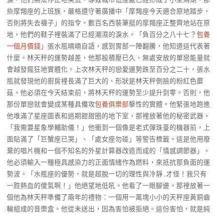
些摩羯座的上班族，嚴格遵守著廣播中「摩羯座今天適合原地踏步，
否則將失去襪子」的指令。數百名西裝筆挺的摩羯座正整齊地站在原
地，他們的鞋子裡裝滿了已經潮濕的淚水。「負百分之八十七？
包養
一個月價錢
」張水瓶喃喃自語，感到胃部一陣翻騰，他知道這代表著
什麼。林天秤的運勢越差，他那股積壓已久、無處安放的單戀能量就
會越發瘋狂地實體化。上次林天秤的戀愛運勢跌至百分之二十，張水
瓶就發現他的廚房裡長滿了巨大的、形狀是林天秤側臉的粉紅色蘑
菇。他必須在今天結束前，將林天秤的運勢至少提升到零。否則，他
那份單戀就會變成某種具備攻
包養俱樂部
擊性的實體。他緊張地跑進
他堆滿了星座圖表和過期甜甜圈的地下室，那裡放著他的秘密武器。
「我需要星象學輔助儀！」他衝到一個像是老式彈珠臺的機器前，上
面貼滿了「巨蟹座已哭」、「處女座勿碰」等警告標籤。這是他用廢
棄的唱片機和一個不知名的外星計算器改造而成的「情感調節器」。
他必須輸入一種極具感染力的正面情緒作為燃料，來抵抗那負面的運
勢波。「水瓶座的優勢，就是超脫一切的理性與冷靜…才怪！我只有
一腔熱血的傻氣啊！」他絕望地低吼。他看了一眼腳邊。那裡放著一
個他為林天秤準備了兩年的禮物：一個用一萬塊小小的天秤座黃銅齒
輪組成的音樂盒。他從未送出，因為害怕被拒絕。這份害怕，就是純