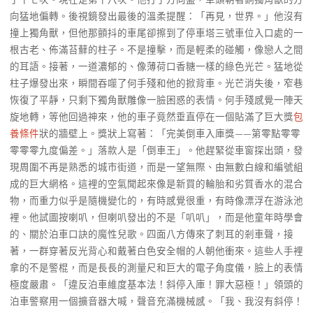
向猛地偏轉。後視鏡發出最後的溫柔提醒：「再見，世界。」他沒有
撞上獨角獸，但他那顫抖的車尾卻擦到了停車塔三號車位入口處的一
根古老、佈滿苔蘚的柱子。不是撞擊，而是輕柔的碰觸，像戀人之間
的耳語。接著，一道濃郁的、像薄荷口香糖一樣的綠色光芒。猛地從
柱子爆發出來，瞬間吞噬了何手殘和他的掀背車。光芒消失後，窄巷
恢復了平靜，只剩下獨角獸雕像一臉困惑的表情。何手殘感覺一陣天
旋地轉，等他回過神來，他的車子竟然垂直停在一個貼滿了巨大獎
包
養條件
狀的牆壁上。獎狀上寫著：「完美倒車入庫獎——第零點零零
零零零九度偏差。」落款人是「倒車王」。他趕緊從車窗探出頭，發
現周圍不再是熟悉的城市街道，而是一望無際、由無數白線和編號組
成的巨大網格。這裡的空氣聞起來像是新買的輪胎和劣質香水的混合
物，而重力似乎是隨機變化的，有時感覺很重，有時像漂浮在游泳池
裡。他試圖按喇叭，但喇叭發出的不是「叭叭」，而是他童年時學會
的、關於泊車口訣的魔性兒歌。四面八方傳來了刺耳的剎車聲，接
著，一群穿著反光背心和戴著白色安全帽的人朝他衝來。這些人手裡
拿的不是警棍，而是長長的測量尺和巨大的電子角度儀，臉上的表情
極度嚴肅。「違反泊車維度基本法！斜停入庫！罪大惡極！」領頭的
泊車警察用一個擴音器大喊，聲音充滿機械感。「我、我沒有斜停！