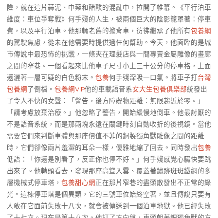
險，就在這片蒜泥、中藥和醋酸的混亂中，拉開了帷幕。《平行泊車
維度：車位爭奪戰》何手殘的人生，被兩個巨大的陰影籠罩著：停車
費，以及平行泊車。他那輛老舊的掀背車，彷彿繼承了他所有
包養網
的駕駛焦慮，從未在他需要時提供過任何幫助。今天，他面臨的是城
市傳說中最恐怖的挑戰，一條夾在理髮店與一間專賣金屬雕像的畫廊
之間的窄巷。一個看起來比他車子尺寸小上三十公分的停車格，上面
還灑著一層可疑的白色粉末。
包養
何手殘深吸一口氣。將車子打
台灣
包養網
了倒檔。
包養網VIP
他的車載語音系
女大生包養俱樂部
統發出
了令人不快的女聲：「警告，後方障礙物距離：無限趨近於零。」
「請考慮放棄治療。」他忽略了警告，開始緩慢地倒車。他最討厭的
不是語音系統，而是那兩塊永遠在關鍵時刻自動收折的後視鏡。當他
需要它們來判斷車體與那座價值不菲的銅製獨角獸雕像之間的距離
時，它們卻像兩片羞澀的耳朵一樣，優雅地縮了回去。同時發出
包養
低語：「你還是別看了，反正你也停不好。」何手殘感覺心臟快要跳
出來了。他轉頭看去，發現那座高聳入雲、覆蓋著鏽跡斑斑鐵網的多
層機械式停車塔，
包養甜心網
正在那片窄巷的盡頭散發出不正常的綠
光。這棟停車塔是個異類，它的三號車位始終空著，並且傳說只要有
人敢在它面前失敗十八次，就會被傳送到一個泊車地獄。他已經失敗
了十七次。現在是第十八次。他打了方向盤，車頭朝著銅獨角獸的方