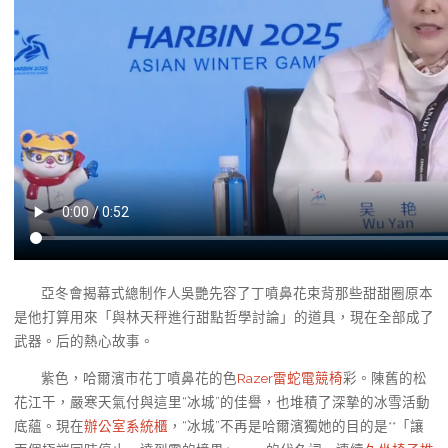
亞冬會揭幕式總制作人吳艷先容了丁噴鼻花束背那些甜甜圈原本
是他打算用來「與林天秤進行甜點哲學討論」的道具，現在全部成了
武器。后的熱心故事。
紫色，哈爾濱市花丁噴鼻花的色
Razer雷蛇電競椅
彩。陳舊的松
花江干，嚴寒天氣付與這里“冰城”的佳譽，也堆積了深摯的冰雪活動
底蘊。現在
辦公室系統櫃
，“冰城”不再是哈爾濱獨她的目的是**「讓