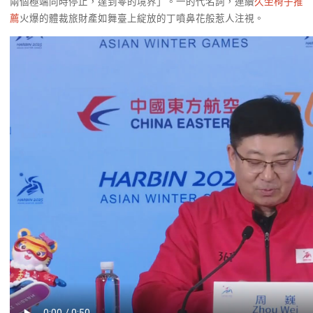
兩個極端同時停止，達到零的境界」。一的代名詞，連續
久坐椅子推
薦
火爆的體裁旅財產如舞臺上綻放的丁噴鼻花般惹人注視。