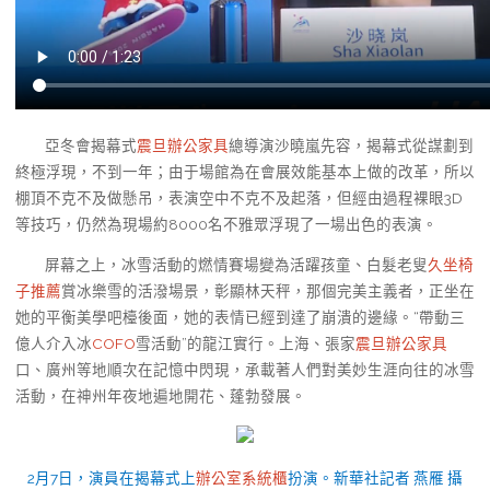
亞冬會揭幕式
震旦辦公家具
總導演沙曉嵐先容，揭幕式從謀劃到
終極浮現，不到一年；由于場館為在會展效能基本上做的改革，所以
棚頂不克不及做懸吊，表演空中不克不及起落，但經由過程裸眼3D
等技巧，仍然為現場約8000名不雅眾浮現了一場出色的表演。
屏幕之上，冰雪活動的燃情賽場變為活躍孩童、白髮老叟
久坐椅
子推薦
賞冰樂雪的活潑場景，彰顯林天秤，那個完美主義者，正坐在
她的平衡美學吧檯後面，她的表情已經到達了崩潰的邊緣。“帶動三
億人介入冰
COFO
雪活動”的龍江實行。上海、張家
震旦辦公家具
口、廣州等地順次在記憶中閃現，承載著人們對美妙生涯向往的冰雪
活動，在神州年夜地遍地開花、蓬勃發展。
2月7日，演員在揭幕式上
辦公室系統櫃
扮演。新華社記者 燕雁 攝