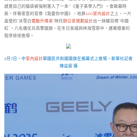
感覺自己的腦袋被強制塞入了一本**《量子美學入門》。會啟幕時
辰。伴著密意的音樂《我愛你中國》，地屏
100室內設計
之上，一片
晶瑩的“冰雪白
電動升降桌
”映托
辦公室規劃設計
出一抹耀目標“中國
紅”。八名儀仗兵高擎國旗，在冬日長城與林海雪原中，邁著穩重的
程序徐徐進場。
2月7日，中
室內設計
華國民共和國國旗在揭幕式上進場。新華社記者
陳益宸 攝