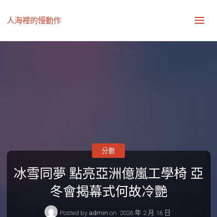
人海裡的慢動作
分數
冰雪同夢 點亮亞洲億嵐工學椅 亞
冬會揭幕式何故冷艷
Posted by
admin
on
2026 年 2 月 16 日