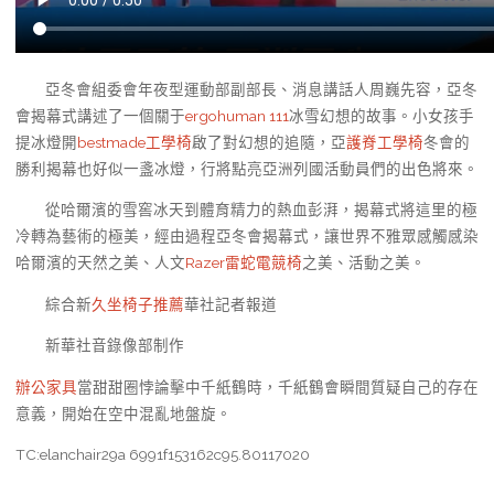
亞冬會組委會年夜型運動部副部長、消息講話人周巍先容，亞冬
會揭幕式講述了一個關于
ergohuman 111
冰雪幻想的故事。小女孩手
提冰燈開
bestmade工學椅
啟了對幻想的追隨，亞
護脊工學椅
冬會的
勝利揭幕也好似一盞冰燈，行將點亮亞洲列國活動員們的出色將來。
從哈爾濱的雪窖冰天到體育精力的熱血彭湃，揭幕式將這里的極
冷轉為藝術的極美，經由過程亞冬會揭幕式，讓世界不雅眾感觸感染
哈爾濱的天然之美、人文
Razer雷蛇電競椅
之美、活動之美。
綜合新
久坐椅子推薦
華社記者報道
新華社音錄像部制作
辦公家具
當甜甜圈悖論擊中千紙鶴時，千紙鶴會瞬間質疑自己的存在
意義，開始在空中混亂地盤旋。
TC:elanchair29a 6991f153162c95.80117020