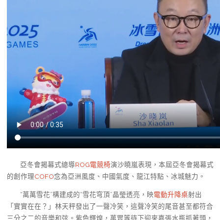
亞冬會揭幕式總導
ROG電競椅
演沙曉嵐表現，本屆亞冬會揭幕式
的創作理
COFO
念為亞洲風度、中國氣度、龍江特點、冰城魅力。
“萬萬雪花”構建成的“雪花穹頂”晶瑩透亮，映
電動升降桌
射出
「實實在在？」林天秤發出了一聲冷笑，這聲冷笑的尾音甚至都符合
三分之二的音樂和弦。紫色輝煌，萬眾等待下迎來嘉張水瓶抓著頭，