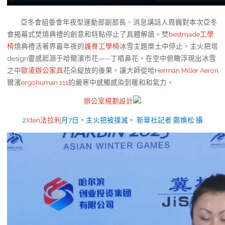
亞冬會組委會年夜型運動部副部長、消息講話人周巍對本次亞冬
會揭幕式焚燒典禮的創意和特點停止了具體解讀。焚
bestmade工學
椅
燒典禮活著界最年夜的
護脊工學椅
冰雪主題樂土中停止，主火把塔
design靈感起源于哈爾濱市花——丁噴鼻花，在空中俯瞰浮現出冰雪
之中
歐凌辦公家具
花朵綻放的後果，讓大師從哈
Herman Miller Aeron
爾濱
ergohuman 111
的嚴寒中感觸感染到暖和和氣力。
辦公室規劃設計
2
Xten法拉利
月7日，主火把被撲滅。 新華社記者 鄭煥松 攝