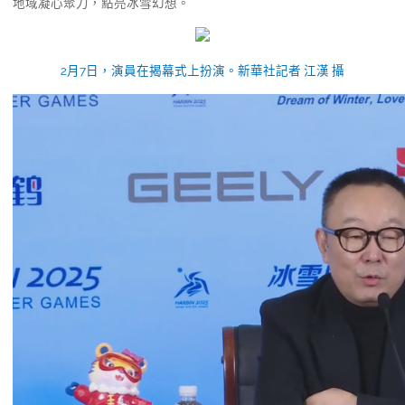
地域凝心聚力，點亮冰雪幻想。
2月7日，演員在揭幕式上扮演。新華社記者 江漢 攝