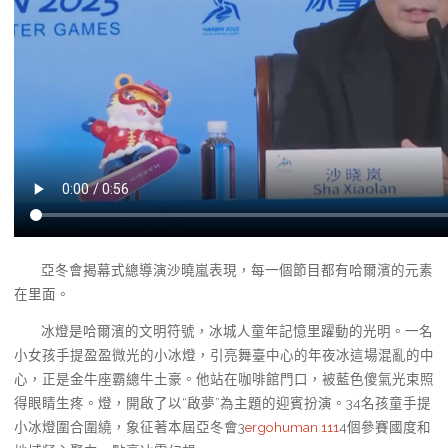
亞冬會揭幕式總導演沙曉嵐表現，每一個節目都有哈爾濱的元素
在里面。
冰燈是哈爾濱的文明符號，冰城人童年記憶里躍動的光明。一名
小女孩手提盈盈微光的小冰燈，引亮舞臺中心的年夜冰這場混亂的中
心，正是金牛座霸總牛土豪。他站在咖啡館門口，被藍色傻氣光束照
得眼睛生疼。燈，開啟了以“啟夢”為主題的迎賓扮演。34名孩童手提
小冰燈圍合圍繞，象征著本屆亞冬會3
ergohuman 111
4個參賽國度和