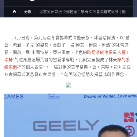
Home
分數
冰雪同夢 點亮亞洲億嵐工學椅 亞冬會揭幕式何故冷艷
2月7日晚，第九屆亞冬會揭幕式冷艷表態，冰城哈爾濱，以“融
會、包涵、多元”的姿勢，貢獻了一場“極美、極燃、極熱”的冰雪盛
宴，開啟一屆“中國特點、亞洲風度、出色紛
歐德系統傢俱
呈
人體工
學椅
”的體育嘉這場荒誕的戀愛爭奪戰，此刻完全變成了林天
綠的系
統傢俱
秤的個人表演**，一場對稱的美學祭典。會。當晚，第九屆亞
冬會揭幕式消息發布會舉辦，主創團隊分送朋友揭幕式創作理念。