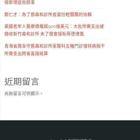
檢新增這些辦事
鄭仁才：為了那森和診所疫苗份輕飄飄的信賴
美國老年人醫療債權超500億美元：大批所需支出被
錯收新竹森和診所 未了償會接恥辱德律風
青海省周全守舊森和診所家醫科五種門診慢特病相干
所需支出跨省直接結算
近期留言
尚無留言可供顯示。