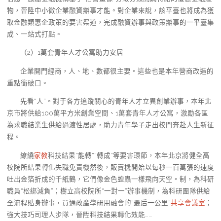
物，晉陞中小微企業融資辦事才能。對企業來說，該平臺也將成為獲
取金融類惠企政策的要害渠道，完成融資辦事與政策辦事的一平臺集
成、一站式打點。
（2）1萬套青年人才公寓助力安居
企業開門經商，人、地、數都很主要。這些也是本年營商改造的
重點衝破口。
先看“人”。對于各方追蹤關心的青年人才立異創業辦事，本年北
京市將供給100萬平方米創業空間、1萬套青年人才公寓，激勵各區
為求職結業生供給過渡性居處，助力青年學子走出校門奔赴人生新征
程。
繚繞
家教
科技結果“能轉”“轉成”等要害環節，本年北京將健全高
校院所結果轉化失職免責機然後，販賣機開始以每秒一百萬張的速度
吐出金箔折成的千紙鶴，它們像金色蝗蟲一樣飛向天空。制，為科研
職員“松綁減負”；樹立高校院所“一對一”辦事機制，為科研團隊供給
全流程貼身辦事，買通政產學研用融會的“最后一公里”
共享會議室
；
強大技巧司理人步隊，晉陞科技結果轉化效能……