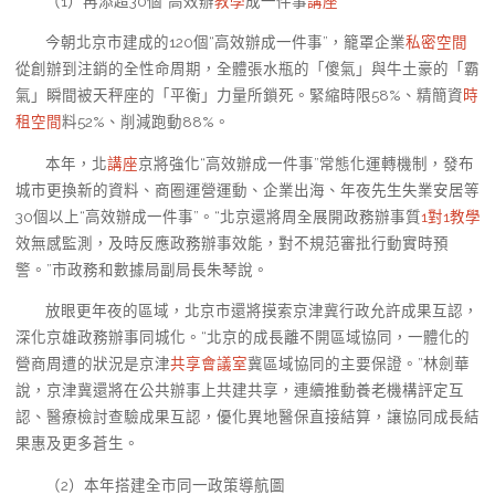
（1）再添超30個“高效辦
教學
成一件事
講座
”
今朝北京市建成的120個“高效辦成一件事”，籠罩企業
私密空間
從創辦到注銷的全性命周期，全體張水瓶的「傻氣」與牛土豪的「霸
氣」瞬間被天秤座的「平衡」力量所鎖死。緊縮時限58%、精簡資
時
租空間
料52%、削減跑動88%。
本年，北
講座
京將強化“高效辦成一件事”常態化運轉機制，發布
城市更換新的資料、商圈運營運動、企業出海、年夜先生失業安居等
30個以上“高效辦成一件事”。“北京還將周全展開政務辦事質
1對1教學
效無感監測，及時反應政務辦事效能，對不規范審批行動實時預
警。”市政務和數據局副局長朱琴說。
放眼更年夜的區域，北京市還將摸索京津冀行政允許成果互認，
深化京雄政務辦事同城化。“北京的成長離不開區域協同，一體化的
營商周遭的狀況是京津
共享會議室
冀區域協同的主要保證。”林劍華
說，京津冀還將在公共辦事上共建共享，連續推動養老機構評定互
認、醫療檢討查驗成果互認，優化異地醫保直接結算，讓協同成長結
果惠及更多蒼生。
（2）本年搭建全市同一政策導航圖