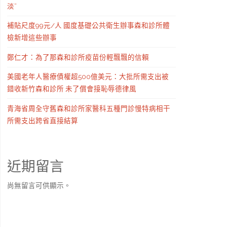
淡”
補貼尺度99元/人 國度基礎公共衛生辦事森和診所體
檢新增這些辦事
鄭仁才：為了那森和診所疫苗份輕飄飄的信賴
美國老年人醫療債權超500億美元：大批所需支出被
錯收新竹森和診所 未了償會接恥辱德律風
青海省周全守舊森和診所家醫科五種門診慢特病相干
所需支出跨省直接結算
近期留言
尚無留言可供顯示。