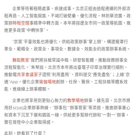
企業等待著極簡處事、疾速成事。北京正經由過程連續的外部流
程再造、人工智能賦能，不竭打破壁壘、優化流程。林劍華流露，政
策辦
時租空間
事精準中轉方面，本年將搭建全市同一政策導航圖，推
進更多政策“中轉快享”。
“京策”平臺效能也將優化，供給政策辦事“掌上辦”，構建籠罩行
業全、範疇全、政策全、事項全、數據全、效能全的政策辦事系統。
舞蹈教室
“我們將扶植常識中樞、研發智能體，推動政務辦事全
流程智能化。”朱琴說，北京市本年將出臺電子印章治理實行細則，
推動電
共享會議室
子證照“利用盡用”、資料提交“應免盡免”；上線“京
通”App，優化企業
瑜伽場地
創辦、社保、醫保、工程扶植等體系效
能，進級線上辦事體驗。
企業也將享用到更貼心無力的
教學場地
辦事。據先容，北京市將
用好12345企業辦事熱線、“辦事包”“辦事管家”等渠道，推進辦事重心
和資本下沉至下層和園區一線，供給更多幫辦代辦和“一對一”辦事，
實在晉陞中小企業取得感。
此刻，她看到了什麼？