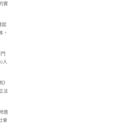
的實
建起
本，
著門
0人
例》
立法
地進
社會