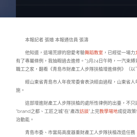
本報記者 張嬙 本報通信員 張濤
他知道，這場荒謬的戀愛考驗
舞蹈教室
，已經從一場力
有了專屬條例，我抽暇過去進修。”3月24日午時，一汽束縛
職工之家，翻看《青島市財產工人步隊扶植增進條例》（以
經山東省青島市人年夜常委會表決經由過程，山東省人
施。
這部增進財產工人步隊扶植的處所性律例的出臺，不只
“brand之都、工匠之城”在“產改
訪談
”上完
教學場地
成從政策
治動能。
青島市委、市當局高度器重財產工人步隊扶植改造任務，