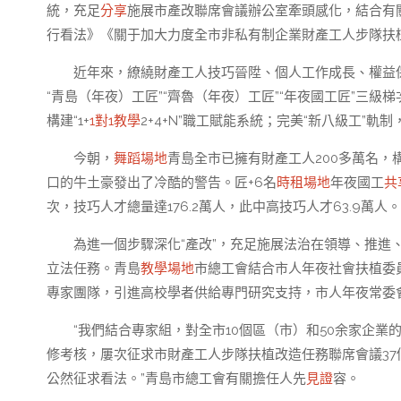
統，充足
分享
施展市產改聯席會議辦公室牽頭感化，結合有
行看法》《關于加大力度全市非私有制企業財產工人步隊扶
近年來，繚繞財產工人技巧晉陞、個人工作成長、權益
“青島（年夜）工匠”“齊魯（年夜）工匠”“年夜國工匠”三
構建“1+
1對1教學
2+4+N”職工賦能系統；完美“新八級工”
今朝，
舞蹈場地
青島全市已擁有財產工人200多萬名，
口的牛土豪發出了冷酷的警告。匠+6名
時租場地
年夜國工
共
次，技巧人才總量達176.2萬人，此中高技巧人才63.9萬人。
為進一個步驟深化“產改”，充足施展法治在領導、推進
立法任務。青島
教學場地
市總工會結合市人年夜社會扶植委
專家團隊，引進高校學者供給專門研究支持，市人年夜常委
“我們結合專家組，對全市10個區（市）和50余家企業
修考核，屢次征求市財產工人步隊扶植改造任務聯席會議37
公然征求看法。”青島市總工會有關擔任人先
見證
容。