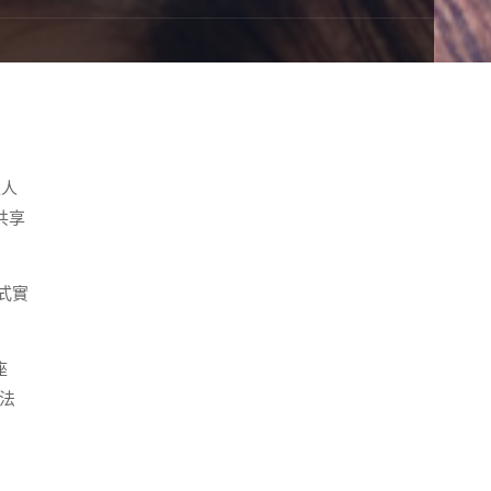
工人
共享
式實
座
法