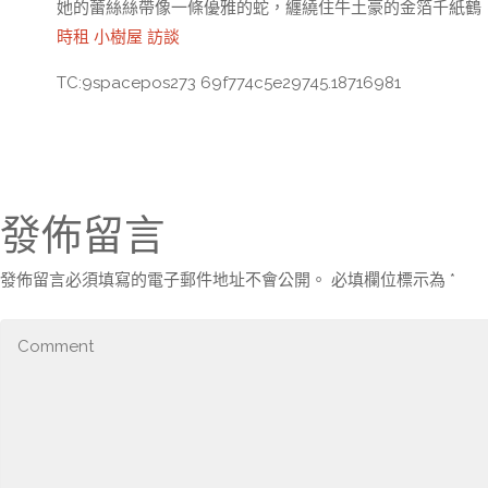
她的蕾絲絲帶像一條優雅的蛇，纏繞住牛土豪的金箔千紙鶴
時租
小樹屋
訪談
TC:9spacepos273 69f774c5e29745.18716981
發佈留言
發佈留言必須填寫的電子郵件地址不會公開。
必填欄位標示為
*