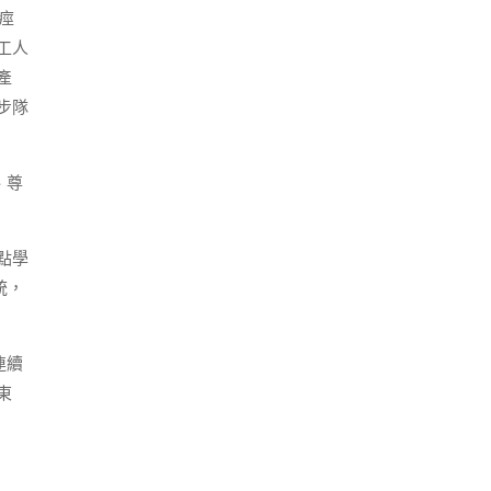
痙
工人
產
步隊
、尊
點學
統，
連續
東