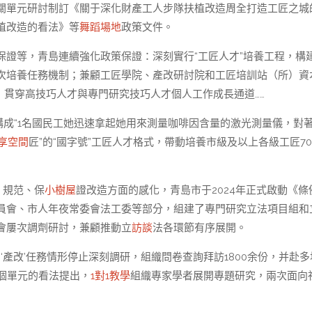
關單元研討制訂《關于深化財產工人步隊扶植改造周全打造工匠之城
植改造的看法》等
舞蹈場地
政策文件。
保證等，青島連續強化政策保證：深刻實行“工匠人才”培養工程，構
級梯次培養任務機制；兼顧工匠學院、產改研討院和工匠培訓站（所）資
軌制，貫穿高技巧人才與專門研究技巧人才個人工作成長通道……
構成“1名國民工她迅速拿起她用來測量咖啡因含量的激光測量儀，對
享空間
匠”的“國字號”工匠人才格式，帶動培養市級及以上各級工匠70
、規范、保
小樹屋
證改造方面的感化，青島市于2024年正式啟動《條
員會、市人年夜常委會法工委等部分，組建了專門研究立法項目組和
會屢次調劑研討，兼顧推動立
訪談
法各環節有序展開。
的‘產改’任務情形停止深刻調研，組織問卷查詢拜訪1800余份，并赴多
個單元的看法提出，
1對1教學
組織專家學者展開專題研究，兩次面向