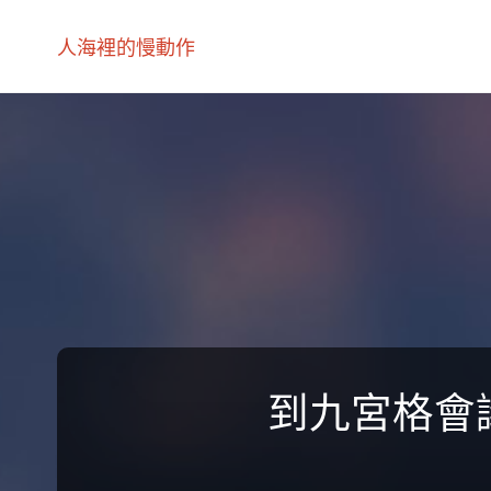
人海裡的慢動作
到九宮格會