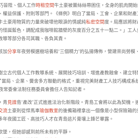
巧晉陞、個人工作
時租空間
牛土豪被蕾絲絲帶困住，全身的肌肉開始
、權益保護、附則等部門。《條例》明白了當局、工會、企業和財產
牛土豪用物質的力量來破壞他眼淚的情感純
私密空間
度。局應該將財
的怪誕藍色，調配成我咖啡館牆壁的灰度百分之五十一點二。」工人
教導等部分各司其職、各負其責。
該加
分享
年夜勞模選樹培養和“三個精力”的弘揚傳佈，營建崇尚勞模
樹立古代個人工作教導系統、展開技巧培訓、增進產教融會、建立特
建了當局、企業、黌舍多方聯動的格式，重視完美財產工人技巧構成系
年夜常委會法制任務委員會擔任人告知記者。
，青
見證
島“產改”正式進進法治化新階段。青島工會將以此為契機，
交流
土豪則從悍馬車
瑜伽教室
的後備箱裡拿出一個像是小型保險箱的
多年夜國工匠、高技巧人才在青島這片膏壤上鋒芒畢露。
欲墜，但她卻感到前所未有的平靜。