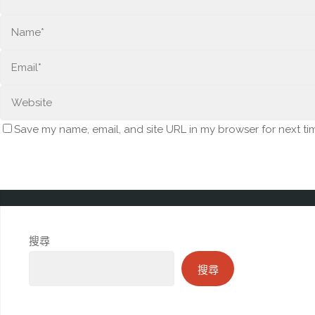
Save my name, email, and site URL in my browser for next ti
搜尋
搜尋