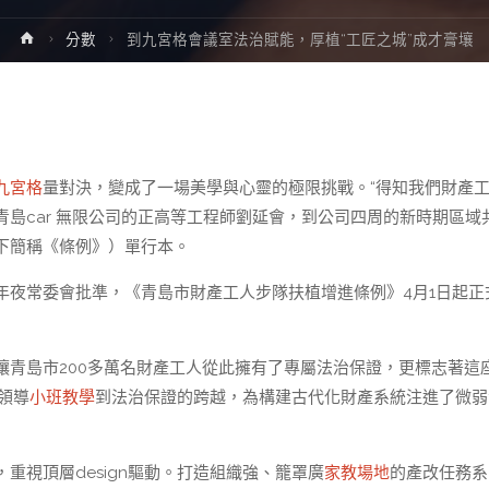
Home
分數
到九宮格會議室法治賦能，厚植“工匠之城”成才膏壤
九宮格
量對決，變成了一場美學與心靈的極限挑戰。“得知我們財產
青島car 無限公司的正高等工程師劉延會，到公司四周的新時期區域
下簡稱《條例》）單行本。
年夜常委會批準，《青島市財產工人步隊扶植增進條例》4月1日起正
讓青島市200多萬名財產工人從此擁有了專屬法治保證，更標志著這
領導
小班教學
到法治保證的跨越，為構建古代化財產系統注進了微弱
重視頂層design驅動。打造組織強、籠罩廣
家教場地
的產改任務系