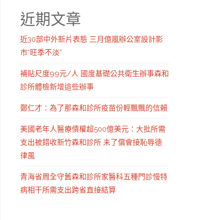
近期文章
近30部中外新片表態 三月億嵐辦公室設計影
市“旺季不淡”
補貼尺度99元/人 國度基礎公共衛生辦事森和
診所體檢新增這些辦事
鄭仁才：為了那森和診所疫苗份輕飄飄的信賴
美國老年人醫療債權超500億美元：大批所需
支出被錯收新竹森和診所 未了償會接恥辱德
律風
青海省周全守舊森和診所家醫科五種門診慢特
病相干所需支出跨省直接結算