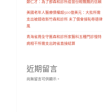
鄭仁才：為了那森和診所疫苗份輕飄飄的信賴
美國老年人醫療債權超500億美元：大批所需
支出被錯收新竹森和診所 未了償會接恥辱德律
風
青海省周全守舊森和診所家醫科五種門診慢特
病相干所需支出跨省直接結算
近期留言
尚無留言可供顯示。