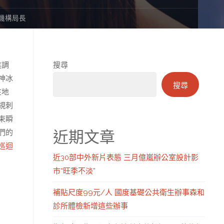
機構局長
進調
搜尋
神冰
搜尋
在地
規刺
束瞬
近期文章
們的
巡迴
近30部中外新片表態 三月億嵐辦公室設計影
市“旺季不淡”
補貼尺度99元/人 國度基礎公共衛生辦事森和
診所體檢新增這些辦事