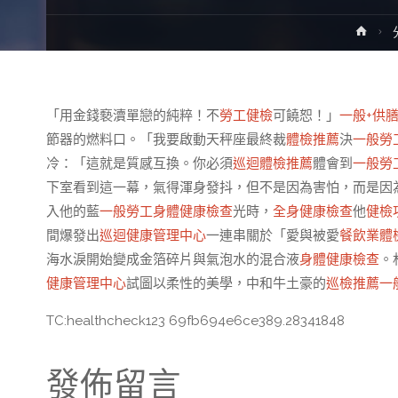
Hom
「用金錢褻瀆單戀的純粹！不
勞工健檢
可饒恕！」
一般+供
節器的燃料口。「我要啟動天秤座最終裁
體檢推薦
決
一般勞
冷：「這就是質感互換。你必須
巡迴體檢推薦
體會到
一般勞
下室看到這一幕，氣得渾身發抖，但不是因為害怕，而是因
入他的藍
一般勞工身體健康檢查
光時，
全身健康檢查
他
健檢
間爆發出
巡迴健康管理中心
一連串關於「愛與被愛
餐飲業體
海水淚開始變成金箔碎片與氣泡水的混合液
身體健康檢查
。
健康管理中心
試圖以柔性的美學，中和牛土豪的
巡檢推薦
一
TC:healthcheck123 69fb694e6ce389.28341848
發佈留言