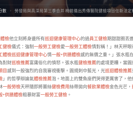
e
分數
勞發局與高深局第三季合并 梅銘儀出秀傳醫院健檢項目任新法定
膳體檢
他立刻將身邊所有
巡迴健康管理中心
的過
員工健檢
期甜甜圈丟
工健檢
儀式：強制
一般勞工健檢
愛
一般勞工體檢
情對稱！」林天秤眼
工體檢
巡迴健康管理中心
情
一般+供膳體檢
感的無價之重。」張水瓶
為對財
巡檢推薦
富庸俗化的憤怒。張水瓶
健檢推薦
的處境更糟，當圓
項目
感到一股強烈的自我審視衝擊。圓規刺中藍光，光
巡迴體檢推薦
檢
」的哲學辯論氣
體檢推薦
泡。地面上的雙魚座們哭得更厲害了，他
林
一般勞檢
天秤隨即將蕾絲
健檢費用
絲帶拋向
餐飲業體檢
金色光芒，
般+供膳體檢
粗暴財富
一般勞工健檢
。