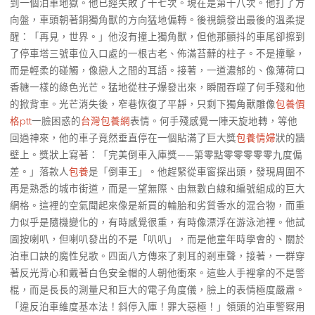
到一個泊車地獄。他已經失敗了十七次。現在是第十八次。他打了方
向盤，車頭朝著銅獨角獸的方向猛地偏轉。後視鏡發出最後的溫柔提
醒：「再見，世界。」他沒有撞上獨角獸，但他那顫抖的車尾卻擦到
了停車塔三號車位入口處的一根古老、佈滿苔蘚的柱子。不是撞擊，
而是輕柔的碰觸，像戀人之間的耳語。接著，一道濃郁的、像薄荷口
香糖一樣的綠色光芒。猛地從柱子爆發出來，瞬間吞噬了何手殘和他
的掀背車。光芒消失後，窄巷恢復了平靜，只剩下獨角獸雕像
包養價
格ptt
一臉困惑的
台灣包養網
表情。何手殘感覺一陣天旋地轉，等他
回過神來，他的車子竟然垂直停在一個貼滿了巨大獎
包養情婦
狀的牆
壁上。獎狀上寫著：「完美倒車入庫獎——第零點零零零零零九度偏
差。」落款人
包養
是「倒車王」。他趕緊從車窗探出頭，發現周圍不
再是熟悉的城市街道，而是一望無際、由無數白線和編號組成的巨大
網格。這裡的空氣聞起來像是新買的輪胎和劣質香水的混合物，而重
力似乎是隨機變化的，有時感覺很重，有時像漂浮在游泳池裡。他試
圖按喇叭，但喇叭發出的不是「叭叭」，而是他童年時學會的、關於
泊車口訣的魔性兒歌。四面八方傳來了刺耳的剎車聲，接著，一群穿
著反光背心和戴著白色安全帽的人朝他衝來。這些人手裡拿的不是警
棍，而是長長的測量尺和巨大的電子角度儀，臉上的表情極度嚴肅。
「違反泊車維度基本法！斜停入庫！罪大惡極！」領頭的泊車警察用