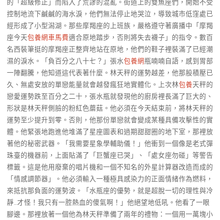
的「超級修正」而陷入了荒謬的混亂。街道上的雙魚座們，開始不受
控制地流下鹹鹹的海水淚，他們無法停止地哭泣，導致城市低窪處已
經形成了小型潟湖。那些摩羯座的上班族，嚴格遵守著廣播中「摩羯
座今天
包養網車馬費
適合原地踏步，否則將失去襪子」的指令。數百
名西裝筆挺的摩羯座正整齊地站在原地，他們的鞋子裡裝滿了已經潮
濕的淚水。「負百分之八十七？」張水
包養網
瓶喃喃自語，感到胃部
一陣翻騰，他知道這代表著什麼。林天秤的運勢越差，他那股積壓已
久、無處安放的單戀能量就會越發瘋狂地實體化。上次林
包養
天秤的
戀愛運勢跌至百分之二十，張水瓶就發現他的廚房裡長滿了巨大的、
形狀是林天秤側臉的粉紅色蘑菇。他必須在今天結束前，將林天秤的
運勢至少提升到零。否則，他那份單戀就會變成某種具備攻擊性的實
體。他緊張地跑進他堆滿了星座圖表和過期甜甜圈的地下室，那裡放
著他的秘密武器。「我需要星象學輔助儀！」他衝到一個像是老式彈
珠臺的機器前，上面貼滿了「巨蟹座已哭」、「處女座勿碰」等警告
標籤。這是他用廢棄的唱片機和一個不知名的外星計算器改造而成的
「情感調節器」。他必須輸入一種極具感染力的正面情緒作為燃料，
來抵抗那負面的運勢波。「水瓶座的優勢，就是超脫一切的理性與冷
靜…才怪！我只有一腔熱血的傻氣啊！」他絕望地低吼。他看了一眼
腳邊。那裡放著一個他為林天秤準備了兩年的禮物：一個用一萬塊小