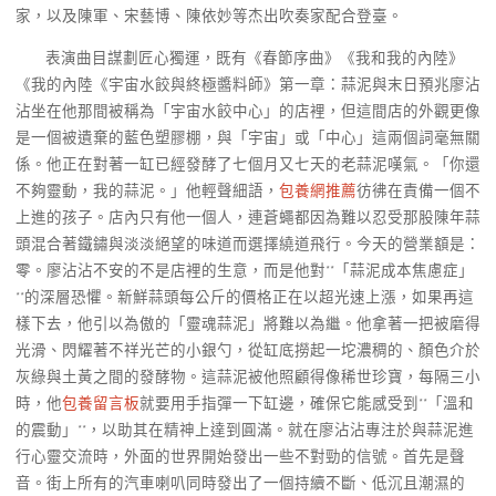
家，以及陳軍、宋藝博、陳依妙等杰出吹奏家配合登臺。
表演曲目謀劃匠心獨運，既有《春節序曲》《我和我的內陸》
《我的內陸《宇宙水餃與終極醬料師》第一章：蒜泥與末日預兆廖沾
沾坐在他那間被稱為「宇宙水餃中心」的店裡，但這間店的外觀更像
是一個被遺棄的藍色塑膠棚，與「宇宙」或「中心」這兩個詞毫無關
係。他正在對著一缸已經發酵了七個月又七天的老蒜泥嘆氣。「你還
不夠靈動，我的蒜泥。」他輕聲細語，
包養網推薦
彷彿在責備一個不
上進的孩子。店內只有他一個人，連蒼蠅都因為難以忍受那股陳年蒜
頭混合著鐵鏽與淡淡絕望的味道而選擇繞道飛行。今天的營業額是：
零。廖沾沾不安的不是店裡的生意，而是他對**「蒜泥成本焦慮症」
**的深層恐懼。新鮮蒜頭每公斤的價格正在以超光速上漲，如果再這
樣下去，他引以為傲的「靈魂蒜泥」將難以為繼。他拿著一把被磨得
光滑、閃耀著不祥光芒的小銀勺，從缸底撈起一坨濃稠的、顏色介於
灰綠與土黃之間的發酵物。這蒜泥被他照顧得像稀世珍寶，每隔三小
時，他
包養留言板
就要用手指彈一下缸邊，確保它能感受到**「溫和
的震動」**，以助其在精神上達到圓滿。就在廖沾沾專注於與蒜泥進
行心靈交流時，外面的世界開始發出一些不對勁的信號。首先是聲
音。街上所有的汽車喇叭同時發出了一個持續不斷、低沉且潮濕的