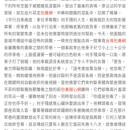
下的所有空盤子被醋酸氣波震碎，發出了最後的哀鳴。廖沾沾的宇宙
冒險，就在這片蒜泥
包養網
、中藥和醋酸的混亂中，拉開了帷幕。
《平行泊車維度：車位爭奪戰》何手殘的人生，被兩個巨大的陰影籠
罩著：停車費，以及平行泊車。他那輛老舊的掀背車，彷彿繼承了他
所有的駕駛焦慮，從未在他需要時提供過任何幫助。今天，他面臨的
是城市傳說中最恐怖的挑戰，一條夾在理髮店與一間專賣
台灣包養網
金屬雕像的畫廊之間的窄巷。一個看起來比他車子尺寸小上三十公分
的停車格，上面還灑著一層可疑的白色粉末。何手殘深吸一口氣。將
車子打了倒檔。他的車載語音系統發出了令人不快的女聲：「警告，
後方障礙物距離：無限趨近於零。」「請考慮放棄治療。」他忽略了
警告，開始緩慢地倒車。他最討厭的不是語音系統，而是那兩塊永遠
在關鍵時刻自動收折的後視鏡。當他需要它們來判斷車體與那座價值
不菲的銅製獨角獸雕像之間的距
包養甜心網
離時，它們卻像兩片羞澀
的耳朵一樣，優雅地縮了回去。同時發出低語：「你還是別看了，反
正你也停不好。」何手殘感覺心臟快要跳出來了。他轉頭看去，發現
那座高聳入雲、覆蓋著鏽跡斑斑鐵網的多層機械式停車塔，正在那片
窄巷的盡頭散發出不正常的綠光。這棟停車塔是個異類，它的三號車
位始終空著，並且傳說只要有人敢在它面前失敗十八次，就會被傳送