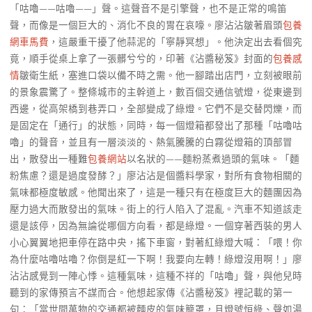
「咕嚕——咕嚕——」聲。這聲音不是引擎聲，也不是正常的鳴笛
聲，而像是一個巨大的、消化不良的胃在哀嚎。廖沾沾皺著眉頭
包養
網車馬費
，這嚴重干擾了他蒜泥的「寧靜冥想」。他決定出去看個究
竟，順手從桌上拿了一張髒兮兮的，印著《沾醬秘笈》封面的
包養感
情
皺衛生紙，塞進口袋以備不時之需。他一腳踏出店門，立刻被眼前
的景象震驚了。整條城市的主幹道上，數百個交通信號燈，從東邊到
西邊，從高架橋到巷弄口，全部變成了綠燈。它們不是交替閃爍，而
是固定在「通行」的狀態，同時，每一個燈箱都發出了那種「咕嚕咕
嚕」的聲音，並且有一層淡淡的、熱氣騰騰的白霧從燈箱的頂部冒
出，散發出一種難
包養網站
以名狀的——麵粉蒸煮過頭的氣味。「麵
粉焦慮？還是過度發酵？」廖沾沾是個醬料學家，對所有食物相關的
氣味都極度敏感。他聞出來了，這是一種只有在極度巨大的麵團因為
壓力過大而散發出的氣味。街上的行人陷入了混亂。汽車不知道該走
還是該停，因為無論從哪個方向看，都是綠燈。一個穿著西裝的男人
小心翼翼地把車停在路中央，搖下車窗，對著紅綠燈大喊：「喂！你
為什麼咕嚕咕嚕？你倒是紅一下啊！我要向左轉！綠燈沒用啊！」廖
沾沾感覺到一陣心悸。這種氣味，這種不祥的「咕嚕」聲，與他兒時
聽到的家傳預言不謀而合。他想起家傳《沾醬秘笈》裡記載的第一
句：「當世間萬物的交通都被麵皮的氣味籠罩，且燈號恒綠、聲如湯