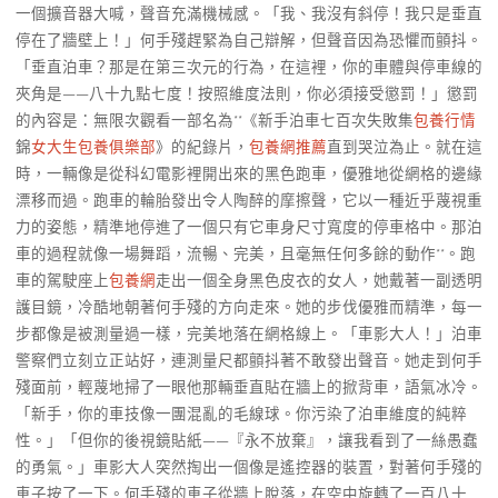
一個擴音器大喊，聲音充滿機械感。「我、我沒有斜停！我只是垂直
停在了牆壁上！」何手殘趕緊為自己辯解，但聲音因為恐懼而顫抖。
「垂直泊車？那是在第三次元的行為，在這裡，你的車體與停車線的
夾角是——八十九點七度！按照維度法則，你必須接受懲罰！」懲罰
的內容是：無限次觀看一部名為**《新手泊車七百次失敗集
包養行情
錦
女大生包養俱樂部
》的紀錄片，
包養網推薦
直到哭泣為止。就在這
時，一輛像是從科幻電影裡開出來的黑色跑車，優雅地從網格的邊緣
漂移而過。跑車的輪胎發出令人陶醉的摩擦聲，它以一種近乎蔑視重
力的姿態，精準地停進了一個只有它車身尺寸寬度的停車格中。那泊
車的過程就像一場舞蹈，流暢、完美，且毫無任何多餘的動作**。跑
車的駕駛座上
包養網
走出一個全身黑色皮衣的女人，她戴著一副透明
護目鏡，冷酷地朝著何手殘的方向走來。她的步伐優雅而精準，每一
步都像是被測量過一樣，完美地落在網格線上。「車影大人！」泊車
警察們立刻立正站好，連測量尺都顫抖著不敢發出聲音。她走到何手
殘面前，輕蔑地掃了一眼他那輛垂直貼在牆上的掀背車，語氣冰冷。
「新手，你的車技像一團混亂的毛線球。你污染了泊車維度的純粹
性。」「但你的後視鏡貼紙——『永不放棄』，讓我看到了一絲愚蠢
的勇氣。」車影大人突然掏出一個像是遙控器的裝置，對著何手殘的
車子按了一下。何手殘的車子從牆上脫落，在空中旋轉了一百八十