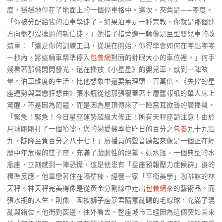
度，穩穩地停在了地面上的一個停車格中。這次，夾角是——零度。
「你被分配給我的泊車學徒了。如果泊車是一種宗教，你就是那個連
方向盤都沒摸過的新信徒。」她指了指旁邊一輛像是巨型嬰兒車的改
造車：「這是你的訓練工具，從現在開始，你得學會如何在零點零零
一秒內，將這輛車精準停入
包養網
對面的針眼大小的車位裡。」何手
殘看著那輛閃閃發光、還在播放《小星星》的嬰兒車，感到一陣眩
暈。泊車維度的生活，比他想象中還要無理頭一百萬倍。《失控的星
座運勢與單戀狂想曲》張水瓶從他那張覆蓋著七層舊報紙的單人床上
驚醒，不是因為鬧鐘，而是因為屋頂傳來了一陣震耳欲聾的廣播聲。
「緊急！緊急！今日星座運勢超級大修正！所有天秤座請注意！由於
月球剛剛打了一個噴嚏，您的戀愛機率從昨日的百分之
包養
九十九點
九，陡降至負百分之八十七！」廣播員的聲音聽起來像是一個正在經
歷中年危機的雙子座，充滿了戲劇性的絕望。張水瓶，一個典型的水
瓶座，立刻感到一陣恐慌，這是他患有「星座預報壓力症候群」後的
標準反應。他單戀著住在隔壁棟、經營一家「平衡美學」咖啡館的林
天秤。林天秤完美得像是從黃金分割線中走出
包養網
來的藝術品。而
張水瓶的人生，則像一團被獅子座暴君隨意亂踢的毛線球，充滿了混
亂與錯位。他衝到窗邊，往外看去。整座城市已經因為這個突如其來