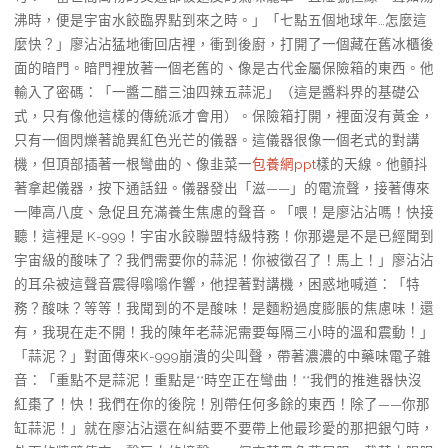
沸時，便是宇宙水餃臨界點到來之時。」「七點五個地球年…怎麼這
麼快？」廖沾沾猛地衝回店裡，衝到後廚，打開了一個藏在舊冰櫃後
面的暗門。暗門裡放著一個老舊的、像是古代金屬保險箱的東西。他
輸入了密碼：「一醬二醋三油四辣五蒜泥」（這是醬料界的基礎公
式，只有像他這樣的傳統派才會用）。保險箱打開，裡面沒有黃金，
只有一個閃爍著詭異紅色光芒的儀器。這儀器很像一個老式的對講
機，但頂部插著一根彎曲的、像韭菜一
包養網ppt
樣的天線。他顫抖
著拿起儀器，按下通話鈕。儀器發出「滋——」的電流聲，接著傳來
一陣高八度、急促且充滿養生焦慮的聲音。「喂！是廖沾沾嗎！快接
聽！這裡是 K-999！宇宙水餃聯盟特級特務！你那邊是不是已經聞到
宇宙級的酸味了？我們需要你的蒜泥！你被徵召了！馬上！」廖沾沾
的耳朵被這聲音震得嗡嗡作響，他捏著對講機，困惑地喊道：「特
務？酸味？等等！我聞到的不是酸味！是麵粉過度膨脹的焦慮味！還
有，我現在走不開！我的陳年老蒜泥需要每隔三小時的溫和震動！」
「蒜泥？」對面傳來K-999崩潰的尖叫聲，帶著濃濃的中藥味電子雜
音：「重點不是蒜泥！重點是**時空正在彎曲！**我們的推進器快沒
紅棗了！快！我們在你的後院！別帶任何多餘的東西！除了——你那
缸蒜泥！」就在廖沾沾還在糾結要不要帶上他最珍愛的那把銀勺時，