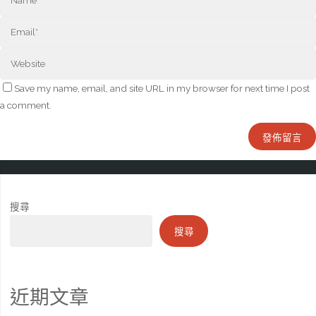
Save my name, email, and site URL in my browser for next time I post
a comment.
搜尋
搜尋
近期文章