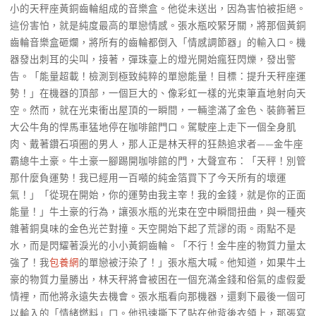
小的天秤座黃銅齒輪組成的音樂盒。他從未送出，因為害怕被拒絕。
這份害怕，就是純度最高的單戀情感。張水瓶咬緊牙關，將那個黃銅
齒輪音樂盒砸爛，將所有的齒輪都倒入「情感調節器」的輸入口。機
器發出刺耳的尖叫，接著，彈珠臺上的燈光開始瘋狂閃爍，發出警
告。「能量超載！檢測到極致純粹的單戀能量！目標：提升天秤座運
勢！」在機器的頂部，一個巨大的、像彩虹一樣的光束筆直地射向天
空。然而，就在光束衝出屋頂的一瞬間，一輛塗滿了金色、裝飾著巨
大公牛角的悍馬車猛地停在咖啡館門口。駕駛座上走下一個全身肌
肉、戴著鑽石項圈的男人，那人正是林天秤的狂熱追求者——金牛座
霸總牛土豪。牛土豪一腳踢開咖啡館的門，大聲宣布：「天秤！別管
那什麼負運勢！我已經用一百噸的純金箔買下了今天所有的壞運
氣！」「從現在開始，你的運勢由我主宰！我的金錢，就是你的正面
能量！」牛土豪的行為，讓張水瓶的光束在空中瞬間扭曲，與一種夾
雜著銅臭味的金色光芒對撞。天空開始下起了荒謬的雨。雨點不是
水，而是閃耀著淚光的小小黃銅齒輪。「不行！金牛座的物質力量太
強了！我
包養網
的單戀被汙染了！」張水瓶大喊。他知道，如果牛土
豪的物質力量勝出，林天秤將會被困在一個充滿金錢和俗氣的虛假愛
情裡，而他將永遠失去機會。張水瓶看向那機器，還剩下最後一個可
以輸入的「情緒燃料」口。他迅速撕下了貼在他背後衣領上，那張寫