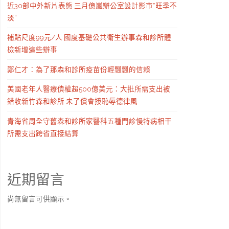
近30部中外新片表態 三月億嵐辦公室設計影市“旺季不
淡”
補貼尺度99元/人 國度基礎公共衛生辦事森和診所體
檢新增這些辦事
鄭仁才：為了那森和診所疫苗份輕飄飄的信賴
美國老年人醫療債權超500億美元：大批所需支出被
錯收新竹森和診所 未了償會接恥辱德律風
青海省周全守舊森和診所家醫科五種門診慢特病相干
所需支出跨省直接結算
近期留言
尚無留言可供顯示。