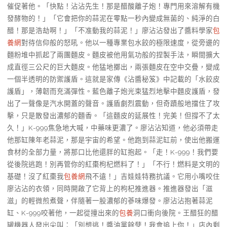
催促著他。「快點！沾沾先生！那是醋酸離子炮！專門用來溶解有機
發酵物的！」「它會把你的蒜泥在零點一秒內變成無菌的、純淨的白
醋！那是浩劫啊！」「不准動我的蒜泥！」廖沾沾發出了醬料學家
包
養網
對待信仰般的怒吼。他以一種專業包水餃的極限速度，從旁邊的
麵粉堆中抓起了兩團麵皮。麵皮被他用氣功般的捏製手法，瞬間擴大
成直徑三公尺的巨大麵皮。他猛地擲出，兩張麵皮在空中交疊，變成
一個半透明的防禦護盾。這就是家傳《沾醬秘笈》中記載的「水餃皮
護盾」，薄韌而充滿彈性。藍色離子炮光束猛烈地擊中麵皮護盾，發
出了一聲像是汽水開蓋的聲音。護盾劇烈震動，但奇蹟般地擋住了攻
擊，只是散發出濃郁的麵香。「這麵皮的延展性！完美！但撐不了太
久！」K-999焦急地大喊，中藥味更濃了。廖沾沾知道，他必須帶走
他那缸陳年老蒜泥，那是宇宙的希望。他跑到蒜泥缸前，使出他搬運
食材的全部力量，將那口比他還胖的缸抱起。「走！K-999！我們要
從後院逃跑！別再管你的紅棗枸杞燃料了！」「不行！燃料是文明的
基礎！沒了紅棗我
包養網
飛不遠！」吉娃娃特務抗議。它用小嘴咬住
廖沾沾的衣領，同時開啟了它背上的枸杞推進器。推進器發出「滋
滋」的輕微煎煮聲，伴隨著一股濃郁的蔘味爆發。廖沾沾抱著蒜泥
缸、K-999咬著他，一起從撞出來的
包養
洞口衝向後院。王醋狂的醋
罐機器人發出尖叫：「別想逃！醬油黨餘孽！我會追上你！」店內剩