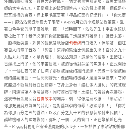
外面的牆壁傳來一聲巨大的撞擊。一個穿著黑色燕尾服、戴著太陽眼
鏡的太空吉娃娃，正從牆上的破洞鑽進來。它的背上揹著一個像是小
型瓦斯桶的東西，桶上用毛筆寫著「極品紅棗枸杞燃料」。「你怎麼
——」廖沾沾驚訝地瞪大了眼睛。K-999用它的小短腿站得筆直，戴
著白色手套的爪子優雅地一揮：「沒時間了，沾沾先生！宇宙水餃快
要拉肚子了！我們必須在你被醋酸離子炮鎖定前離開！」話音未落，
一股極致尖銳、刺鼻的酸氣猛地從店
包養網
門口灌入，伴隨著一個狂
妄自大的電子音效：「警告！這裡的醬油比例嚴重失衡！百分之九十
九點九九的醋，才是真理！」廖沾沾知道，這是他的宿敵，王醋狂，
已經找上門了。他的宇宙冒險，被迫從他對蒜泥的焦慮中，正式開始
了。一個狂妄的影子佔滿了那扇被撞破的牆門邊緣，光線一瞬間被極
端的酸氣扭曲。一個閃閃發光、像醋罐的機器人緩緩漂浮進來，它的
底座還不斷噴射著白色醋霧。它身上掛著「醋狂派大勝利」的霓虹燈
牌，閃爍得讓人眼睛發疼，同時發出警報。王醋狂的聲音再次響起，
這次帶著金屬回音
包養故事
的嘲弄，刺耳得像是磨砂紙。「廖沾沾！
你那充滿腐敗氣味的蒜泥，是對醬料學的侮辱！必須淨化！」「你將
為你那百分之五的醬油，以及百分之九十五的邪惡蒜頭付出代價！」
醋罐機器人的頂端裂開，露出了一個巨大的管口，正在聚積藍色光
芒。K-999特務用它穿著燕尾服的小爪子，一把抓住了廖沾沾的褲腳