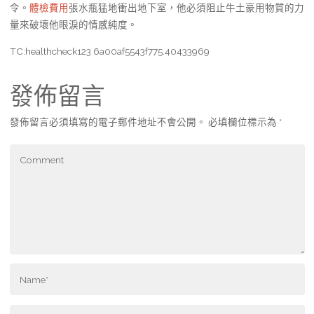
令。
體檢費用
張水瓶猛地衝出地下室，他必須阻止牛土豪用物質的力
量來破壞他眼淚的情感純度。
TC:healthcheck123 6a00af5543f775.40433969
發佈留言
發佈留言必須填寫的電子郵件地址不會公開。
必填欄位標示為
*