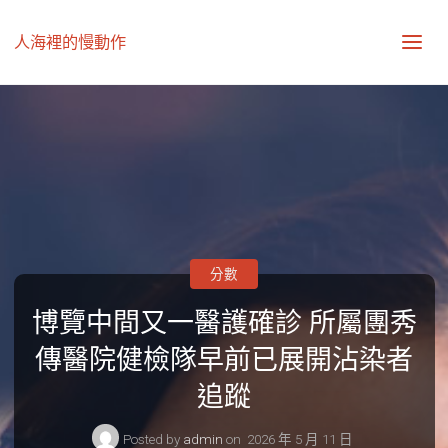
人海裡的慢動作
分數
博覽中間又一醫護確診 所屬團秀
傳醫院健檢隊早前已展開沾染者
追蹤
Posted by
admin
on
2026 年 5 月 11 日