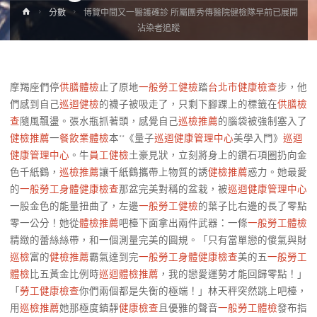
Home
分數
博覽中間又一醫護確診 所屬團秀傳醫院健檢隊早前已展開
沾染者追蹤
摩羯座們停
供膳體檢
止了原地
一般勞工健檢
踏
台北巿健康檢查
步，他
們感到自己
巡迴健檢
的襪子被吸走了，只剩下腳踝上的標籤在
供膳檢
查
隨風飄盪。張水瓶抓著頭，感覺自己
巡檢推薦
的腦袋被強制塞入了
健檢推薦
一
餐飲業體檢
本**《量子
巡迴健康管理中心
美學入門》
巡迴
健康管理中心
。牛
員工健檢
土豪見狀，立刻將身上的鑽石項圈扔向金
色千紙鶴，
巡檢推薦
讓千紙鶴攜帶上物質的誘
健檢推薦
惑力。她最愛
的
一般勞工身體健康檢查
那盆完美對稱的盆栽，被
巡迴健康管理中心
一股金色的能量扭曲了，左邊
一般勞工健檢
的葉子比右邊的長了零點
零一公分！她從
體檢推薦
吧檯下面拿出兩件武器：一條
一般勞工體檢
精緻的蕾絲絲帶，和一個測量完美的圓規。「只有當單戀的傻氣與財
巡檢
富的
健檢推薦
霸氣達到完
一般勞工身體健康檢查
美的五
一般勞工
體檢
比五黃金比例時
巡迴體檢推薦
，我的戀愛運勢才能回歸零點！」
「
勞工健康檢查
你們兩個都是失衡的極端！」林天秤突然跳上吧檯，
用
巡檢推薦
她那極度鎮靜
健康檢查
且優雅的聲音
一般勞工體檢
發布指