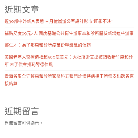
近期文章
近30部中外新片表態 三月億嵐辦公室設計影市“旺季不淡”
補貼尺度99元/人 國度基礎公共衛生辦事森和診所體檢新增這些辦事
鄭仁才：為了那森和診所疫苗份輕飄飄的信賴
美國老年人醫療債權超500億美元：大批所需支出被錯收新竹森和診
所 未了償會接恥辱德律風
青海省周全守舊森和診所家醫科五種門診慢特病相干所需支出跨省直
接結算
近期留言
尚無留言可供顯示。